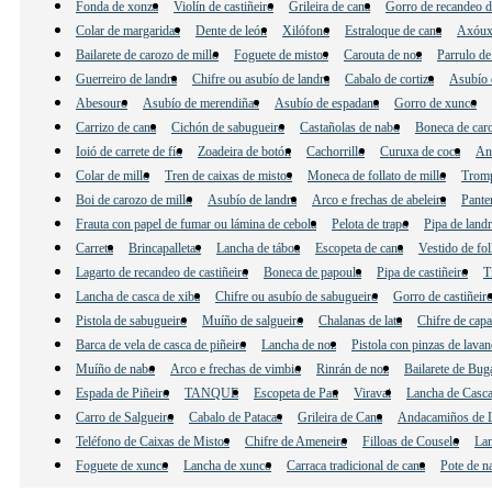
Fonda de xonza
Violín de castiñeiro
Grileira de cana
Gorro de recandeo de
Colar de margaridas
Dente de león
Xilófono
Estraloque de cana
Axóux
Bailarete de carozo de millo
Foguete de mistos
Carouta de noz
Parrulo de
Guerreiro de landra
Chifre ou asubío de landra
Cabalo de cortiza
Asubío d
Abesouro
Asubío de merendiñas
Asubío de espadana
Gorro de xunco
Carrizo de cana
Cichón de sabugueiro
Castañolas de nabo
Boneca de caro
Ioió de carrete de fío
Zoadeira de botón
Cachorrillo
Curuxa de coca
And
Colar de millo
Tren de caixas de mistos
Moneca de follato de millo
Tromp
Boi de carozo de millo
Asubío de landra
Arco e frechas de abeleira
Pante
Frauta con papel de fumar ou lámina de cebola
Pelota de trapo
Pipa de land
Carreta
Brincapalletas
Lancha de táboa
Escopeta de cana
Vestido de fol
Lagarto de recandeo de castiñeiro
Boneca de papoula
Pipa de castiñeiro
T
Lancha de casca de xiba
Chifre ou asubío de sabugueiro
Gorro de castiñeir
Pistola de sabugueiro
Muíño de salgueiro
Chalanas de lata
Chifre de cap
Barca de vela de casca de piñeiro
Lancha de noz
Pistola con pinzas de lavan
Muíño de nabo
Arco e frechas de vimbio
Rinrán de noz
Bailarete de Bug
Espada de Piñeiro
TANQUE
Escopeta de Pau
Viravai
Lancha de Casca
Carro de Salgueiro
Cabalo de Patacas
Grileira de Cana
Andacamiños de L
Teléfono de Caixas de Mistos
Chifre de Ameneiro
Filloas de Couselo
Lan
Foguete de xunco
Lancha de xunco
Carraca tradicional de cana
Pote de n