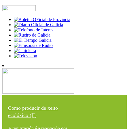
Como producir de xeito
ecolóxico (II)
A fertilización é a reposición dos