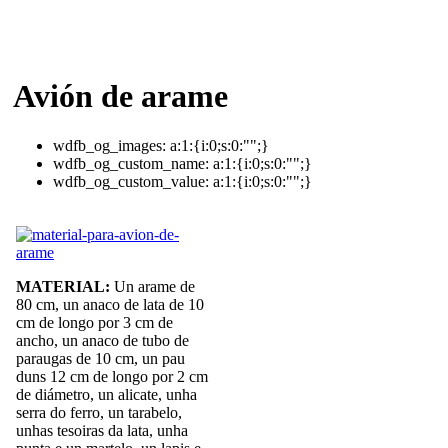
Avión de arame
wdfb_og_images:
a:1:{i:0;s:0:"";}
wdfb_og_custom_name:
a:1:{i:0;s:0:"";}
wdfb_og_custom_value:
a:1:{i:0;s:0:"";}
MATERIAL:
Un arame de
80 cm, un anaco de lata de 10
cm de longo por 3 cm de
ancho, un anaco de tubo de
paraugas de 10 cm, un pau
duns 12 cm de longo por 2 cm
de diámetro, un alicate, unha
serra do ferro, un tarabelo,
unhas tesoiras da lata, unha