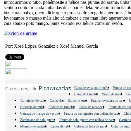
introducimos o tubo, poñémoslle a hélice nas puntas do arame, unha 
sentido contrario cada unha das dúas partes dela. Se ao introducila 
ben cara abaixo, quere dicir que o proceso de pregado anterior está b
levantamos o mango máis alto cá cabeza e coa man libre agarramos o
cara abaixo polo mango. Sairá voando esa hélice coma un avión.
Por: Xosé López González e Xosé Manuel García
Picaraxadas
Gaita de avea con roncón
Fonda de tro
Outros temas de
Carro de fiúncho
Violín de millo
Gai
Tarrañolas de cana
Canaveira
Barco de zoca
Frauta traveseira de cana
M
Escopeta de millo
Cadeira de fiúncho
Coroa de recandeo
Frauta de castiñ
Carraca de mango de vasoira
Frauta de sabugueiro con palleta de cana
Chiri
Zarabatana de sabugueiro
Frauta de sabugueiro con palleta de cana
Carrizo 
Moneco de castaña
Canoa de faba
Cabalo de folla de millo
Colar de landr