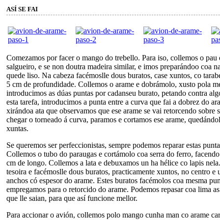
ASÍ SE FAI
Comezamos por facer o mango do trebello. Para iso, collemos o pau 
salgueiro, e se non doutra madeira similar, e imos preparándoo coa na
quede liso. Na cabeza facémoslle dous buratos, case xuntos, co tarab
5 cm de profundidade. Collemos o arame e dobrámolo, xusto pola me
introducimos as dúas puntas por cadanseu burato, petando contra alg
esta tarefa, introducimos a punta entre a curva que fai a dobrez do a
xirándoa ata que observamos que ese arame se vai retorcendo sobre
chegar o torneado á curva, paramos e cortamos ese arame, quedándol
xuntas.
Se queremos ser perfeccionistas, sempre podemos reparar estas punta
Collemos o tubo do paraugas e cortámolo coa serra do ferro, facend
cm de longo. Collemos a lata e debuxamos un ha hélice co lapis nel
tesoira e facémoslle dous buratos, practicamente xuntos, no centro e
anchos có espesor do arame. Estes buratos facémolos coa mesma pun
empregamos para o retorcido do arame. Podemos repasar coa lima as 
que lle saian, para que así funcione mellor.
Para accionar o avión, collemos polo mango cunha man co arame cara