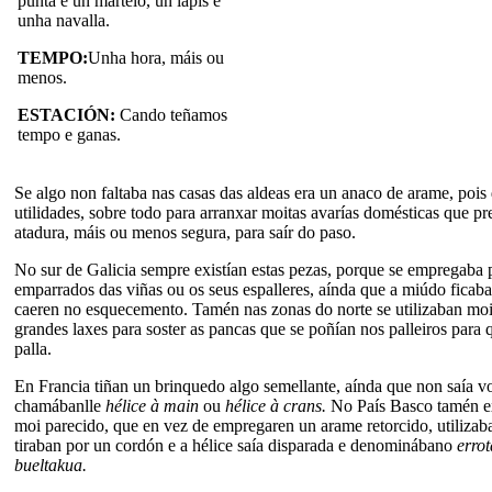
punta e un martelo, un lapis e
unha navalla.
TEMPO:
Unha hora, máis ou
menos.
ESTACIÓN:
Cando teñamos
tempo e ganas.
Se algo non faltaba nas casas das aldeas era un anaco de arame, pois
utilidades, sobre todo para arranxar moitas avarías domésticas que p
atadura, máis ou menos segura, para saír do paso.
No sur de Galicia sempre existían estas pezas, porque se empregaba p
emparrados das viñas ou os seus espalleres, aínda que a miúdo ficab
caeren no esquecemento. Tamén nas zonas do norte se utilizaban moi
grandes laxes para soster as pancas que se poñían nos palleiros para 
palla.
En Francia tiñan un brinquedo algo semellante, aínda que non saía v
chamábanlle
hélice à main
ou
hélice à crans.
No País Basco tamén ex
moi parecido, que en vez de empregaren un arame retorcido, utilizab
tiraban por un cordón e a hélice saía disparada e denominábano
erro
bueltakua.