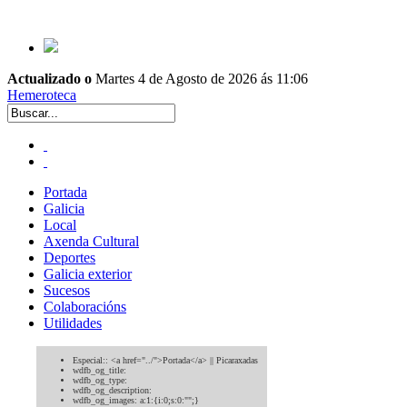
Actualizado o
Martes 4 de Agosto de 2026 ás 11:06
Hemeroteca
Portada
Galicia
Local
Axenda Cultural
Deportes
Galicia exterior
Sucesos
Colaboracións
Utilidades
Especial::
<a href="../">Portada</a> || Picaraxadas
wdfb_og_title:
wdfb_og_type:
wdfb_og_description:
wdfb_og_images:
a:1:{i:0;s:0:"";}