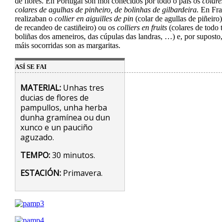
de flores. En Portugal son moi coñecidos por todo o país os
colare
colares de agulhas de pinheiro, de bolinhas de gilbardeira.
En Fra
realizaban o
collier en aiguilles de pin
(colar de agullas de piñeiro
de recandeo de castiñeiro) ou os
colliers en fruits
(colares de todo 
boliñas dos ameneiros, das cúpulas das landras, …) e, por suposto,
máis socorridas son as margaritas.
ASÍ SE FAI
MATERIAL:
Unhas tres
ducias de flores de
pampullos, unha herba
dunha gramínea ou dun
xunco e un pauciño
aguzado.
TEMPO:
30 minutos.
ESTACIÓN:
Primavera.