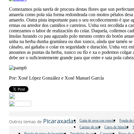
Comezamos pola tarefa de procura destas flores que son perfectame
amarela como pola súa forma redondeada con moitos pétalos desa
amarelo. Outra pista importante para o seu recoñecemento é que a
ermas ou arredor dos camiños e carreiros. Unha vez recollida a cant
comezamos o labor de realización do colar. Daquela, collemos cada
ímolas furando co pau aguzado polo mesmo centro do botón amarel
unha na herba dunha gramínea ou dun xunco, aínda que tamén se po
cánabo, así gañaba o colar en seguridade e duración. Unha vez enf
anoamos as puntas da herba, xunco ou fío e xa o podemos colgar a
debe ser o suficientemente grande para que entre e saia pola cabeza
Por: Xosé López González e Xosé Manuel García
Picaraxadas
Gaita de avea con roncón
Fonda de 
Outros temas de
Carrizo de noz
Carro de fiúncho
V
Pistola de pinza de lavandeira
Tarrañolas de cana
Canaveira
Barco de z