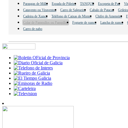
Paraugas de Millo
Espada de Piñeiro
TANQUE
Escopeta de Pau
Vi
Catavento ou Viraventos
Carro de Salgueiro
Cabalo de Patacas
Grileir
Cadeira de Xunco
Teléfono de Caixas de Mistos
Chifre de Ameneiro
F
Colar de Pampullos ou Pampillos
Foguete de xunco
Lancha de xunco
Carro de nabo