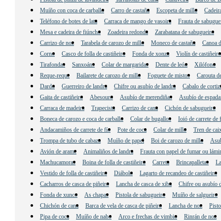
Muíño con coca de carballo
Carro de castaña
Escopeta de millo
Cadeir
Teléfono de botes de lata
Carraca de mango de vasoira
Frauta de sabuguei
Mesa e cadeira de fiúncho
Zoadeira redonda
Zarabatana de sabugueiro
Carrizo de noz
Tarabela de carozo de millo
Moneco de castaña
Canoa d
Corno
Casco de folla de castiñeiro
Fonda de xonza
Violín de castiñeiro
Tirafondas
Sanxoáns
Colar de margaridas
Dente de león
Xilófono
Reque-reque
Bailarete de carozo de millo
Foguete de mistos
Carouta d
Dardo
Guerreiro de landra
Chifre ou asubío de landra
Cabalo de cortiz
Gaita de castiñeiro
Abesouro
Asubío de merendiñas
Asubío de espada
Carraca de madeira
Trapecista
Carrizo de cana
Cichón de sabugueiro
Boneca de carozo e coca de carballo
Colar de bugallos
Ioió de carrete de 
Andacamiños de carrete de fío
Pote de coca
Colar de millo
Tren de cai
Trompa de tubo de cabaza
Muíño de papel
Boi de carozo de millo
Asub
Avión de arame
Animaliños de landra
Frauta con papel de fumar ou lámi
Machucamoras
Boina de folla de castiñeiro
Carreta
Brincapalletas
La
Vestido de folla de castiñeiro
Diábolo
Lagarto de recandeo de castiñeiro
Cacharros de casca de piñeiro
Lancha de casca de xiba
Chifre ou asubío 
Fonda de xunco
As chapas
Pistola de sabugueiro
Muíño de salgueiro
Chichón de cana
Barca de vela de casca de piñeiro
Lancha de noz
Pisto
Pipa de coca
Muíño de nabo
Arco e frechas de vimbio
Rinrán de noz