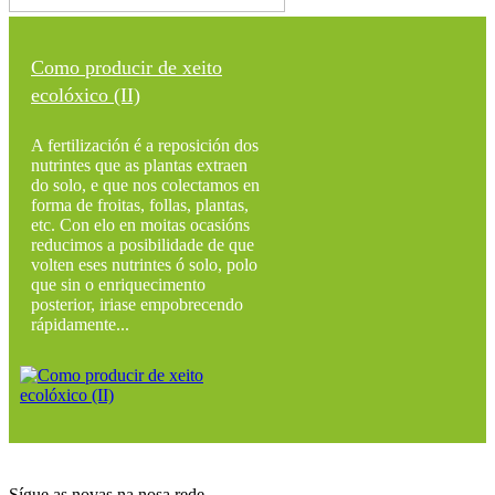
Como producir de xeito
ecolóxico (II)
A fertilización é a reposición dos
nutrintes que as plantas extraen
do solo, e que nos colectamos en
forma de froitas, follas, plantas,
etc. Con elo en moitas ocasións
reducimos a posibilidade de que
volten eses nutrintes ó solo, polo
que sin o enriquecimento
posterior, iriase empobrecendo
rápidamente...
Sígue as novas na nosa rede