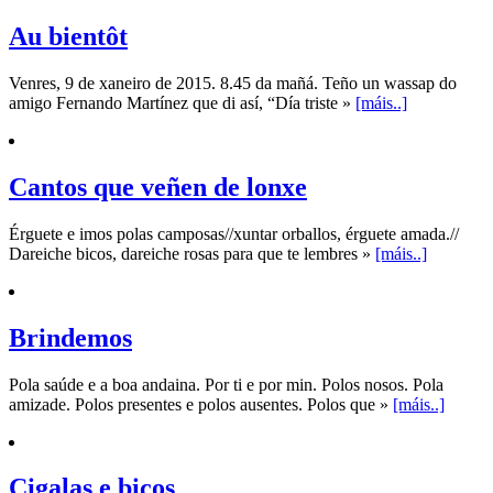
Au bientôt
Venres, 9 de xaneiro de 2015. 8.45 da mañá. Teño un wassap do
amigo Fernando Martínez que di así, “Día triste »
[máis..]
Cantos que veñen de lonxe
Érguete e imos polas camposas//xuntar orballos, érguete amada.//
Dareiche bicos, dareiche rosas para que te lembres »
[máis..]
Brindemos
Pola saúde e a boa andaina. Por ti e por min. Polos nosos. Pola
amizade. Polos presentes e polos ausentes. Polos que »
[máis..]
Cigalas e bicos