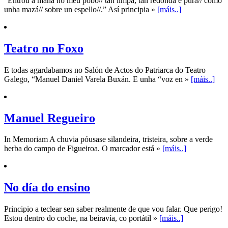
“Entrou a mañá no meu pobo// tan limpa, tan redonda e pura// como
unha mazá// sobre un espello//.” Así principia »
[máis..]
Teatro no Foxo
E todas agardabamos no Salón de Actos do Patriarca do Teatro
Galego, “Manuel Daniel Varela Buxán. E unha “voz en »
[máis..]
Manuel Regueiro
In Memoriam A chuvia póusase silandeira, tristeira, sobre a verde
herba do campo de Figueiroa. O marcador está »
[máis..]
No día do ensino
Principio a teclear sen saber realmente de que vou falar. Que perigo!
Estou dentro do coche, na beiravía, co portátil »
[máis..]