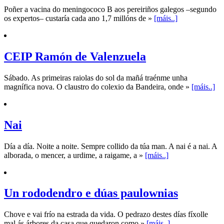
Poñer a vacina do meningococo B aos pereiriños galegos –segundo
os expertos– custaría cada ano 1,7 millóns de »
[máis..]
CEIP Ramón de Valenzuela
Sábado. As primeiras raiolas do sol da mañá traénme unha
magnífica nova. O claustro do colexio da Bandeira, onde »
[máis..]
Nai
Día a día. Noite a noite. Sempre collido da túa man. A nai é a nai. A
alborada, o mencer, a urdime, a raigame, a »
[máis..]
Un rododendro e dúas paulownias
Chove e vai frío na estrada da vida. O pedrazo destes días fíxolle
mal ás árbores da casa que quedaron como »
[máis..]