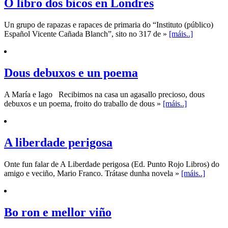
O libro dos bicos en Londres
Un grupo de rapazas e rapaces de primaria do “Instituto (público)
Español Vicente Cañada Blanch”, sito no 317 de »
[máis..]
Dous debuxos e un poema
A María e Iago Recibimos na casa un agasallo precioso, dous
debuxos e un poema, froito do traballo de dous »
[máis..]
A liberdade perigosa
Onte fun falar de A Liberdade perigosa (Ed. Punto Rojo Libros) do
amigo e veciño, Mario Franco. Trátase dunha novela »
[máis..]
Bo ron e mellor viño