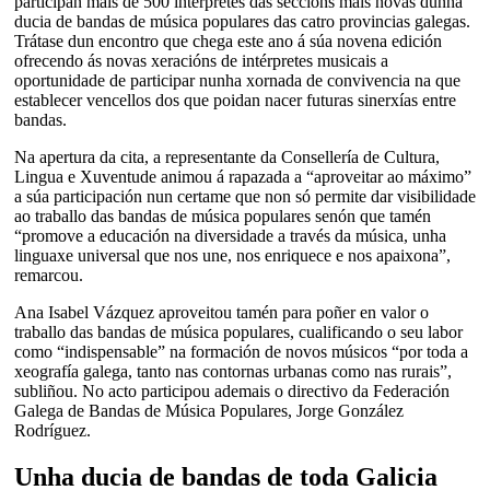
participan máis de 500 intérpretes das seccións máis novas dunha
ducia de bandas de música populares das catro provincias galegas.
Trátase dun encontro que chega este ano á súa novena edición
ofrecendo ás novas xeracións de intérpretes musicais a
oportunidade de participar nunha xornada de convivencia na que
establecer vencellos dos que poidan nacer futuras sinerxías entre
bandas.
Na apertura da cita, a representante da Consellería de Cultura,
Lingua e Xuventude animou á rapazada a “aproveitar ao máximo”
a súa participación nun certame que non só permite dar visibilidade
ao traballo das bandas de música populares senón que tamén
“promove a educación na diversidade a través da música, unha
linguaxe universal que nos une, nos enriquece e nos apaixona”,
remarcou.
Ana Isabel Vázquez aproveitou tamén para poñer en valor o
traballo das bandas de música populares, cualificando o seu labor
como “indispensable” na formación de novos músicos “por toda a
xeografía galega, tanto nas contornas urbanas como nas rurais”,
subliñou. No acto participou ademais o directivo da Federación
Galega de Bandas de Música Populares, Jorge González
Rodríguez.
Unha ducia de bandas de toda Galicia