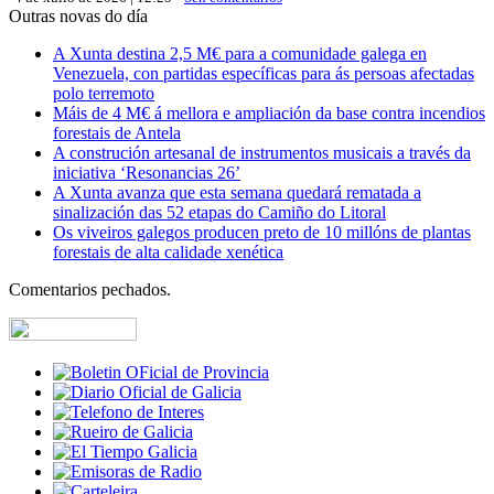
Outras novas do día
A Xunta destina 2,5 M€ para a comunidade galega en
Venezuela, con partidas específicas para ás persoas afectadas
polo terremoto
Máis de 4 M€ á mellora e ampliación da base contra incendios
forestais de Antela
A construción artesanal de instrumentos musicais a través da
iniciativa ‘Resonancias 26’
A Xunta avanza que esta semana quedará rematada a
sinalización das 52 etapas do Camiño do Litoral
Os viveiros galegos producen preto de 10 millóns de plantas
forestais de alta calidade xenética
Comentarios pechados.