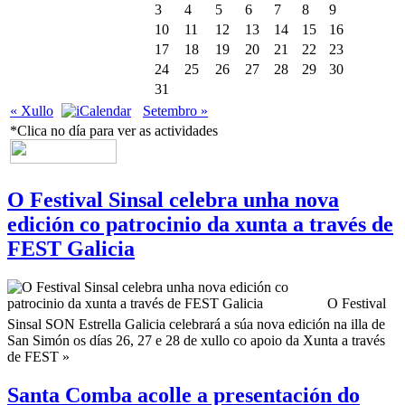
3
4
5
6
7
8
9
10
11
12
13
14
15
16
17
18
19
20
21
22
23
24
25
26
27
28
29
30
31
« Xullo
Setembro »
*Clica no día para ver as actividades
O Festival Sinsal celebra unha nova
edición co patrocinio da xunta a través de
FEST Galicia
O Festival
Sinsal SON Estrella Galicia celebrará a súa nova edición na illa de
San Simón os días 26, 27 e 28 de xullo co apoio da Xunta a través
de FEST »
Santa Comba acolle a presentación do