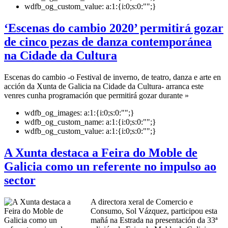
wdfb_og_custom_value:
a:1:{i:0;s:0:"";}
‘Escenas do cambio 2020’ permitirá gozar
de cinco pezas de danza contemporánea
na Cidade da Cultura
Escenas do cambio -o Festival de inverno, de teatro, danza e arte en
acción da Xunta de Galicia na Cidade da Cultura- arranca este
venres cunha programación que permitirá gozar durante »
wdfb_og_images:
a:1:{i:0;s:0:"";}
wdfb_og_custom_name:
a:1:{i:0;s:0:"";}
wdfb_og_custom_value:
a:1:{i:0;s:0:"";}
A Xunta destaca a Feira do Moble de
Galicia como un referente no impulso ao
sector
A directora xeral de Comercio e
Consumo, Sol Vázquez, participou esta
mañá na Estrada na presentación da 33ª