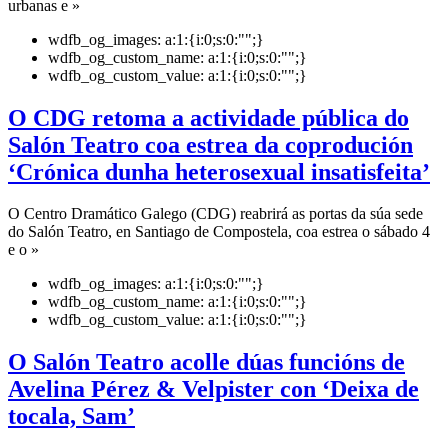
urbanas e »
wdfb_og_images:
a:1:{i:0;s:0:"";}
wdfb_og_custom_name:
a:1:{i:0;s:0:"";}
wdfb_og_custom_value:
a:1:{i:0;s:0:"";}
O CDG retoma a actividade pública do
Salón Teatro coa estrea da coprodución
‘Crónica dunha heterosexual insatisfeita’
O Centro Dramático Galego (CDG) reabrirá as portas da súa sede
do Salón Teatro, en Santiago de Compostela, coa estrea o sábado 4
e o »
wdfb_og_images:
a:1:{i:0;s:0:"";}
wdfb_og_custom_name:
a:1:{i:0;s:0:"";}
wdfb_og_custom_value:
a:1:{i:0;s:0:"";}
O Salón Teatro acolle dúas funcións de
Avelina Pérez & Velpister con ‘Deixa de
tocala, Sam’