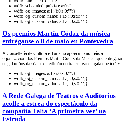
wdfb_published_on_fb:
1
wdfb_scheduled_publish:
a:0:{}
wdfb_og_images:
a:1:{i:0;s:0:"";}
wdfb_og_custom_name:
a:1:{i:0;s:0:"";}
wdfb_og_custom_value:
a:1:{i:0;s:0:"";}
Os premios Martín Códax da música
entréganse o 8 de maio en Pontevedra
A Consellería de Cultura e Turismo apoia un ano máis a
organización dos Premios Martín Códax da Música, que entregarán
os galardóns da súa sexta edición no transcurso da gala que terá »
wdfb_og_images:
a:1:{i:0;s:0:"";}
wdfb_og_custom_name:
a:1:{i:0;s:0:"";}
wdfb_og_custom_value:
a:1:{i:0;s:0:"";}
A Rede Galega de Teatros e Auditorios
acolle a estrea do espectáculo da
compañía Talía ‘A primeira vez’ na
Estrada