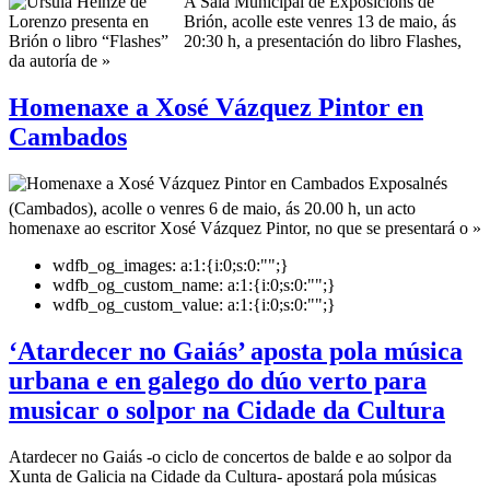
A Sala Municipal de Exposicións de
Brión, acolle este venres 13 de maio, ás
20:30 h, a presentación do libro Flashes,
da autoría de »
Homenaxe a Xosé Vázquez Pintor en
Cambados
Exposalnés
(Cambados), acolle o venres 6 de maio, ás 20.00 h, un acto
homenaxe ao escritor Xosé Vázquez Pintor, no que se presentará o »
wdfb_og_images:
a:1:{i:0;s:0:"";}
wdfb_og_custom_name:
a:1:{i:0;s:0:"";}
wdfb_og_custom_value:
a:1:{i:0;s:0:"";}
‘Atardecer no Gaiás’ aposta pola música
urbana e en galego do dúo verto para
musicar o solpor na Cidade da Cultura
Atardecer no Gaiás -o ciclo de concertos de balde e ao solpor da
Xunta de Galicia na Cidade da Cultura- apostará pola músicas