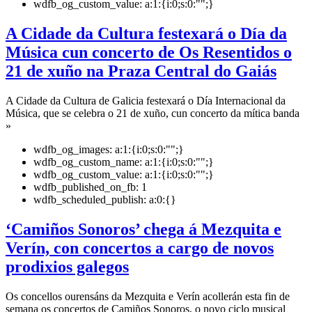
wdfb_og_custom_value:
a:1:{i:0;s:0:"";}
A Cidade da Cultura festexará o Día da
Música cun concerto de Os Resentidos o
21 de xuño na Praza Central do Gaiás
A Cidade da Cultura de Galicia festexará o Día Internacional da
Música, que se celebra o 21 de xuño, cun concerto da mítica banda
»
wdfb_og_images:
a:1:{i:0;s:0:"";}
wdfb_og_custom_name:
a:1:{i:0;s:0:"";}
wdfb_og_custom_value:
a:1:{i:0;s:0:"";}
wdfb_published_on_fb:
1
wdfb_scheduled_publish:
a:0:{}
‘Camiños Sonoros’ chega á Mezquita e
Verín, con concertos a cargo de novos
prodixios galegos
Os concellos ourensáns da Mezquita e Verín acollerán esta fin de
semana os concertos de Camiños Sonoros, o novo ciclo musical