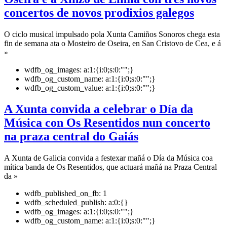
concertos de novos prodixios galegos
O ciclo musical impulsado pola Xunta Camiños Sonoros chega esta
fin de semana ata o Mosteiro de Oseira, en San Cristovo de Cea, e á
»
wdfb_og_images:
a:1:{i:0;s:0:"";}
wdfb_og_custom_name:
a:1:{i:0;s:0:"";}
wdfb_og_custom_value:
a:1:{i:0;s:0:"";}
A Xunta convida a celebrar o Día da
Música con Os Resentidos nun concerto
na praza central do Gaiás
A Xunta de Galicia convida a festexar mañá o Día da Música coa
mítica banda de Os Resentidos, que actuará mañá na Praza Central
da »
wdfb_published_on_fb:
1
wdfb_scheduled_publish:
a:0:{}
wdfb_og_images:
a:1:{i:0;s:0:"";}
wdfb_og_custom_name:
a:1:{i:0;s:0:"";}