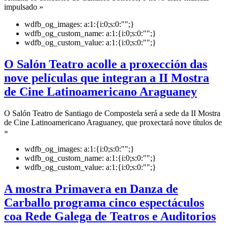
impulsado »
wdfb_og_images:
a:1:{i:0;s:0:"";}
wdfb_og_custom_name:
a:1:{i:0;s:0:"";}
wdfb_og_custom_value:
a:1:{i:0;s:0:"";}
O Salón Teatro acolle a proxección das
nove películas que integran a II Mostra
de Cine Latinoamericano Araguaney
O Salón Teatro de Santiago de Compostela será a sede da II Mostra
de Cine Latinoamericano Araguaney, que proxectará nove títulos de
»
wdfb_og_images:
a:1:{i:0;s:0:"";}
wdfb_og_custom_name:
a:1:{i:0;s:0:"";}
wdfb_og_custom_value:
a:1:{i:0;s:0:"";}
A mostra Primavera en Danza de
Carballo programa cinco espectáculos
coa Rede Galega de Teatros e Auditorios