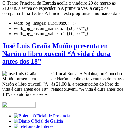
O Teatro Principal da Estrada acolle o vindeiro 29 de marzo ás
21,00 h. a estrea do espectáculo A primeira vez, a cargo da
compañía Talía Teatro. A función está programada no marco da »
wdfb_og_images:
a:1:{i:0;s:0:"";}
wdfb_og_custom_name:
a:1:{i:0;s:0:"";}
wdfb_og_custom_value:
a:1:{i:0;s:0:"";}
José Luis Graña Muíño presenta en
Narón o libro xuvenil “A vida é dura
antes dos 18”
O Local Social A Solaina, no Concello
de Narón, acolle este venres 8 de marzo,
ás 21.00 h, a presentación do libro de
relatos xuvenil “A vida é dura antes dos
18”, da autoría de José »