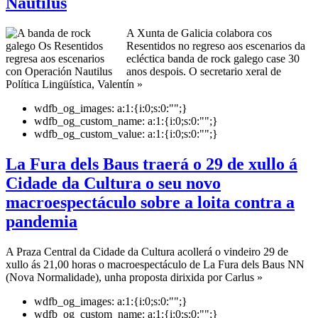
Nautilus
A Xunta de Galicia colabora cos
Resentidos no regreso aos escenarios da
ecléctica banda de rock galego case 30
anos despois. O secretario xeral de
Política Lingüística, Valentín »
wdfb_og_images:
a:1:{i:0;s:0:"";}
wdfb_og_custom_name:
a:1:{i:0;s:0:"";}
wdfb_og_custom_value:
a:1:{i:0;s:0:"";}
La Fura dels Baus traerá o 29 de xullo á
Cidade da Cultura o seu novo
macroespectáculo sobre a loita contra a
pandemia
A Praza Central da Cidade da Cultura acollerá o vindeiro 29 de
xullo ás 21,00 horas o macroespectáculo de La Fura dels Baus NN
(Nova Normalidade), unha proposta dirixida por Carlus »
wdfb_og_images:
a:1:{i:0;s:0:"";}
wdfb_og_custom_name:
a:1:{i:0;s:0:"";}