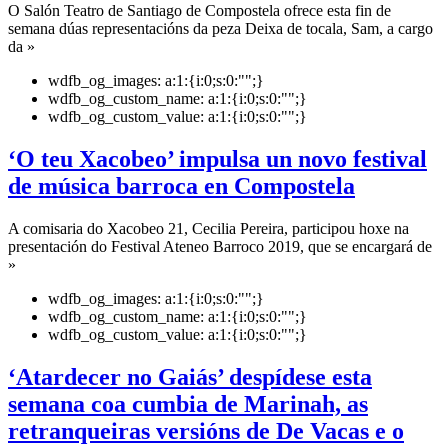
O Salón Teatro de Santiago de Compostela ofrece esta fin de
semana dúas representacións da peza Deixa de tocala, Sam, a cargo
da »
wdfb_og_images:
a:1:{i:0;s:0:"";}
wdfb_og_custom_name:
a:1:{i:0;s:0:"";}
wdfb_og_custom_value:
a:1:{i:0;s:0:"";}
‘O teu Xacobeo’ impulsa un novo festival
de música barroca en Compostela
A comisaria do Xacobeo 21, Cecilia Pereira, participou hoxe na
presentación do Festival Ateneo Barroco 2019, que se encargará de
»
wdfb_og_images:
a:1:{i:0;s:0:"";}
wdfb_og_custom_name:
a:1:{i:0;s:0:"";}
wdfb_og_custom_value:
a:1:{i:0;s:0:"";}
‘Atardecer no Gaiás’ despídese esta
semana coa cumbia de Marinah, as
retranqueiras versións de De Vacas e o