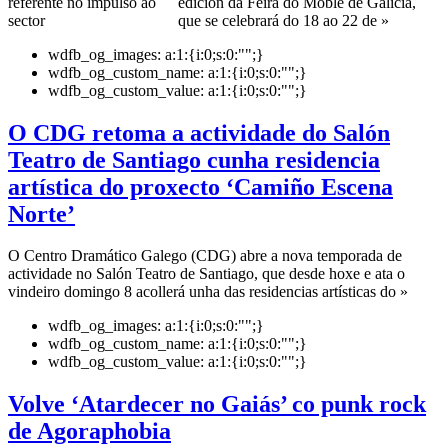
edición da Feira do Moble de Galicia,
que se celebrará do 18 ao 22 de »
wdfb_og_images:
a:1:{i:0;s:0:"";}
wdfb_og_custom_name:
a:1:{i:0;s:0:"";}
wdfb_og_custom_value:
a:1:{i:0;s:0:"";}
O CDG retoma a actividade do Salón
Teatro de Santiago cunha residencia
artística do proxecto ‘Camiño Escena
Norte’
O Centro Dramático Galego (CDG) abre a nova temporada de
actividade no Salón Teatro de Santiago, que desde hoxe e ata o
vindeiro domingo 8 acollerá unha das residencias artísticas do »
wdfb_og_images:
a:1:{i:0;s:0:"";}
wdfb_og_custom_name:
a:1:{i:0;s:0:"";}
wdfb_og_custom_value:
a:1:{i:0;s:0:"";}
Volve ‘Atardecer no Gaiás’ co punk rock
de Agoraphobia