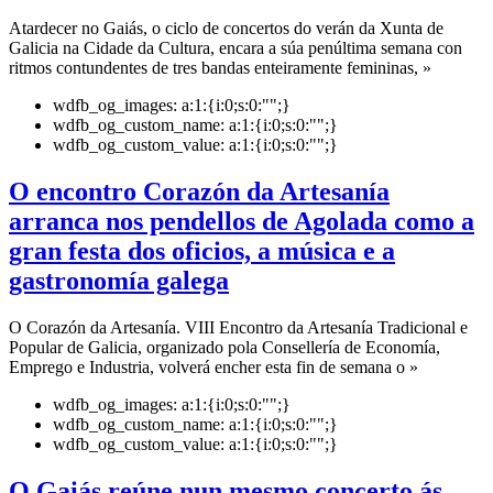
Atardecer no Gaiás, o ciclo de concertos do verán da Xunta de
Galicia na Cidade da Cultura, encara a súa penúltima semana con
ritmos contundentes de tres bandas enteiramente femininas, »
wdfb_og_images:
a:1:{i:0;s:0:"";}
wdfb_og_custom_name:
a:1:{i:0;s:0:"";}
wdfb_og_custom_value:
a:1:{i:0;s:0:"";}
O encontro Corazón da Artesanía
arranca nos pendellos de Agolada como a
gran festa dos oficios, a música e a
gastronomía galega
O Corazón da Artesanía. VIII Encontro da Artesanía Tradicional e
Popular de Galicia, organizado pola Consellería de Economía,
Emprego e Industria, volverá encher esta fin de semana o »
wdfb_og_images:
a:1:{i:0;s:0:"";}
wdfb_og_custom_name:
a:1:{i:0;s:0:"";}
wdfb_og_custom_value:
a:1:{i:0;s:0:"";}
O Gaiás reúne nun mesmo concerto ás