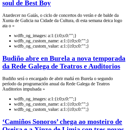
soul de Best Boy
Atardecer no Gaiás, o ciclo de concertos do verán e de balde da
Xunta de Galicia na Cidade da Cultura, di esta semana deica logo
ata o »
wdfb_og_images:
a:1:{i:0;s:0:"";}
wdfb_og_custom_name:
a:1:{i:0;s:0:"";}
wdfb_og_custom_value:
a:1:{i:0;s:0:"";}
Budiño abre en Burela a nova temporada
da Rede Galega de Teatros e Auditorios
Budiño será o encargado de abrir mañá en Burela o segundo
período da programación anual da Rede Galega de Teatros
Auditorios impulsada »
wdfb_og_images:
a:1:{i:0;s:0:"";}
wdfb_og_custom_name:
a:1:{i:0;s:0:"";}
wdfb_og_custom_value:
a:1:{i:0;s:0:"";}
‘Camiños Sonoros’ chega ao mosteiro de
Oseira e a Xinzo de Limia con tres novos