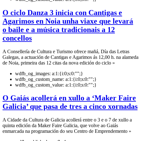
O ciclo Danza 3 inicia con Cantigas e
Agarimos en Noia unha viaxe que levará
o baile e a música tradicionais a 12
concellos
A Consellería de Cultura e Turismo ofrece mañá, Día das Letras
Galegas, a actuación de Cantigas e Agarimos ás 12,00 h. na alameda
de Noia, primeira das 12 citas da nova edición do ciclo »
wdfb_og_images:
a:1:{i:0;s:0:"";}
wdfb_og_custom_name:
a:1:{i:0;s:0:"";}
wdfb_og_custom_value:
a:1:{i:0;s:0:"";}
O Gaiás acollerá en xullo a ‘Maker Faire
Galicia’ que pasa de tres a cinco xornadas
A Cidade da Cultura de Galicia acollerá entre o 3 e o 7 de xullo a
quinta edición da Maker Faire Galicia, que volve ao Gaiás
enmarcada na programación do seu Centro de Emprendemento »