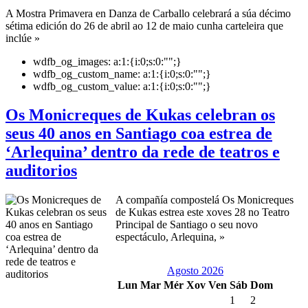
A Mostra Primavera en Danza de Carballo celebrará a súa décimo
sétima edición do 26 de abril ao 12 de maio cunha carteleira que
inclúe »
wdfb_og_images:
a:1:{i:0;s:0:"";}
wdfb_og_custom_name:
a:1:{i:0;s:0:"";}
wdfb_og_custom_value:
a:1:{i:0;s:0:"";}
Os Monicreques de Kukas celebran os
seus 40 anos en Santiago coa estrea de
‘Arlequina’ dentro da rede de teatros e
auditorios
A compañía compostelá Os Monicreques
de Kukas estrea este xoves 28 no Teatro
Principal de Santiago o seu novo
espectáculo, Arlequina, »
Agosto 2026
Lun
Mar
Mér
Xov
Ven
Sáb
Dom
1
2