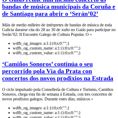
bandas de música municipais da Coruña e
de Santiago para abrir o ‘Serán’02’
Máis de medio milleiro de intérpretes de bandas de música de toda
Galicia daranse cita do 28 ao 30 de xuño no Gaiás para participar no
Serán’02: II Encontro Galego de Cultura Popular. O »
wdfb_og_images:
a:1:{i:0;s:0:"";}
wdfb_og_custom_name:
a:1:{i:0;s:0:"";}
wdfb_og_custom_value:
a:1:{i:0;s:0:"";}
‘Camiños Sonoros’ continúa o seu
percorrido pola Vía da Prata con
concertos dos novos prodixios na Estrada
O ciclo impulsado pola Consellería de Cultura e Turismo, Camiños
Sonoros, chega esta fin de semana á Estrada, con tres concertos de
novos prodixios galegos. Durante estes días, músicos »
wdfb_og_images:
a:1:{i:0;s:0:"";}
wdfb_og_custom_name:
a:1:{i:0;s:0:"";}
wdfb_og_custom_value:
a:1:{i:0;s:0:"";}