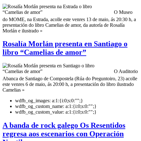
O Museo
do MOME, na Estrada, acolle este venres 13 de maio, ás 20:30 h, a
presentación do libro Camelias de amor, da autoría de Rosalía
Morlán e ilustrado »
Rosalía Morlán presenta en Santiago o
libro “Camelias de amor”
O Auditorio
Abanca de Santiago de Compostela (Rúa do Preguntoiro, 23) acolle
este venres 6 de maio, ás 20:00 h, a presentación do libro ilustrado
Camelias »
wdfb_og_images:
a:1:{i:0;s:0:"";}
wdfb_og_custom_name:
a:1:{i:0;s:0:"";}
wdfb_og_custom_value:
a:1:{i:0;s:0:"";}
A banda de rock galego Os Resentidos
regresa aos escenarios con Operación