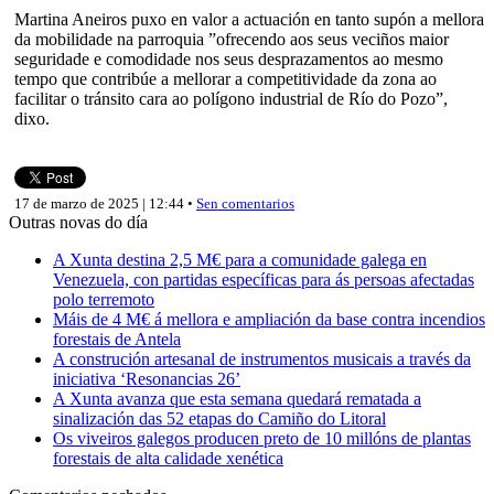
Martina Aneiros puxo en valor a actuación en tanto supón a mellora
da mobilidade na parroquia ”ofrecendo aos seus veciños maior
seguridade e comodidade nos seus desprazamentos ao mesmo
tempo que contribúe a mellorar a competitividade da zona ao
facilitar o tránsito cara ao polígono industrial de Río do Pozo”,
dixo.
17 de marzo de 2025 | 12:44 •
Sen comentarios
Outras novas do día
A Xunta destina 2,5 M€ para a comunidade galega en
Venezuela, con partidas específicas para ás persoas afectadas
polo terremoto
Máis de 4 M€ á mellora e ampliación da base contra incendios
forestais de Antela
A construción artesanal de instrumentos musicais a través da
iniciativa ‘Resonancias 26’
A Xunta avanza que esta semana quedará rematada a
sinalización das 52 etapas do Camiño do Litoral
Os viveiros galegos producen preto de 10 millóns de plantas
forestais de alta calidade xenética