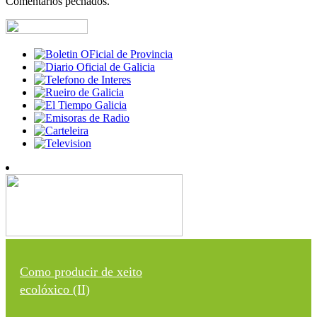
Comentarios pechados.
Como producir de xeito
ecolóxico (II)