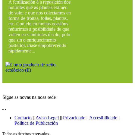
A fertilización é a reposición dos
nutrintes que as plantas extraen
do solo, e que nos colectamos en
forma de froitas, follas, plantas,
etc. Con elo en moitas ocasións
reducimos a posibilidade de que
volten eses nutrintes ó solo, polo
que sin o enriquecimento
posterior, iriase empobrecendo
rápidamente...
Sígue as novas na nosa rede
Contacto
||
Aviso Legal
||
Privacidade
||
Accesibilidade
||
Política de Publicación
Todos os dereitos reservados.