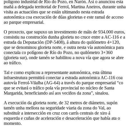
polígono industrial de Río do Pozo, en Narón. Así o anunciou esta
mañá a delegada territorial de Ferrol, Martina Aneiros, durante unha
visita as actuacións que se están ultimando nesta estrada
autonómica coa execución de dúas glorietas e este ramal de acceso
ao parque empresarial.
O proxecto, que supuxo un investimento de máis de 934.000 euros,
consistiu na construción dunha glorieta no cruce entre a AC-116 e a
estrada da Deputación (DP-5408), á altura do quilómetro 4+120,
que se denominou glorieta norte, e outra nesta vía autonómica para
conectala co polígono de Río do Pozo, no quilómetro 3+360
(glorieta sur), onde tamén se habilitou a nova vía que agora se abre
ao tráfico.
Tal e como explicou a representante autonómica, esta última
infraestrutura permitirá conectar a estrada autonómica AC-116 coa
autovía Ferrol-Vilalba (AG-64) a través do parque empresarial “co
que se evitará o tráfico pola vía provincial no núcleo de Santa
Margarida, beneficiando así aos veciños da zona”, sinalou.
A execución da glorieta norte, de 32 metros de diámetro, supón
tamén unha mellora na seguridade viaria da zona do Val, ao
substituír a intersección en cruz con carrís centrais de xiro á
esquerda e cuñas de aceleración e desaceleración que había ata o
momento.