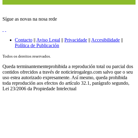
Sígue as novas na nosa rede
Contacto
||
Aviso Legal
||
Privacidade
||
Accesibilidade
||
Política de Publicación
Todos os dereitos reservados.
Queda terminantementeprohibida a reprodución total ou parcial dos
contidos ofrecidos a través de noticieirogalego.com salvo que o seu
uso estea autorizado expresamente. Así mesmo, queda prohibida
toda reprodución aos efectos do artículo 32.1, parágrafo segundo,
Lei 23/2006 da Propiedade Intelectual