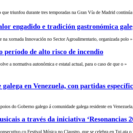
 que triunfou durante tres temporadas na Gran Vía de Madrid continúa a
alor engadido e tradición gastronómica gal
e na xornada Innovación no Sector Agroalimentario, organizada polo »
 período de alto risco de incendio
ve a normativa autonómica e estatal actual, para o caso de que o »
galega en Venezuela, con partidas específic
apoios do Goberno galego á comunidade galega residente en Venezuela,
sicais a través da iniciativa ‘Resonancias 2
nsecutivo co Festival Música no Claustro, que se celebra en Tui ata o v