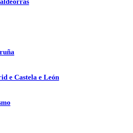
Valdeorras
oruña
rid e Castela e León
ismo