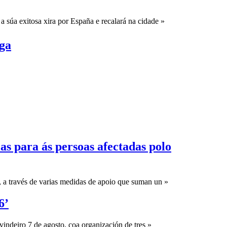
 súa exitosa xira por España e recalará na cidade »
ega
as para ás persoas afectadas polo
 a través de varias medidas de apoio que suman un »
6’
indeiro 7 de agosto, coa organización de tres »