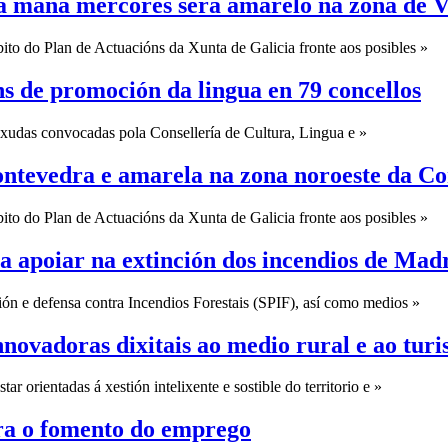
ara mañá mércores será amarelo na zona de 
to do Plan de Actuacións da Xunta de Galicia fronte aos posibles »
s de promoción da lingua en 79 concellos
 axudas convocadas pola Consellería de Cultura, Lingua e »
Pontevedra e amarela na zona noroeste da C
to do Plan de Actuacións da Xunta de Galicia fronte aos posibles »
a apoiar na extinción dos incendios de Mad
ión e defensa contra Incendios Forestais (SPIF), así como medios »
nnovadoras dixitais ao medio rural e ao tur
r orientadas á xestión intelixente e sostible do territorio e »
ra o fomento do emprego