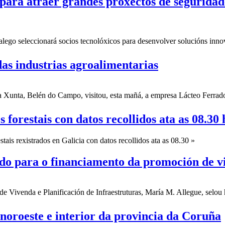
ara atraer grandes proxectos de seguridad
ego seleccionará socios tecnolóxicos para desenvolver solucións innov
das industrias agroalimentarias
 Xunta, Belén do Campo, visitou, esta mañá, a empresa Lácteo Ferrado
forestais con datos recollidos ata as 08.30 
ais rexistrados en Galicia con datos recollidos ata as 08.30 »
rdo para o financiamento da promoción de v
de Vivenda e Planificación de Infraestruturas, María M. Allegue, selou 
noroeste e interior da provincia da Coruña