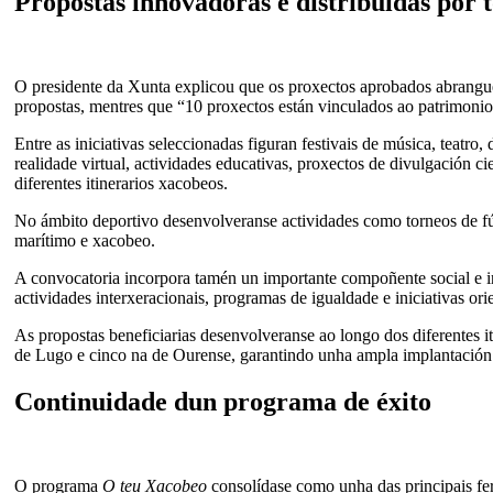
Propostas innovadoras e distribuídas por t
O presidente da Xunta explicou que os proxectos aprobados abranguen 
propostas, mentres que “10 proxectos están vinculados ao patrimonio, 
Entre as iniciativas seleccionadas figuran festivais de música, teatro,
realidade virtual, actividades educativas, proxectos de divulgación ci
diferentes itinerarios xacobeos.
No ámbito deportivo desenvolveranse actividades como torneos de fút
marítimo e xacobeo.
A convocatoria incorpora tamén un importante compoñente social e in
actividades interxeracionais, programas de igualdade e iniciativas or
As propostas beneficiarias desenvolveranse ao longo dos diferentes i
de Lugo e cinco na de Ourense, garantindo unha ampla implantación t
Continuidade dun programa de éxito
O programa
O teu Xacobeo
consolídase como unha das principais fer