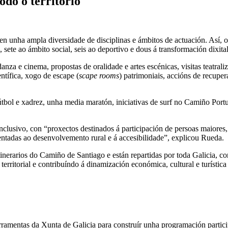
odo o territorio
unha ampla diversidade de disciplinas e ámbitos de actuación. Así, o 5
sete ao ámbito social, seis ao deportivo e dous á transformación dixital
 danza e cinema, propostas de oralidade e artes escénicas, visitas teatra
entífica, xogo de escape (
scape rooms
) patrimoniais, accións de recupe
bol e xadrez, unha media maratón, iniciativas de surf no Camiño Portu
clusivo, con “proxectos destinados á participación de persoas maiores
ientadas ao desenvolvemento rural e á accesibilidade”, explicou Rueda.
tinerarios do Camiño de Santiago e están repartidas por toda Galicia, 
erritorial e contribuíndo á dinamización económica, cultural e turísti
ramentas da Xunta de Galicia para construír unha programación partici