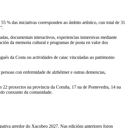
5 % das iniciativas corresponden ao ámbito artístico, cun total de 31
”.
lizadas, documentais interactivos, experiencias inmersivas mediante
ración da memoria cultural e programas de posta en valor dos
gués da Costa ou actividades de caiac vinculadas ao patrimonio
, persoas con enfermidade de alzhéimer e outras demencias,
con 22 proxectos na provincia da Coruña, 17 na de Pontevedra, 14 na
ca do conxunto da comunidade.
pativa arredor do Xacobeo 2027. Nas edicións anteriores foron