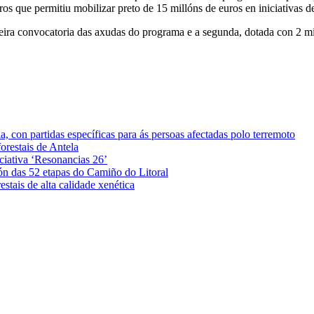
os que permitiu mobilizar preto de 15 millóns de euros en iniciativas d
eira convocatoria das axudas do programa e a segunda, dotada con 2 mil
 con partidas específicas para ás persoas afectadas polo terremoto
orestais de Antela
iciativa ‘Resonancias 26’
ón das 52 etapas do Camiño do Litoral
stais de alta calidade xenética