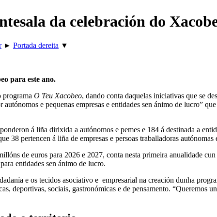
ntesala da celebración do Xacob
r
►
Portada dereita
▼
eo para este ano.
do programa
O Teu Xacobeo
, dando conta daquelas iniciativas que se de
 autónomos e pequenas empresas e entidades sen ánimo de lucro” que 
sponderon á liña dirixida a autónomos e pemes e 184 á destinada a enti
 que 38 pertencen á liña de empresas e persoas traballadoras autónomas 
llóns de euros para 2026 e 2027, conta nesta primeira anualidade cun i
para entidades sen ánimo de lucro.
 cidadanía e os tecidos asociativo e empresarial na creación dunha prog
ísticas, deportivas, sociais, gastronómicas e de pensamento. “Queremos 