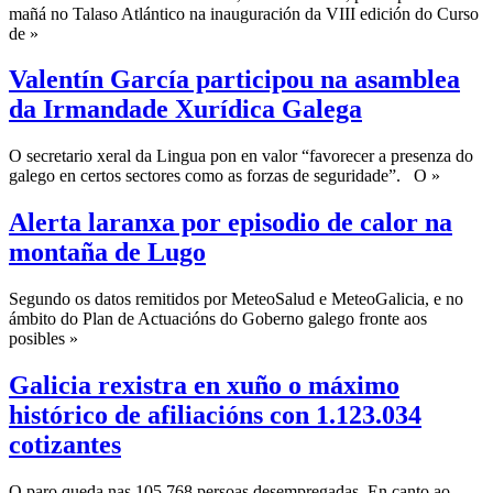
mañá no Talaso Atlántico na inauguración da VIII edición do Curso
de »
Valentín García participou na asamblea
da Irmandade Xurídica Galega
O secretario xeral da Lingua pon en valor “favorecer a presenza do
galego en certos sectores como as forzas de seguridade”. O »
Alerta laranxa por episodio de calor na
montaña de Lugo
Segundo os datos remitidos por MeteoSalud e MeteoGalicia, e no
ámbito do Plan de Actuacións do Goberno galego fronte aos
posibles »
Galicia rexistra en xuño o máximo
histórico de afiliacións con 1.123.034
cotizantes
O paro queda nas 105.768 persoas desempregadas. En canto ao