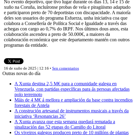
No evento deportivo, que tivo lugar durante os días 13, 14 e 15 de
xuño na Coruña, incluíronse probas de vela e piragüismo adaptado
e participaron preto de 70 deportistas con discapacidade. A maioría
deles son usuarios do programa Esfuerza, unha iniciativa coa que
colabora a Consellería de Política Social e Igualdade a través das
achegas con cargo ao 0,7% do IRPF. Nos últimos dous anos, esta
colaboración ascendeu a preto de 50.000€, a maiores da
colaboración económica que este departamento mantén con outros
programas da entidade.
16 de xuño de 2025 | 12:16 •
Sen comentarios
Outras novas do día
A Xunta destina 2,5 M€ para a comunidade galega en
Venezuela, con partidas específicas para ás persoas afectadas
polo terremoto
Máis de 4 M€ á mellora e ampliación da base contra incendios
forestais de Antela
A construción artesanal de instrumentos musicais a través da
iniciativa ‘Resonancias 26’
A Xunta avanza que esta semana quedará rematada a
sinalización das 52 etapas do Camiño do Litoral
Os viveiros galegos producen preto de 10 millóns de plantas