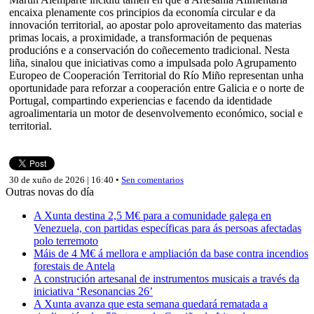
encaixa plenamente cos principios da economía circular e da
innovación territorial, ao apostar polo aproveitamento das materias
primas locais, a proximidade, a transformación de pequenas
producións e a conservación do coñecemento tradicional. Nesta
liña, sinalou que iniciativas como a impulsada polo Agrupamento
Europeo de Cooperación Territorial do Río Miño representan unha
oportunidade para reforzar a cooperación entre Galicia e o norte de
Portugal, compartindo experiencias e facendo da identidade
agroalimentaria un motor de desenvolvemento económico, social e
territorial.
30 de xuño de 2026 | 16:40 •
Sen comentarios
Outras novas do día
A Xunta destina 2,5 M€ para a comunidade galega en
Venezuela, con partidas específicas para ás persoas afectadas
polo terremoto
Máis de 4 M€ á mellora e ampliación da base contra incendios
forestais de Antela
A construción artesanal de instrumentos musicais a través da
iniciativa ‘Resonancias 26’
A Xunta avanza que esta semana quedará rematada a