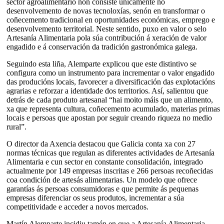
sector agroalimentario non consiste unicamente no
desenvolvemento de novas tecnoloxías, senón en transformar o
coñecemento tradicional en oportunidades económicas, emprego e
desenvolvemento territorial. Neste sentido, puxo en valor o selo
Artesanía Alimentaria pola súa contribución á xeración de valor
engadido e á conservación da tradición gastronómica galega.
Seguindo esta liña, Alemparte explicou que este distintivo se
configura como un instrumento para incrementar o valor engadido
das producións locais, favorecer a diversificación das explotacións
agrarias e reforzar a identidade dos territorios. Así, salientou que
detrás de cada produto artesanal “hai moito máis que un alimento,
xa que representa cultura, coñecemento acumulado, materias primas
locais e persoas que apostan por seguir creando riqueza no medio
rural”.
O director da Axencia destacou que Galicia conta xa con 27
normas técnicas que regulan as diferentes actividades de Artesanía
Alimentaria e cun sector en constante consolidación, integrado
actualmente por 149 empresas inscritas e 266 persoas recoñecidas
coa condición de artesás alimentarias. Un modelo que ofrece
garantías ás persoas consumidoras e que permite ás pequenas
empresas diferenciar os seus produtos, incrementar a súa
competitividade e acceder a novos mercados.
Martín Alemparte incidiu tamén en que a Artesanía Alimentaria