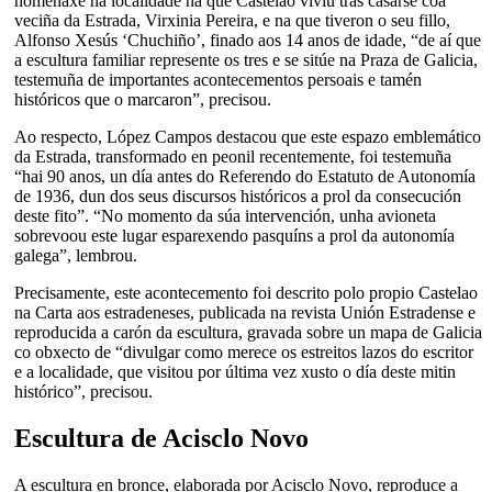
homenaxe na localidade na que Castelao viviu tras casarse coa
veciña da Estrada, Virxinia Pereira, e na que tiveron o seu fillo,
Alfonso Xesús ‘Chuchiño’, finado aos 14 anos de idade, “de aí que
a escultura familiar represente os tres e se sitúe na Praza de Galicia,
testemuña de importantes acontecementos persoais e tamén
históricos que o marcaron”, precisou.
Ao respecto, López Campos destacou que este espazo emblemático
da Estrada, transformado en peonil recentemente, foi testemuña
“hai 90 anos, un día antes do Referendo do Estatuto de Autonomía
de 1936, dun dos seus discursos históricos a prol da consecución
deste fito”. “No momento da súa intervención, unha avioneta
sobrevoou este lugar esparexendo pasquíns a prol da autonomía
galega”, lembrou.
Precisamente, este acontecemento foi descrito polo propio Castelao
na Carta aos estradeneses, publicada na revista Unión Estradense e
reproducida a carón da escultura, gravada sobre un mapa de Galicia
co obxecto de “divulgar como merece os estreitos lazos do escritor
e a localidade, que visitou por última vez xusto o día deste mitin
histórico”, precisou.
Escultura de Acisclo Novo
A escultura en bronce, elaborada por Acisclo Novo, reproduce a