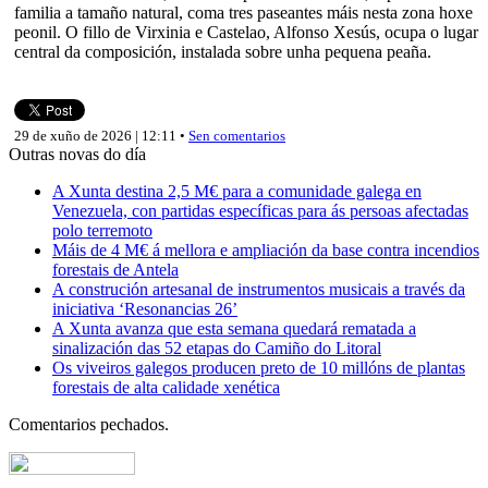
familia a tamaño natural, coma tres paseantes máis nesta zona hoxe
peonil. O fillo de Virxinia e Castelao, Alfonso Xesús, ocupa o lugar
central da composición, instalada sobre unha pequena peaña.
29 de xuño de 2026 | 12:11 •
Sen comentarios
Outras novas do día
A Xunta destina 2,5 M€ para a comunidade galega en
Venezuela, con partidas específicas para ás persoas afectadas
polo terremoto
Máis de 4 M€ á mellora e ampliación da base contra incendios
forestais de Antela
A construción artesanal de instrumentos musicais a través da
iniciativa ‘Resonancias 26’
A Xunta avanza que esta semana quedará rematada a
sinalización das 52 etapas do Camiño do Litoral
Os viveiros galegos producen preto de 10 millóns de plantas
forestais de alta calidade xenética
Comentarios pechados.