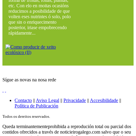
forma de froitas, follas, plantas,
etc. Con elo en moitas ocasións
reducimos a posibilidade de que
volten eses nutrintes ó solo, polo
que sin o enriquecimento
posterior, iriase empobrecendo
rápidamente...
Sígue as novas na nosa rede
Contacto
||
Aviso Legal
||
Privacidade
||
Accesibilidade
||
Política de Publicación
Todos os dereitos reservados.
Queda terminantementeprohibida a reprodución total ou parcial dos
contidos ofrecidos a través de noticieirogalego.com salvo que o seu