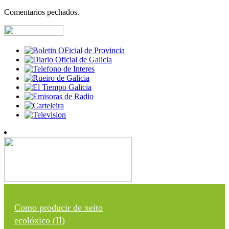
Comentarios pechados.
Como producir de xeito
ecolóxico (II)