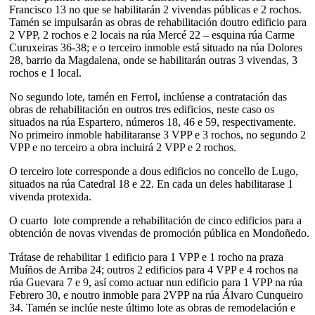
Francisco 13 no que se habilitarán 2 vivendas públicas e 2 rochos.
Tamén se impulsarán as obras de rehabilitación doutro edificio para
2 VPP, 2 rochos e 2 locais na rúa Mercé 22 – esquina rúa Carme
Curuxeiras 36-38; e o terceiro inmoble está situado na rúa Dolores
28, barrio da Magdalena, onde se habilitarán outras 3 vivendas, 3
rochos e 1 local.
No segundo lote, tamén en Ferrol, inclúense a contratación das
obras de rehabilitación en outros tres edificios, neste caso os
situados na rúa Espartero, números 18, 46 e 59, respectivamente.
No primeiro inmoble habilitaranse 3 VPP e 3 rochos, no segundo 2
VPP e no terceiro a obra incluirá 2 VPP e 2 rochos.
O terceiro lote corresponde a dous edificios no concello de Lugo,
situados na rúa Catedral 18 e 22. En cada un deles habilitarase 1
vivenda protexida.
O cuarto lote comprende a rehabilitación de cinco edificios para a
obtención de novas vivendas de promoción pública en Mondoñedo.
Trátase de rehabilitar 1 edificio para 1 VPP e 1 rocho na praza
Muíños de Arriba 24; outros 2 edificios para 4 VPP e 4 rochos na
rúa Guevara 7 e 9, así como actuar nun edificio para 1 VPP na rúa
Febrero 30, e noutro inmoble para 2VPP na rúa Álvaro Cunqueiro
34. Tamén se inclúe neste último lote as obras de remodelación e