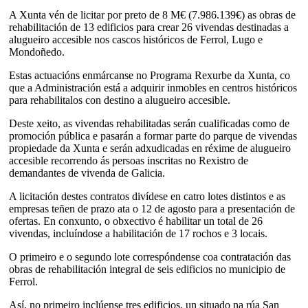
A Xunta vén de licitar por preto de 8 M€ (7.986.139€) as obras de
rehabilitación de 13 edificios para crear 26 vivendas destinadas a
alugueiro accesible nos cascos históricos de Ferrol, Lugo e
Mondoñedo.
Estas actuacións enmárcanse no Programa Rexurbe da Xunta, co
que a Administración está a adquirir inmobles en centros históricos
para rehabilitalos con destino a alugueiro accesible.
Deste xeito, as vivendas rehabilitadas serán cualificadas como de
promoción pública e pasarán a formar parte do parque de vivendas
propiedade da Xunta e serán adxudicadas en réxime de alugueiro
accesible recorrendo ás persoas inscritas no Rexistro de
demandantes de vivenda de Galicia.
A licitación destes contratos divídese en catro lotes distintos e as
empresas teñen de prazo ata o 12 de agosto para a presentación de
ofertas. En conxunto, o obxectivo é habilitar un total de 26
vivendas, incluíndose a habilitación de 17 rochos e 3 locais.
O primeiro e o segundo lote correspóndense coa contratación das
obras de rehabilitación integral de seis edificios no municipio de
Ferrol.
Así, no primeiro inclúense tres edificios, un situado na rúa San