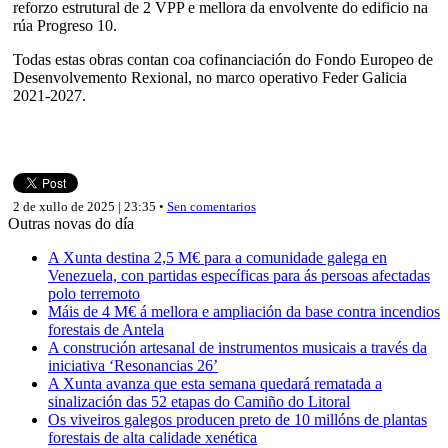
reforzo estrutural de 2 VPP e mellora da envolvente do edificio na
rúa Progreso 10.
Todas estas obras contan coa cofinanciación do Fondo Europeo de
Desenvolvemento Rexional, no marco operativo Feder Galicia
2021-2027.
2 de xullo de 2025 | 23:35 •
Sen comentarios
Outras novas do día
A Xunta destina 2,5 M€ para a comunidade galega en
Venezuela, con partidas específicas para ás persoas afectadas
polo terremoto
Máis de 4 M€ á mellora e ampliación da base contra incendios
forestais de Antela
A construción artesanal de instrumentos musicais a través da
iniciativa ‘Resonancias 26’
A Xunta avanza que esta semana quedará rematada a
sinalización das 52 etapas do Camiño do Litoral
Os viveiros galegos producen preto de 10 millóns de plantas
forestais de alta calidade xenética