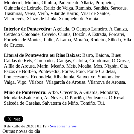
Monterrei, Muíños, Oímbra, Paderne de Allariz, Porqueira,
Quintela de Leirado, Rairiz de Veiga, Ramirás, Sandiás, Sarreaus,
Trasmiras, Verea, Verín, Vilar de Barrio, Vilar de Santos,
Vilardevós, Xinzo de Limia, Xunqueira de Ambía.
Interior de Pontevedra:
Agolada, O Campo Lameiro, A Caniza,
Cerdedo Cotobade, Covelo, Cuntis, Dozón, A Estrada, Forcarei,
Fornelos de Montes, Lalín, A Lama, Moraña, Rodeiro, Silleda, Vila
de Cruces.
Litoral de Pontevedra ou Rías Baixas:
Barro, Baiona, Bueu,
Caldas de Reis, Cambados, Cangas, Catoira, Gondomar, O Grove,
A Illa de Arousa, Marín, Meaño, Meis, Moaña, Mos, Nigrán, Oia,
Pazos de Borbén, Pontevedra, Portas, Poio, Ponte Caldelas,
Pontecesures, Redondela, Ribadumia, Sanxenxo, Soutomaior,
Valga, Vigo, Vilaboa, Vilagarcía de Arousa, Vilanova de Arousa.
Miño de Pontevedra:
Arbo, Crecente, A Guarda, Mondariz,
Mondariz-Balneario, As Neves, O Porriño, Ponteareas, O Rosal,
Salceda de Caselas, Salvaterra de Miño, Tomiño, Tui.
8 de xullo de 2026 | 01:19 •
Sen comentarios
Outras novas do día