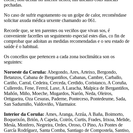
pechadas.
No caso de sufrir esgotamento ou un golpe de calor, recoméndase
solicitar axuda médica urxente chamando ao 061.
Recorde que, se ten parentes ou veciños que vivan sos, é
conveniente facerlles un seguimento especial estes días, co fin de
comprobar que adoitan as medidas recomendadas e o seu estado de
saúde é o habitual.
Os concellos que pertencen a cada zona isoclimática son os
seguintes:
Noroeste da Coruña:
Abegondo, Ares, Arteixo, Bergondo,
Betanzos, Cabana de Bergantiños, Cabanas, Cambre, Carballo,
Cariño, Carral, Cedeira, Cerceda, Cerdido, Coristanco, A Coruña,
Culleredo, Fene, Ferrol, Laxe, A Laracha, Malpica de Bergantiños,
Mañón, Miño, Moeche, Mugardos, Narón, Neda, Oleiros,
Ortigueira, Oza Cesuras, Paderne, Ponteceso, Pontedeume, Sada,
San Sadurniño, Valdoviño, Vilarmaior.
Interior da Coruña:
Ames, Aranga, Arzúa, A Baña, Boimorto,
Boqueixón, Brión, A Capela, Coirós, Curtis, Frades, Irixoa, Melide,
Mesía, Monfero, Negreira, Ordes, Oroso, O Pino, As Pontes de
García Rodríguez, Santa Comba, Santiago de Compostela, Santiso,