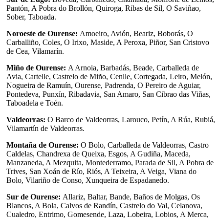
Pantón, A Pobra do Brollón, Quiroga, Ribas de Sil, O Saviñao,
Sober, Taboada.
Noroeste de Ourense:
Amoeiro, Avión, Beariz, Boborás, O
Carballiño, Coles, O Irixo, Maside, A Peroxa, Piñor, San Cristovo
de Cea, Vilamarín.
Miño de Ourense:
A Arnoia, Barbadás, Beade, Carballeda de
Avia, Cartelle, Castrelo de Miño, Cenlle, Cortegada, Leiro, Melón,
Nogueira de Ramuín, Ourense, Padrenda, O Pereiro de Aguiar,
Pontedeva, Punxín, Ribadavia, San Amaro, San Cibrao das Viñas,
Taboadela e Toén.
Valdeorras:
O Barco de Valdeorras, Larouco, Petín, A Rúa, Rubiá,
Vilamartín de Valdeorras.
Montaña de Ourense:
O Bolo, Carballeda de Valdeorras, Castro
Caldelas, Chandrexa de Queixa, Esgos, A Gudiña, Maceda,
Manzaneda, A Mezquita, Montederramo, Parada de Sil, A Pobra de
Trives, San Xoán de Río, Riós, A Teixeira, A Veiga, Viana do
Bolo, Vilariño de Conso, Xunqueira de Espadanedo.
Sur de Ourense:
Allariz, Baltar, Bande, Baños de Molgas, Os
Blancos, A Bola, Calvos de Randín, Castrelo do Val, Celanova,
Cualedro, Entrimo, Gomesende, Laza, Lobeira, Lobios, A Merca,