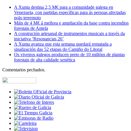
A Xunta destina 2,5 M€ para a comunidade galega en
Venezuela, con partidas específicas para ás persoas afectadas
polo terremoto
Máis de 4 M€ á mellora e ampliación da base contra incendios
forestais de Antela
A construción artesanal de instrumentos musicais a través da
iniciativa ‘Resonancias 26’
A Xunta avanza que esta semana quedará rematada a
sinalización das 52 etapas do Camiño do Litoral
Os viveiros galegos producen preto de 10 millóns de plantas
forestais de alta calidade xenética
Comentarios pechados.