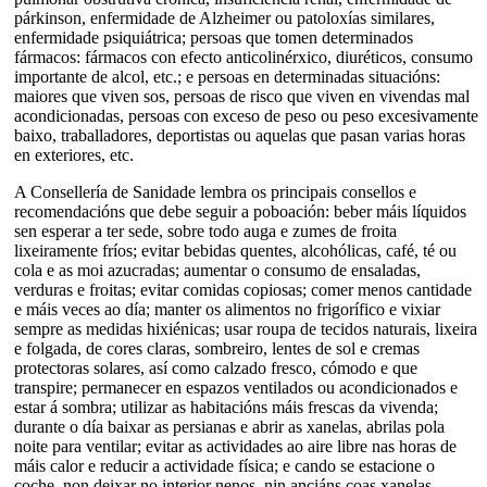
párkinson, enfermidade de Alzheimer ou patoloxías similares,
enfermidade psiquiátrica; persoas que tomen determinados
fármacos: fármacos con efecto anticolinérxico, diuréticos, consumo
importante de alcol, etc.; e persoas en determinadas situacións:
maiores que viven sos, persoas de risco que viven en vivendas mal
acondicionadas, persoas con exceso de peso ou peso excesivamente
baixo, traballadores, deportistas ou aquelas que pasan varias horas
en exteriores, etc.
A Consellería de Sanidade lembra os principais consellos e
recomendacións que debe seguir a poboación: beber máis líquidos
sen esperar a ter sede, sobre todo auga e zumes de froita
lixeiramente fríos; evitar bebidas quentes, alcohólicas, café, té ou
cola e as moi azucradas; aumentar o consumo de ensaladas,
verduras e froitas; evitar comidas copiosas; comer menos cantidade
e máis veces ao día; manter os alimentos no frigorífico e vixiar
sempre as medidas hixiénicas; usar roupa de tecidos naturais, lixeira
e folgada, de cores claras, sombreiro, lentes de sol e cremas
protectoras solares, así como calzado fresco, cómodo e que
transpire; permanecer en espazos ventilados ou acondicionados e
estar á sombra; utilizar as habitacións máis frescas da vivenda;
durante o día baixar as persianas e abrir as xanelas, abrilas pola
noite para ventilar; evitar as actividades ao aire libre nas horas de
máis calor e reducir a actividade física; e cando se estacione o
coche, non deixar no interior nenos, nin anciáns coas xanelas