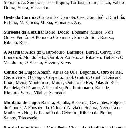
Sobrado, As Somozas, Teo, Toques, Tordoia, Touro, Trazo, Val do
Dubra, Vedra, Vilasantar.
Oeste da Coruña:
Camariñas, Carnota, Cee, Corcubión, Dumbría,
Fisterra, Mazaricos, Muxía, Vimianzo, Zas.
Suroeste da Coruña:
Boiro, Dodro, Lousame, Muros, Noia,
Outes, Padrón, A Pobra do Caramiñal, Porto do Son, Rianxo,
Ribeira, Rois.
A Mariña:
Alfoz do Castrodouro, Barreiros, Burela, Cervo, Foz,
Lourenzá, Mondoñedo, Ourol, A Pontenova, Ribadeo, Trabada, O
Valadouro, O Vicedo, Viveiro, Xove.
Centro de Lugo:
Abadín, Antas de Ulla, Begonte, Castro de Rei,
Castroverde, O Corgo, Cospeito, Friol, Guitiriz, Guntín, Láncara,
Lugo, Meira, Monterroso, Muras, Outeiro de Rei, Palas de Rei,
Paradela, O Páramo, A Pastoriza, Pol, Portomarín, Rábade,
Riotorto, Sarria, Vilalba, Xermade.
Montaña de Lugo:
Baleira, Baralla, Becerreá, Cervantes, Folgoso
do Courel, A Fonsagrada, O Incio, Navia de Suarna, Negueira de
Muñiz, As Nogais, Pedrafita do Cebreiro, Ribeira de Piquín,
Samos, Triacastela.
Sur de Lugo:
Bóveda, Carballedo, Chantada, Monforte de Lemos,