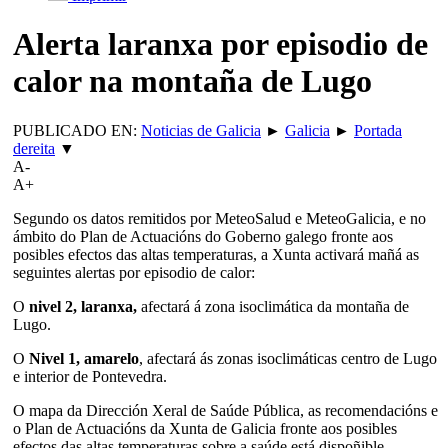
Alerta laranxa por episodio de
calor na montaña de Lugo
PUBLICADO EN:
Noticias de Galicia
►
Galicia
►
Portada
dereita
▼
A-
A+
Segundo os datos remitidos por MeteoSalud e MeteoGalicia, e no
ámbito do Plan de Actuacións do Goberno galego fronte aos
posibles efectos das altas temperaturas, a Xunta activará mañá as
seguintes alertas por episodio de calor:
O
nivel 2, laranxa,
afectará á zona isoclimática da montaña de
Lugo.
O
Nivel 1, amarelo
, afectará ás zonas isoclimáticas centro de Lugo
e interior de Pontevedra.
O mapa da Dirección Xeral de Saúde Pública, as recomendacións e
o Plan de Actuacións da Xunta de Galicia fronte aos posibles
efectos das altas temperaturas sobre a saúde está dispoñible