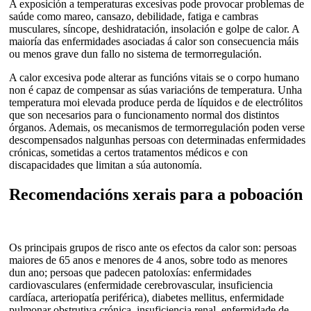
A exposición a temperaturas excesivas pode provocar problemas de
saúde como mareo, cansazo, debilidade, fatiga e cambras
musculares, síncope, deshidratación, insolación e golpe de calor. A
maioría das enfermidades asociadas á calor son consecuencia máis
ou menos grave dun fallo no sistema de termorregulación.
A calor excesiva pode alterar as funcións vitais se o corpo humano
non é capaz de compensar as súas variacións de temperatura. Unha
temperatura moi elevada produce perda de líquidos e de electrólitos
que son necesarios para o funcionamento normal dos distintos
órganos. Ademais, os mecanismos de termorregulación poden verse
descompensados nalgunhas persoas con determinadas enfermidades
crónicas, sometidas a certos tratamentos médicos e con
discapacidades que limitan a súa autonomía.
Recomendacións xerais para a poboación
Os principais grupos de risco ante os efectos da calor son: persoas
maiores de 65 anos e menores de 4 anos, sobre todo as menores
dun ano; persoas que padecen patoloxías: enfermidades
cardiovasculares (enfermidade cerebrovascular, insuficiencia
cardíaca, arteriopatía periférica), diabetes mellitus, enfermidade
pulmonar obstrutiva crónica, insuficiencia renal, enfermidade de