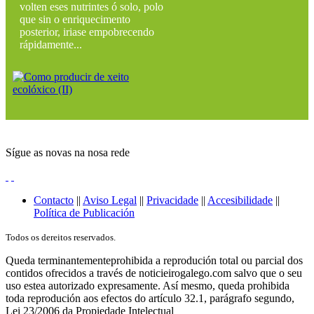
volten eses nutrintes ó solo, polo
que sin o enriquecimento
posterior, iriase empobrecendo
rápidamente...
Sígue as novas na nosa rede
Contacto
||
Aviso Legal
||
Privacidade
||
Accesibilidade
||
Política de Publicación
Todos os dereitos reservados.
Queda terminantementeprohibida a reprodución total ou parcial dos
contidos ofrecidos a través de noticieirogalego.com salvo que o seu
uso estea autorizado expresamente. Así mesmo, queda prohibida
toda reprodución aos efectos do artículo 32.1, parágrafo segundo,
Lei 23/2006 da Propiedade Intelectual