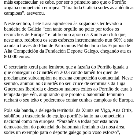
máis espectacular, se cabe, por ser o primeiro ano que o Porriño
xogaba competición europea. “Para toda Galicia sodes as auténticas
campioas”, aseverou.
Neste sentido, Lete Lasa agradeceu ás xogadoras ter levado a
bandeira de Galicia “con tanto orgullo no peito por todos os
recunchos de Europa” e ratificou o apoio da Xunta ao club que,
neste ano, redobrou os seus esforzos incrementando nun 60% a súa
axuda a través do Plan de Patrocinios Publicitario dos Equipos de
Alta Competición da Fundación Deporte Galego, chegando ata os
80.000 euros.
O secretario xeral para lembrou que a fazaña do Porriño iguala a
que conseguiu o Guardés en 2023 cando tamén foi quen de
proclamarse subcampión na mesma competición continental. Neste
sentido, animou ao Guardés no seu cruce de semifinais da Liga
Guerreiras Iberdrola e desexou maiores éxitos ao Porriño de cara á
tempada que vén, augurando que pronto o balonmán feminino
rachará o seu teito e poderemos contar cunhas campioas de Europa.
Pola súa banda, a delegada territorial da Xunta en Vigo, Ana Ortiz,
subliñou a traxectoria do equipo porriñés tanto na competición
nacional como na europea. “Parabéns a todas por esta nova
demostración do potencial do balonmán feminino da nosa área,
sodes un exemplo para o deporte galego polo voso esforzo”,