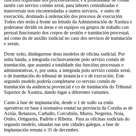
tamén cun servizo común xeral, para labores centralizadas e
transversais non encomendadas a outros servizos, e outro de
execución, destinado á ordenación dos procesos de execución.
Todos eles terán á fronte un letrado da Administración de Xustiza e
poderanse dividir en áreas e en equipos ou grupos de traballo con
persoal funcionario dos corpos de xestión e tramitación procesual,
así como do de auxilio xudicial no caso dos servizos de tramitación
e xerais.
Deste xeito, distínguense dous modelos de oficina xudicial. Por
unha banda, a integrada exclusivamente polo servizo común de
tramitación, que asumirá a totalidade das funcións procesuais e
administrativas, e, por outra, a integrada polo servizo común xeral,
o de tramitación do tribunal de instancia e o de execución. Este
segundo modelo podería completarse co servizo común de
tramitación da audiencia provincial e co de tramitación do Tribunal
Superior de Xustiza, dando lugar a diferentes variantes.
Canto á fase de implantación, desde o 1 de xullo xa están
operativas en base á normativa estatal na provincia da Coruña as de
Arzúa, Betanzos, Carballo, Corcubión, Muros, Negreira, Noia,
Ordes, Ortigueira, Padrón e Ribeira. Para as oficinas xudiciais do
segundo modelo, situadas nas sete cidades galegas, a fase de
implantación remata o 31 de decembro.