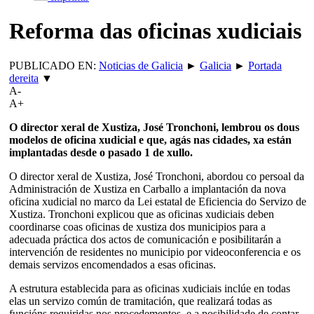
Reforma das oficinas xudiciais
PUBLICADO EN:
Noticias de Galicia
►
Galicia
►
Portada
dereita
▼
A-
A+
O director xeral de Xustiza, José Tronchoni, lembrou os dous
modelos de oficina xudicial e que, agás nas cidades, xa están
implantadas desde o pasado 1 de xullo.
O director xeral de Xustiza, José Tronchoni, abordou co persoal da
Administración de Xustiza en Carballo a implantación da nova
oficina xudicial no marco da Lei estatal de Eficiencia do Servizo de
Xustiza. Tronchoni explicou que as oficinas xudiciais deben
coordinarse coas oficinas de xustiza dos municipios para a
adecuada práctica dos actos de comunicación e posibilitarán a
intervención de residentes no municipio por videoconferencia e os
demais servizos encomendados a esas oficinas.
A estrutura establecida para as oficinas xudiciais inclúe en todas
elas un servizo común de tramitación, que realizará todas as
funcións requiridas nos procedementos, e a posibilidade de contar