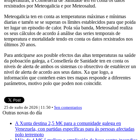
temperaturas, a Consellería de Sanidade ten en conta os datos
rexistrados por Meteogalicia e por Meteosalud.
Meteogalicia ten en conta as temperaturas máximas e mínimas
diarias e tamén se se superan os límites establecidos para que poida
ter lugar un episodio de calor. Pola súa banda, Meteosalud realiza
os seus cálculos de acordo á análise das series temporais de
temperatura e mortalidade tendo en conta os datos rexistrados nos
últimos 20 anos.
Para anticiparse aos posible efectos das altas temperaturas na saúde
da poboación galega, a Consellería de Sanidade ten en conta os
niveis de alerta de ambos os sistemas co obxectivo de establecer un
nivel de alerta de acordo aos seus datos. Xa que logo, a
información que conteñen estes tres mapas responde a diferentes
parámetros, motivo polo que poden non coincidir.
25 de xuño de 2026 | 11:50 •
Sen comentarios
Outras novas do día
A Xunta destina 2,5 M€ para a comunidade galega en
Venezuela, con partidas específicas para ás persoas afectadas
polo terremoto