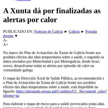
A Xunta dá por finalizadas as
alertas por calor
PUBLICADO EN:
Noticias de Galicia
►
Galicia
►
Portada
dereita
▼
A-
A+
No marco do Plan de Actuacións da Xunta de Galicia fronte aos
posibles efectos das altas temperaturas sobre a saúde, e segundo os
datos enviados por MeteoSalud e por Meteogalicia, desde hoxe,
xoves, desactívanse todas as alertas por episodio de calor na
comunidade galega.
O mapa da Dirección Xeral de Saúde Pública, as recomendación e
o Plan de Actuacións da Xunta de Galicia fronte aos posibles
efectos das altas temperaturas sobre a saúde, está dispoñible na
ligazón:
https://airesaude.sergas.gal/Contidos/CC_Recomend_calor?
idioma=ga
Para elaborar o mapa de riscos para a saúde provocados polas altas