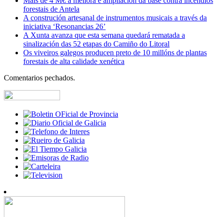
Máis de 4 M€ á mellora e ampliación da base contra incendios
forestais de Antela
A construción artesanal de instrumentos musicais a través da
iniciativa ‘Resonancias 26’
A Xunta avanza que esta semana quedará rematada a
sinalización das 52 etapas do Camiño do Litoral
Os viveiros galegos producen preto de 10 millóns de plantas
forestais de alta calidade xenética
Comentarios pechados.