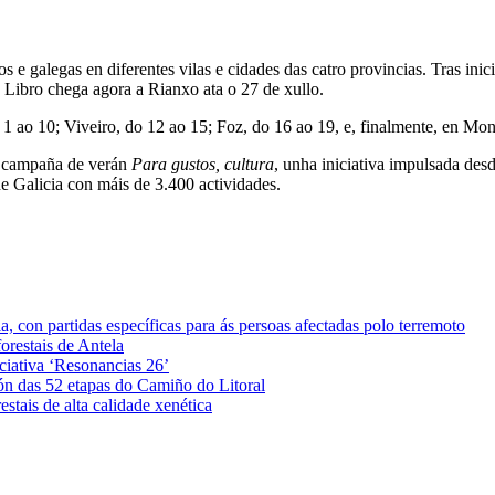
os e galegas en diferentes vilas e cidades das catro provincias. Tras ini
 Libro chega agora a Rianxo ata o 27 de xullo.
1 ao 10; Viveiro, do 12 ao 15; Foz, do 16 ao 19, e, finalmente, en Mo
da campaña de verán
Para gustos, cultura
, unha iniciativa impulsada des
e Galicia con máis de 3.400 actividades.
 con partidas específicas para ás persoas afectadas polo terremoto
orestais de Antela
iciativa ‘Resonancias 26’
ón das 52 etapas do Camiño do Litoral
stais de alta calidade xenética