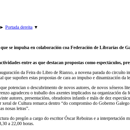
►
Portada dereita
▼
 que se impulsa en colaboración coa Federación de Librarías de Gal
ctividades entre as que destacan propostas como espectáculos, pres
auguración da Feira do Libro de Rianxo, a novena parada do circuíto i
l que supoñen estas propostas de cara ao impulso e dinamización da lec
 que potencian o descubrimento de novos autores, de novos xéneros litera
renzo agradeceu o traballo dos axentes implicados na organización da 
 vinte autores, presentacións, obradoiros infantís e máis de dez espectácu
or xeral de Cultura remarca dentro “do compromiso do Goberno Galego po
as nosas letras”.
 lectura do pregón a cargo do escritor Óscar Reboiras e a interpretació
8,30 a 22,00 horas.