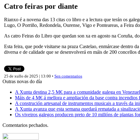
Catro feiras por diante
Rianxo é a novena das 13 citas co libro e a lectura que terán os galeg
Lugo, O Porriño, Redondela, Ourense, Vigo e Ponteareas, a Feira do
As catro Feiras do Libro que quedan son xa en agosto na Coruña, do 
Esta feira, que pode visitarse na praza Castelao, enmárcase dentro 
diversa e de calidade que se desenvolverá en máis de 200 concellos d
25 de xullo de 2025 | 13:00 •
Sen comentarios
Outras novas do día
A Xunta destina 2,5 M€ para a comunidade galega en Venezuela,
Máis de 4 M€ á mellora e ampliación da base contra incendios f
A construción artesanal de instrumentos musicais a través da in
A Xunta avanza que esta semana quedará rematada a sinalizaci
Os viveiros galegos producen preto de 10 millóns de plantas fore
Comentarios pechados.