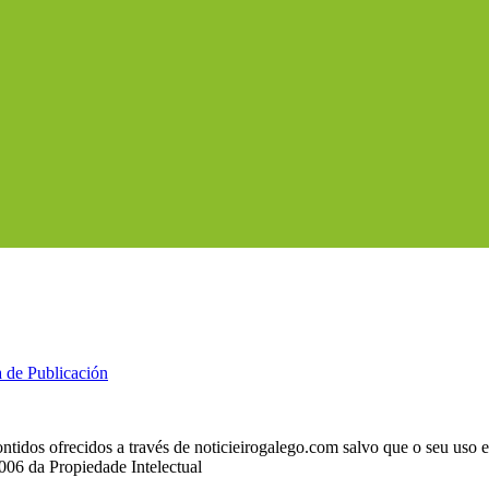
a de Publicación
ntidos ofrecidos a través de noticieirogalego.com salvo que o seu uso
2006 da Propiedade Intelectual