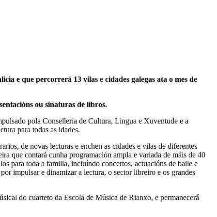
icia e que percorrerá 13 vilas e cidades galegas ata o mes de
entacións ou sinaturas de libros.
mpulsado pola Consellería de Cultura, Lingua e Xuventude e a
tura para todas as idades.
rios, de novas lecturas e enchen as cidades e vilas de diferentes
feira que contará cunha programación ampla e variada de máis de 40
los para toda a familia, incluíndo concertos, actuacións de baile e
r impulsar e dinamizar a lectura, o sector libreiro e os grandes
n músical do cuarteto da Escola de Música de Rianxo, e permanecerá