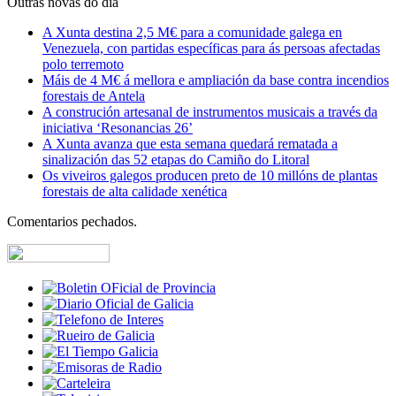
Outras novas do día
A Xunta destina 2,5 M€ para a comunidade galega en
Venezuela, con partidas específicas para ás persoas afectadas
polo terremoto
Máis de 4 M€ á mellora e ampliación da base contra incendios
forestais de Antela
A construción artesanal de instrumentos musicais a través da
iniciativa ‘Resonancias 26’
A Xunta avanza que esta semana quedará rematada a
sinalización das 52 etapas do Camiño do Litoral
Os viveiros galegos producen preto de 10 millóns de plantas
forestais de alta calidade xenética
Comentarios pechados.