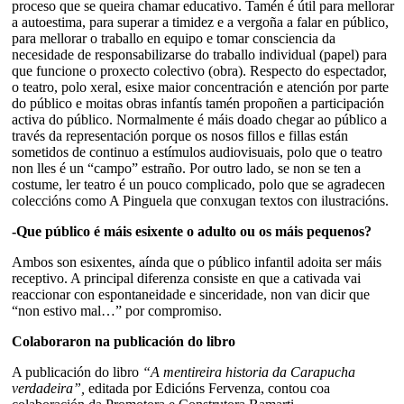
proceso que se queira chamar educativo. Tamén é útil para mellorar
a autoestima, para superar a timidez e a vergoña a falar en público,
para mellorar o traballo en equipo e tomar consciencia da
necesidade de responsabilizarse do traballo individual (papel) para
que funcione o proxecto colectivo (obra). Respecto do espectador,
o teatro, polo xeral, esixe maior concentración e atención por parte
do público e moitas obras infantís tamén propoñen a participación
activa do público. Normalmente é máis doado chegar ao público a
través da representación porque os nosos fillos e fillas están
sometidos de continuo a estímulos audiovisuais, polo que o teatro
non lles é un “campo” estraño. Por outro lado, se non se ten a
costume, ler teatro é un pouco complicado, polo que se agradecen
coleccións como A Pinguela que conxugan textos con ilustracións.
-Que público é máis esixente o adulto ou os máis pequenos?
Ambos son esixentes, aínda que o público infantil adoita ser máis
receptivo. A principal diferenza consiste en que a cativada vai
reaccionar con espontaneidade e sinceridade, non van dicir que
“non estivo mal…” por compromiso.
Colaboraron na publicación do libro
A publicación do libro
“A mentireira historia da Carapucha
verdadeira”,
editada por Edicións Fervenza, contou coa