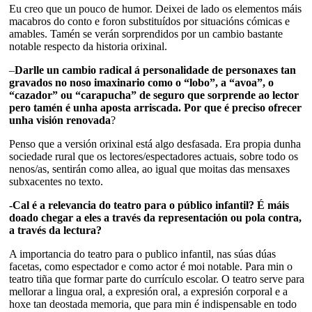
Eu creo que un pouco de humor. Deixei de lado os elementos máis
macabros do conto e foron substituídos por situacións cómicas e
amables. Tamén se verán sorprendidos por un cambio bastante
notable respecto da historia orixinal.
–
Darlle un cambio radical á personalidade de personaxes tan
gravados no noso imaxinario como o “lobo”, a “avoa”, o
“cazador” ou “carapucha” de seguro que sorprende ao lector
pero tamén é unha aposta arriscada. Por que é preciso ofrecer
unha visión renovada
?
Penso que a versión orixinal está algo desfasada. Era propia dunha
sociedade rural que os lectores/espectadores actuais, sobre todo os
nenos/as, sentirán como allea, ao igual que moitas das mensaxes
subxacentes no texto.
-Cal é a relevancia do teatro para o público infantil? É máis
doado chegar a eles a través da representación ou pola contra,
a través da lectura?
A importancia do teatro para o publico infantil, nas súas dúas
facetas, como espectador e como actor é moi notable. Para min o
teatro tiña que formar parte do currículo escolar. O teatro serve para
mellorar a lingua oral, a expresión oral, a expresión corporal e a
hoxe tan deostada memoria, que para min é indispensable en todo