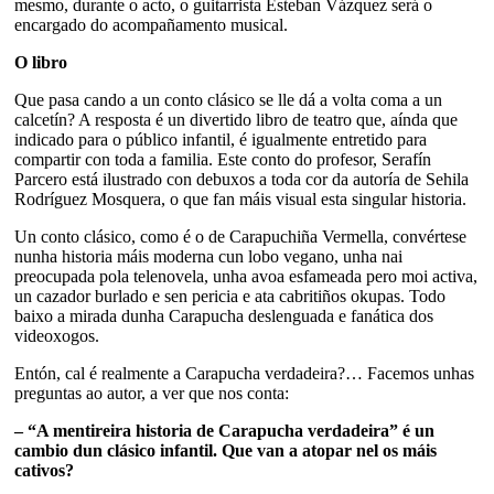
mesmo, durante o acto, o guitarrista Esteban Vázquez será o
encargado do acompañamento musical.
O libro
Que pasa cando a un conto clásico se lle dá a volta coma a un
calcetín? A resposta é un divertido libro de teatro que, aínda que
indicado para o público infantil, é igualmente entretido para
compartir con toda a familia. Este conto do profesor, Serafín
Parcero está ilustrado con debuxos a toda cor da autoría de Sehila
Rodríguez Mosquera, o que fan máis visual esta singular historia.
Un conto clásico, como é o de Carapuchiña Vermella, convértese
nunha historia máis moderna cun lobo vegano, unha nai
preocupada pola telenovela, unha avoa esfameada pero moi activa,
un cazador burlado e sen pericia e ata cabritiños okupas. Todo
baixo a mirada dunha Carapucha deslenguada e fanática dos
videoxogos.
Entón, cal é realmente a Carapucha verdadeira?… Facemos unhas
preguntas ao autor, a ver que nos conta:
– “A mentireira historia de Carapucha verdadeira” é un
cambio dun clásico infantil. Que van a atopar nel os máis
cativos?