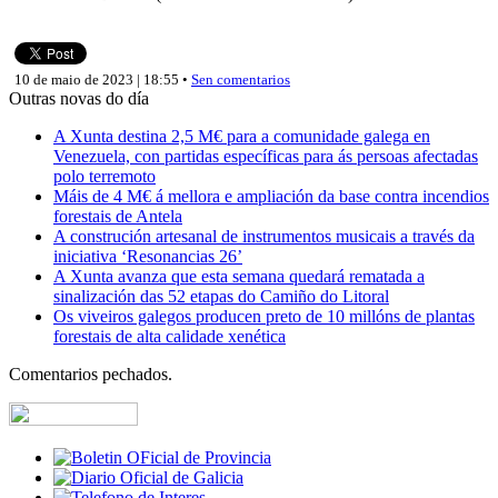
10 de maio de 2023 | 18:55 •
Sen comentarios
Outras novas do día
A Xunta destina 2,5 M€ para a comunidade galega en
Venezuela, con partidas específicas para ás persoas afectadas
polo terremoto
Máis de 4 M€ á mellora e ampliación da base contra incendios
forestais de Antela
A construción artesanal de instrumentos musicais a través da
iniciativa ‘Resonancias 26’
A Xunta avanza que esta semana quedará rematada a
sinalización das 52 etapas do Camiño do Litoral
Os viveiros galegos producen preto de 10 millóns de plantas
forestais de alta calidade xenética
Comentarios pechados.