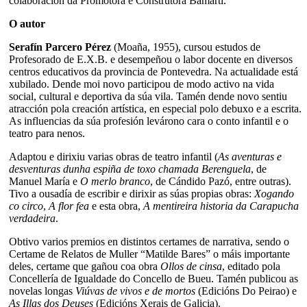
colaboración da Promotora e Construtora Bamarti.
O autor
Serafín Parcero Pérez
(Moaña, 1955), cursou estudos de
Profesorado de E.X.B. e desempeñou o labor docente en diversos
centros educativos da provincia de Pontevedra. Na actualidade está
xubilado. Dende moi novo participou de modo activo na vida
social, cultural e deportiva da súa vila. Tamén dende novo sentiu
atracción pola creación artística, en especial polo debuxo e a escrita.
As influencias da súa profesión levárono cara o conto infantil e o
teatro para nenos.
Adaptou e dirixiu varias obras de teatro infantil (
As aventuras e
desventuras dunha espiña de toxo chamada Berenguela
, de
Manuel María e
O merlo branco
, de Cándido Pazó, entre outras).
Tivo a ousadía de escribir e dirixir as súas propias obras:
Xogando
co circo
,
A flor fea
e esta obra,
A mentireira historia da Carapucha
verdadeira
.
Obtivo varios premios en distintos certames de narrativa, sendo o
Certame de Relatos de Muller “Matilde Bares” o máis importante
deles, certame que gañou coa obra
Ollos de cinsa
, editado pola
Concellería de Igualdade do Concello de Bueu. Tamén publicou as
novelas longas
Viúvas de vivos e de mortos
(Edicións Do Peirao) e
As Illas dos Deuses
(Edicións Xerais de Galicia).