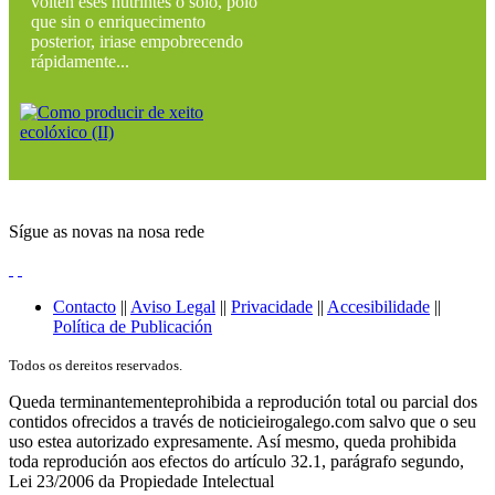
volten eses nutrintes ó solo, polo
que sin o enriquecimento
posterior, iriase empobrecendo
rápidamente...
Sígue as novas na nosa rede
Contacto
||
Aviso Legal
||
Privacidade
||
Accesibilidade
||
Política de Publicación
Todos os dereitos reservados.
Queda terminantementeprohibida a reprodución total ou parcial dos
contidos ofrecidos a través de noticieirogalego.com salvo que o seu
uso estea autorizado expresamente. Así mesmo, queda prohibida
toda reprodución aos efectos do artículo 32.1, parágrafo segundo,
Lei 23/2006 da Propiedade Intelectual