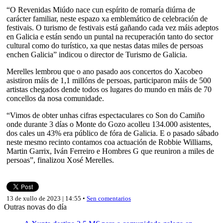
“O Revenidas Miúdo nace cun espírito de romaría diúrna de
carácter familiar, neste espazo xa emblemático de celebración de
festivais. O turismo de festivais está gañando cada vez máis adeptos
en Galicia e están sendo un puntal na recuperación tanto do sector
cultural como do turístico, xa que nestas datas miles de persoas
enchen Galicia” indicou o director de Turismo de Galicia.
Merelles lembrou que o ano pasado aos concertos do Xacobeo
asistiron máis de 1,1 millóns de persoas, participaron máis de 500
artistas chegados dende todos os lugares do mundo en máis de 70
concellos da nosa comunidade.
“Vimos de obter unhas cifras espectaculares co Son do Camiño
onde durante 3 días o Monte do Gozo acolleu 134.000 asistentes,
dos cales un 43% era público de fóra de Galicia. E o pasado sábado
neste mesmo recinto contamos coa actuación de Robbie Williams,
Martin Garrix, Iván Ferreiro e Hombres G que reuniron a miles de
persoas”, finalizou Xosé Merelles.
13 de xullo de 2023 | 14:55 •
Sen comentarios
Outras novas do día