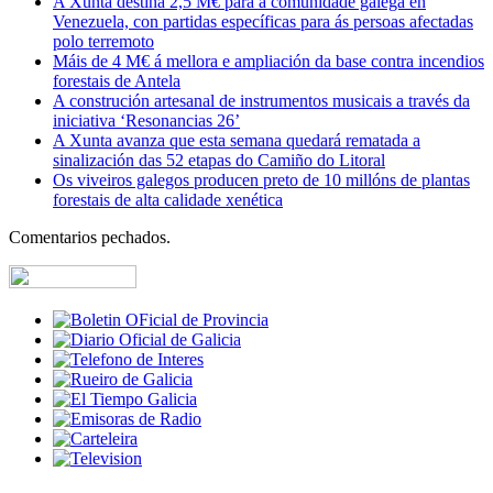
A Xunta destina 2,5 M€ para a comunidade galega en
Venezuela, con partidas específicas para ás persoas afectadas
polo terremoto
Máis de 4 M€ á mellora e ampliación da base contra incendios
forestais de Antela
A construción artesanal de instrumentos musicais a través da
iniciativa ‘Resonancias 26’
A Xunta avanza que esta semana quedará rematada a
sinalización das 52 etapas do Camiño do Litoral
Os viveiros galegos producen preto de 10 millóns de plantas
forestais de alta calidade xenética
Comentarios pechados.