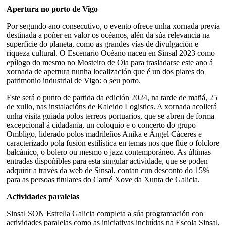
Apertura no porto de Vigo
Por segundo ano consecutivo, o evento ofrece unha xornada previa
destinada a poñer en valor os océanos, alén da súa relevancia na
superficie do planeta, como as grandes vías de divulgación e
riqueza cultural. O Escenario Océano naceu en Sinsal 2023 como
epílogo do mesmo no Mosteiro de Oia para trasladarse este ano á
xornada de apertura nunha localización que é un dos piares do
patrimonio industrial de Vigo: o seu porto.
Este será o punto de partida da edición 2024, na tarde de mañá, 25
de xullo, nas instalacións de Kaleido Logistics. A xornada acollerá
unha visita guiada polos terreos portuarios, que se abren de forma
excepcional á cidadanía, un coloquio e o concerto do grupo
Ombligo, liderado polos madrileños Anika e Ángel Cáceres e
caracterizado pola fusión estilística en temas nos que flúe o folclore
balcánico, o bolero ou mesmo o jazz contemporáneo. As últimas
entradas dispoñibles para esta singular actividade, que se poden
adquirir a través da web de Sinsal, contan cun desconto do 15%
para as persoas titulares do Carné Xove da Xunta de Galicia.
Actividades paralelas
Sinsal SON Estrella Galicia completa a súa programación con
actividades paralelas como as iniciativas incluídas na Escola Sinsal,