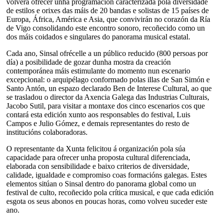
volverá ofrecer unha programación caracterizada pola diversidade
de estilos e orixes das máis de 20 bandas e solistas de 15 países de
Europa, África, América e Asia, que convivirán no corazón da Ría
de Vigo consolidando este encontro sonoro, recoñecido como un
dos máis coidados e singulares do panorama musical estatal.
Cada ano, Sinsal ofrécelle a un público reducido (800 persoas por
día) a posibilidade de gozar dunha mostra da creación
contemporánea máis estimulante do momento nun escenario
excepcional: o arquipélago conformado polas illas de San Simón e
Santo Antón, un espazo declarado Ben de Interese Cultural, ao que
se trasladou o director da Axencia Galega das Industrias Culturais,
Jacobo Sutil, para visitar a montaxe dos cinco escenarios cos que
contará esta edición xunto aos responsables do festival, Luis
Campos e Julio Gómez, e demais representantes do resto de
institucións colaboradoras.
O representante da Xunta felicitou á organización pola súa
capacidade para ofrecer unha proposta cultural diferenciada,
elaborada con sensibilidade e baixo criterios de diversidade,
calidade, igualdade e compromiso coas formacións galegas. Estes
elementos sitúan o Sinsal dentro do panorama global como un
festival de culto, recoñecido pola crítica musical, e que cada edición
esgota os seus abonos en poucas horas, como volveu suceder este
ano.