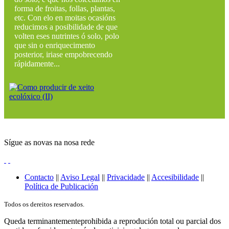
forma de froitas, follas, plantas,
etc. Con elo en moitas ocasións
reducimos a posibilidade de que
volten eses nutrintes ó solo, polo
que sin o enriquecimento
posterior, iriase empobrecendo
rápidamente...
Sígue as novas na nosa rede
Contacto
||
Aviso Legal
||
Privacidade
||
Accesibilidade
||
Política de Publicación
Todos os dereitos reservados.
Queda terminantementeprohibida a reprodución total ou parcial dos