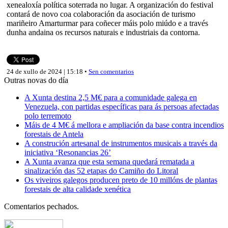
xenealoxía política soterrada no lugar. A organización do festival
contará de novo coa colaboración da asociación de turismo
mariñeiro Amarturmar para coñecer máis polo miúdo e a través
dunha andaina os recursos naturais e industriais da contorna.
24 de xullo de 2024 | 15:18 •
Sen comentarios
Outras novas do día
A Xunta destina 2,5 M€ para a comunidade galega en
Venezuela, con partidas específicas para ás persoas afectadas
polo terremoto
Máis de 4 M€ á mellora e ampliación da base contra incendios
forestais de Antela
A construción artesanal de instrumentos musicais a través da
iniciativa ‘Resonancias 26’
A Xunta avanza que esta semana quedará rematada a
sinalización das 52 etapas do Camiño do Litoral
Os viveiros galegos producen preto de 10 millóns de plantas
forestais de alta calidade xenética
Comentarios pechados.