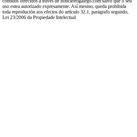
contidos ofrecidos a través de noticieirogalego.com salvo que o seu
uso estea autorizado expresamente. Así mesmo, queda prohibida
toda reprodución aos efectos do artículo 32.1, parágrafo segundo,
Lei 23/2006 da Propiedade Intelectual