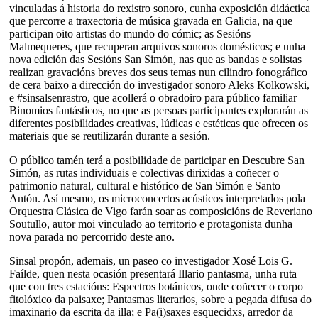
vinculadas á historia do rexistro sonoro, cunha exposición didáctica
que percorre a traxectoria de música gravada en Galicia, na que
participan oito artistas do mundo do cómic; as Sesións
Malmequeres, que recuperan arquivos sonoros domésticos; e unha
nova edición das Sesións San Simón, nas que as bandas e solistas
realizan gravacións breves dos seus temas nun cilindro fonográfico
de cera baixo a dirección do investigador sonoro Aleks Kolkowski,
e #sinsalsenrastro, que acollerá o obradoiro para público familiar
Binomios fantásticos, no que as persoas participantes explorarán as
diferentes posibilidades creativas, lúdicas e estéticas que ofrecen os
materiais que se reutilizarán durante a sesión.
O público tamén terá a posibilidade de participar en Descubre San
Simón, as rutas individuais e colectivas dirixidas a coñecer o
patrimonio natural, cultural e histórico de San Simón e Santo
Antón. Así mesmo, os microconcertos acústicos interpretados pola
Orquestra Clásica de Vigo farán soar as composicións de Reveriano
Soutullo, autor moi vinculado ao territorio e protagonista dunha
nova parada no percorrido deste ano.
Sinsal propón, ademais, un paseo co investigador Xosé Lois G.
Faílde, quen nesta ocasión presentará Illario pantasma, unha ruta
que con tres estacións: Espectros botánicos, onde coñecer o corpo
fitolóxico da paisaxe; Pantasmas literarios, sobre a pegada difusa do
imaxinario da escrita da illa; e Pa(i)saxes esquecidxs, arredor da