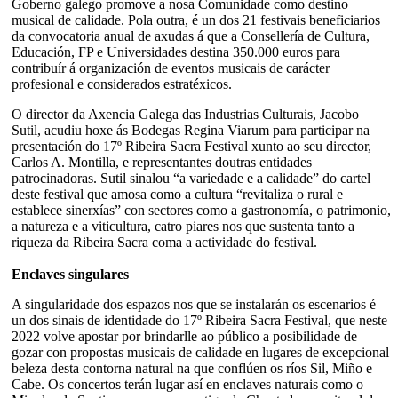
Goberno galego promove a nosa Comunidade como destino
musical de calidade. Pola outra, é un dos 21 festivais beneficiarios
da convocatoria anual de axudas á que a Consellería de Cultura,
Educación, FP e Universidades destina 350.000 euros para
contribuír á organización de eventos musicais de carácter
profesional e considerados estratéxicos.
O director da Axencia Galega das Industrias Culturais, Jacobo
Sutil, acudiu hoxe ás Bodegas Regina Viarum para participar na
presentación do 17º Ribeira Sacra Festival xunto ao seu director,
Carlos A. Montilla, e representantes doutras entidades
patrocinadoras. Sutil sinalou “a variedade e a calidade” do cartel
deste festival que amosa como a cultura “revitaliza o rural e
establece sinerxías” con sectores como a gastronomía, o patrimonio,
a natureza e a viticultura, catro piares nos que sustenta tanto a
riqueza da Ribeira Sacra coma a actividade do festival.
Enclaves singulares
A singularidade dos espazos nos que se instalarán os escenarios é
un dos sinais de identidade do 17º Ribeira Sacra Festival, que neste
2022 volve apostar por brindarlle ao público a posibilidade de
gozar con propostas musicais de calidade en lugares de excepcional
beleza desta contorna natural na que conflúen os ríos Sil, Miño e
Cabe. Os concertos terán lugar así en enclaves naturais como o