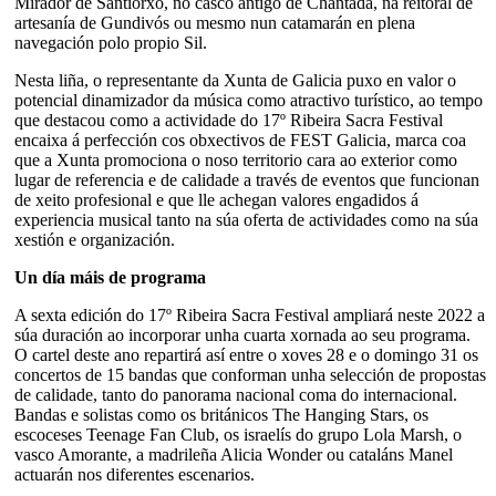
Mirador de Santiorxo, no casco antigo de Chantada, na reitoral de
artesanía de Gundivós ou mesmo nun catamarán en plena
navegación polo propio Sil.
Nesta liña, o representante da Xunta de Galicia puxo en valor o
potencial dinamizador da música como atractivo turístico, ao tempo
que destacou como a actividade do 17º Ribeira Sacra Festival
encaixa á perfección cos obxectivos de FEST Galicia, marca coa
que a Xunta promociona o noso territorio cara ao exterior como
lugar de referencia e de calidade a través de eventos que funcionan
de xeito profesional e que lle achegan valores engadidos á
experiencia musical tanto na súa oferta de actividades como na súa
xestión e organización.
Un día máis de programa
A sexta edición do 17º Ribeira Sacra Festival ampliará neste 2022 a
súa duración ao incorporar unha cuarta xornada ao seu programa.
O cartel deste ano repartirá así entre o xoves 28 e o domingo 31 os
concertos de 15 bandas que conforman unha selección de propostas
de calidade, tanto do panorama nacional coma do internacional.
Bandas e solistas como os británicos The Hanging Stars, os
escoceses Teenage Fan Club, os israelís do grupo Lola Marsh, o
vasco Amorante, a madrileña Alicia Wonder ou cataláns Manel
actuarán nos diferentes escenarios.