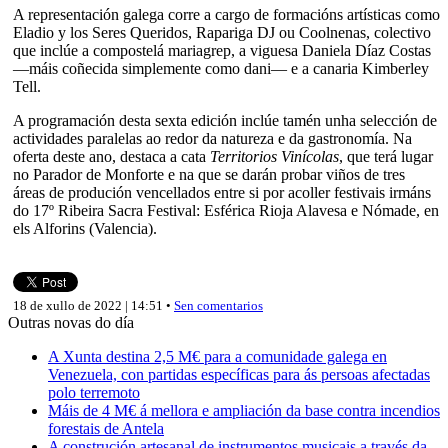
A representación galega corre a cargo de formacións artísticas como
Eladio y los Seres Queridos, Rapariga DJ ou Coolnenas, colectivo
que inclúe a compostelá mariagrep, a viguesa Daniela Díaz Costas
—máis coñecida simplemente como dani— e a canaria Kimberley
Tell.
A programación desta sexta edición inclúe tamén unha selección de
actividades paralelas ao redor da natureza e da gastronomía. Na
oferta deste ano, destaca a cata
Territorios Vinícolas
, que terá lugar
no Parador de Monforte e na que se darán probar viños de tres
áreas de produción vencellados entre si por acoller festivais irmáns
do 17º Ribeira Sacra Festival: Esférica Rioja Alavesa e Nómade, en
els Alforins (Valencia).
18 de xullo de 2022 | 14:51 •
Sen comentarios
Outras novas do día
A Xunta destina 2,5 M€ para a comunidade galega en
Venezuela, con partidas específicas para ás persoas afectadas
polo terremoto
Máis de 4 M€ á mellora e ampliación da base contra incendios
forestais de Antela
A construción artesanal de instrumentos musicais a través da