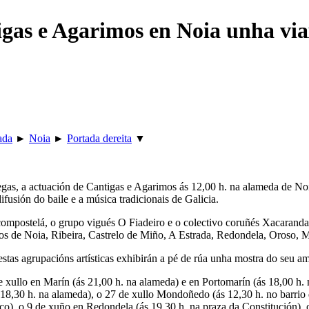
igas e Agarimos en Noia unha via
ada
►
Noia
►
Portada dereita
▼
gas, a actuación de Cantigas e Agarimos ás 12,00 h. na alameda de Noi
ifusión do baile e a música tradicionais de Galicia.
postelá, o grupo vigués O Fiadeiro e o colectivo coruñés Xacarandaina,
los de Noia, Ribeira, Castrelo de Miño, A Estrada, Redondela, Oroso,
estas agrupacións artísticas exhibirán a pé de rúa unha mostra do seu am
e xullo en Marín (ás 21,00 h. na alameda) e en Portomarín (ás 18,00 h.
(ás 18,30 h. na alameda), o 27 de xullo Mondoñedo (ás 12,30 h. no barri
co), o 9 de xuño en Redondela (ás 19,30 h. na praza da Constitución), 