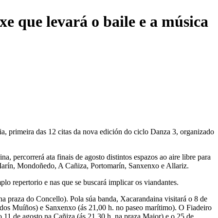
xe que levará o baile e a música
a, primeira das 12 citas da nova edición do ciclo Danza 3, organizado
 percorrerá ata finais de agosto distintos espazos ao aire libre para
 Marín, Mondoñedo, A Cañiza, Portomarín, Sanxenxo e Allariz.
plo repertorio e nas que se buscará implicar os viandantes.
 na praza do Concello). Pola súa banda, Xacarandaina visitará o 8 de
o dos Muíños) e Sanxenxo (ás 21,00 h. no paseo marítimo). O Fiadeiro
o 11 de agosto na Cañiza (ás 21,30 h. na praza Maior) e o 25 de