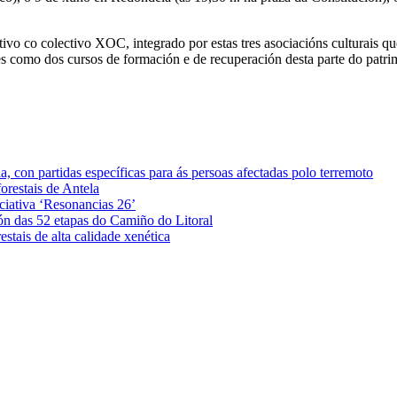
 co colectivo XOC, integrado por estas tres asociacións culturais que tr
des como dos cursos de formación e de recuperación desta parte do patri
 con partidas específicas para ás persoas afectadas polo terremoto
orestais de Antela
iciativa ‘Resonancias 26’
ón das 52 etapas do Camiño do Litoral
stais de alta calidade xenética