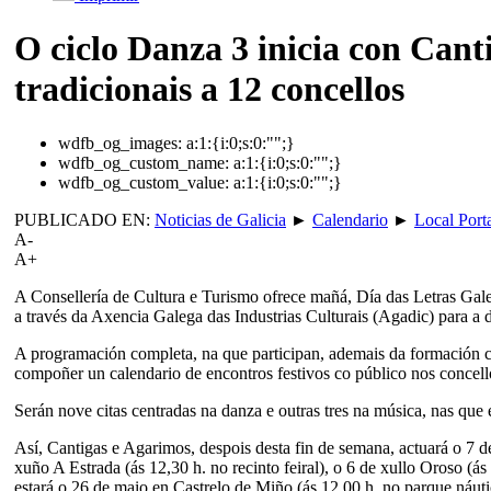
O ciclo Danza 3 inicia con Cant
tradicionais a 12 concellos
wdfb_og_images:
a:1:{i:0;s:0:"";}
wdfb_og_custom_name:
a:1:{i:0;s:0:"";}
wdfb_og_custom_value:
a:1:{i:0;s:0:"";}
PUBLICADO EN:
Noticias de Galicia
►
Calendario
►
Local Port
A-
A+
A Consellería de Cultura e Turismo ofrece mañá, Día das Letras Gale
a través da Axencia Galega das Industrias Culturais (Agadic) para a d
A programación completa, na que participan, ademais da formación com
compoñer un calendario de encontros festivos co público nos concel
Serán nove citas centradas na danza e outras tres na música, nas que 
Así, Cantigas e Agarimos, despois desta fin de semana, actuará o 7 d
xuño A Estrada (ás 12,30 h. no recinto feiral), o 6 de xullo Oroso 
estará o 26 de maio en Castrelo de Miño (ás 12,00 h. no parque náuti