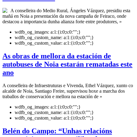
A conselleira do Medio Rural, Ángeles Vázquez, presidiu esta
mañá en Noia a presentación da nova campaña de Feiraco, onde
destacou a importancia dunha alianza forte entre produtores, »
wdfb_og_images:
a:1:{i:0;s:0:"";}
wdfb_og_custom_name:
a:1:{i:0;s:0:"";}
wdfb_og_custom_value:
a:1:{i:0;s:0:"";}
As obras de mellora da estación de
autobuses de Noia estarán rematadas este
ano
A conselleira de Infraestruturas e Vivenda, Ethel Vázquez, xunto co
alcalde de Noia, Santiago Freire, supervisou hoxe a marcha dos
traballos de conservación e mellora na estación de »
wdfb_og_images:
a:1:{i:0;s:0:"";}
wdfb_og_custom_name:
a:1:{i:0;s:0:"";}
wdfb_og_custom_value:
a:1:{i:0;s:0:"";}
Belén do Campo: “Unhas relacións