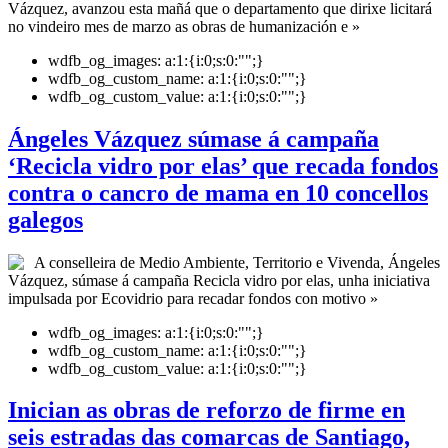
Vázquez, avanzou esta mañá que o departamento que dirixe licitará
no vindeiro mes de marzo as obras de humanización e »
wdfb_og_images:
a:1:{i:0;s:0:"";}
wdfb_og_custom_name:
a:1:{i:0;s:0:"";}
wdfb_og_custom_value:
a:1:{i:0;s:0:"";}
Ángeles Vázquez súmase á campaña
‘Recicla vidro por elas’ que recada fondos
contra o cancro de mama en 10 concellos
galegos
A conselleira de Medio Ambiente, Territorio e Vivenda, Ángeles
Vázquez, súmase á campaña Recicla vidro por elas, unha iniciativa
impulsada por Ecovidrio para recadar fondos con motivo »
wdfb_og_images:
a:1:{i:0;s:0:"";}
wdfb_og_custom_name:
a:1:{i:0;s:0:"";}
wdfb_og_custom_value:
a:1:{i:0;s:0:"";}
Inician as obras de reforzo de firme en
seis estradas das comarcas de Santiago,