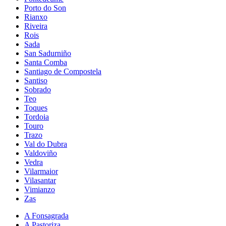
Porto do Son
Rianxo
Riveira
Rois
Sada
San Sadurniño
Santa Comba
Santiago de Compostela
Santiso
Sobrado
Teo
Toques
Tordoia
Touro
Trazo
Val do Dubra
Valdoviño
Vedra
Vilarmaior
Vilasantar
Vimianzo
Zas
A Fonsagrada
A Pastoriza