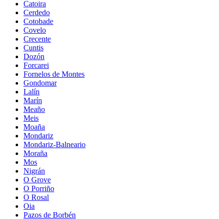
Catoira
Cerdedo
Cotobade
Covelo
Crecente
Cuntis
Dozón
Forcarei
Fornelos de Montes
Gondomar
Lalín
Marín
Meaño
Meis
Moaña
Mondariz
Mondariz-Balneario
Moraña
Mos
Nigrán
O Grove
O Porriño
O Rosal
Oia
Pazos de Borbén