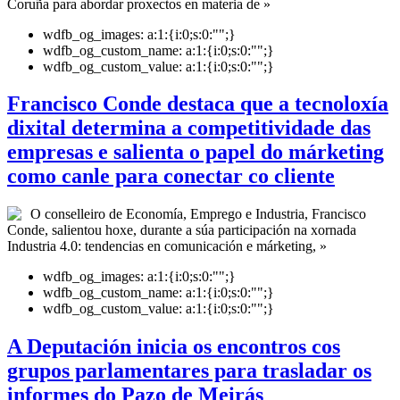
Coruña para abordar proxectos en materia de »
wdfb_og_images:
a:1:{i:0;s:0:"";}
wdfb_og_custom_name:
a:1:{i:0;s:0:"";}
wdfb_og_custom_value:
a:1:{i:0;s:0:"";}
Francisco Conde destaca que a tecnoloxía
dixital determina a competitividade das
empresas e salienta o papel do márketing
como canle para conectar co cliente
O conselleiro de Economía, Emprego e Industria, Francisco
Conde, salientou hoxe, durante a súa participación na xornada
Industria 4.0: tendencias en comunicación e márketing, »
wdfb_og_images:
a:1:{i:0;s:0:"";}
wdfb_og_custom_name:
a:1:{i:0;s:0:"";}
wdfb_og_custom_value:
a:1:{i:0;s:0:"";}
A Deputación inicia os encontros cos
grupos parlamentares para trasladar os
informes do Pazo de Meirás