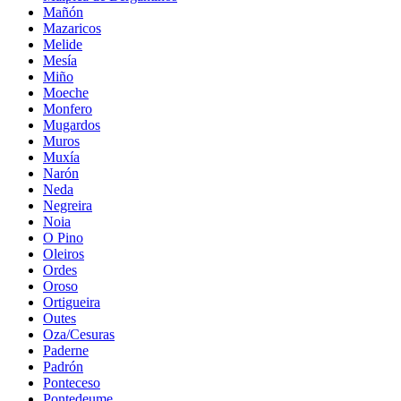
Mañón
Mazaricos
Melide
Mesía
Miño
Moeche
Monfero
Mugardos
Muros
Muxía
Narón
Neda
Negreira
Noia
O Pino
Oleiros
Ordes
Oroso
Ortigueira
Outes
Oza/Cesuras
Paderne
Padrón
Ponteceso
Pontedeume