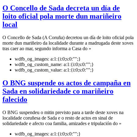
O Concello de Sada decreta un día de
loito oficial pola morte dun mariñeiro
local
O Concello de Sada (A Coruña) decretou un día de loito oficial pola
morte dun mariñeiro da localidade durante a madrugada deste xoves
tras caer ao mar, segundo informa a Casa do »
wdfb_og_images:
a:1:{i:0;s:0:"";}
wdfb_og_custom_name:
a:1:{i:0;s:0:"";}
wdfb_og_custom_value:
a:1:{i:0;s:0:"";}
O BNG suspende os actos de campaña en
Sada en solidariedade co mariñeiro
falecido
O BNG suspendeu o mitin previsto para a tarde deste xoves na
localidade coruñesa de Sada e o resto de actos en sinal de
solidariedade e afecto coa familia, amizades e tripulación do »
wdfb_og_images:
a:1:{i:0;s:0:"";}