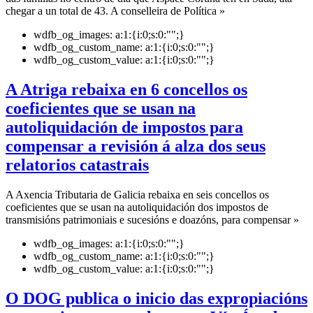
chegar a un total de 43. A conselleira de Política »
wdfb_og_images:
a:1:{i:0;s:0:"";}
wdfb_og_custom_name:
a:1:{i:0;s:0:"";}
wdfb_og_custom_value:
a:1:{i:0;s:0:"";}
A Atriga rebaixa en 6 concellos os
coeficientes que se usan na
autoliquidación de impostos para
compensar a revisión á alza dos seus
relatorios catastrais
A Axencia Tributaria de Galicia rebaixa en seis concellos os
coeficientes que se usan na autoliquidación dos impostos de
transmisións patrimoniais e sucesións e doazóns, para compensar »
wdfb_og_images:
a:1:{i:0;s:0:"";}
wdfb_og_custom_name:
a:1:{i:0;s:0:"";}
wdfb_og_custom_value:
a:1:{i:0;s:0:"";}
O DOG publica o inicio das expropiacións