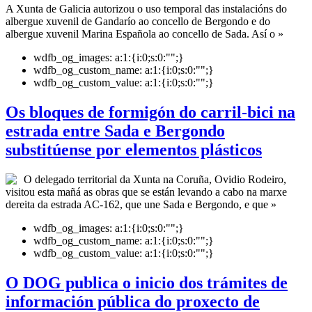
A Xunta de Galicia autorizou o uso temporal das instalacións do
albergue xuvenil de Gandarío ao concello de Bergondo e do
albergue xuvenil Marina Española ao concello de Sada. Así o »
wdfb_og_images:
a:1:{i:0;s:0:"";}
wdfb_og_custom_name:
a:1:{i:0;s:0:"";}
wdfb_og_custom_value:
a:1:{i:0;s:0:"";}
Os bloques de formigón do carril-bici na
estrada entre Sada e Bergondo
substitúense por elementos plásticos
O delegado territorial da Xunta na Coruña, Ovidio Rodeiro,
visitou esta mañá as obras que se están levando a cabo na marxe
dereita da estrada AC-162, que une Sada e Bergondo, e que »
wdfb_og_images:
a:1:{i:0;s:0:"";}
wdfb_og_custom_name:
a:1:{i:0;s:0:"";}
wdfb_og_custom_value:
a:1:{i:0;s:0:"";}
O DOG publica o inicio dos trámites de
información pública do proxecto de