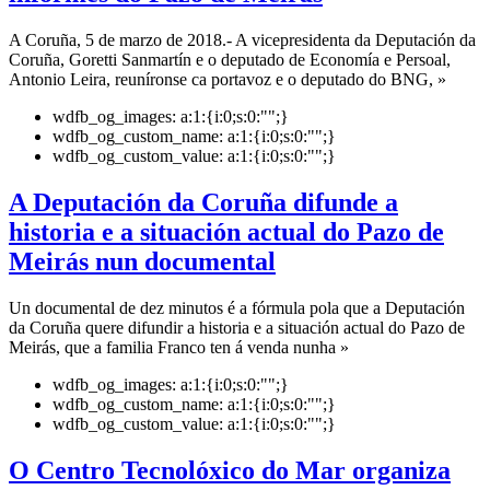
A Coruña, 5 de marzo de 2018.- A vicepresidenta da Deputación da
Coruña, Goretti Sanmartín e o deputado de Economía e Persoal,
Antonio Leira, reuníronse ca portavoz e o deputado do BNG, »
wdfb_og_images:
a:1:{i:0;s:0:"";}
wdfb_og_custom_name:
a:1:{i:0;s:0:"";}
wdfb_og_custom_value:
a:1:{i:0;s:0:"";}
A Deputación da Coruña difunde a
historia e a situación actual do Pazo de
Meirás nun documental
Un documental de dez minutos é a fórmula pola que a Deputación
da Coruña quere difundir a historia e a situación actual do Pazo de
Meirás, que a familia Franco ten á venda nunha »
wdfb_og_images:
a:1:{i:0;s:0:"";}
wdfb_og_custom_name:
a:1:{i:0;s:0:"";}
wdfb_og_custom_value:
a:1:{i:0;s:0:"";}
O Centro Tecnolóxico do Mar organiza