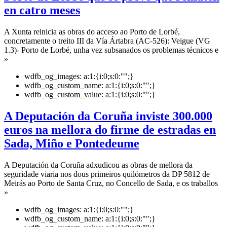
en catro meses
A Xunta reinicia as obras do acceso ao Porto de Lorbé,
concretamente o treito III da Vía Ártabra (AC-526): Veigue (VG
1.3)- Porto de Lorbé, unha vez subsanados os problemas técnicos e
»
wdfb_og_images:
a:1:{i:0;s:0:"";}
wdfb_og_custom_name:
a:1:{i:0;s:0:"";}
wdfb_og_custom_value:
a:1:{i:0;s:0:"";}
A Deputación da Coruña inviste 300.000
euros na mellora do firme de estradas en
Sada, Miño e Pontedeume
A Deputación da Coruña adxudicou as obras de mellora da
seguridade viaria nos dous primeiros quilómetros da DP 5812 de
Meirás ao Porto de Santa Cruz, no Concello de Sada, e os traballos
»
wdfb_og_images:
a:1:{i:0;s:0:"";}
wdfb_og_custom_name:
a:1:{i:0;s:0:"";}