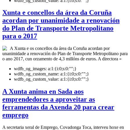
wdfb_og_custom_value:
a:1:{i:0;s:0:"";}
Xunta e concellos da área da Coruña
acordan por unanimidade a renovación
do Plan de Transporte Metropolitano
para o 2017
A Xunta e os concellos da área da Coruña acordan por
unanimidade a renovación do Plan de Transporte Metropolitano para
o ano 2017, cun orzamento de 4,3 millóns de euros. A directora »
wdfb_og_images:
a:1:{i:0;s:0:"";}
wdfb_og_custom_name:
a:1:{i:0;s:0:"";}
wdfb_og_custom_value:
a:1:{i:0;s:0:"";}
A Xunta anima en Sada aos
emprendedores a aproveitar as
ferramentas da Axenda 20 para crear
emprego
A secretaria xeral de Emprego, Covadonga Toca, interveu hoxe en