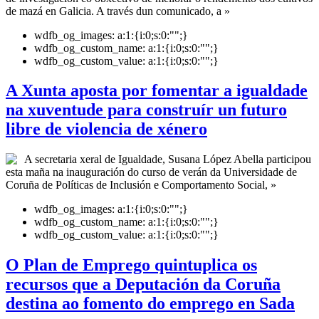
de mazá en Galicia. A través dun comunicado, a »
wdfb_og_images:
a:1:{i:0;s:0:"";}
wdfb_og_custom_name:
a:1:{i:0;s:0:"";}
wdfb_og_custom_value:
a:1:{i:0;s:0:"";}
A Xunta aposta por fomentar a igualdade
na xuventude para construír un futuro
libre de violencia de xénero
A secretaria xeral de Igualdade, Susana López Abella participou
esta maña na inauguración do curso de verán da Universidade de
Coruña de Políticas de Inclusión e Comportamento Social, »
wdfb_og_images:
a:1:{i:0;s:0:"";}
wdfb_og_custom_name:
a:1:{i:0;s:0:"";}
wdfb_og_custom_value:
a:1:{i:0;s:0:"";}
O Plan de Emprego quintuplica os
recursos que a Deputación da Coruña
destina ao fomento do emprego en Sada