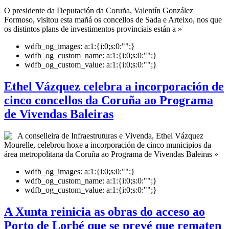
O presidente da Deputación da Coruña, Valentín González
Formoso, visitou esta mañá os concellos de Sada e Arteixo, nos que
os distintos plans de investimentos provinciais están a »
wdfb_og_images:
a:1:{i:0;s:0:"";}
wdfb_og_custom_name:
a:1:{i:0;s:0:"";}
wdfb_og_custom_value:
a:1:{i:0;s:0:"";}
Ethel Vázquez celebra a incorporación de
cinco concellos da Coruña ao Programa
de Vivendas Baleiras
A conselleira de Infraestruturas e Vivenda, Ethel Vázquez
Mourelle, celebrou hoxe a incorporación de cinco municipios da
área metropolitana da Coruña ao Programa de Vivendas Baleiras »
wdfb_og_images:
a:1:{i:0;s:0:"";}
wdfb_og_custom_name:
a:1:{i:0;s:0:"";}
wdfb_og_custom_value:
a:1:{i:0;s:0:"";}
A Xunta reinicia as obras do acceso ao
Porto de Lorbé que se prevé que rematen