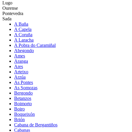
Lugo
Ourense
Pontevedra
Sada
A Baña
A Capela
A Coruña
A Laracha
A Pobra do Caramiñal
Abegondo
Ames
Aranga
Ares
Arteixo
Arzúa
As Pontes
As Somozas
Bergondo
Betanzos
Boimorto
Boiro
Boqueixón
Brión
Cabana de Bergantiños
Cabanas