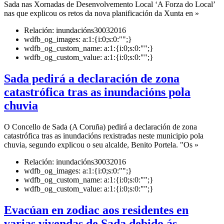
Sada nas Xornadas de Desenvolvemento Local ‘A Forza do Local’
nas que explicou os retos da nova planificación da Xunta en »
Relación:
inundacións30032016
wdfb_og_images:
a:1:{i:0;s:0:"";}
wdfb_og_custom_name:
a:1:{i:0;s:0:"";}
wdfb_og_custom_value:
a:1:{i:0;s:0:"";}
Sada pedirá a declaración de zona
catastrófica tras as inundacións pola
chuvia
O Concello de Sada (A Coruña) pedirá a declaración de zona
catastrófica tras as inundacións rexistradas neste municipio pola
chuvia, segundo explicou o seu alcalde, Benito Portela. "Os »
Relación:
inundacións30032016
wdfb_og_images:
a:1:{i:0;s:0:"";}
wdfb_og_custom_name:
a:1:{i:0;s:0:"";}
wdfb_og_custom_value:
a:1:{i:0;s:0:"";}
Evacúan en zodiac aos residentes en
varias vivendas de Sada debido ás