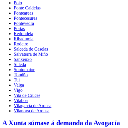
Poio
Ponte Caldelas
Ponteareas
Pontecesures
Pontevedra
Portas
Redondela
Ribadumia
Rodeiro
Salceda de Caselas
Salvaterra de Miño
Sanxenxo
Silleda
Soutomaior
Tomiño
Tui
Valga
Vigo
Vila de Cruces
Vilaboa
Vilagarcía de Arousa
Vilanova de Arousa
A Xunta súmase á demanda da Avogacía