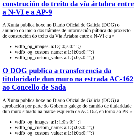
construción do treito da vía ártabra entre
a N-VI e a AP-9
A Xunta publica hoxe no Diario Oficial de Galicia (DOG) o
anuncio do inicio dos trámites de información pública do proxecto
de construción do treito da Vía Ártabra entre a N-VI e a »
wdfb_og_images:
a:1:{i:0;s:0:"";}
wdfb_og_custom_name:
a:1:{i:0;s:0:"";}
wdfb_og_custom_value:
a:1:{i:0;s:0:"";}
O DOG publica a transferencia da
titularidade dun muro na estrada AC-162
ao Concello de Sada
A Xunta publica hoxe no Diario Oficial de Galicia (DOG) a
aprobación por parte do Goberno galego do cambio de titularidade
dun muro situado na marxe esquerda da AC-162, en torno ao PK »
wdfb_og_images:
a:1:{i:0;s:0:"";}
wdfb_og_custom_name:
a:1:{i:0;s:0:"";}
wdfb_og_custom_value:
a:1:{i:0;s:0:"";}