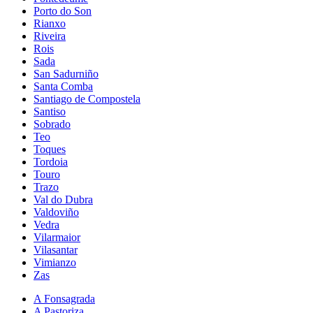
Porto do Son
Rianxo
Riveira
Rois
Sada
San Sadurniño
Santa Comba
Santiago de Compostela
Santiso
Sobrado
Teo
Toques
Tordoia
Touro
Trazo
Val do Dubra
Valdoviño
Vedra
Vilarmaior
Vilasantar
Vimianzo
Zas
A Fonsagrada
A Pastoriza