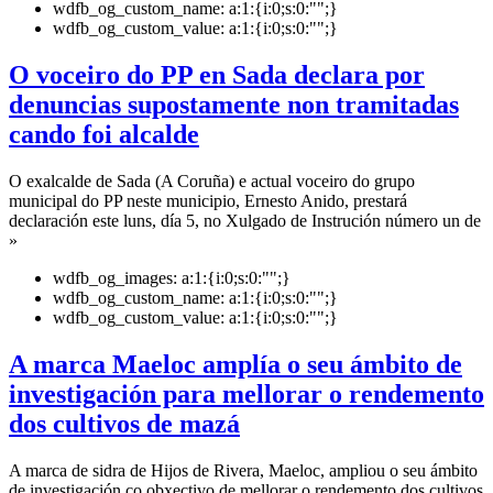
wdfb_og_custom_name:
a:1:{i:0;s:0:"";}
wdfb_og_custom_value:
a:1:{i:0;s:0:"";}
O voceiro do PP en Sada declara por
denuncias supostamente non tramitadas
cando foi alcalde
O exalcalde de Sada (A Coruña) e actual voceiro do grupo
municipal do PP neste municipio, Ernesto Anido, prestará
declaración este luns, día 5, no Xulgado de Instrución número un de
»
wdfb_og_images:
a:1:{i:0;s:0:"";}
wdfb_og_custom_name:
a:1:{i:0;s:0:"";}
wdfb_og_custom_value:
a:1:{i:0;s:0:"";}
A marca Maeloc amplía o seu ámbito de
investigación para mellorar o rendemento
dos cultivos de mazá
A marca de sidra de Hijos de Rivera, Maeloc, ampliou o seu ámbito
de investigación co obxectivo de mellorar o rendemento dos cultivos