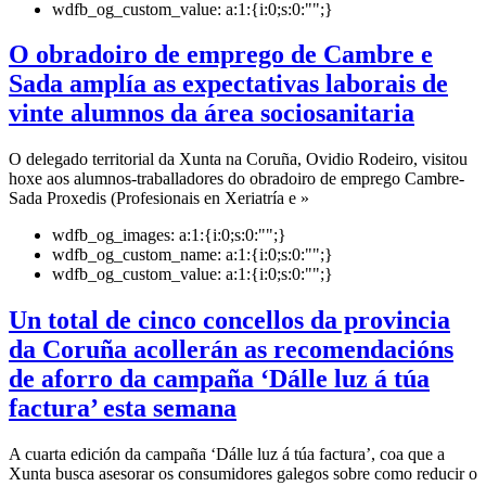
wdfb_og_custom_value:
a:1:{i:0;s:0:"";}
O obradoiro de emprego de Cambre e
Sada amplía as expectativas laborais de
vinte alumnos da área sociosanitaria
O delegado territorial da Xunta na Coruña, Ovidio Rodeiro, visitou
hoxe aos alumnos-traballadores do obradoiro de emprego Cambre-
Sada Proxedis (Profesionais en Xeriatría e »
wdfb_og_images:
a:1:{i:0;s:0:"";}
wdfb_og_custom_name:
a:1:{i:0;s:0:"";}
wdfb_og_custom_value:
a:1:{i:0;s:0:"";}
Un total de cinco concellos da provincia
da Coruña acollerán as recomendacións
de aforro da campaña ‘Dálle luz á túa
factura’ esta semana
A cuarta edición da campaña ‘Dálle luz á túa factura’, coa que a
Xunta busca asesorar os consumidores galegos sobre como reducir o