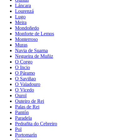
Láncara
Lourenzá
Lugo
Meira
Mondoñedo
Monforte de Lemos
Monterroso
Muras
Navia de Suarna
Negueira de Muñiz
O Corgo
O Incio
O Páramo
O Saviñao
O Valadouro
O Vicedo
Ourol
Outeiro de Rei
Palas de Rei
Pantón
Paradela
Pedrafita do Cebreiro
Pol
Portomarín