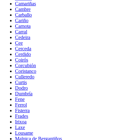
Camariñas
Cambre
Carballo
Cariño
Carnota
Carral
Cedeira
Cee
Cerceda
Cerdido
Coirós
Corcubión
Coristanco
Culleredo
Curtis
Dodro
Dumbría
Fene
Ferrol
Fisterra
Frades
Irixoa
Laxe
Lousame
Malpica de Bergantiños