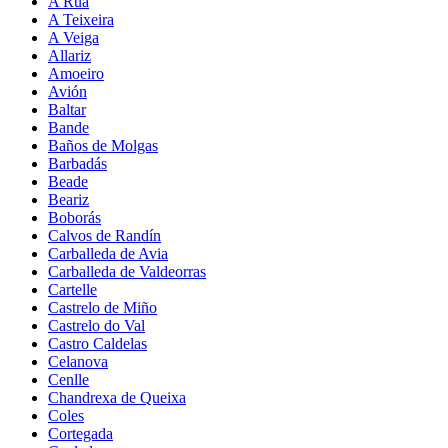
A Rúa
A Teixeira
A Veiga
Allariz
Amoeiro
Avión
Baltar
Bande
Baños de Molgas
Barbadás
Beade
Beariz
Boborás
Calvos de Randín
Carballeda de Avia
Carballeda de Valdeorras
Cartelle
Castrelo de Miño
Castrelo do Val
Castro Caldelas
Celanova
Cenlle
Chandrexa de Queixa
Coles
Cortegada