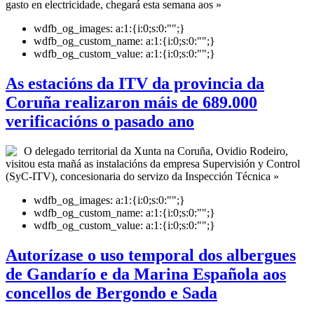
gasto en electricidade, chegará esta semana aos »
wdfb_og_images:
a:1:{i:0;s:0:"";}
wdfb_og_custom_name:
a:1:{i:0;s:0:"";}
wdfb_og_custom_value:
a:1:{i:0;s:0:"";}
As estacións da ITV da provincia da
Coruña realizaron máis de 689.000
verificacións o pasado ano
O delegado territorial da Xunta na Coruña, Ovidio Rodeiro,
visitou esta mañá as instalacións da empresa Supervisión y Control
(SyC-ITV), concesionaria do servizo da Inspección Técnica »
wdfb_og_images:
a:1:{i:0;s:0:"";}
wdfb_og_custom_name:
a:1:{i:0;s:0:"";}
wdfb_og_custom_value:
a:1:{i:0;s:0:"";}
Autorízase o uso temporal dos albergues
de Gandarío e da Marina Española aos
concellos de Bergondo e Sada