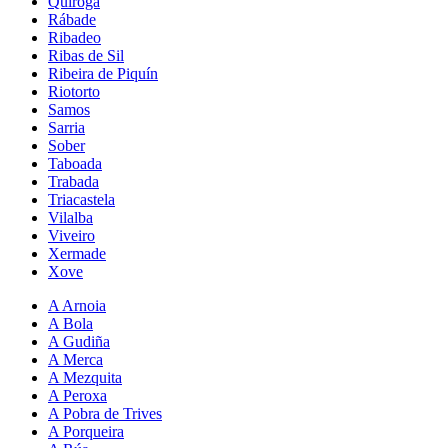
Quiroga
Rábade
Ribadeo
Ribas de Sil
Ribeira de Piquín
Riotorto
Samos
Sarria
Sober
Taboada
Trabada
Triacastela
Vilalba
Viveiro
Xermade
Xove
A Arnoia
A Bola
A Gudiña
A Merca
A Mezquita
A Peroxa
A Pobra de Trives
A Porqueira