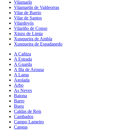
Vilamarín
Vilamartín de Valdeorras
Vilar de Barrio
Vilar de Santos
Vilardevós
Vilariño de Conso
Xinzo de Limia
Xunqueira de Ambía
Xunqueira de Espadanedo
A Cañiza
A Estrada
A Guarda
A Illa de Arousa
A Lama
Agolada
Arbo
As Neves
Baiona
Barro
Bueu
Caldas de Reis
Cambados
Campo Lameiro
Cangas