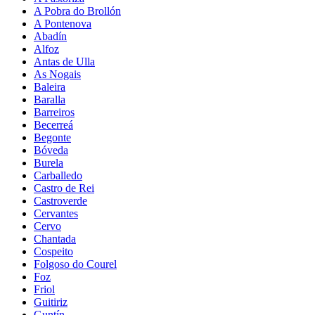
A Pobra do Brollón
A Pontenova
Abadín
Alfoz
Antas de Ulla
As Nogais
Baleira
Baralla
Barreiros
Becerreá
Begonte
Bóveda
Burela
Carballedo
Castro de Rei
Castroverde
Cervantes
Cervo
Chantada
Cospeito
Folgoso do Courel
Foz
Friol
Guitiriz
Guntín