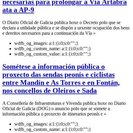
necesarias para prolongar a Vía Ártabra
ata a AP-9
O Diario Oficial de Galicia publica hoxe o Decreto polo que se
declara a utilidade pública e se dispón a urxente ocupación dos bens
e dereitos necesarios para a continuación da Vía »
wdfb_og_images:
a:1:{i:0;s:0:"";}
wdfb_og_custom_name:
a:1:{i:0;s:0:"";}
wdfb_og_custom_value:
a:1:{i:0;s:0:"";}
Sométese a información pública o
proxecto das sendas peonís e ciclistas
entre Mandín e As Torres e en Fontán,
nos concellos de Oleiros e Sada
A Consellería de Infraestruturas e Vivenda publica hoxe no Diario
Oficial de Galicia (DOG) o anuncio polo que se somete a
información pública o proxecto de itinerarios peonís e »
wdfb_og_images:
a:1:{i:0;s:0:"";}
wdfb_og_custom_name:
a:1:{i:0;s:0:"";}