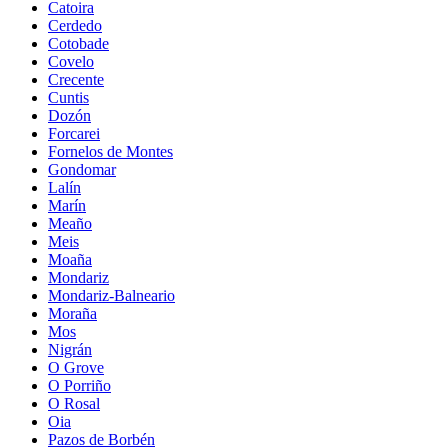
Catoira
Cerdedo
Cotobade
Covelo
Crecente
Cuntis
Dozón
Forcarei
Fornelos de Montes
Gondomar
Lalín
Marín
Meaño
Meis
Moaña
Mondariz
Mondariz-Balneario
Moraña
Mos
Nigrán
O Grove
O Porriño
O Rosal
Oia
Pazos de Borbén