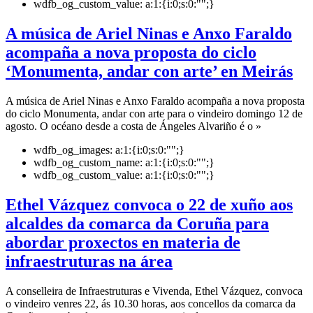
wdfb_og_custom_value:
a:1:{i:0;s:0:"";}
A música de Ariel Ninas e Anxo Faraldo
acompaña a nova proposta do ciclo
‘Monumenta, andar con arte’ en Meirás
A música de Ariel Ninas e Anxo Faraldo acompaña a nova proposta
do ciclo Monumenta, andar con arte para o vindeiro domingo 12 de
agosto. O océano desde a costa de Ángeles Alvariño é o »
wdfb_og_images:
a:1:{i:0;s:0:"";}
wdfb_og_custom_name:
a:1:{i:0;s:0:"";}
wdfb_og_custom_value:
a:1:{i:0;s:0:"";}
Ethel Vázquez convoca o 22 de xuño aos
alcaldes da comarca da Coruña para
abordar proxectos en materia de
infraestruturas na área
A conselleira de Infraestruturas e Vivenda, Ethel Vázquez, convoca
o vindeiro venres 22, ás 10.30 horas, aos concellos da comarca da