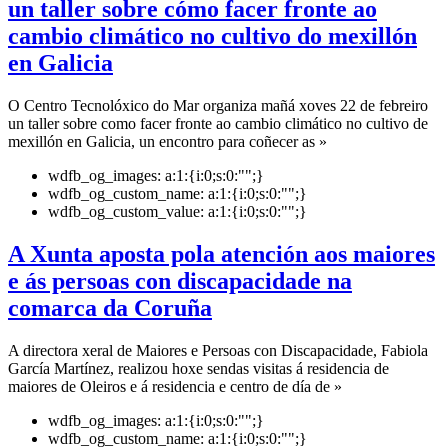
un taller sobre cómo facer fronte ao
cambio climático no cultivo do mexillón
en Galicia
O Centro Tecnolóxico do Mar organiza mañá xoves 22 de febreiro
un taller sobre como facer fronte ao cambio climático no cultivo de
mexillón en Galicia, un encontro para coñecer as »
wdfb_og_images:
a:1:{i:0;s:0:"";}
wdfb_og_custom_name:
a:1:{i:0;s:0:"";}
wdfb_og_custom_value:
a:1:{i:0;s:0:"";}
A Xunta aposta pola atención aos maiores
e ás persoas con discapacidade na
comarca da Coruña
A directora xeral de Maiores e Persoas con Discapacidade, Fabiola
García Martínez, realizou hoxe sendas visitas á residencia de
maiores de Oleiros e á residencia e centro de día de »
wdfb_og_images:
a:1:{i:0;s:0:"";}
wdfb_og_custom_name:
a:1:{i:0;s:0:"";}