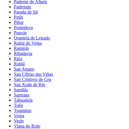
Paderne de Allariz
Padrenda
Parada de Sil
Petín
Piñor
Pontedeva
Punxín
Quintela de Leirado
Rairiz de Veiga
Ramirás
Ribadavia
Riós
Rubiá
San Amaro
San Cibrao das Viñas
San Cristovo de Cea
San Xoán de Río
Sandiás
Sarreaus
Taboadela
Toén
Trasmiras
Verea
Verín
Viana do Bolo