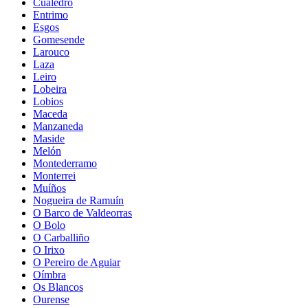
Cualedro
Entrimo
Esgos
Gomesende
Larouco
Laza
Leiro
Lobeira
Lobios
Maceda
Manzaneda
Maside
Melón
Montederramo
Monterrei
Muíños
Nogueira de Ramuín
O Barco de Valdeorras
O Bolo
O Carballiño
O Irixo
O Pereiro de Aguiar
Oímbra
Os Blancos
Ourense