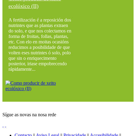
ecolóxico (II)
A fertilización é a reposición dos
nutrintes que as plantas extraen
do solo, e que nos colectamos en
forma de froitas, follas, plantas,
etc. Con elo en moitas ocasións
reducimos a posibilidade de que
volten eses nutrintes ó solo, polo
que sin o enriquecimento
posterior, iriase empobrecendo
rápidamente...
Sígue as novas na nosa rede
Contacto
||
Aviso Legal
||
Privacidade
||
Accesibilidade
||