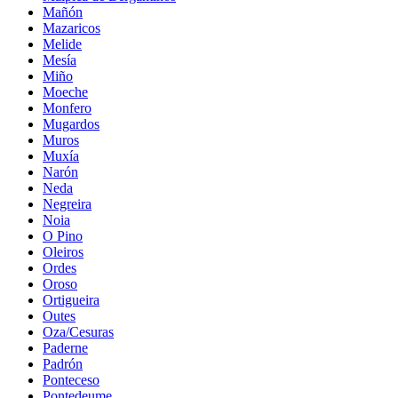
Mañón
Mazaricos
Melide
Mesía
Miño
Moeche
Monfero
Mugardos
Muros
Muxía
Narón
Neda
Negreira
Noia
O Pino
Oleiros
Ordes
Oroso
Ortigueira
Outes
Oza/Cesuras
Paderne
Padrón
Ponteceso
Pontedeume