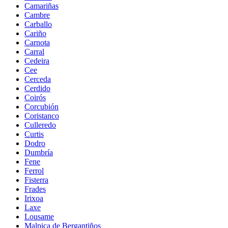
Camariñas
Cambre
Carballo
Cariño
Carnota
Carral
Cedeira
Cee
Cerceda
Cerdido
Coirós
Corcubión
Coristanco
Culleredo
Curtis
Dodro
Dumbría
Fene
Ferrol
Fisterra
Frades
Irixoa
Laxe
Lousame
Malpica de Bergantiños