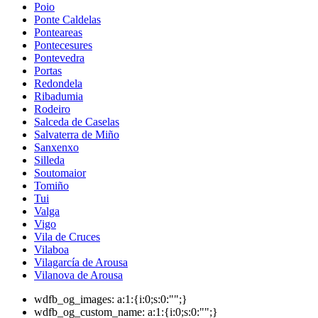
Poio
Ponte Caldelas
Ponteareas
Pontecesures
Pontevedra
Portas
Redondela
Ribadumia
Rodeiro
Salceda de Caselas
Salvaterra de Miño
Sanxenxo
Silleda
Soutomaior
Tomiño
Tui
Valga
Vigo
Vila de Cruces
Vilaboa
Vilagarcía de Arousa
Vilanova de Arousa
wdfb_og_images:
a:1:{i:0;s:0:"";}
wdfb_og_custom_name:
a:1:{i:0;s:0:"";}