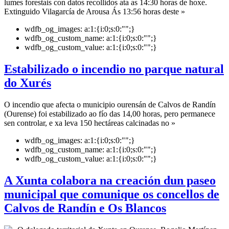
lumes forestais con datos recollidos ata as 14:30 horas de hoxe.
Extinguido Vilagarcía de Arousa Ás 13:56 horas deste »
wdfb_og_images:
a:1:{i:0;s:0:"";}
wdfb_og_custom_name:
a:1:{i:0;s:0:"";}
wdfb_og_custom_value:
a:1:{i:0;s:0:"";}
Estabilizado o incendio no parque natural
do Xurés
O incendio que afecta o municipio ourensán de Calvos de Randín
(Ourense) foi estabilizado ao fío das 14,00 horas, pero permanece
sen controlar, e xa leva 150 hectáreas calcinadas no »
wdfb_og_images:
a:1:{i:0;s:0:"";}
wdfb_og_custom_name:
a:1:{i:0;s:0:"";}
wdfb_og_custom_value:
a:1:{i:0;s:0:"";}
A Xunta colabora na creación dun paseo
municipal que comunique os concellos de
Calvos de Randín e Os Blancos