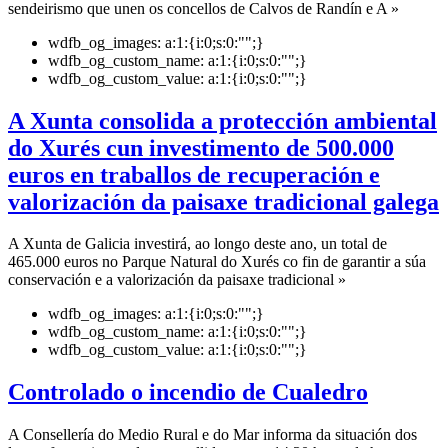
sendeirismo que unen os concellos de Calvos de Randín e A »
wdfb_og_images:
a:1:{i:0;s:0:"";}
wdfb_og_custom_name:
a:1:{i:0;s:0:"";}
wdfb_og_custom_value:
a:1:{i:0;s:0:"";}
A Xunta consolida a protección ambiental
do Xurés cun investimento de 500.000
euros en traballos de recuperación e
valorización da paisaxe tradicional galega
A Xunta de Galicia investirá, ao longo deste ano, un total de
465.000 euros no Parque Natural do Xurés co fin de garantir a súa
conservación e a valorización da paisaxe tradicional »
wdfb_og_images:
a:1:{i:0;s:0:"";}
wdfb_og_custom_name:
a:1:{i:0;s:0:"";}
wdfb_og_custom_value:
a:1:{i:0;s:0:"";}
Controlado o incendio de Cualedro
A Consellería do Medio Rural e do Mar informa da situación dos