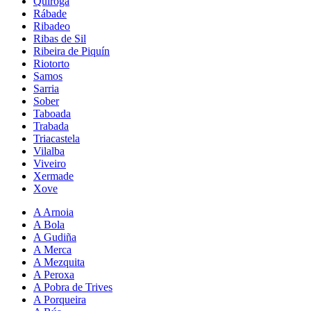
Quiroga
Rábade
Ribadeo
Ribas de Sil
Ribeira de Piquín
Riotorto
Samos
Sarria
Sober
Taboada
Trabada
Triacastela
Vilalba
Viveiro
Xermade
Xove
A Arnoia
A Bola
A Gudiña
A Merca
A Mezquita
A Peroxa
A Pobra de Trives
A Porqueira