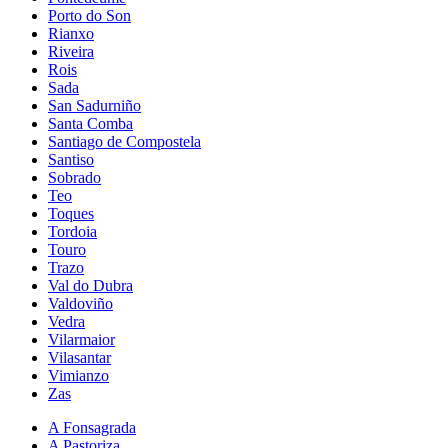
Porto do Son
Rianxo
Riveira
Rois
Sada
San Sadurniño
Santa Comba
Santiago de Compostela
Santiso
Sobrado
Teo
Toques
Tordoia
Touro
Trazo
Val do Dubra
Valdoviño
Vedra
Vilarmaior
Vilasantar
Vimianzo
Zas
A Fonsagrada
A Pastoriza