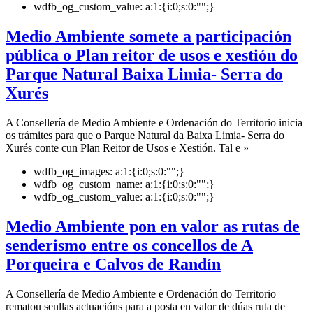
wdfb_og_custom_value:
a:1:{i:0;s:0:"";}
Medio Ambiente somete a participación
pública o Plan reitor de usos e xestión do
Parque Natural Baixa Limia- Serra do
Xurés
A Consellería de Medio Ambiente e Ordenación do Territorio inicia
os trámites para que o Parque Natural da Baixa Limia- Serra do
Xurés conte cun Plan Reitor de Usos e Xestión. Tal e »
wdfb_og_images:
a:1:{i:0;s:0:"";}
wdfb_og_custom_name:
a:1:{i:0;s:0:"";}
wdfb_og_custom_value:
a:1:{i:0;s:0:"";}
Medio Ambiente pon en valor as rutas de
senderismo entre os concellos de A
Porqueira e Calvos de Randín
A Consellería de Medio Ambiente e Ordenación do Territorio
rematou senllas actuacións para a posta en valor de dúas ruta de