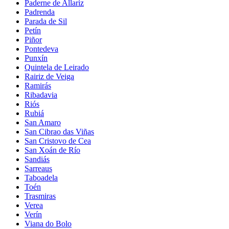
Paderne de Allariz
Padrenda
Parada de Sil
Petín
Piñor
Pontedeva
Punxín
Quintela de Leirado
Rairiz de Veiga
Ramirás
Ribadavia
Riós
Rubiá
San Amaro
San Cibrao das Viñas
San Cristovo de Cea
San Xoán de Río
Sandiás
Sarreaus
Taboadela
Toén
Trasmiras
Verea
Verín
Viana do Bolo