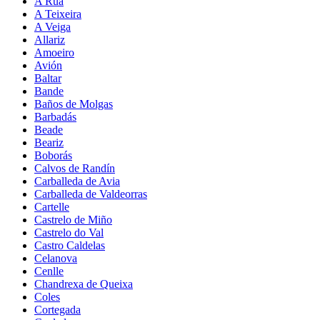
A Rúa
A Teixeira
A Veiga
Allariz
Amoeiro
Avión
Baltar
Bande
Baños de Molgas
Barbadás
Beade
Beariz
Boborás
Calvos de Randín
Carballeda de Avia
Carballeda de Valdeorras
Cartelle
Castrelo de Miño
Castrelo do Val
Castro Caldelas
Celanova
Cenlle
Chandrexa de Queixa
Coles
Cortegada