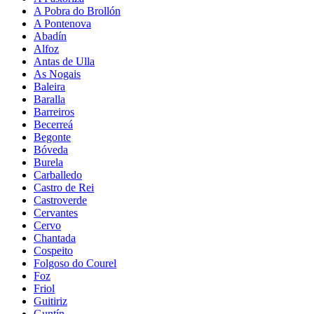
A Pobra do Brollón
A Pontenova
Abadín
Alfoz
Antas de Ulla
As Nogais
Baleira
Baralla
Barreiros
Becerreá
Begonte
Bóveda
Burela
Carballedo
Castro de Rei
Castroverde
Cervantes
Cervo
Chantada
Cospeito
Folgoso do Courel
Foz
Friol
Guitiriz
Guntín