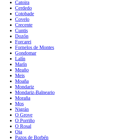
Catoira
Cerdedo
Cotobade
Covelo
Crecente
Cuntis
Dozón
Forcarei
Fornelos de Montes
Gondomar
Lalín
Marín
Meaño
Meis
Moaña
Mondariz
Mondariz-Balneario
Moraña
Mos
Nigrán
O Grove
O Porriño
O Rosal
Oia
Pazos de Borbén