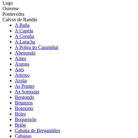
Lugo
Ourense
Pontevedra
Calvos de Randín
A Baña
A Capela
A Coruña
A Laracha
A Pobra do Caramiñal
Abegondo
Ames
Aranga
Ares
Arteixo
Arzúa
As Pontes
As Somozas
Bergondo
Betanzos
Boimorto
Boiro
Boqueixón
Brión
Cabana de Bergantiños
Cabanas