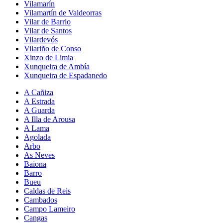
Vilamarín
Vilamartín de Valdeorras
Vilar de Barrio
Vilar de Santos
Vilardevós
Vilariño de Conso
Xinzo de Limia
Xunqueira de Ambía
Xunqueira de Espadanedo
A Cañiza
A Estrada
A Guarda
A Illa de Arousa
A Lama
Agolada
Arbo
As Neves
Baiona
Barro
Bueu
Caldas de Reis
Cambados
Campo Lameiro
Cangas