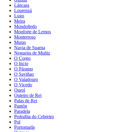
Láncara
Lourenzá
Lugo
Meira
Mondoñedo
Monforte de Lemos
Monterroso
Muras
Navia de Suarna
Negueira de Muñiz
O Corgo
O Incio
O Páramo
O Saviñao
O Valadouro
O Vicedo
Ourol
Outeiro de Rei
Palas de Rei
Pantón
Paradela
Pedrafita do Cebreiro
Pol
Portomarín