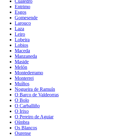
Cualedro
Entrimo
Esgos
Gomesende
Larouco
Laza
Leiro
Lobeira
Lobios
Maceda
Manzaneda
Maside
Melón
Montederramo
Monterrei
Muíños
Nogueira de Ramuín
O Barco de Valdeorras
O Bolo
O Carballiño
O Irixo
O Pereiro de Aguiar
Oímbra
Os Blancos
Ourense