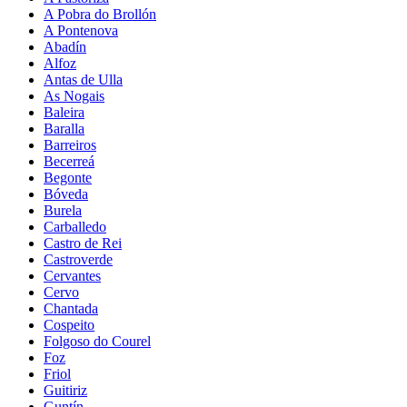
A Pobra do Brollón
A Pontenova
Abadín
Alfoz
Antas de Ulla
As Nogais
Baleira
Baralla
Barreiros
Becerreá
Begonte
Bóveda
Burela
Carballedo
Castro de Rei
Castroverde
Cervantes
Cervo
Chantada
Cospeito
Folgoso do Courel
Foz
Friol
Guitiriz
Guntín