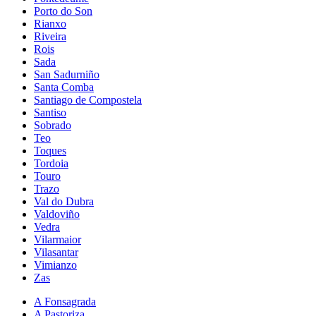
Porto do Son
Rianxo
Riveira
Rois
Sada
San Sadurniño
Santa Comba
Santiago de Compostela
Santiso
Sobrado
Teo
Toques
Tordoia
Touro
Trazo
Val do Dubra
Valdoviño
Vedra
Vilarmaior
Vilasantar
Vimianzo
Zas
A Fonsagrada
A Pastoriza