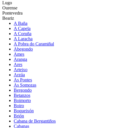
Lugo
Ourense
Pontevedra
Beariz
A Baña
A Capela
A Coruña
A Laracha
A Pobra do Caramiñal
Abegondo
Ames
Aranga
Ares
Arteixo
Arzúa
As Pontes
As Somozas
Bergondo
Betanzos
Boimorto
Boiro
Boqueixón
Brión
Cabana de Bergantiños
Cabanas