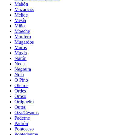
Mañón
Mazaricos
Melide
Mesía
Miño
Moeche
Monfero
Mugardos
Muros
Muxía
Narón
Neda
Negreira
Noia
O Pino
Oleiros
Ordes
Oroso
Ortigueira
Outes
Oza/Cesuras
Paderne
Padrón
Ponteceso
Pontedeume