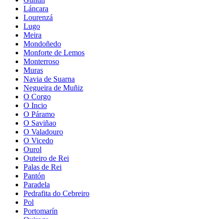
Láncara
Lourenzá
Lugo
Meira
Mondoñedo
Monforte de Lemos
Monterroso
Muras
Navia de Suarna
Negueira de Muñiz
O Corgo
O Incio
O Páramo
O Saviñao
O Valadouro
O Vicedo
Ourol
Outeiro de Rei
Palas de Rei
Pantón
Paradela
Pedrafita do Cebreiro
Pol
Portomarín