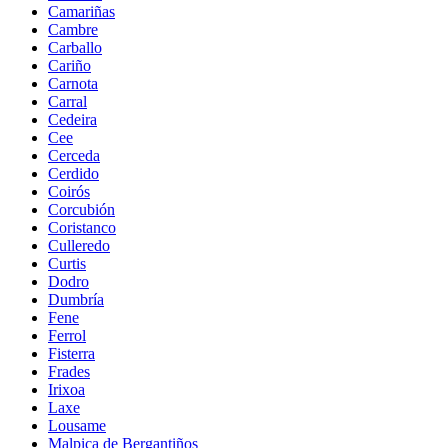
Camariñas
Cambre
Carballo
Cariño
Carnota
Carral
Cedeira
Cee
Cerceda
Cerdido
Coirós
Corcubión
Coristanco
Culleredo
Curtis
Dodro
Dumbría
Fene
Ferrol
Fisterra
Frades
Irixoa
Laxe
Lousame
Malpica de Bergantiños