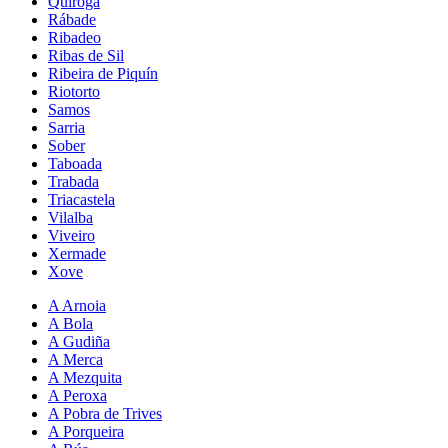
Quiroga
Rábade
Ribadeo
Ribas de Sil
Ribeira de Piquín
Riotorto
Samos
Sarria
Sober
Taboada
Trabada
Triacastela
Vilalba
Viveiro
Xermade
Xove
A Arnoia
A Bola
A Gudiña
A Merca
A Mezquita
A Peroxa
A Pobra de Trives
A Porqueira