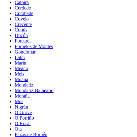
Catoira
Cerdedo
Cotobade
Covelo
Crecente
Cuntis
Dozón
Forcarei
Fornelos de Montes
Gondomar
Lalín
Marín
Meaño
Meis
Moaña
Mondariz
Mondariz-Balneario
Moraña
Mos
Nigrán
O Grove
O Porriño
O Rosal
Oia
Pazos de Borbén