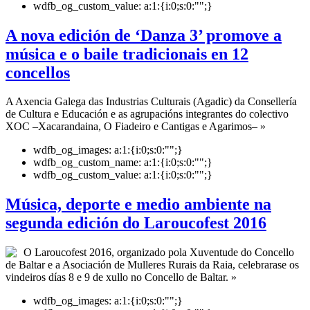
wdfb_og_custom_value:
a:1:{i:0;s:0:"";}
A nova edición de ‘Danza 3’ promove a
música e o baile tradicionais en 12
concellos
A Axencia Galega das Industrias Culturais (Agadic) da Consellería
de Cultura e Educación e as agrupacións integrantes do colectivo
XOC –Xacarandaina, O Fiadeiro e Cantigas e Agarimos– »
wdfb_og_images:
a:1:{i:0;s:0:"";}
wdfb_og_custom_name:
a:1:{i:0;s:0:"";}
wdfb_og_custom_value:
a:1:{i:0;s:0:"";}
Música, deporte e medio ambiente na
segunda edición do Laroucofest 2016
O Laroucofest 2016, organizado pola Xuventude do Concello
de Baltar e a Asociación de Mulleres Rurais da Raia, celebrarase os
vindeiros días 8 e 9 de xullo no Concello de Baltar. »
wdfb_og_images:
a:1:{i:0;s:0:"";}