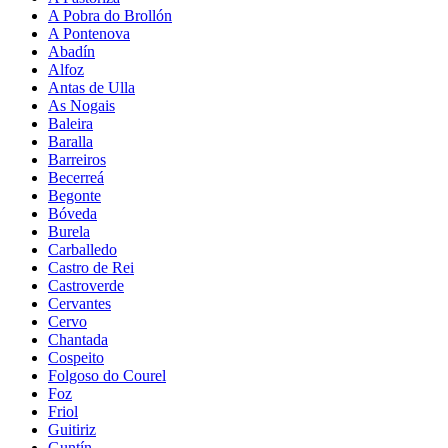
A Pobra do Brollón
A Pontenova
Abadín
Alfoz
Antas de Ulla
As Nogais
Baleira
Baralla
Barreiros
Becerreá
Begonte
Bóveda
Burela
Carballedo
Castro de Rei
Castroverde
Cervantes
Cervo
Chantada
Cospeito
Folgoso do Courel
Foz
Friol
Guitiriz
Guntín