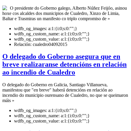
O presidente do Goberno galego, Alberto Núñez Feijóo, asinou
hoxe cos alcaldes dos municipios de Cualedro, Xinzo de Limia,
Baltar e Trasmiras un manifesto co triplo compromiso de »
wdfb_og_images:
a:1:{i:0;s:0:"";}
wdfb_og_custom_name:
a:1:{i:0;s:0:"";}
wdfb_og_custom_value:
a:1:{i:0;s:0:"";}
Relación:
cualedro04092015
O delegado do Goberno asegura que en
breve realizaranse detencións en relación
ao incendio de Cualedro
O delegado do Goberno en Galicia, Santiago Villanueva,
manifestou que "en breve" haberá detencións en relación ao
incendio do municipio ourensano de Cualedro, no que se queimaron
máis »
wdfb_og_images:
a:1:{i:0;s:0:"";}
wdfb_og_custom_name:
a:1:{i:0;s:0:"";}
wdfb_og_custom_value:
a:1:{i:0;s:0:"";}