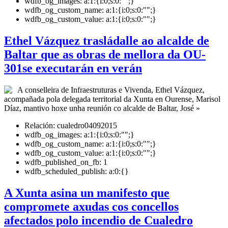
wdfb_og_images:
a:1:{i:0;s:0:"";}
wdfb_og_custom_name:
a:1:{i:0;s:0:"";}
wdfb_og_custom_value:
a:1:{i:0;s:0:"";}
Ethel Vázquez trasládalle ao alcalde de
Baltar que as obras de mellora da OU-
301se executarán en verán
A conselleira de Infraestruturas e Vivenda, Ethel Vázquez,
acompañada pola delegada territorial da Xunta en Ourense, Marisol
Díaz, mantivo hoxe unha reunión co alcalde de Baltar, José »
Relación:
cualedro04092015
wdfb_og_images:
a:1:{i:0;s:0:"";}
wdfb_og_custom_name:
a:1:{i:0;s:0:"";}
wdfb_og_custom_value:
a:1:{i:0;s:0:"";}
wdfb_published_on_fb:
1
wdfb_scheduled_publish:
a:0:{}
A Xunta asina un manifesto que
compromete axudas cos concellos
afectados polo incendio de Cualedro