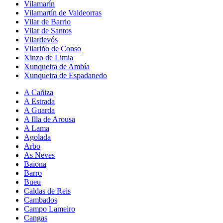
Vilamarín
Vilamartín de Valdeorras
Vilar de Barrio
Vilar de Santos
Vilardevós
Vilariño de Conso
Xinzo de Limia
Xunqueira de Ambía
Xunqueira de Espadanedo
A Cañiza
A Estrada
A Guarda
A Illa de Arousa
A Lama
Agolada
Arbo
As Neves
Baiona
Barro
Bueu
Caldas de Reis
Cambados
Campo Lameiro
Cangas