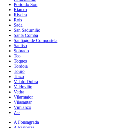
Porto do Son
Rianxo
Riveira
Rois
Sada
San Sadurniño
Santa Comba
Santiago de Compostela
Santiso
Sobrado
Teo
Toques
Tordoia
Touro
Trazo
Val do Dubra
Valdoviño
Vedra
Vilarmaior
Vilasantar
Vimianzo
Zas
A Fonsagrada
A Pastoriza