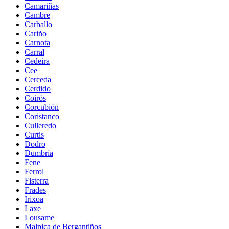
Camariñas
Cambre
Carballo
Cariño
Carnota
Carral
Cedeira
Cee
Cerceda
Cerdido
Coirós
Corcubión
Coristanco
Culleredo
Curtis
Dodro
Dumbría
Fene
Ferrol
Fisterra
Frades
Irixoa
Laxe
Lousame
Malpica de Bergantiños