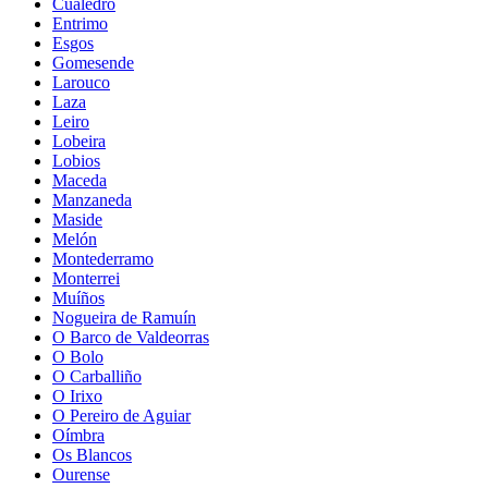
Cualedro
Entrimo
Esgos
Gomesende
Larouco
Laza
Leiro
Lobeira
Lobios
Maceda
Manzaneda
Maside
Melón
Montederramo
Monterrei
Muíños
Nogueira de Ramuín
O Barco de Valdeorras
O Bolo
O Carballiño
O Irixo
O Pereiro de Aguiar
Oímbra
Os Blancos
Ourense