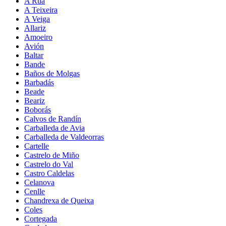
A Rúa
A Teixeira
A Veiga
Allariz
Amoeiro
Avión
Baltar
Bande
Baños de Molgas
Barbadás
Beade
Beariz
Boborás
Calvos de Randín
Carballeda de Avia
Carballeda de Valdeorras
Cartelle
Castrelo de Miño
Castrelo do Val
Castro Caldelas
Celanova
Cenlle
Chandrexa de Queixa
Coles
Cortegada