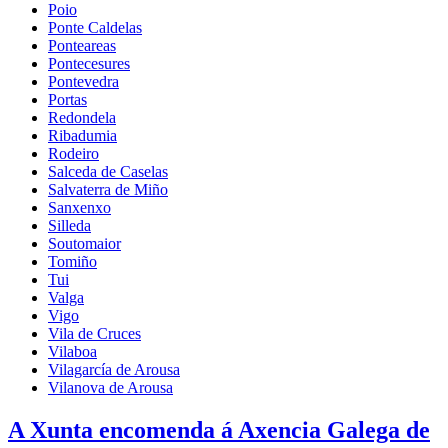
Poio
Ponte Caldelas
Ponteareas
Pontecesures
Pontevedra
Portas
Redondela
Ribadumia
Rodeiro
Salceda de Caselas
Salvaterra de Miño
Sanxenxo
Silleda
Soutomaior
Tomiño
Tui
Valga
Vigo
Vila de Cruces
Vilaboa
Vilagarcía de Arousa
Vilanova de Arousa
A Xunta encomenda á Axencia Galega de