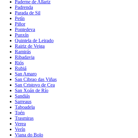
Paderne de Allariz
Padrenda
Parada de Sil
Petín
Piñor
Pontedeva
Punxín
Quintela de Leirado
Rairiz de Veiga
Ramirás
Ribadavia
Riós
Rubiá
San Amaro
San Cibrao das Viñas
San Cristovo de Cea
San Xoán de Río
Sandiás
Sarreaus
Taboadela
Toén
Trasmiras
Verea
Verín
Viana do Bolo