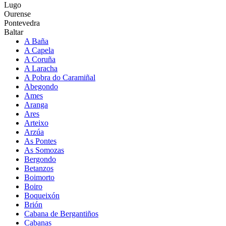
Lugo
Ourense
Pontevedra
Baltar
A Baña
A Capela
A Coruña
A Laracha
A Pobra do Caramiñal
Abegondo
Ames
Aranga
Ares
Arteixo
Arzúa
As Pontes
As Somozas
Bergondo
Betanzos
Boimorto
Boiro
Boqueixón
Brión
Cabana de Bergantiños
Cabanas