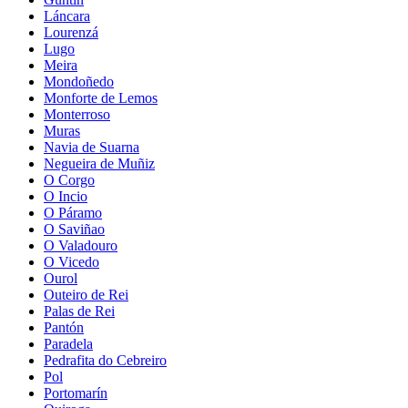
Láncara
Lourenzá
Lugo
Meira
Mondoñedo
Monforte de Lemos
Monterroso
Muras
Navia de Suarna
Negueira de Muñiz
O Corgo
O Incio
O Páramo
O Saviñao
O Valadouro
O Vicedo
Ourol
Outeiro de Rei
Palas de Rei
Pantón
Paradela
Pedrafita do Cebreiro
Pol
Portomarín