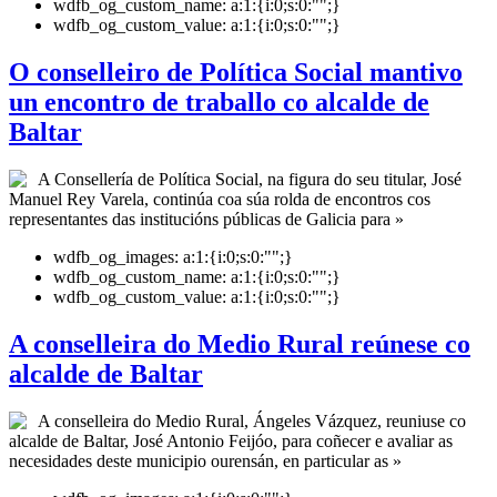
wdfb_og_custom_name:
a:1:{i:0;s:0:"";}
wdfb_og_custom_value:
a:1:{i:0;s:0:"";}
O conselleiro de Política Social mantivo
un encontro de traballo co alcalde de
Baltar
A Consellería de Política Social, na figura do seu titular, José
Manuel Rey Varela, continúa coa súa rolda de encontros cos
representantes das institucións públicas de Galicia para »
wdfb_og_images:
a:1:{i:0;s:0:"";}
wdfb_og_custom_name:
a:1:{i:0;s:0:"";}
wdfb_og_custom_value:
a:1:{i:0;s:0:"";}
A conselleira do Medio Rural reúnese co
alcalde de Baltar
A conselleira do Medio Rural, Ángeles Vázquez, reuniuse co
alcalde de Baltar, José Antonio Feijóo, para coñecer e avaliar as
necesidades deste municipio ourensán, en particular as »