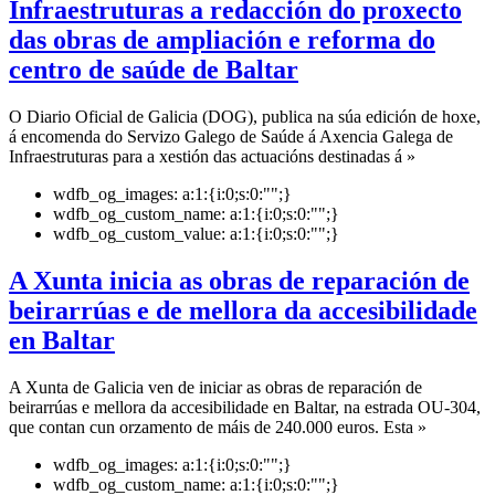
Infraestruturas a redacción do proxecto
das obras de ampliación e reforma do
centro de saúde de Baltar
O Diario Oficial de Galicia (DOG), publica na súa edición de hoxe,
á encomenda do Servizo Galego de Saúde á Axencia Galega de
Infraestruturas para a xestión das actuacións destinadas á »
wdfb_og_images:
a:1:{i:0;s:0:"";}
wdfb_og_custom_name:
a:1:{i:0;s:0:"";}
wdfb_og_custom_value:
a:1:{i:0;s:0:"";}
A Xunta inicia as obras de reparación de
beirarrúas e de mellora da accesibilidade
en Baltar
A Xunta de Galicia ven de iniciar as obras de reparación de
beirarrúas e mellora da accesibilidade en Baltar, na estrada OU-304,
que contan cun orzamento de máis de 240.000 euros. Esta »
wdfb_og_images:
a:1:{i:0;s:0:"";}
wdfb_og_custom_name:
a:1:{i:0;s:0:"";}