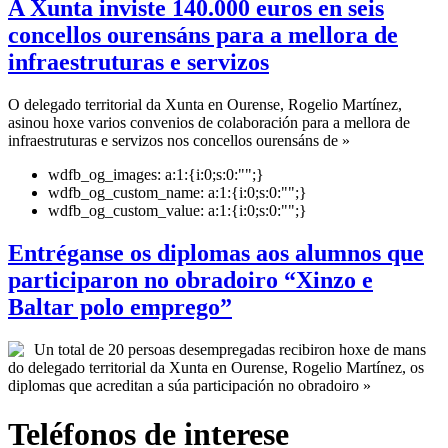
A Xunta inviste 140.000 euros en seis
concellos ourensáns para a mellora de
infraestruturas e servizos
O delegado territorial da Xunta en Ourense, Rogelio Martínez,
asinou hoxe varios convenios de colaboración para a mellora de
infraestruturas e servizos nos concellos ourensáns de »
wdfb_og_images:
a:1:{i:0;s:0:"";}
wdfb_og_custom_name:
a:1:{i:0;s:0:"";}
wdfb_og_custom_value:
a:1:{i:0;s:0:"";}
Entréganse os diplomas aos alumnos que
participaron no obradoiro “Xinzo e
Baltar polo emprego”
Un total de 20 persoas desempregadas recibiron hoxe de mans
do delegado territorial da Xunta en Ourense, Rogelio Martínez, os
diplomas que acreditan a súa participación no obradoiro »
Teléfonos de interese