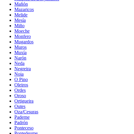
Mañón
Mazaricos
Melide
Mesía
Miño
Moeche
Monfero
Mugardos
Muros
Muxía
Narón
Neda
Negreira
Noia
O Pino
Oleiros
Ordes
Oroso
Ortigueira
Outes
Oza/Cesuras
Paderne
Padrón
Ponteceso
Pontedeume