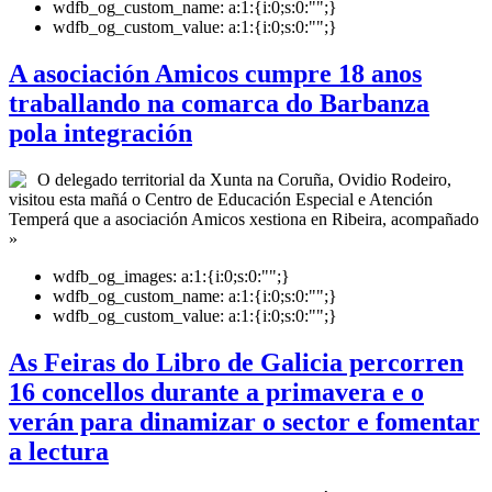
wdfb_og_custom_name:
a:1:{i:0;s:0:"";}
wdfb_og_custom_value:
a:1:{i:0;s:0:"";}
A asociación Amicos cumpre 18 anos
traballando na comarca do Barbanza
pola integración
O delegado territorial da Xunta na Coruña, Ovidio Rodeiro,
visitou esta mañá o Centro de Educación Especial e Atención
Temperá que a asociación Amicos xestiona en Ribeira, acompañado
»
wdfb_og_images:
a:1:{i:0;s:0:"";}
wdfb_og_custom_name:
a:1:{i:0;s:0:"";}
wdfb_og_custom_value:
a:1:{i:0;s:0:"";}
As Feiras do Libro de Galicia percorren
16 concellos durante a primavera e o
verán para dinamizar o sector e fomentar
a lectura