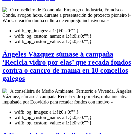
O conselleiro de Economía, Emprego e Industria, Francisco
Conde, avogou hoxe, durante a presentación do proxecto pioneiro i-
Work: creación dunha cultura de emprego inclusivo na »
wdfb_og_images:
a:1:{i:0;s:0:"";}
wdfb_og_custom_name:
a:1:{i:0;s:0:"";}
wdfb_og_custom_value:
a:1:{i:0;s:0:"";}
Ángeles Vázquez súmase á campaña
‘Recicla vidro por elas’ que recada fondos
contra o cancro de mama en 10 concellos
galegos
A conselleira de Medio Ambiente, Territorio e Vivenda, Ángeles
Vázquez, súmase á campaña Recicla vidro por elas, unha iniciativa
impulsada por Ecovidrio para recadar fondos con motivo »
wdfb_og_images:
a:1:{i:0;s:0:"";}
wdfb_og_custom_name:
a:1:{i:0;s:0:"";}
wdfb_og_custom_value:
a:1:{i:0;s:0:"";}