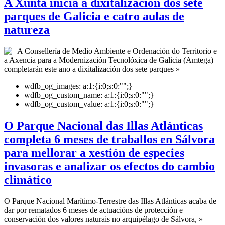
A Xunta inicia a dixitalización dos sete
parques de Galicia e catro aulas de
natureza
A Consellería de Medio Ambiente e Ordenación do Territorio e
a Axencia para a Modernización Tecnolóxica de Galicia (Amtega)
completarán este ano a dixitalización dos sete parques »
wdfb_og_images:
a:1:{i:0;s:0:"";}
wdfb_og_custom_name:
a:1:{i:0;s:0:"";}
wdfb_og_custom_value:
a:1:{i:0;s:0:"";}
O Parque Nacional das Illas Atlánticas
completa 6 meses de traballos en Sálvora
para mellorar a xestión de especies
invasoras e analizar os efectos do cambio
climático
O Parque Nacional Marítimo-Terrestre das Illas Atlánticas acaba de
dar por rematados 6 meses de actuacións de protección e
conservación dos valores naturais no arquipélago de Sálvora, »