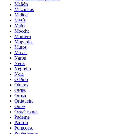
Mañón
Mazaricos
Melide
Mesía
Miño
Moeche
Monfero
Mugardos
Muros
Muxía
Narón
Neda
Negreira
Noia
O Pino
Oleiros
Ordes
Oroso
Ortigueira
Outes
Oza/Cesuras
Paderne
Padrón
Ponteceso
Pontedeume