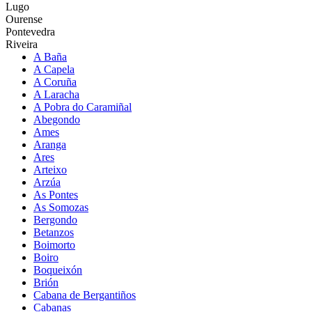
Lugo
Ourense
Pontevedra
Riveira
A Baña
A Capela
A Coruña
A Laracha
A Pobra do Caramiñal
Abegondo
Ames
Aranga
Ares
Arteixo
Arzúa
As Pontes
As Somozas
Bergondo
Betanzos
Boimorto
Boiro
Boqueixón
Brión
Cabana de Bergantiños
Cabanas