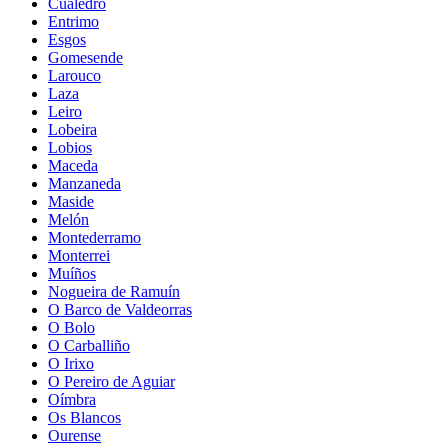
Cualedro
Entrimo
Esgos
Gomesende
Larouco
Laza
Leiro
Lobeira
Lobios
Maceda
Manzaneda
Maside
Melón
Montederramo
Monterrei
Muíños
Nogueira de Ramuín
O Barco de Valdeorras
O Bolo
O Carballiño
O Irixo
O Pereiro de Aguiar
Oímbra
Os Blancos
Ourense