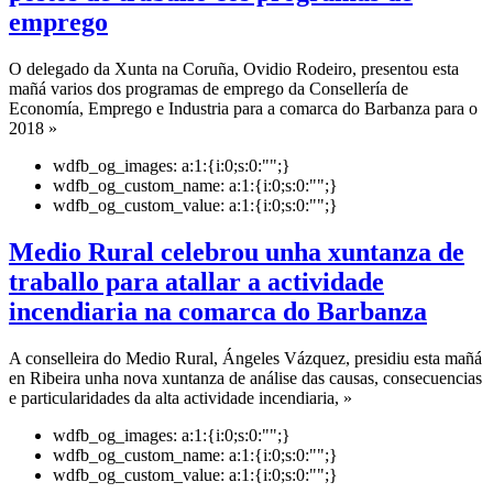
emprego
O delegado da Xunta na Coruña, Ovidio Rodeiro, presentou esta
mañá varios dos programas de emprego da Consellería de
Economía, Emprego e Industria para a comarca do Barbanza para o
2018 »
wdfb_og_images:
a:1:{i:0;s:0:"";}
wdfb_og_custom_name:
a:1:{i:0;s:0:"";}
wdfb_og_custom_value:
a:1:{i:0;s:0:"";}
Medio Rural celebrou unha xuntanza de
traballo para atallar a actividade
incendiaria na comarca do Barbanza
A conselleira do Medio Rural, Ángeles Vázquez, presidiu esta mañá
en Ribeira unha nova xuntanza de análise das causas, consecuencias
e particularidades da alta actividade incendiaria, »
wdfb_og_images:
a:1:{i:0;s:0:"";}
wdfb_og_custom_name:
a:1:{i:0;s:0:"";}
wdfb_og_custom_value:
a:1:{i:0;s:0:"";}