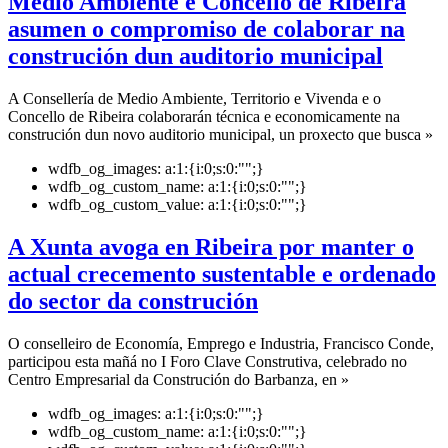
Medio Ambiente e Concello de Ribeira
asumen o compromiso de colaborar na
construción dun auditorio municipal
A Consellería de Medio Ambiente, Territorio e Vivenda e o
Concello de Ribeira colaborarán técnica e economicamente na
construción dun novo auditorio municipal, un proxecto que busca »
wdfb_og_images:
a:1:{i:0;s:0:"";}
wdfb_og_custom_name:
a:1:{i:0;s:0:"";}
wdfb_og_custom_value:
a:1:{i:0;s:0:"";}
A Xunta avoga en Ribeira por manter o
actual crecemento sustentable e ordenado
do sector da construción
O conselleiro de Economía, Emprego e Industria, Francisco Conde,
participou esta mañá no I Foro Clave Construtiva, celebrado no
Centro Empresarial da Construción do Barbanza, en »
wdfb_og_images:
a:1:{i:0;s:0:"";}
wdfb_og_custom_name:
a:1:{i:0;s:0:"";}