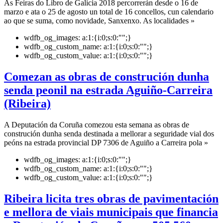
As Feiras do Libro de Galicia 2018 percorrerán desde o 16 de
marzo e ata o 25 de agosto un total de 16 concellos, cun calendario
ao que se suma, como novidade, Sanxenxo. As localidades »
wdfb_og_images:
a:1:{i:0;s:0:"";}
wdfb_og_custom_name:
a:1:{i:0;s:0:"";}
wdfb_og_custom_value:
a:1:{i:0;s:0:"";}
Comezan as obras de construción dunha
senda peonil na estrada Aguiño-Carreira
(Ribeira)
A Deputación da Coruña comezou esta semana as obras de
construción dunha senda destinada a mellorar a seguridade vial dos
peóns na estrada provincial DP 7306 de Aguiño a Carreira pola »
wdfb_og_images:
a:1:{i:0;s:0:"";}
wdfb_og_custom_name:
a:1:{i:0;s:0:"";}
wdfb_og_custom_value:
a:1:{i:0;s:0:"";}
Ribeira licita tres obras de pavimentación
e mellora de viais municipais que financia