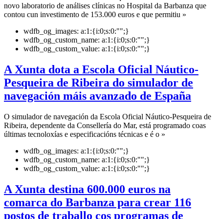
novo laboratorio de análises clínicas no Hospital da Barbanza que
contou cun investimento de 153.000 euros e que permitiu »
wdfb_og_images:
a:1:{i:0;s:0:"";}
wdfb_og_custom_name:
a:1:{i:0;s:0:"";}
wdfb_og_custom_value:
a:1:{i:0;s:0:"";}
A Xunta dota a Escola Oficial Náutico-
Pesqueira de Ribeira do simulador de
navegación máis avanzado de España
O simulador de navegación da Escola Oficial Náutico-Pesqueira de
Ribeira, dependente da Consellería do Mar, está programado coas
últimas tecnoloxías e especificacións técnicas e é o »
wdfb_og_images:
a:1:{i:0;s:0:"";}
wdfb_og_custom_name:
a:1:{i:0;s:0:"";}
wdfb_og_custom_value:
a:1:{i:0;s:0:"";}
A Xunta destina 600.000 euros na
comarca do Barbanza para crear 116
postos de traballo cos programas de