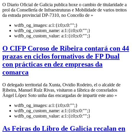
O Diario Oficial de Galicia publica hoxe o cambio de titularidade a
prol da Consellería de Infraestruturas e Mobilidade de varios treitos
da estrada provincial DP-7310, no Concello de »
wdfb_og_images:
a:1:{i:0;s:0:"";}
wdfb_og_custom_name:
a:1:{i:0;s:0:"";}
wdfb_og_custom_value:
a:1:{i:0;s:0:"";}
O CIFP Coroso de Ribeira contará con 44
prazas en ciclos formativos de FP Dual
con prácticas en dez empresas da
comarca
O delegado territorial da Xunta, Ovidio Rodeiro, el o alcalde de
Ribeira, Manuel Ruíz Rivas, visitaron a fábrica de conxelados
Ángel López Soto unha das encargadas de impartir este ano »
wdfb_og_images:
a:1:{i:0;s:0:"";}
wdfb_og_custom_name:
a:1:{i:0;s:0:"";}
wdfb_og_custom_value:
a:1:{i:0;s:0:"";}
As Feiras do Libro de Galicia recalan en