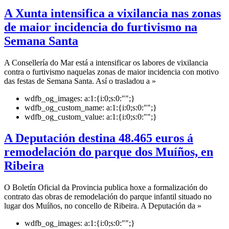
A Xunta intensifica a vixilancia nas zonas
de maior incidencia do furtivismo na
Semana Santa
A Consellería do Mar está a intensificar os labores de vixilancia
contra o furtivismo naquelas zonas de maior incidencia con motivo
das festas de Semana Santa. Así o trasladou a »
wdfb_og_images:
a:1:{i:0;s:0:"";}
wdfb_og_custom_name:
a:1:{i:0;s:0:"";}
wdfb_og_custom_value:
a:1:{i:0;s:0:"";}
A Deputación destina 48.465 euros á
remodelación do parque dos Muíños, en
Ribeira
O Boletín Oficial da Provincia publica hoxe a formalización do
contrato das obras de remodelación do parque infantil situado no
lugar dos Muíños, no concello de Ribeira. A Deputación da »
wdfb_og_images:
a:1:{i:0;s:0:"";}