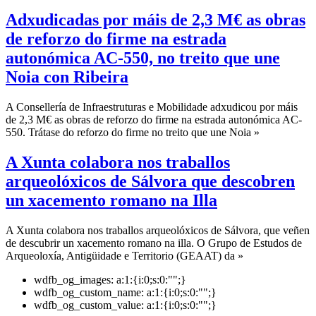
Adxudicadas por máis de 2,3 M€ as obras
de reforzo do firme na estrada
autonómica AC-550, no treito que une
Noia con Ribeira
A Consellería de Infraestruturas e Mobilidade adxudicou por máis
de 2,3 M€ as obras de reforzo do firme na estrada autonómica AC-
550. Trátase do reforzo do firme no treito que une Noia »
A Xunta colabora nos traballos
arqueolóxicos de Sálvora que descobren
un xacemento romano na Illa
A Xunta colabora nos traballos arqueolóxicos de Sálvora, que veñen
de descubrir un xacemento romano na illa. O Grupo de Estudos de
Arqueoloxía, Antigüidade e Territorio (GEAAT) da »
wdfb_og_images:
a:1:{i:0;s:0:"";}
wdfb_og_custom_name:
a:1:{i:0;s:0:"";}
wdfb_og_custom_value:
a:1:{i:0;s:0:"";}