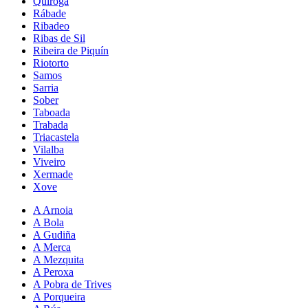
Quiroga
Rábade
Ribadeo
Ribas de Sil
Ribeira de Piquín
Riotorto
Samos
Sarria
Sober
Taboada
Trabada
Triacastela
Vilalba
Viveiro
Xermade
Xove
A Arnoia
A Bola
A Gudiña
A Merca
A Mezquita
A Peroxa
A Pobra de Trives
A Porqueira