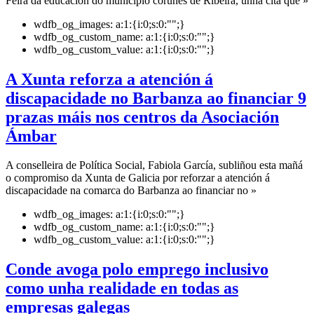
Feira da educación do municipio coruñés de Ribeira, unha cita que »
wdfb_og_images:
a:1:{i:0;s:0:"";}
wdfb_og_custom_name:
a:1:{i:0;s:0:"";}
wdfb_og_custom_value:
a:1:{i:0;s:0:"";}
A Xunta reforza a atención á
discapacidade no Barbanza ao financiar 9
prazas máis nos centros da Asociación
Ámbar
A conselleira de Política Social, Fabiola García, subliñou esta mañá
o compromiso da Xunta de Galicia por reforzar a atención á
discapacidade na comarca do Barbanza ao financiar no »
wdfb_og_images:
a:1:{i:0;s:0:"";}
wdfb_og_custom_name:
a:1:{i:0;s:0:"";}
wdfb_og_custom_value:
a:1:{i:0;s:0:"";}
Conde avoga polo emprego inclusivo
como unha realidade en todas as
empresas galegas