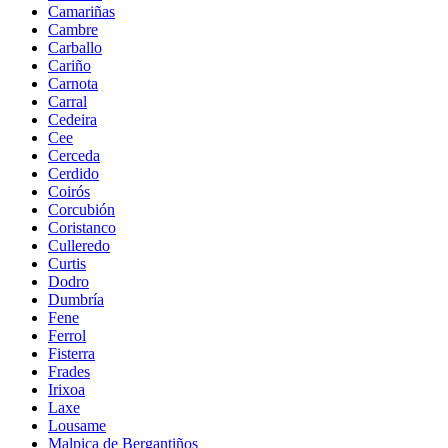
Camariñas
Cambre
Carballo
Cariño
Carnota
Carral
Cedeira
Cee
Cerceda
Cerdido
Coirós
Corcubión
Coristanco
Culleredo
Curtis
Dodro
Dumbría
Fene
Ferrol
Fisterra
Frades
Irixoa
Laxe
Lousame
Malpica de Bergantiños