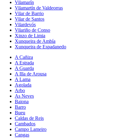
Vilamarín
Vilamartín de Valdeorras
Vilar de Barrio
Vilar de Santos
Vilardevós
Vilariño de Conso
Xinzo de Limia
Xunqueira de Ambía
Xunqueira de Espadanedo
A Cañiza
A Estrada
A Guarda
A Illa de Arousa
A Lama
Agolada
Arbo
As Neves
Baiona
Barro
Bueu
Caldas de Reis
Cambados
Campo Lameiro
Cangas