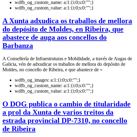
wdfb_og_custom_name:
a:1:{i:0;s:0:"";}
wdfb_og_custom_value:
a:1:{i:0;s:0:"";}
A Xunta adxudica os traballos de mellora
do depósito de Moldes, en Ribeira, que
abastece de auga aos concellos do
Barbanza
A Consellería de Infraestruturas e Mobilidade, a través de Augas de
Galicia, vén de adxudicar os traballos de mellora do depósito de
Moldes, no concello de Ribeira, e que abastece de »
wdfb_og_images:
a:1:{i:0;s:0:"";}
wdfb_og_custom_name:
a:1:{i:0;s:0:"";}
wdfb_og_custom_value:
a:1:{i:0;s:0:"";}
O DOG publica o cambio de titularidade
a prol da Xunta de varios treitos da
estrada provincial DP-7310, no concello
de Ribeira