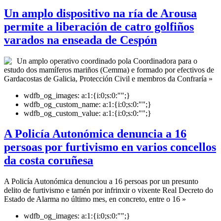
Un amplo dispositivo na ría de Arousa
permite a liberación de catro golfiños
varados na enseada de Cespón
Un amplo operativo coordinado pola Coordinadora para o
estudo dos mamíferos mariños (Cemma) e formado por efectivos de
Gardacostas de Galicia, Protección Civil e membros da Confraría »
wdfb_og_images:
a:1:{i:0;s:0:"";}
wdfb_og_custom_name:
a:1:{i:0;s:0:"";}
wdfb_og_custom_value:
a:1:{i:0;s:0:"";}
A Policía Autonómica denuncia a 16
persoas por furtivismo en varios concellos
da costa coruñesa
A Policía Autonómica denunciou a 16 persoas por un presunto
delito de furtivismo e tamén por infrinxir o vixente Real Decreto do
Estado de Alarma no último mes, en concreto, entre o 16 »
wdfb_og_images:
a:1:{i:0;s:0:"";}