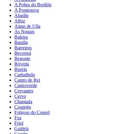
A Pobra do Brollón
A Pontenova
Abadín
Alfoz
Antas de Ulla
As Nogais
Baleira
Baralla
Barreiros
Becerreá
Begonte
Bóveda
Burela
Carballedo
Castro de Rei
Castroverde
Cervantes
Cervo
Chantada
Cospeito
Folgoso do Courel
Foz
Friol
Guitiriz
Guntín