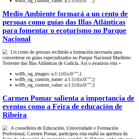
wdfb_og_custom_value:
a:1:{i:0;s:0:"";}
Medio Ambiente formará a un cento de
persoas como guías das Illas Atlánticas
para fomentar o ecoturismo no Parque
Nacional
Un cento de persoas recibirán a formación necesaria para
converterse en guías especializados no Parque Nacional Marítimo
Terrestre das Illas Atlánticas de Galicia. Así o avanzou esta »
wdfb_og_images:
a:1:{i:0;s:0:"";}
wdfb_og_custom_name:
a:1:{i:0;s:0:"";}
wdfb_og_custom_value:
a:1:{i:0;s:0:"";}
Carmen Pomar salienta a importancia de
eventos como a Feira de educación de
Ribeira
A conselleira de Educación, Universidade e Formación
Profesional, Carmen Pomar, participou esta mañá na apertura da