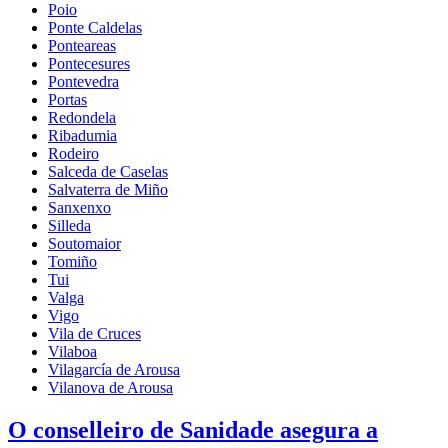
Poio
Ponte Caldelas
Ponteareas
Pontecesures
Pontevedra
Portas
Redondela
Ribadumia
Rodeiro
Salceda de Caselas
Salvaterra de Miño
Sanxenxo
Silleda
Soutomaior
Tomiño
Tui
Valga
Vigo
Vila de Cruces
Vilaboa
Vilagarcía de Arousa
Vilanova de Arousa
O conselleiro de Sanidade asegura a