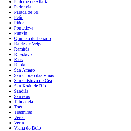
Paderne de Allariz
Padrenda
Parada de Sil
Petín
Piñor
Pontedeva
Punxín
Quintela de Leirado
Rairiz de Veiga
Ramirás
Ribadavia
Riós
Rubiá
San Amaro
San Cibrao das Viñas
San Cristovo de Cea
San Xoán de Río
Sandiás
Sarreaus
Taboadela
Toén
Trasmiras
Verea
Verín
Viana do Bolo