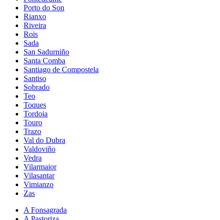
Porto do Son
Rianxo
Riveira
Rois
Sada
San Sadurniño
Santa Comba
Santiago de Compostela
Santiso
Sobrado
Teo
Toques
Tordoia
Touro
Trazo
Val do Dubra
Valdoviño
Vedra
Vilarmaior
Vilasantar
Vimianzo
Zas
A Fonsagrada
A Pastoriza