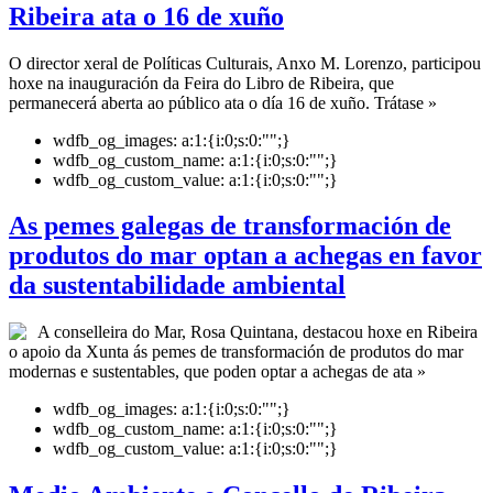
Ribeira ata o 16 de xuño
O director xeral de Políticas Culturais, Anxo M. Lorenzo, participou
hoxe na inauguración da Feira do Libro de Ribeira, que
permanecerá aberta ao público ata o día 16 de xuño. Trátase »
wdfb_og_images:
a:1:{i:0;s:0:"";}
wdfb_og_custom_name:
a:1:{i:0;s:0:"";}
wdfb_og_custom_value:
a:1:{i:0;s:0:"";}
As pemes galegas de transformación de
produtos do mar optan a achegas en favor
da sustentabilidade ambiental
A conselleira do Mar, Rosa Quintana, destacou hoxe en Ribeira
o apoio da Xunta ás pemes de transformación de produtos do mar
modernas e sustentables, que poden optar a achegas de ata »
wdfb_og_images:
a:1:{i:0;s:0:"";}
wdfb_og_custom_name:
a:1:{i:0;s:0:"";}
wdfb_og_custom_value:
a:1:{i:0;s:0:"";}