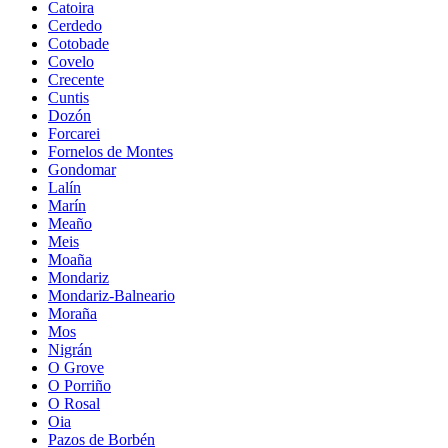
Catoira
Cerdedo
Cotobade
Covelo
Crecente
Cuntis
Dozón
Forcarei
Fornelos de Montes
Gondomar
Lalín
Marín
Meaño
Meis
Moaña
Mondariz
Mondariz-Balneario
Moraña
Mos
Nigrán
O Grove
O Porriño
O Rosal
Oia
Pazos de Borbén