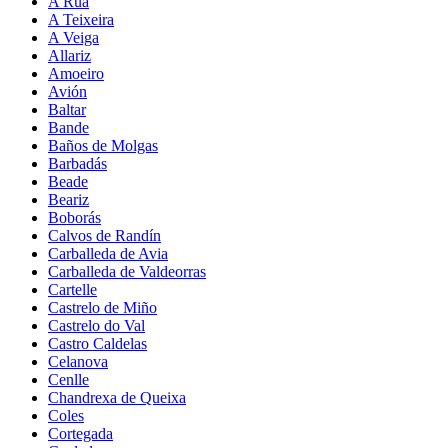
A Rúa
A Teixeira
A Veiga
Allariz
Amoeiro
Avión
Baltar
Bande
Baños de Molgas
Barbadás
Beade
Beariz
Boborás
Calvos de Randín
Carballeda de Avia
Carballeda de Valdeorras
Cartelle
Castrelo de Miño
Castrelo do Val
Castro Caldelas
Celanova
Cenlle
Chandrexa de Queixa
Coles
Cortegada