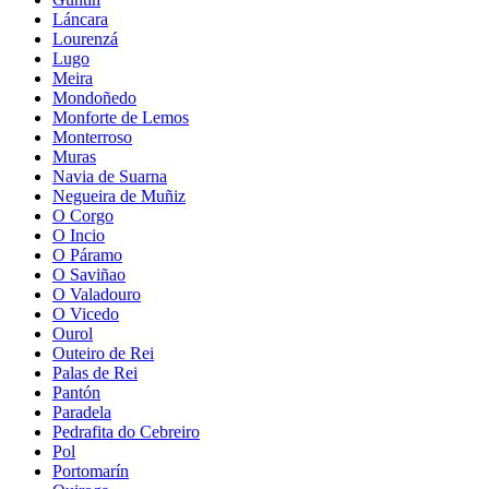
Láncara
Lourenzá
Lugo
Meira
Mondoñedo
Monforte de Lemos
Monterroso
Muras
Navia de Suarna
Negueira de Muñiz
O Corgo
O Incio
O Páramo
O Saviñao
O Valadouro
O Vicedo
Ourol
Outeiro de Rei
Palas de Rei
Pantón
Paradela
Pedrafita do Cebreiro
Pol
Portomarín