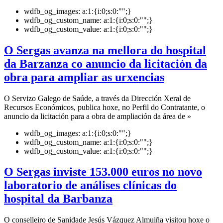
wdfb_og_images:
a:1:{i:0;s:0:"";}
wdfb_og_custom_name:
a:1:{i:0;s:0:"";}
wdfb_og_custom_value:
a:1:{i:0;s:0:"";}
O Sergas avanza na mellora do hospital
da Barzanza co anuncio da licitación da
obra para ampliar as urxencias
O Servizo Galego de Saúde, a través da Dirección Xeral de
Recursos Económicos, publica hoxe, no Perfil do Contratante, o
anuncio da licitación para a obra de ampliación da área de »
wdfb_og_images:
a:1:{i:0;s:0:"";}
wdfb_og_custom_name:
a:1:{i:0;s:0:"";}
wdfb_og_custom_value:
a:1:{i:0;s:0:"";}
O Sergas inviste 153.000 euros no novo
laboratorio de análises clínicas do
hospital da Barbanza
O conselleiro de Sanidade Jesús Vázquez Almuiña visitou hoxe o