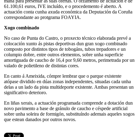
mañá para presentar as súas ofertas. O orzamento de licitación é de
61.100,61 euros, IVE incluído, e o procedemento é aberto. A
actuación conta cunha axuda económica da Deputación da Coruña
correspondante ao protgrama FOAYIA.
Xogo combinado
No caso de Punta do Castro, o proxecto técnico elaborada prevé a
colocación xunto ás pistas deportivas dun gran xogo combinado
composto por distintos tipos de tobogáns, tubos trepadores e un
columpio dobre, entre outros elementos, sobre unha superficie
amortiguada de caucho de 16,4 por 9,60 metros, perimetrada por un
valado de polietileno de distintas cores.
En canto á Ameixida, cómpre lembrar que o parque existente
atópase dividido en dúas zonas independentes, situadas cada unha
delas a un lado da pista multideporte existente. Ambas presentan un
significativo deterioro.
En liñas xerais, a actuación programada comprende a dotación dun
novo pavimento a base de gránulo de caucho e céspede artificial
sobre unha soleira de formigón, substituíndo ademais aqueles xogos
que estean danados por outros novos.