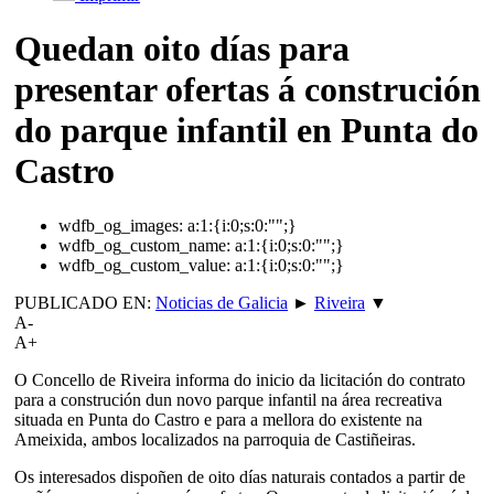
Quedan oito días para
presentar ofertas á construción
do parque infantil en Punta do
Castro
wdfb_og_images:
a:1:{i:0;s:0:"";}
wdfb_og_custom_name:
a:1:{i:0;s:0:"";}
wdfb_og_custom_value:
a:1:{i:0;s:0:"";}
PUBLICADO EN:
Noticias de Galicia
►
Riveira
▼
A-
A+
O Concello de Riveira informa do inicio da licitación do contrato
para a construción dun novo parque infantil na área recreativa
situada en Punta do Castro e para a mellora do existente na
Ameixida, ambos localizados na parroquia de Castiñeiras.
Os interesados dispoñen de oito días naturais contados a partir de