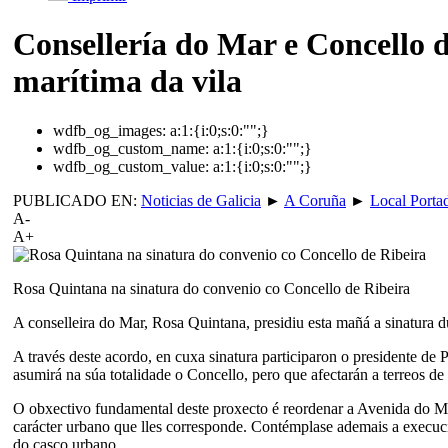
Consellería do Mar e Concello 
marítima da vila
wdfb_og_images:
a:1:{i:0;s:0:"";}
wdfb_og_custom_name:
a:1:{i:0;s:0:"";}
wdfb_og_custom_value:
a:1:{i:0;s:0:"";}
PUBLICADO EN:
Noticias de Galicia
►
A Coruña
►
Local Porta
A-
A+
Rosa Quintana na sinatura do convenio co Concello de Ribeira
A conselleira do Mar, Rosa Quintana, presidiu esta mañá a sinatura 
A través deste acordo, en cuxa sinatura participaron o presidente de 
asumirá na súa totalidade o Concello, pero que afectarán a terreos de 
O obxectivo fundamental deste proxecto é reordenar a Avenida do Male
carácter urbano que lles corresponde. Contémplase ademais a execuc
do casco urbano.