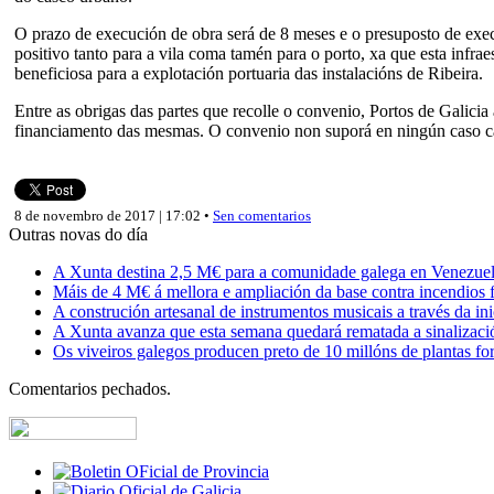
O prazo de execución de obra será de 8 meses e o presuposto de exec
positivo tanto para a vila coma tamén para o porto, xa que esta infra
beneficiosa para a explotación portuaria das instalacións de Ribeira.
Entre as obrigas das partes que recolle o convenio, Portos de Galicia
financiamento das mesmas. O convenio non suporá en ningún caso camb
8 de novembro de 2017 | 17:02 •
Sen comentarios
Outras novas do día
A Xunta destina 2,5 M€ para a comunidade galega en Venezuela,
Máis de 4 M€ á mellora e ampliación da base contra incendios f
A construción artesanal de instrumentos musicais a través da in
A Xunta avanza que esta semana quedará rematada a sinalizaci
Os viveiros galegos producen preto de 10 millóns de plantas fore
Comentarios pechados.