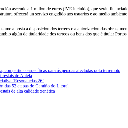
ución ascende a 1 millón de euros (IVE incluído), que serán financiado
estrutura ofrecerá un servizo engadido aos usuarios e ao medio ambiente 
 asume a posta a disposición dos terreos e a autorización das obras, men
io algún de titularidade dos terreos ou bens dos que é titular Portos 
 con partidas específicas para ás persoas afectadas polo terremoto
orestais de Antela
iciativa ‘Resonancias 26’
ón das 52 etapas do Camiño do Litoral
stais de alta calidade xenética