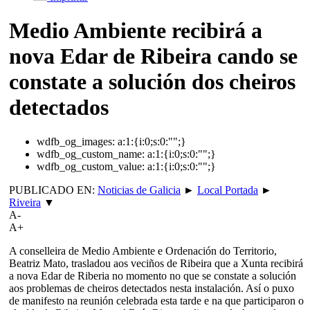
Medio Ambiente recibirá a
nova Edar de Ribeira cando se
constate a solución dos cheiros
detectados
wdfb_og_images:
a:1:{i:0;s:0:"";}
wdfb_og_custom_name:
a:1:{i:0;s:0:"";}
wdfb_og_custom_value:
a:1:{i:0;s:0:"";}
PUBLICADO EN:
Noticias de Galicia
►
Local Portada
►
Riveira
▼
A-
A+
A conselleira de Medio Ambiente e Ordenación do Territorio,
Beatriz Mato, trasladou aos veciños de Ribeira que a Xunta recibirá
a nova Edar de Riberia no momento no que se constate a solución
aos problemas de cheiros detectados nesta instalación. Así o puxo
de manifesto na reunión celebrada esta tarde e na que participaron o