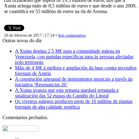
cun orzamento que supera os 19,3 millóns de euros, dos que a
Xunta achega máis de 8,5 millóns de euros e que desde o ano 2009,
se cuantifica en 55 millóns de euros na ría de Arousa.
20 de febreiro de 2017 | 17:24 •
Sen comentarios
Outras novas do día
A Xunta destina 2,5 M€ para a comunidade galega en
Venezuela, con partidas específicas para ás persoas afectadas
polo terremoto
Máis de 4 M€ á mellora e ampliación da base contra incendios
forestais de Antela
A construción artesanal de instrumentos musicais a través da
iniciativa ‘Resonancias 26’
A Xunta avanza que esta semana quedará rematada a
sinalización das 52 etapas do Camiño do Litoral
Os viveiros galegos producen preto de 10 millóns de plantas
forestais de alta calidade xenética
Comentarios pechados.