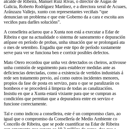
alcalde de Ribeira, Manuel Ruíz Rivas, o director de Augas de
Galicia, Roberto Rodríguez Martínez, e a directora xeral de Acuaes,
Aránzazu Vallejo, xunto con representantes veciñais “que
denuncian un problema e que este Goberno da a cara e escoita aos
veciños para darlles solucións”.
A conselleira aclarou que a Xunta non está a executar a Edar de
Ribeira e que na actualidade o sistema de saneamento e depuración
atópase en período de probas, unha situación que se prolongará ata
o mes de setembro. Engadiu que este tipo de período xustamente
serve para ver se funciona ben e corrixir posibles defectos.
Mato Otero recordou que unha vez detectados os cheiros, activouse
unha comisión de seguimento para establecer medidas ante as
deficiencias detectadas, como a existencia de vertidos industriais á
rede sen tratamento previo, así como outros incidentes menores,
propios da fase de posta en servizo, para o que se paralizarán os
bombeos e se procederá á limpeza de todas as canalizacións.
Insistiu en que a Xunta estará vixiante para que se cumpran as
condicións que permitan que a depuradora entre en servizo e
funcione correctamente.
Tal e como indicou a conselleira, este é un compromiso claro, ao
igual que o compromiso da Consellería de Medio Ambiente co
Concello de Ribeira, que se pode cuantificar na Edar de Ribeira