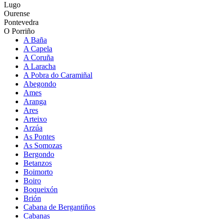
Lugo
Ourense
Pontevedra
O Porriño
A Baña
A Capela
A Coruña
A Laracha
A Pobra do Caramiñal
Abegondo
Ames
Aranga
Ares
Arteixo
Arzúa
As Pontes
As Somozas
Bergondo
Betanzos
Boimorto
Boiro
Boqueixón
Brión
Cabana de Bergantiños
Cabanas