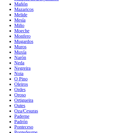
Mañón
Mazaricos
Melide
Mesía
Miño
Moeche
Monfero
Mugardos
Muros
Muxía
Narón
Neda
Negreira
Noia
O Pino
Oleiros
Ordes
Oroso
Ortigueira
Outes
Oza/Cesuras
Paderne
Padrón
Ponteceso
Pontedeume