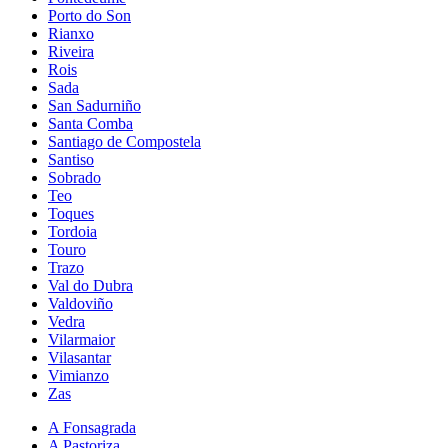
Porto do Son
Rianxo
Riveira
Rois
Sada
San Sadurniño
Santa Comba
Santiago de Compostela
Santiso
Sobrado
Teo
Toques
Tordoia
Touro
Trazo
Val do Dubra
Valdoviño
Vedra
Vilarmaior
Vilasantar
Vimianzo
Zas
A Fonsagrada
A Pastoriza