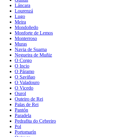
Láncara
Lourenzá
Lugo
Meira
Mondoñedo
Monforte de Lemos
Monterroso
Muras
Navia de Suarna
Negueira de Muñiz
O Corgo
O Incio
O Páramo
O Saviñao
O Valadouro
O Vicedo
Ourol
Outeiro de Rei
Palas de Rei
Pantón
Paradela
Pedrafita do Cebreiro
Pol
Portomarín