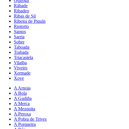
Quiroga
Rábade
Ribadeo
Ribas de Sil
Ribeira de Piquín
Riotorto
Samos
Sarria
Sober
Taboada
Trabada
Triacastela
Vilalba
Viveiro
Xermade
Xove
A Arnoia
A Bola
A Gudiña
A Merca
A Mezquita
A Peroxa
A Pobra de Trives
A Porqueira