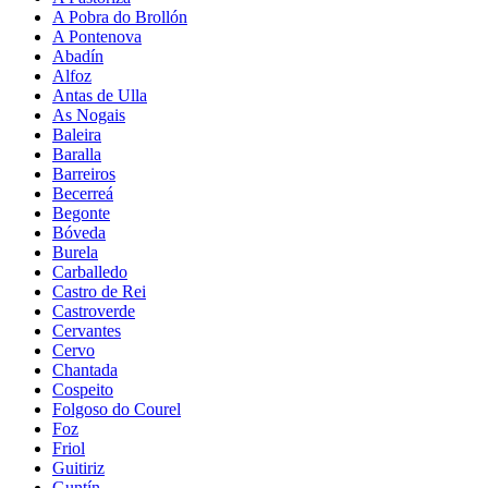
A Pobra do Brollón
A Pontenova
Abadín
Alfoz
Antas de Ulla
As Nogais
Baleira
Baralla
Barreiros
Becerreá
Begonte
Bóveda
Burela
Carballedo
Castro de Rei
Castroverde
Cervantes
Cervo
Chantada
Cospeito
Folgoso do Courel
Foz
Friol
Guitiriz
Guntín