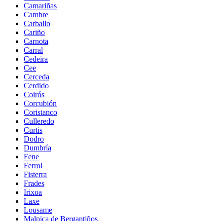
Camariñas
Cambre
Carballo
Cariño
Carnota
Carral
Cedeira
Cee
Cerceda
Cerdido
Coirós
Corcubión
Coristanco
Culleredo
Curtis
Dodro
Dumbría
Fene
Ferrol
Fisterra
Frades
Irixoa
Laxe
Lousame
Malpica de Bergantiños