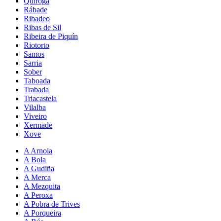
Quiroga
Rábade
Ribadeo
Ribas de Sil
Ribeira de Piquín
Riotorto
Samos
Sarria
Sober
Taboada
Trabada
Triacastela
Vilalba
Viveiro
Xermade
Xove
A Arnoia
A Bola
A Gudiña
A Merca
A Mezquita
A Peroxa
A Pobra de Trives
A Porqueira