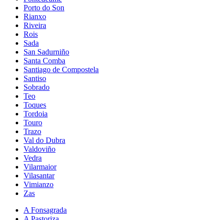
Porto do Son
Rianxo
Riveira
Rois
Sada
San Sadurniño
Santa Comba
Santiago de Compostela
Santiso
Sobrado
Teo
Toques
Tordoia
Touro
Trazo
Val do Dubra
Valdoviño
Vedra
Vilarmaior
Vilasantar
Vimianzo
Zas
A Fonsagrada
A Pastoriza