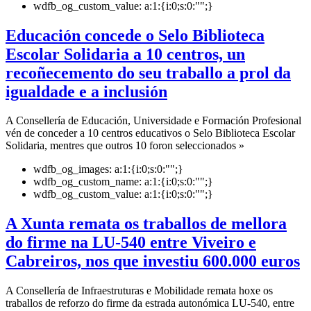
wdfb_og_custom_value:
a:1:{i:0;s:0:"";}
Educación concede o Selo Biblioteca
Escolar Solidaria a 10 centros, un
recoñecemento do seu traballo a prol da
igualdade e a inclusión
A Consellería de Educación, Universidade e Formación Profesional
vén de conceder a 10 centros educativos o Selo Biblioteca Escolar
Solidaria, mentres que outros 10 foron seleccionados »
wdfb_og_images:
a:1:{i:0;s:0:"";}
wdfb_og_custom_name:
a:1:{i:0;s:0:"";}
wdfb_og_custom_value:
a:1:{i:0;s:0:"";}
A Xunta remata os traballos de mellora
do firme na LU-540 entre Viveiro e
Cabreiros, nos que investiu 600.000 euros
A Consellería de Infraestruturas e Mobilidade remata hoxe os
traballos de reforzo do firme da estrada autonómica LU-540, entre