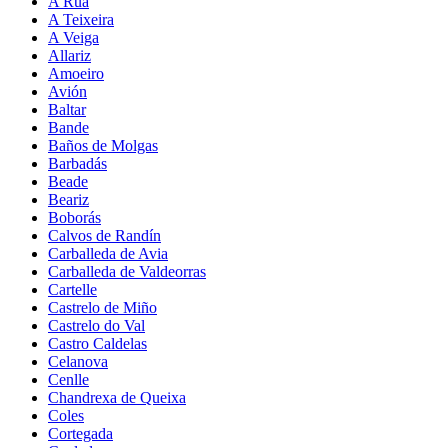
A Rúa
A Teixeira
A Veiga
Allariz
Amoeiro
Avión
Baltar
Bande
Baños de Molgas
Barbadás
Beade
Beariz
Boborás
Calvos de Randín
Carballeda de Avia
Carballeda de Valdeorras
Cartelle
Castrelo de Miño
Castrelo do Val
Castro Caldelas
Celanova
Cenlle
Chandrexa de Queixa
Coles
Cortegada