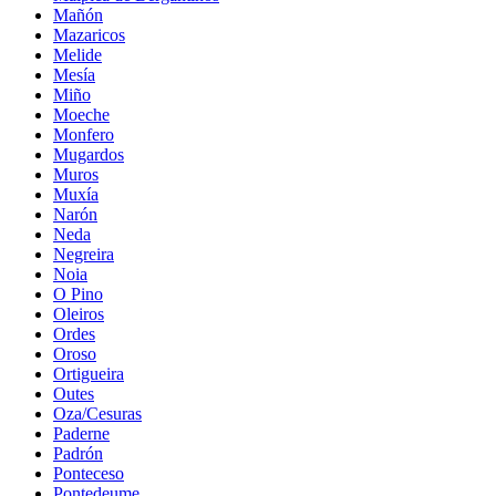
Mañón
Mazaricos
Melide
Mesía
Miño
Moeche
Monfero
Mugardos
Muros
Muxía
Narón
Neda
Negreira
Noia
O Pino
Oleiros
Ordes
Oroso
Ortigueira
Outes
Oza/Cesuras
Paderne
Padrón
Ponteceso
Pontedeume