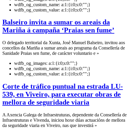
wdfb_og_custom_name:
a:1:{i:0;s:0:"";}
wdfb_og_custom_value:
a:1:{i:0;s:0:"";}
Balseiro invita a sumar os areais da
Mariña á campaña ‘Praias sen fume’
O delegado territorial da Xunta, José Manuel Balseiro, invitou aos
concellos da Mariña a sumar areais ao programa da Consellería de
Sanidade Praias sen fume, de carácter voluntario e »
wdfb_og_images:
a:1:{i:0;s:0:"";}
wdfb_og_custom_name:
a:1:{i:0;s:0:"";}
wdfb_og_custom_value:
a:1:{i:0;s:0:"";}
Corte de tráfico puntual na estrada LU-
539, en Viveiro, para executar obras de
mellora de seguridade viaria
A Axencia Galega de Infraestruturas, dependente da Consellería de
Infraestruturas e Vivenda, iniciou hoxe dúas actuacións de mellora
da seguridade viaria en Viveiro, nas que investirá »