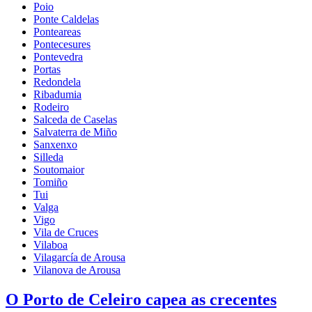
Poio
Ponte Caldelas
Ponteareas
Pontecesures
Pontevedra
Portas
Redondela
Ribadumia
Rodeiro
Salceda de Caselas
Salvaterra de Miño
Sanxenxo
Silleda
Soutomaior
Tomiño
Tui
Valga
Vigo
Vila de Cruces
Vilaboa
Vilagarcía de Arousa
Vilanova de Arousa
O Porto de Celeiro capea as crecentes