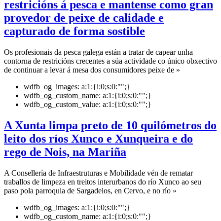
restricións á pesca e mantense como gran
provedor de peixe de calidade e
capturado de forma sostible
Os profesionais da pesca galega están a tratar de capear unha
contorna de restricións crecentes a súa actividade co único obxectivo
de continuar a levar á mesa dos consumidores peixe de »
wdfb_og_images:
a:1:{i:0;s:0:"";}
wdfb_og_custom_name:
a:1:{i:0;s:0:"";}
wdfb_og_custom_value:
a:1:{i:0;s:0:"";}
A Xunta limpa preto de 10 quilómetros do
leito dos ríos Xunco e Xunqueira e do
rego de Nois, na Mariña
A Consellería de Infraestruturas e Mobilidade vén de rematar
traballos de limpeza en treitos interurbanos do río Xunco ao seu
paso pola parroquia de Sargadelos, en Cervo, e no río »
wdfb_og_images:
a:1:{i:0;s:0:"";}
wdfb_og_custom_name:
a:1:{i:0;s:0:"";}