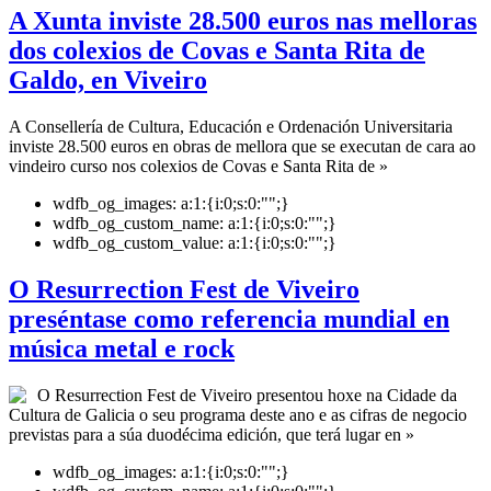
A Xunta inviste 28.500 euros nas melloras
dos colexios de Covas e Santa Rita de
Galdo, en Viveiro
A Consellería de Cultura, Educación e Ordenación Universitaria
inviste 28.500 euros en obras de mellora que se executan de cara ao
vindeiro curso nos colexios de Covas e Santa Rita de »
wdfb_og_images:
a:1:{i:0;s:0:"";}
wdfb_og_custom_name:
a:1:{i:0;s:0:"";}
wdfb_og_custom_value:
a:1:{i:0;s:0:"";}
O Resurrection Fest de Viveiro
preséntase como referencia mundial en
música metal e rock
O Resurrection Fest de Viveiro presentou hoxe na Cidade da
Cultura de Galicia o seu programa deste ano e as cifras de negocio
previstas para a súa duodécima edición, que terá lugar en »
wdfb_og_images:
a:1:{i:0;s:0:"";}