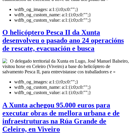
wdfb_og_images:
a:1:{i:0;s:0:"";}
wdfb_og_custom_name:
a:1:{i:0;s:0:"";}
wdfb_og_custom_value:
a:1:{i:0;s:0:"";}
O helicóptero Pesca II da Xunta
desenvolveu o pasado ano 24 operacións
de rescate, evacuación e busca
O delegado territorial da Xunta en Lugo, José Manuel Balseiro,
visitou hoxe en Celeiro (Viveiro) a base do helicóptero de
salvamento Pesca II, para entrevistarase cos traballadores e »
wdfb_og_images:
a:1:{i:0;s:0:"";}
wdfb_og_custom_name:
a:1:{i:0;s:0:"";}
wdfb_og_custom_value:
a:1:{i:0;s:0:"";}
A Xunta achegou 95.000 euros para
executar obras de mellora urbana e de
infraestruturas na Rúa Grande de
Celeiro, en Viveiro