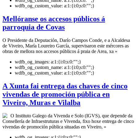
wdfb_og_custom_name:
a:1:{i:0;s:0:"";}
wdfb_og_custom_value:
a:1:{i:0;s:0:"";}
Mellóranse os accesos públicos á
parroquia de Covas
O Presidente da Deputación, Darío Campos Conde, e a Alcaldesa
de Viveiro, María Loureiro García, supervisaron este mércores as
obras de mellora nos accesos públicos á praia de Area, xa »
wdfb_og_images:
a:1:{i:0;s:0:"";}
wdfb_og_custom_name:
a:1:{i:0;s:0:"";}
wdfb_og_custom_value:
a:1:{i:0;s:0:"";}
A Xunta fai entrega das chaves de cinco
vivendas de promoción pública en
Viveiro, Muras e Vilalba
O Instituto Galego da Vivenda e Solo (IGVS), que depende da
Consellería de Infraestruturas e Vivenda, fixo hoxe entrega de cinco
vivendas de promoción pública situadas en Viveiro, »
wdfb_og_images:
a:1:{i:0;s:0:"";}