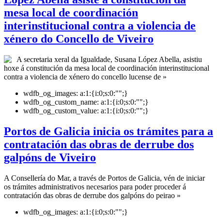
mesa local de coordinación
interinstitucional contra a violencia de
xénero do Concello de Viveiro
A secretaria xeral da Igualdade, Susana López Abella, asistiu
hoxe á constitución da mesa local de coordinación interinstitucional
contra a violencia de xénero do concello lucense de »
wdfb_og_images:
a:1:{i:0;s:0:"";}
wdfb_og_custom_name:
a:1:{i:0;s:0:"";}
wdfb_og_custom_value:
a:1:{i:0;s:0:"";}
Portos de Galicia inicia os trámites para a
contratación das obras de derrube dos
galpóns de Viveiro
A Consellería do Mar, a través de Portos de Galicia, vén de iniciar
os trámites administrativos necesarios para poder proceder á
contratación das obras de derrube dos galpóns do peirao »
wdfb_og_images:
a:1:{i:0;s:0:"";}