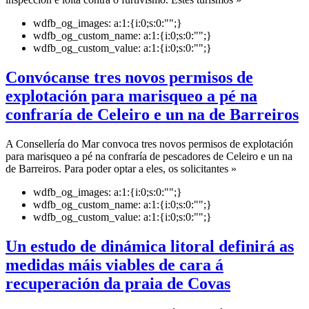
wdfb_og_images:
a:1:{i:0;s:0:"";}
wdfb_og_custom_name:
a:1:{i:0;s:0:"";}
wdfb_og_custom_value:
a:1:{i:0;s:0:"";}
Convócanse tres novos permisos de
explotación para marisqueo a pé na
confraría de Celeiro e un na de Barreiros
A Consellería do Mar convoca tres novos permisos de explotación
para marisqueo a pé na confraría de pescadores de Celeiro e un na
de Barreiros. Para poder optar a eles, os solicitantes »
wdfb_og_images:
a:1:{i:0;s:0:"";}
wdfb_og_custom_name:
a:1:{i:0;s:0:"";}
wdfb_og_custom_value:
a:1:{i:0;s:0:"";}
Un estudo de dinámica litoral definirá as
medidas máis viables de cara á
recuperación da praia de Covas