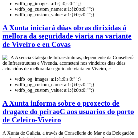
wdfb_og_images:
a:1:{i:0;s:0:"";}
wdfb_og_custom_name:
a:1:{i:0;s:0:"";}
wdfb_og_custom_value:
a:1:{i:0;s:0:"";}
A Xunta iniciará dúas obras dirixidas á
mellora da seguridade viaria na variante
de Viveiro e en Covas
A Axencia Galega de Infraestruturas, dependente da Consellería
de Infraestruturas e Vivenda, acometerá nos vindeiros días dúas
actuacións de mellora da seguridade viaria en Viveiro, »
wdfb_og_images:
a:1:{i:0;s:0:"";}
wdfb_og_custom_name:
a:1:{i:0;s:0:"";}
wdfb_og_custom_value:
a:1:{i:0;s:0:"";}
A Xunta informa sobre o proxecto de
dragaxe do peiraoC aos usuarios do porto
de Celeiro-Viveiro
A Xunta de Galicia, a través da Consellería do Mar e da Delegación