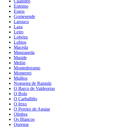
Cualedro
Entrimo
Esgos
Gomesende
Larouco
Laza
Leiro
Lobeira
Lobios
Maceda
Manzaneda
Maside
Melón
Montederramo
Monterrei
Muíños
Nogueira de Ramuín
O Barco de Valdeorras
O Bolo
O Carballiño
O Irixo
O Pereiro de Aguiar
Oímbra
Os Blancos
Ourense