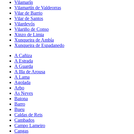
Vilamarín
Vilamartín de Valdeorras
Vilar de Barrio
Vilar de Santos
Vilardevós
Vilariño de Conso
Xinzo de Limia
Xunqueira de Ambía
Xunqueira de Espadanedo
A Cañiza
A Estrada
A Guarda
A Illa de Arousa
A Lama
Agolada
Arbo
As Neves
Baiona
Barro
Bueu
Caldas de Reis
Cambados
Campo Lameiro
Cangas