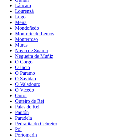
Láncara
Lourenzá
Lugo
Meira
Mondoñedo
Monforte de Lemos
Monterroso
Muras
Navia de Suarna
Negueira de Muñiz
O Corgo
O Incio
O Páramo
O Saviñao
O Valadouro
O Vicedo
Ourol
Outeiro de Rei
Palas de Rei
Pantón
Paradela
Pedrafita do Cebreiro
Pol
Portomarín