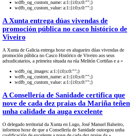
wdfb_og_custom_name:
a:1:{i:0;s:0:"";}
wdfb_og_custom_value:
a:1:{i:0;s:0:"";}
A Xunta entrega dúas vivendas de
promoción pública no casco histórico de
Viveiro
A Xunta de Galicia entrega hoxe en alugueiro dúas vivendas de
promoción pública no Casco Histórico de Viveiro aos seus
adxudicatarios, a primeira situada na rúa Melitón Cortiñas e a »
wdfb_og_images:
a:1:{i:0;s:0:"";}
wdfb_og_custom_name:
a:1:{i:0;s:0:"";}
wdfb_og_custom_value:
a:1:{i:0;s:0:"";}
A Consellería de Sanidade certifica que
nove de cada dez praias da Mariña teñen
unha calidade da auga excelente
O delegado territorial da Xunta en Lugo, José Manuel Balseiro,
informou hoxe de que a Consellería de Sanidade outorgou unha
cualificación de excelente a nove de cada dez praias da »