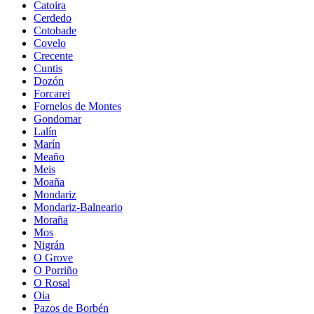
Catoira
Cerdedo
Cotobade
Covelo
Crecente
Cuntis
Dozón
Forcarei
Fornelos de Montes
Gondomar
Lalín
Marín
Meaño
Meis
Moaña
Mondariz
Mondariz-Balneario
Moraña
Mos
Nigrán
O Grove
O Porriño
O Rosal
Oia
Pazos de Borbén