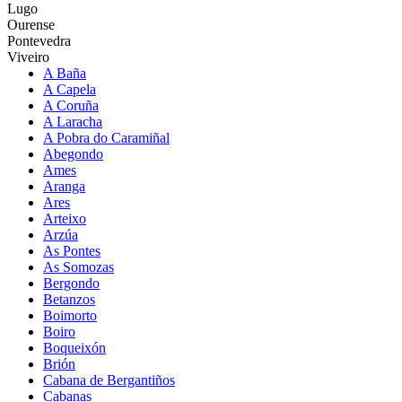
Lugo
Ourense
Pontevedra
Viveiro
A Baña
A Capela
A Coruña
A Laracha
A Pobra do Caramiñal
Abegondo
Ames
Aranga
Ares
Arteixo
Arzúa
As Pontes
As Somozas
Bergondo
Betanzos
Boimorto
Boiro
Boqueixón
Brión
Cabana de Bergantiños
Cabanas