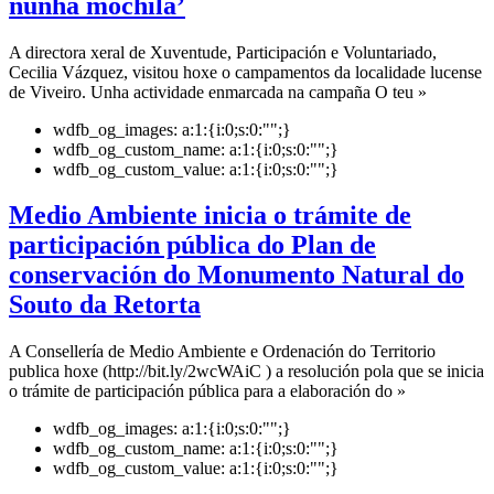
nunha mochila’
A directora xeral de Xuventude, Participación e Voluntariado,
Cecilia Vázquez, visitou hoxe o campamentos da localidade lucense
de Viveiro. Unha actividade enmarcada na campaña O teu »
wdfb_og_images:
a:1:{i:0;s:0:"";}
wdfb_og_custom_name:
a:1:{i:0;s:0:"";}
wdfb_og_custom_value:
a:1:{i:0;s:0:"";}
Medio Ambiente inicia o trámite de
participación pública do Plan de
conservación do Monumento Natural do
Souto da Retorta
A Consellería de Medio Ambiente e Ordenación do Territorio
publica hoxe (http://bit.ly/2wcWAiC ) a resolución pola que se inicia
o trámite de participación pública para a elaboración do »
wdfb_og_images:
a:1:{i:0;s:0:"";}
wdfb_og_custom_name:
a:1:{i:0;s:0:"";}
wdfb_og_custom_value:
a:1:{i:0;s:0:"";}