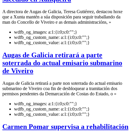
A directora de Augas de Galicia, Teresa Gutiérrez, destacou hoxe
que a Xunta mantén a súa disposición para seguir traballando da
man do Concello de Viveiro e as demais administracións, »
wdfb_og_images:
a:1:{i:0;s:0:"";}
wdfb_og_custom_name:
a:1:{i:0;s:0:"";}
wdfb_og_custom_value:
a:1:{i:0;s:0:"";}
Augas de Galicia retirará a parte
soterrada do actual emisario submarino
de Viveiro
Augas de Galicia retirará a parte non soterrada do actual emisario
submarino de Viveiro coa fin de desbloquear a tramitación dos
permisos pendentes da Demarcación de Costas do Estado, o »
wdfb_og_images:
a:1:{i:0;s:0:"";}
wdfb_og_custom_name:
a:1:{i:0;s:0:"";}
wdfb_og_custom_value:
a:1:{i:0;s:0:"";}
Carmen Pomar supervisa a rehabilitación