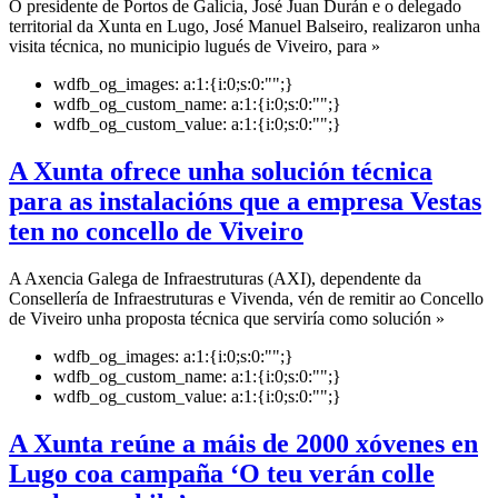
O presidente de Portos de Galicia, José Juan Durán e o delegado
territorial da Xunta en Lugo, José Manuel Balseiro, realizaron unha
visita técnica, no municipio lugués de Viveiro, para »
wdfb_og_images:
a:1:{i:0;s:0:"";}
wdfb_og_custom_name:
a:1:{i:0;s:0:"";}
wdfb_og_custom_value:
a:1:{i:0;s:0:"";}
A Xunta ofrece unha solución técnica
para as instalacións que a empresa Vestas
ten no concello de Viveiro
A Axencia Galega de Infraestruturas (AXI), dependente da
Consellería de Infraestruturas e Vivenda, vén de remitir ao Concello
de Viveiro unha proposta técnica que serviría como solución »
wdfb_og_images:
a:1:{i:0;s:0:"";}
wdfb_og_custom_name:
a:1:{i:0;s:0:"";}
wdfb_og_custom_value:
a:1:{i:0;s:0:"";}
A Xunta reúne a máis de 2000 xóvenes en
Lugo coa campaña ‘O teu verán colle