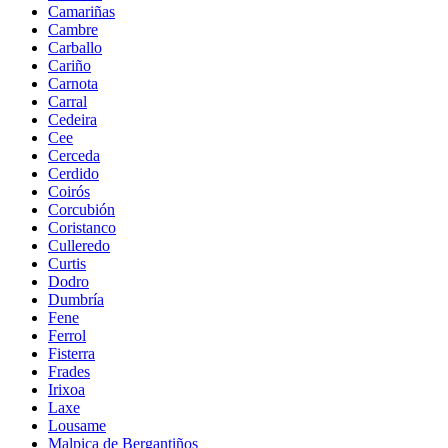
Camariñas
Cambre
Carballo
Cariño
Carnota
Carral
Cedeira
Cee
Cerceda
Cerdido
Coirós
Corcubión
Coristanco
Culleredo
Curtis
Dodro
Dumbría
Fene
Ferrol
Fisterra
Frades
Irixoa
Laxe
Lousame
Malpica de Bergantiños