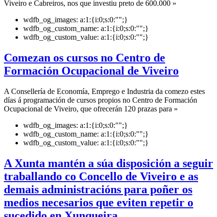
Viveiro e Cabreiros, nos que investiu preto de 600.000 »
wdfb_og_images:
a:1:{i:0;s:0:"";}
wdfb_og_custom_name:
a:1:{i:0;s:0:"";}
wdfb_og_custom_value:
a:1:{i:0;s:0:"";}
Comezan os cursos no Centro de
Formación Ocupacional de Viveiro
A Consellería de Economía, Emprego e Industria da comezo estes
días á programación de cursos propios no Centro de Formación
Ocupacional de Viveiro, que ofrecerán 120 prazas para »
wdfb_og_images:
a:1:{i:0;s:0:"";}
wdfb_og_custom_name:
a:1:{i:0;s:0:"";}
wdfb_og_custom_value:
a:1:{i:0;s:0:"";}
A Xunta mantén a súa disposición a seguir
traballando co Concello de Viveiro e as
demais administracións para poñer os
medios necesarios que eviten repetir o
sucedido en Xunqueira