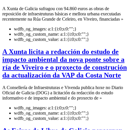
A Xunta de Galicia sufragou con 94.860 euros as obras de
reposición de infraestruturas básicas e mellora urbana executadas
recentemente na Rúa Grande de Celeiro, en Viveiro, financiadas »
wdfb_og_images:
a:1:{i:0;s:0:"";}
wdfb_og_custom_name:
a:1:{i:0;s:0:"";}
wdfb_og_custom_value:
a:1:{i:0;s:0:"";}
A Xunta licita a redacción do estudo de
impacto ambiental da nova ponte sobre a
ría de Viveiro e o proxecto de construción
da actualización da VAP da Costa Norte
A Consellería de Infraestruturas e Vivenda publica hoxe no Diario
Oficial de Galicia (DOG) a licitación da redacción do estudo
informativo e de impacto ambiental e do proxecto de »
wdfb_og_images:
a:1:{i:0;s:0:"";}
wdfb_og_custom_name:
a:1:{i:0;s:0:"";}
wdfb_og_custom_value:
a:1:{i:0;s:0:"";}