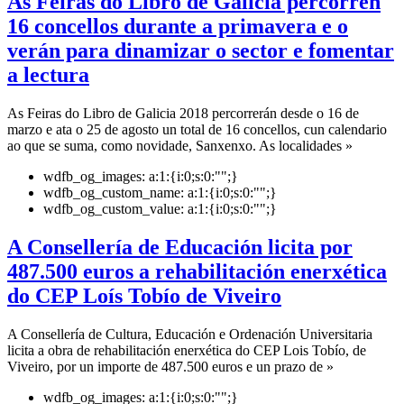
As Feiras do Libro de Galicia percorren
16 concellos durante a primavera e o
verán para dinamizar o sector e fomentar
a lectura
As Feiras do Libro de Galicia 2018 percorrerán desde o 16 de
marzo e ata o 25 de agosto un total de 16 concellos, cun calendario
ao que se suma, como novidade, Sanxenxo. As localidades »
wdfb_og_images:
a:1:{i:0;s:0:"";}
wdfb_og_custom_name:
a:1:{i:0;s:0:"";}
wdfb_og_custom_value:
a:1:{i:0;s:0:"";}
A Consellería de Educación licita por
487.500 euros a rehabilitación enerxética
do CEP Loís Tobío de Viveiro
A Consellería de Cultura, Educación e Ordenación Universitaria
licita a obra de rehabilitación enerxética do CEP Lois Tobío, de
Viveiro, por un importe de 487.500 euros e un prazo de »
wdfb_og_images:
a:1:{i:0;s:0:"";}