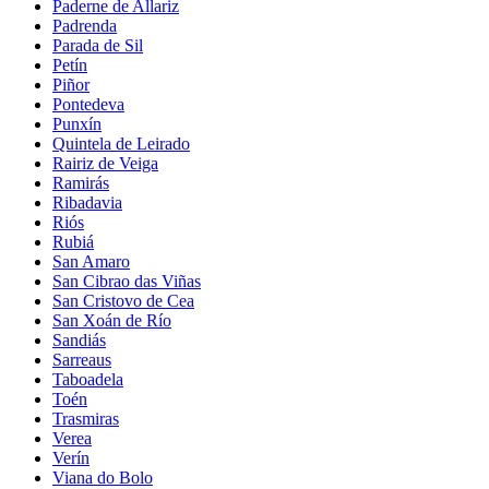
Paderne de Allariz
Padrenda
Parada de Sil
Petín
Piñor
Pontedeva
Punxín
Quintela de Leirado
Rairiz de Veiga
Ramirás
Ribadavia
Riós
Rubiá
San Amaro
San Cibrao das Viñas
San Cristovo de Cea
San Xoán de Río
Sandiás
Sarreaus
Taboadela
Toén
Trasmiras
Verea
Verín
Viana do Bolo