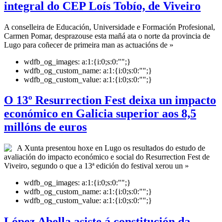
integral do CEP Loís Tobío, de Viveiro
A conselleira de Educación, Universidade e Formación Profesional,
Carmen Pomar, desprazouse esta mañá ata o norte da provincia de
Lugo para coñecer de primeira man as actuacións de »
wdfb_og_images:
a:1:{i:0;s:0:"";}
wdfb_og_custom_name:
a:1:{i:0;s:0:"";}
wdfb_og_custom_value:
a:1:{i:0;s:0:"";}
O 13º Resurrection Fest deixa un impacto
económico en Galicia superior aos 8,5
millóns de euros
A Xunta presentou hoxe en Lugo os resultados do estudo de
avaliación do impacto económico e social do Resurrection Fest de
Viveiro, segundo o que a 13ª edición do festival xerou un »
wdfb_og_images:
a:1:{i:0;s:0:"";}
wdfb_og_custom_name:
a:1:{i:0;s:0:"";}
wdfb_og_custom_value:
a:1:{i:0;s:0:"";}
López Abella asiste á constitución da