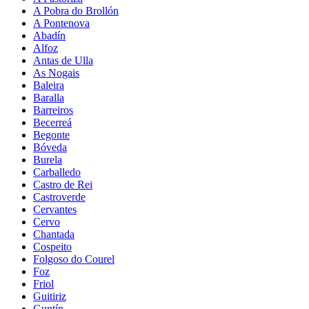
A Pobra do Brollón
A Pontenova
Abadín
Alfoz
Antas de Ulla
As Nogais
Baleira
Baralla
Barreiros
Becerreá
Begonte
Bóveda
Burela
Carballedo
Castro de Rei
Castroverde
Cervantes
Cervo
Chantada
Cospeito
Folgoso do Courel
Foz
Friol
Guitiriz
Guntín