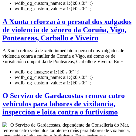
wdfb_og_custom_name:
a:1:{i:0;s:0:"";}
wdfb_og_custom_value:
a:1:{i:0;s:0:"";}
A Xunta reforzará o persoal dos xulgados
de violencia de xénero da Coruña, Vigo,
Ponteareas, Carballo e Viveiro
A Xunta reforzará de xeito inmediato o persoal dos xulgados de
violencia contra a muller da Coruña e Vigo, así como os de
xurisdición compartida de Ponteareas, Carballo e Viveiro. En »
wdfb_og_images:
a:1:{i:0;s:0:"";}
wdfb_og_custom_name:
a:1:{i:0;s:0:"";}
wdfb_og_custom_value:
a:1:{i:0;s:0:"";}
O Servizo de Gardacostas renova catro
vehículos para labores de vixilancia,
inspección e loita contra o furtivismo
O Servizo de Gardacostas, dependente da Consellería do Mar,
renovou catro vehículos todoterreo máis para labores de vixilancia,
inspección e loita contra o furtivismo. Estes turismos »