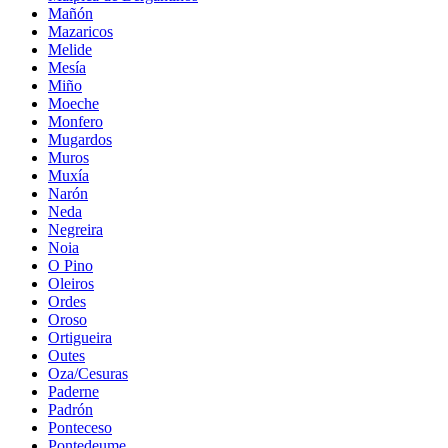
Mañón
Mazaricos
Melide
Mesía
Miño
Moeche
Monfero
Mugardos
Muros
Muxía
Narón
Neda
Negreira
Noia
O Pino
Oleiros
Ordes
Oroso
Ortigueira
Outes
Oza/Cesuras
Paderne
Padrón
Ponteceso
Pontedeume