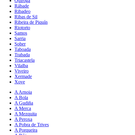
Quiroga
Rábade
Ribadeo
Ribas de Sil
Ribeira de Piquín
Riotorto
Samos
Sarria
Sober
Taboada
Trabada
Triacastela
Vilalba
Viveiro
Xermade
Xove
A Arnoia
A Bola
A Gudiña
A Merca
A Mezquita
A Peroxa
A Pobra de Trives
A Porqueira