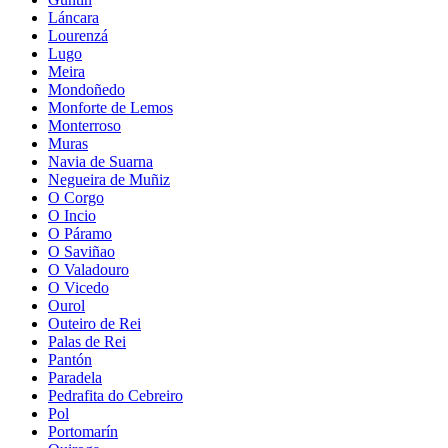
Láncara
Lourenzá
Lugo
Meira
Mondoñedo
Monforte de Lemos
Monterroso
Muras
Navia de Suarna
Negueira de Muñiz
O Corgo
O Incio
O Páramo
O Saviñao
O Valadouro
O Vicedo
Ourol
Outeiro de Rei
Palas de Rei
Pantón
Paradela
Pedrafita do Cebreiro
Pol
Portomarín