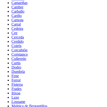
Camariñas
Cambre
Carballo
Cariño
Carnota
Carral
Cedeira
Cee
Cerceda
Cerdido
Coirós
Corcubión
Coristanco
Culleredo
Curtis
Dodro
Dumbría
Fene
Ferrol
Fisterra
Frades
Irixoa
Laxe
Lousame
Malpica de Bergantiños