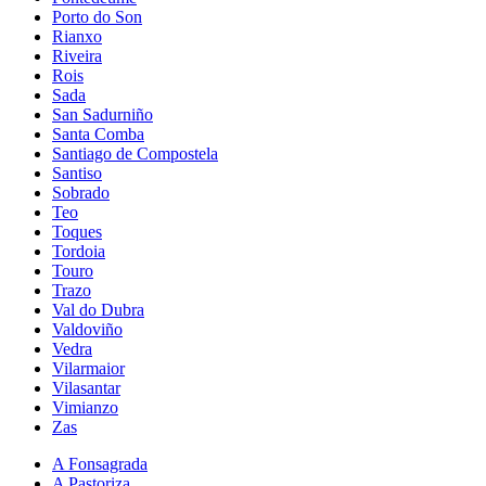
Porto do Son
Rianxo
Riveira
Rois
Sada
San Sadurniño
Santa Comba
Santiago de Compostela
Santiso
Sobrado
Teo
Toques
Tordoia
Touro
Trazo
Val do Dubra
Valdoviño
Vedra
Vilarmaior
Vilasantar
Vimianzo
Zas
A Fonsagrada
A Pastoriza