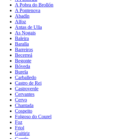
A Pobra do Brollón
A Pontenova
Abadín
Alfoz
Antas de Ulla
As Nogais
Baleira
Baralla
Barreiros
Becerreá
Begonte
Bóveda
Burela
Carballedo
Castro de Rei
Castroverde
Cervantes
Cervo
Chantada
Cospeito
Folgoso do Courel
Foz
Friol
Guitiriz
Guntín