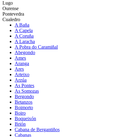
Lugo
Ourense
Pontevedra
Cualedro
A Baña
A Capela
A Coruña
A Laracha
A Pobra do Caramiñal
Abegondo
Ames
Aranga
Ares
Arteixo
Arzúa
As Pontes
As Somozas
Bergondo
Betanzos
Boimorto
Boiro
Boqueixón
Brión
Cabana de Bergantiños
Cabanas