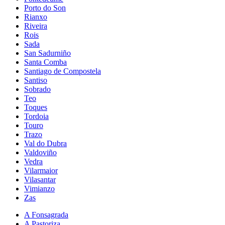
Porto do Son
Rianxo
Riveira
Rois
Sada
San Sadurniño
Santa Comba
Santiago de Compostela
Santiso
Sobrado
Teo
Toques
Tordoia
Touro
Trazo
Val do Dubra
Valdoviño
Vedra
Vilarmaior
Vilasantar
Vimianzo
Zas
A Fonsagrada
A Pastoriza