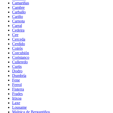
Camariñas
Cambre
Carballo
Cariño
Carnota
Carral
Cedeira
Cee
Cerceda
Cerdido
Coirós
Corcubión
Coristanco
Culleredo
Curtis
Dodro
Dumbría
Fene
Ferrol
Fisterra
Frades
Irixoa
Laxe
Lousame
Malpica de Bergantiños