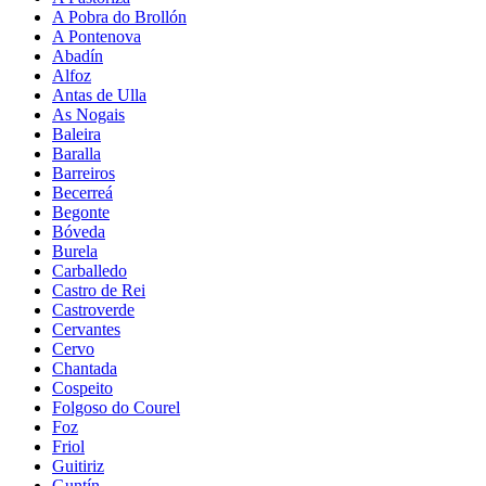
A Pobra do Brollón
A Pontenova
Abadín
Alfoz
Antas de Ulla
As Nogais
Baleira
Baralla
Barreiros
Becerreá
Begonte
Bóveda
Burela
Carballedo
Castro de Rei
Castroverde
Cervantes
Cervo
Chantada
Cospeito
Folgoso do Courel
Foz
Friol
Guitiriz
Guntín