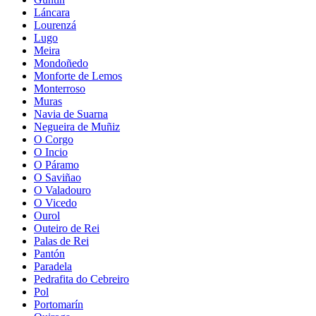
Láncara
Lourenzá
Lugo
Meira
Mondoñedo
Monforte de Lemos
Monterroso
Muras
Navia de Suarna
Negueira de Muñiz
O Corgo
O Incio
O Páramo
O Saviñao
O Valadouro
O Vicedo
Ourol
Outeiro de Rei
Palas de Rei
Pantón
Paradela
Pedrafita do Cebreiro
Pol
Portomarín