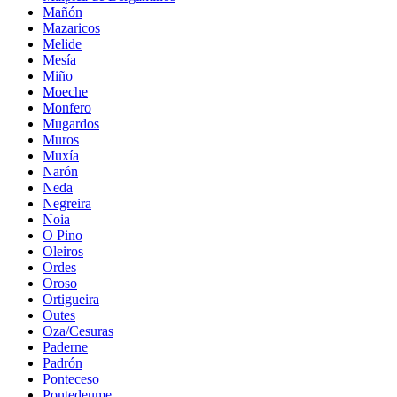
Mañón
Mazaricos
Melide
Mesía
Miño
Moeche
Monfero
Mugardos
Muros
Muxía
Narón
Neda
Negreira
Noia
O Pino
Oleiros
Ordes
Oroso
Ortigueira
Outes
Oza/Cesuras
Paderne
Padrón
Ponteceso
Pontedeume