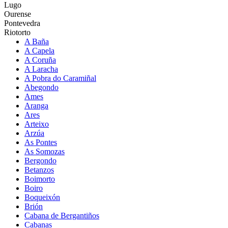
Lugo
Ourense
Pontevedra
Riotorto
A Baña
A Capela
A Coruña
A Laracha
A Pobra do Caramiñal
Abegondo
Ames
Aranga
Ares
Arteixo
Arzúa
As Pontes
As Somozas
Bergondo
Betanzos
Boimorto
Boiro
Boqueixón
Brión
Cabana de Bergantiños
Cabanas