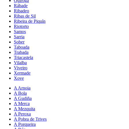
Quiroga
Rábade
Ribadeo
Ribas de Sil
Ribeira de Piquín
Riotorto
Samos
Sarria
Sober
Taboada
Trabada
Triacastela
Vilalba
Viveiro
Xermade
Xove
A Arnoia
A Bola
A Gudiña
A Merca
A Mezquita
A Peroxa
A Pobra de Trives
A Porqueira