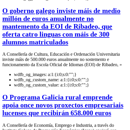
O goberno galego inviste máis de medio
millón de euros anualmente no
mantemento da EOI de Ribadeo, que
oferta catro linguas con máis de 300
alumnos matriculados
A Consellería de Cultura, Educación e Ordenación Universitaria
inviste máis de 500.000 euros anualmente no sostemento e
funcionamento da Escola Oficial de Idiomas (EOI) de Ribadeo, »
wdfb_og_images:
a:1:{i:0;s:0:"";}
wdfb_og_custom_name:
a:1:{i:0;s:0:"";}
wdfb_og_custom_value:
a:1:{i:0;s:0:"";}
O Programa Galicia rural emprende
apoia once novos proxectos empresariais
lucenses que recibirán 658.000 euros
A Consellería de Economía, Emprego e Industria, a través do