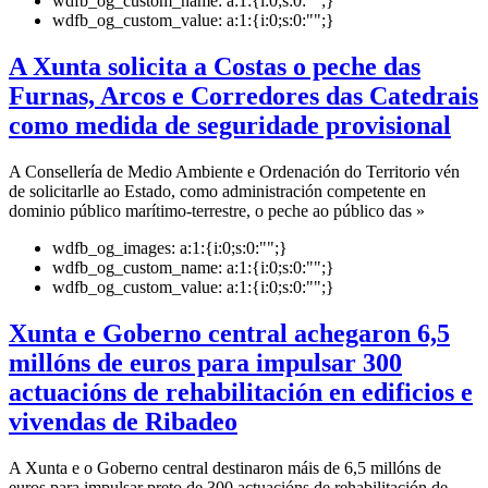
wdfb_og_custom_name:
a:1:{i:0;s:0:"";}
wdfb_og_custom_value:
a:1:{i:0;s:0:"";}
A Xunta solicita a Costas o peche das
Furnas, Arcos e Corredores das Catedrais
como medida de seguridade provisional
A Consellería de Medio Ambiente e Ordenación do Territorio vén
de solicitarlle ao Estado, como administración competente en
dominio público marítimo-terrestre, o peche ao público das »
wdfb_og_images:
a:1:{i:0;s:0:"";}
wdfb_og_custom_name:
a:1:{i:0;s:0:"";}
wdfb_og_custom_value:
a:1:{i:0;s:0:"";}
Xunta e Goberno central achegaron 6,5
millóns de euros para impulsar 300
actuacións de rehabilitación en edificios e
vivendas de Ribadeo
A Xunta e o Goberno central destinaron máis de 6,5 millóns de
euros para impulsar preto de 300 actuacións de rehabilitación de