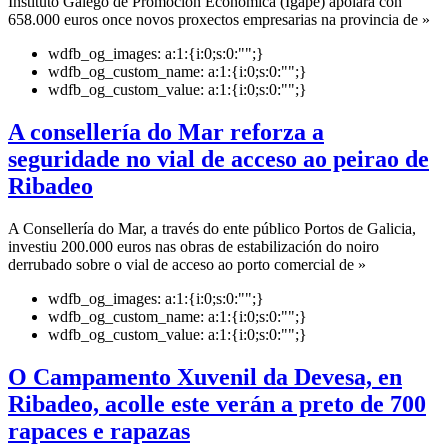
Instituto Galego de Promoción Económica (Igape) apoiará con
658.000 euros once novos proxectos empresarias na provincia de »
wdfb_og_images:
a:1:{i:0;s:0:"";}
wdfb_og_custom_name:
a:1:{i:0;s:0:"";}
wdfb_og_custom_value:
a:1:{i:0;s:0:"";}
A consellería do Mar reforza a
seguridade no vial de acceso ao peirao de
Ribadeo
A Consellería do Mar, a través do ente público Portos de Galicia,
investiu 200.000 euros nas obras de estabilización do noiro
derrubado sobre o vial de acceso ao porto comercial de »
wdfb_og_images:
a:1:{i:0;s:0:"";}
wdfb_og_custom_name:
a:1:{i:0;s:0:"";}
wdfb_og_custom_value:
a:1:{i:0;s:0:"";}
O Campamento Xuvenil da Devesa, en
Ribadeo, acolle este verán a preto de 700
rapaces e rapazas