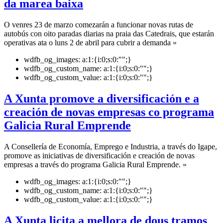
da marea baixa
O venres 23 de marzo comezarán a funcionar novas rutas de
autobús con oito paradas diarias na praia das Catedrais, que estarán
operativas ata o luns 2 de abril para cubrir a demanda »
wdfb_og_images:
a:1:{i:0;s:0:"";}
wdfb_og_custom_name:
a:1:{i:0;s:0:"";}
wdfb_og_custom_value:
a:1:{i:0;s:0:"";}
A Xunta promove a diversificación e a
creación de novas empresas co programa
Galicia Rural Emprende
A Consellería de Economía, Emprego e Industria, a través do Igape,
promove as iniciativas de diversificación e creación de novas
empresas a través do programa Galicia Rural Emprende. »
wdfb_og_images:
a:1:{i:0;s:0:"";}
wdfb_og_custom_name:
a:1:{i:0;s:0:"";}
wdfb_og_custom_value:
a:1:{i:0;s:0:"";}
A Xunta licita a mellora de dous tramos