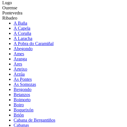
Lugo
Ourense
Pontevedra
Ribadeo
A Baña
A Capela
A Coruña
A Laracha
A Pobra do Caramiñal
Abegondo
Ames
Aranga
Ares
Arteixo
Arzúa
As Pontes
As Somozas
Bergondo
Betanzos
Boimorto
Boiro
Boqueixón
Brión
Cabana de Bergantiños
Cabanas