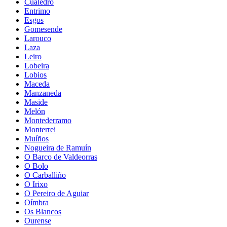
Cualedro
Entrimo
Esgos
Gomesende
Larouco
Laza
Leiro
Lobeira
Lobios
Maceda
Manzaneda
Maside
Melón
Montederramo
Monterrei
Muíños
Nogueira de Ramuín
O Barco de Valdeorras
O Bolo
O Carballiño
O Irixo
O Pereiro de Aguiar
Oímbra
Os Blancos
Ourense