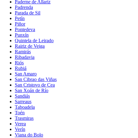
Paderne de Allariz
Padrenda
Parada de Sil
Petín
Piñor
Pontedeva
Punxín
Quintela de Leirado
Rairiz de Veiga
Ramirás
Ribadavia
Riós
Rubiá
San Amaro
San Cibrao das Viñas
San Cristovo de Cea
San Xoán de Río
Sandiás
Sarreaus
Taboadela
Toén
Trasmiras
Verea
Verín
Viana do Bolo