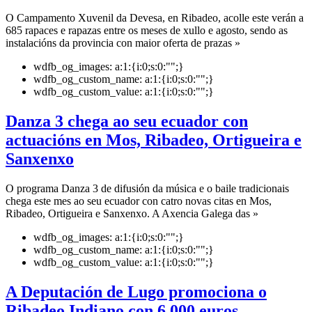
O Campamento Xuvenil da Devesa, en Ribadeo, acolle este verán a
685 rapaces e rapazas entre os meses de xullo e agosto, sendo as
instalacións da provincia con maior oferta de prazas »
wdfb_og_images:
a:1:{i:0;s:0:"";}
wdfb_og_custom_name:
a:1:{i:0;s:0:"";}
wdfb_og_custom_value:
a:1:{i:0;s:0:"";}
Danza 3 chega ao seu ecuador con
actuacións en Mos, Ribadeo, Ortigueira e
Sanxenxo
O programa Danza 3 de difusión da música e o baile tradicionais
chega este mes ao seu ecuador con catro novas citas en Mos,
Ribadeo, Ortigueira e Sanxenxo. A Axencia Galega das »
wdfb_og_images:
a:1:{i:0;s:0:"";}
wdfb_og_custom_name:
a:1:{i:0;s:0:"";}
wdfb_og_custom_value:
a:1:{i:0;s:0:"";}
A Deputación de Lugo promociona o
Ribadeo Indiano con 6.000 euros