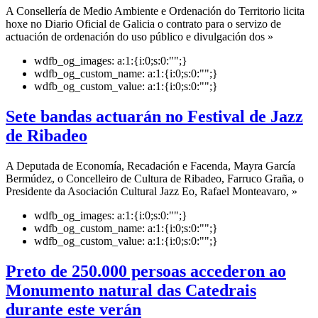
A Consellería de Medio Ambiente e Ordenación do Territorio licita
hoxe no Diario Oficial de Galicia o contrato para o servizo de
actuación de ordenación do uso público e divulgación dos »
wdfb_og_images:
a:1:{i:0;s:0:"";}
wdfb_og_custom_name:
a:1:{i:0;s:0:"";}
wdfb_og_custom_value:
a:1:{i:0;s:0:"";}
Sete bandas actuarán no Festival de Jazz
de Ribadeo
A Deputada de Economía, Recadación e Facenda, Mayra García
Bermúdez, o Concelleiro de Cultura de Ribadeo, Farruco Graña, o
Presidente da Asociación Cultural Jazz Eo, Rafael Monteavaro, »
wdfb_og_images:
a:1:{i:0;s:0:"";}
wdfb_og_custom_name:
a:1:{i:0;s:0:"";}
wdfb_og_custom_value:
a:1:{i:0;s:0:"";}
Preto de 250.000 persoas accederon ao
Monumento natural das Catedrais
durante este verán