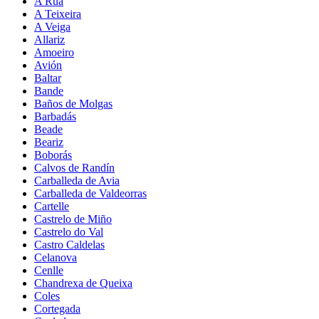
A Rúa
A Teixeira
A Veiga
Allariz
Amoeiro
Avión
Baltar
Bande
Baños de Molgas
Barbadás
Beade
Beariz
Boborás
Calvos de Randín
Carballeda de Avia
Carballeda de Valdeorras
Cartelle
Castrelo de Miño
Castrelo do Val
Castro Caldelas
Celanova
Cenlle
Chandrexa de Queixa
Coles
Cortegada