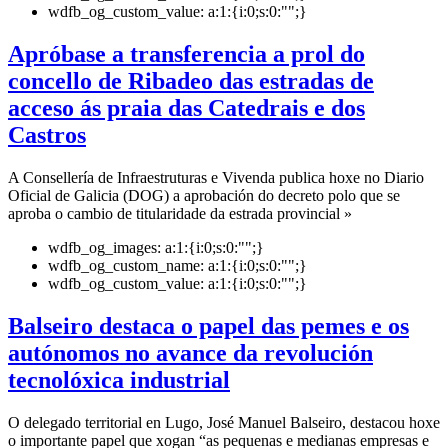
wdfb_og_custom_value:
a:1:{i:0;s:0:"";}
Apróbase a transferencia a prol do
concello de Ribadeo das estradas de
acceso ás praia das Catedrais e dos
Castros
A Consellería de Infraestruturas e Vivenda publica hoxe no Diario
Oficial de Galicia (DOG) a aprobación do decreto polo que se
aproba o cambio de titularidade da estrada provincial »
wdfb_og_images:
a:1:{i:0;s:0:"";}
wdfb_og_custom_name:
a:1:{i:0;s:0:"";}
wdfb_og_custom_value:
a:1:{i:0;s:0:"";}
Balseiro destaca o papel das pemes e os
autónomos no avance da revolución
tecnolóxica industrial
O delegado territorial en Lugo, José Manuel Balseiro, destacou hoxe
o importante papel que xogan “as pequenas e medianas empresas e