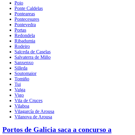
Poio
Ponte Caldelas
Ponteareas
Pontecesures
Pontevedra
Portas
Redondela
Ribadumia
Rodeiro
Salceda de Caselas
Salvaterra de Miño
Sanxenxo
Silleda
Soutomaior
Tomiño
Tui
Valga
Vigo
Vila de Cruces
Vilaboa
Vilagarcía de Arousa
Vilanova de Arousa
Portos de Galicia saca a concurso a