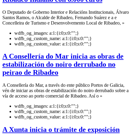
O Deputado de Goberno Interior e Relacións Institucionais, Álvaro
Santos Ramos, o Alcalde de Ribadeo, Fernando Suárez e a e
Concelleira de Turismo e Desenvolvemento Local de Ribadeo, »
wdfb_og_images:
a:1:{i:0;s:0:"";}
wdfb_og_custom_name:
a:1:{i:0;s:0:"";}
wdfb_og_custom_value:
a:1:{i:0;s:0:"";}
A Consellería do Mar inicia as obras de
estabilización do noiro derrubado no
peirao de Ribadeo
A Consellería do Mar, a través do ente público Portos de Galicia,
vén de iniciar as obras de estabilización do noiro derrubado sobre a
vía de acceso ao porto comercial de Ribadeo. Así o »
wdfb_og_images:
a:1:{i:0;s:0:"";}
wdfb_og_custom_name:
a:1:{i:0;s:0:"";}
wdfb_og_custom_value:
a:1:{i:0;s:0:"";}
A Xunta inicia o trámite de exposición