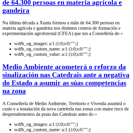
de 64.300 persoas en materia agrícola e
gandeira
Na última década a Xunta formou a máis de 64.300 persoas en
materia agrícola e gandeira nos distintos centros de formación e
experimentación agroforestal (CFEA) que ten a Consellería do »
wdfb_og_images:
a:1:{i:0;s:0:"";}
wdfb_og_custom_name:
a:1:{i:0;s:0:"";}
wdfb_og_custom_value:
a:1:{i:0;s:0:"";}
Medio Ambiente acometerá o reforzo da
sinalización nas Catedrais ante a negativa
do Estado a asumir as súas competencias
na zona
A Consellería de Medio Ambiente, Territorio e Vivenda asumirá o
custo e a instalación da nova cartelería nas zonas con maior risco de
desprendementos da praia das Catedrais antes do »
wdfb_og_images:
a:1:{i:0;s:0:"";}
wdfb_og_custom_name:
a:1:{i:0;s:0:"";}