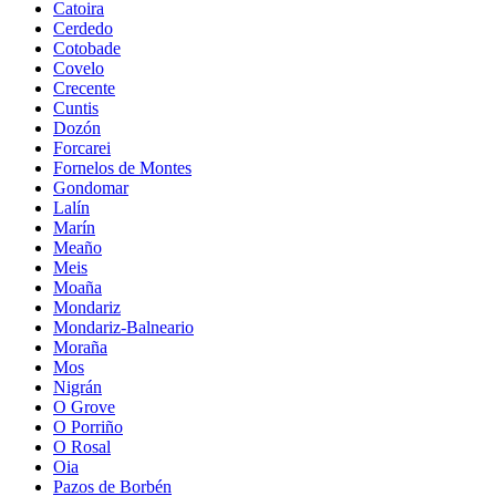
Catoira
Cerdedo
Cotobade
Covelo
Crecente
Cuntis
Dozón
Forcarei
Fornelos de Montes
Gondomar
Lalín
Marín
Meaño
Meis
Moaña
Mondariz
Mondariz-Balneario
Moraña
Mos
Nigrán
O Grove
O Porriño
O Rosal
Oia
Pazos de Borbén