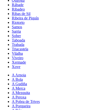
Quiroga
Rábade
Ribadeo
Ribas de Sil
Ribeira de Piquín
Riotorto
Samos
Sarria
Sober
Taboada
Trabada
Triacastela
Vilalba
Viveiro
Xermade
Xove
A Arnoia
A Bola
A Gudiña
A Merca
A Mezquita
A Peroxa
A Pobra de Trives
A Porqueira