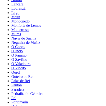
Láncara
Lourenzá
Lugo
Meira
Mondoñedo
Monforte de Lemos
Monterroso
Muras
Navia de Suarna
Negueira de Muñiz
O Corgo
O Incio
O Páramo
O Saviñao
O Valadouro
O Vicedo
Ourol
Outeiro de Rei
Palas de Rei
Pantón
Paradela
Pedrafita do Cebreiro
Pol
Portomarín