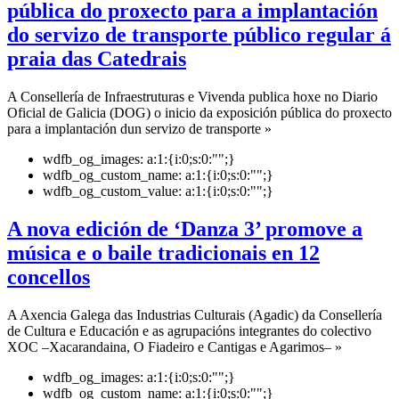
pública do proxecto para a implantación
do servizo de transporte público regular á
praia das Catedrais
A Consellería de Infraestruturas e Vivenda publica hoxe no Diario
Oficial de Galicia (DOG) o inicio da exposición pública do proxecto
para a implantación dun servizo de transporte »
wdfb_og_images:
a:1:{i:0;s:0:"";}
wdfb_og_custom_name:
a:1:{i:0;s:0:"";}
wdfb_og_custom_value:
a:1:{i:0;s:0:"";}
A nova edición de ‘Danza 3’ promove a
música e o baile tradicionais en 12
concellos
A Axencia Galega das Industrias Culturais (Agadic) da Consellería
de Cultura e Educación e as agrupacións integrantes do colectivo
XOC –Xacarandaina, O Fiadeiro e Cantigas e Agarimos– »
wdfb_og_images:
a:1:{i:0;s:0:"";}
wdfb_og_custom_name:
a:1:{i:0;s:0:"";}