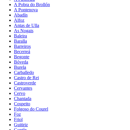
A Pobra do Brollón
A Pontenova
Abadín
Alfoz
Antas de Ulla
As Nogais
Baleira
Baralla
Barreiros
Becerreá
Begonte
Bóveda
Burela
Carballedo
Castro de Rei
Castroverde
Cervantes
Cervo
Chantada
Cospeito
Folgoso do Courel
Foz
Friol
Guitiriz
Guntín