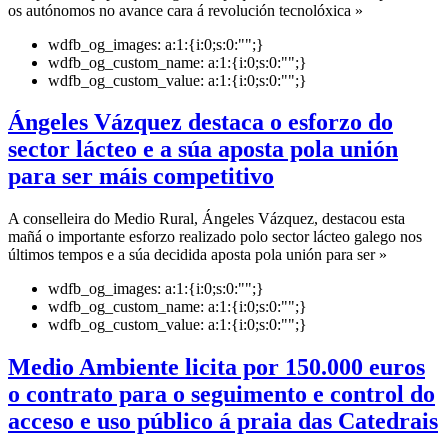
os autónomos no avance cara á revolución tecnolóxica »
wdfb_og_images:
a:1:{i:0;s:0:"";}
wdfb_og_custom_name:
a:1:{i:0;s:0:"";}
wdfb_og_custom_value:
a:1:{i:0;s:0:"";}
Ángeles Vázquez destaca o esforzo do
sector lácteo e a súa aposta pola unión
para ser máis competitivo
A conselleira do Medio Rural, Ángeles Vázquez, destacou esta
mañá o importante esforzo realizado polo sector lácteo galego nos
últimos tempos e a súa decidida aposta pola unión para ser »
wdfb_og_images:
a:1:{i:0;s:0:"";}
wdfb_og_custom_name:
a:1:{i:0;s:0:"";}
wdfb_og_custom_value:
a:1:{i:0;s:0:"";}
Medio Ambiente licita por 150.000 euros
o contrato para o seguimento e control do
acceso e uso público á praia das Catedrais