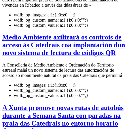
vivendas en Ribadeo a través das dúas áreas de »
wdfb_og_images:
a:1:{i:0;s:0:"";}
wdfb_og_custom_name:
a:1:{i:0;s:0:"";}
wdfb_og_custom_value:
a:1:{i:0;s:0:"";}
Medio Ambiente axilizará os controis de
acceso ás Catedrais coa implantación dun
novo sistema de lectura de códigos QR
A Consellería de Medio Ambiente e Ordenación do Territorio
estreará mañá un novo sistema de lectura das autorizacións de
acceso ao monumento natural da praia das Catedrais que permitirá »
wdfb_og_images:
a:1:{i:0;s:0:"";}
wdfb_og_custom_name:
a:1:{i:0;s:0:"";}
wdfb_og_custom_value:
a:1:{i:0;s:0:"";}
A Xunta promove novas rutas de autobús
durante a Semana Santa con paradas na
praia das Catedrais no entorno horario