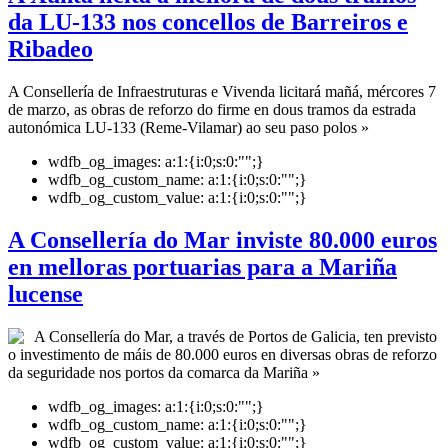
da LU-133 nos concellos de Barreiros e
Ribadeo
A Consellería de Infraestruturas e Vivenda licitará mañá, mércores 7
de marzo, as obras de reforzo do firme en dous tramos da estrada
autonómica LU-133 (Reme-Vilamar) ao seu paso polos »
wdfb_og_images:
a:1:{i:0;s:0:"";}
wdfb_og_custom_name:
a:1:{i:0;s:0:"";}
wdfb_og_custom_value:
a:1:{i:0;s:0:"";}
A Consellería do Mar inviste 80.000 euros
en melloras portuarias para a Mariña
lucense
A Consellería do Mar, a través de Portos de Galicia, ten previsto
o investimento de máis de 80.000 euros en diversas obras de reforzo
da seguridade nos portos da comarca da Mariña »
wdfb_og_images:
a:1:{i:0;s:0:"";}
wdfb_og_custom_name:
a:1:{i:0;s:0:"";}
wdfb_og_custom_value:
a:1:{i:0;s:0:"";}