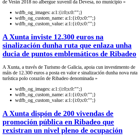
de Verán 2018 no albergue xuvenil da Devesa, no municipio »
wdfb_og_images:
a:1:{i:0;s:0:"";}
wdfb_og_custom_name:
a:1:{i:0;s:0:"";}
wdfb_og_custom_value:
a:1:{i:0;s:0:"";}
A Xunta inviste 12.300 euros na
sinalización dunha ruta que enlaza unha
ducia de puntos emblemáticos de Ribadeo
A Xunta, a través de Turismo de Galicia, apoia cun investimento de
máis de 12.300 euros a posta en valor e sinalización dunha nova ruta
turística polo corazón de Ribadeo denominada »
wdfb_og_images:
a:1:{i:0;s:0:"";}
wdfb_og_custom_name:
a:1:{i:0;s:0:"";}
wdfb_og_custom_value:
a:1:{i:0;s:0:"";}
A Xunta dispón de 200 vivendas de
promoción pública en Ribadeo que
rexistran un nivel pleno de ocupación