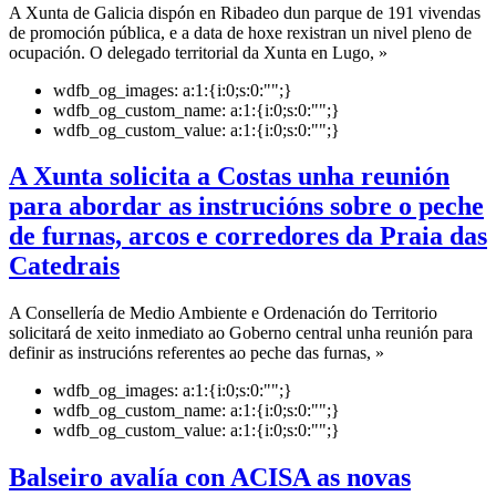
A Xunta de Galicia dispón en Ribadeo dun parque de 191 vivendas
de promoción pública, e a data de hoxe rexistran un nivel pleno de
ocupación. O delegado territorial da Xunta en Lugo, »
wdfb_og_images:
a:1:{i:0;s:0:"";}
wdfb_og_custom_name:
a:1:{i:0;s:0:"";}
wdfb_og_custom_value:
a:1:{i:0;s:0:"";}
A Xunta solicita a Costas unha reunión
para abordar as instrucións sobre o peche
de furnas, arcos e corredores da Praia das
Catedrais
A Consellería de Medio Ambiente e Ordenación do Territorio
solicitará de xeito inmediato ao Goberno central unha reunión para
definir as instrucións referentes ao peche das furnas, »
wdfb_og_images:
a:1:{i:0;s:0:"";}
wdfb_og_custom_name:
a:1:{i:0;s:0:"";}
wdfb_og_custom_value:
a:1:{i:0;s:0:"";}
Balseiro avalía con ACISA as novas