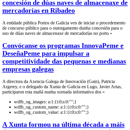
concesión de dúas naves de almacenaxe de
mercadorías en Ribadeo
A entidade pública Portos de Galicia ven de iniciar o procedemento
de concurso público para o outorgamento dunha concesión para o
uso de dúas naves de almacenaxe de mercadorías no porto »
Convócanse os programas InnovaPeme e
DeseñaPeme para impulsar a
competitividade das pequenas e medianas
empresas galegas
A directora da Axencia Galega de Innovación (Gain), Patricia
Argerey, e o delegado da Xunta de Galicia en Lugo, Javier Arias,
participaron esta mañá nunha xornada informativa dos »
wdfb_og_images:
a:1:{i:0;s:0:"";}
wdfb_og_custom_name:
a:1:{i:0;s:0:"";}
wdfb_og_custom_value:
a:1:{i:0;s:0:"";}
A Xunta formou na última década a máis