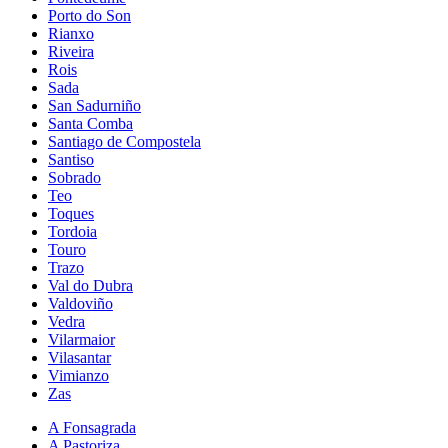
Porto do Son
Rianxo
Riveira
Rois
Sada
San Sadurniño
Santa Comba
Santiago de Compostela
Santiso
Sobrado
Teo
Toques
Tordoia
Touro
Trazo
Val do Dubra
Valdoviño
Vedra
Vilarmaior
Vilasantar
Vimianzo
Zas
A Fonsagrada
A Pastoriza