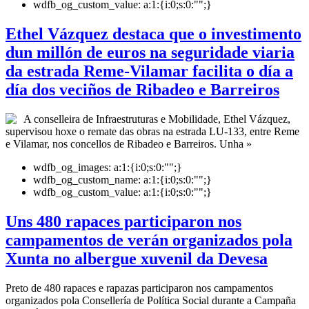
wdfb_og_custom_value:
a:1:{i:0;s:0:"";}
Ethel Vázquez destaca que o investimento
dun millón de euros na seguridade viaria
da estrada Reme-Vilamar facilita o día a
día dos veciños de Ribadeo e Barreiros
A conselleira de Infraestruturas e Mobilidade, Ethel Vázquez,
supervisou hoxe o remate das obras na estrada LU-133, entre Reme
e Vilamar, nos concellos de Ribadeo e Barreiros. Unha »
wdfb_og_images:
a:1:{i:0;s:0:"";}
wdfb_og_custom_name:
a:1:{i:0;s:0:"";}
wdfb_og_custom_value:
a:1:{i:0;s:0:"";}
Uns 480 rapaces participaron nos
campamentos de verán organizados pola
Xunta no albergue xuvenil da Devesa
Preto de 480 rapaces e rapazas participaron nos campamentos
organizados pola Consellería de Política Social durante a Campaña