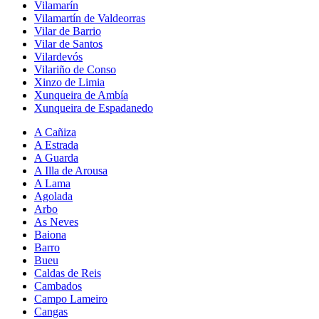
Vilamarín
Vilamartín de Valdeorras
Vilar de Barrio
Vilar de Santos
Vilardevós
Vilariño de Conso
Xinzo de Limia
Xunqueira de Ambía
Xunqueira de Espadanedo
A Cañiza
A Estrada
A Guarda
A Illa de Arousa
A Lama
Agolada
Arbo
As Neves
Baiona
Barro
Bueu
Caldas de Reis
Cambados
Campo Lameiro
Cangas