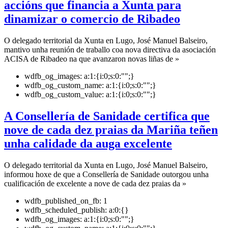
accións que financia a Xunta para
dinamizar o comercio de Ribadeo
O delegado territorial da Xunta en Lugo, José Manuel Balseiro,
mantivo unha reunión de traballo coa nova directiva da asociación
ACISA de Ribadeo na que avanzaron novas liñas de »
wdfb_og_images:
a:1:{i:0;s:0:"";}
wdfb_og_custom_name:
a:1:{i:0;s:0:"";}
wdfb_og_custom_value:
a:1:{i:0;s:0:"";}
A Consellería de Sanidade certifica que
nove de cada dez praias da Mariña teñen
unha calidade da auga excelente
O delegado territorial da Xunta en Lugo, José Manuel Balseiro,
informou hoxe de que a Consellería de Sanidade outorgou unha
cualificación de excelente a nove de cada dez praias da »
wdfb_published_on_fb:
1
wdfb_scheduled_publish:
a:0:{}
wdfb_og_images:
a:1:{i:0;s:0:"";}