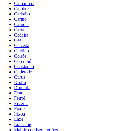
Camariñas
Cambre
Carballo
Cariño
Carnota
Carral
Cedeira
Cee
Cerceda
Cerdido
Coirós
Corcubión
Coristanco
Culleredo
Curtis
Dodro
Dumbría
Fene
Ferrol
Fisterra
Frades
Irixoa
Laxe
Lousame
Malpica de Bergantiños