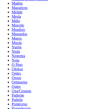
Mañón
Mazaricos
Melide
Mesía
Miño
Moeche
Monfero
Mugardos
Muros
Muxía
Narón
Neda
Negreira
Noia
O Pino
Oleiros
Ordes
Oroso
Ortigueira
Outes
Oza/Cesuras
Paderne
Padrón
Ponteceso
Pontedeume