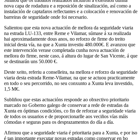
Sinalou que os traballos realizados incluíron a extensión dunha
nova capa de rodadura e a reposición de sinalización, así como a
instalación de captafaros reflectantes e a colocación e renovación de
barreiras de seguridade onde foi necesario.
Salientou que esta nova actuación de mellora da seguridade viaria
na estrada LU-133, entre Reme e Vilamar, súmase á xa realizada
hai aproximadamente dous anos, no reforzo de firme do treito
inicial desta vía, na que a Xunta investiu 480.000€. E avanzou que
este intervención verase completada cunha nova actuación de
mellora do firme, neste caso, á altura do lugar de San Vicente, á que
se destinarán uns 50.000 €.
Deste xeito, referiu a conselleira, na mellora e reforzo da seguridade
viaria desta estrada Reme-Vilamar, na que se actuou practicamente
en todo o seu percorrido, no seu conxunto a Xunta leva investido,
1,5 M€.
Subliñou que estas actuacións responde ao obxectivo prioritario
marcado no Goberno galego de conservar a rede de estradas da
Xunta en óptimas condicións, co fin de reforzar a seguridade viaria
de todos os usuarios e de proporcionarlle aos veciños vías máis
cómodas e seguras para os desprazamentos do día a día.
Afirmou que a seguridade viaria é prioritaria para a Xunta, e por iso
é tan importante executar novas estradas como conservar en bo