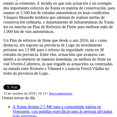
estado as existentes. E incidiu en que esta actuación é un exemplo
dos importantes esforzos da Xunta en materia de conservación, para
manter os 5.500 km de estradas autonómicas en boas condicións.
Vázquez Mourelle lembrou que ademais de realizar tarefas de
conservación ordinaria, o departamento de Infraestruturas da Xunta
ten en marcha un Plan de Reforzos de Firme para mellorar máis de
1.000 km de vías autonómicas.
Un Plan de reforzos de firme que desde o ano 2016, tal e como
destacou, ten suposto na provincia de Lugo un investimento
próximo aos 13 M€ para o reforzo da seguridade viaria en 30
estradas da provincia. Entre elas, actuacións que avanzou van
tamén a acometerse de maneira inmediata, na mellora do firme no
vial Viveiro-Cabreiros, ás que engadir as actuacións xa comezadas
na estrada entre Riotorto e Vilameá e a autovía Ferrol-Vilalba no
treito da provincia de Lugo.
15 de outubro de 2018 | 16:13 •
Sen comentarios
Outras novas do día
A Xunta destina 2,5 M€ para a comunidade galega en
Venezuela, con partidas específicas para ás persoas afectadas
polo terremoto