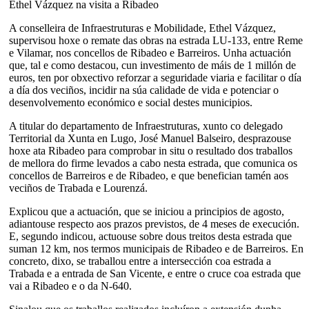
Ethel Vázquez na visita a Ribadeo
A conselleira de Infraestruturas e Mobilidade, Ethel Vázquez,
supervisou hoxe o remate das obras na estrada LU-133, entre Reme
e Vilamar, nos concellos de Ribadeo e Barreiros. Unha actuación
que, tal e como destacou, cun investimento de máis de 1 millón de
euros, ten por obxectivo reforzar a seguridade viaria e facilitar o día
a día dos veciños, incidir na súa calidade de vida e potenciar o
desenvolvemento económico e social destes municipios.
A titular do departamento de Infraestruturas, xunto co delegado
Territorial da Xunta en Lugo, José Manuel Balseiro, desprazouse
hoxe ata Ribadeo para comprobar in situ o resultado dos traballos
de mellora do firme levados a cabo nesta estrada, que comunica os
concellos de Barreiros e de Ribadeo, e que benefician tamén aos
veciños de Trabada e Lourenzá.
Explicou que a actuación, que se iniciou a principios de agosto,
adiantouse respecto aos prazos previstos, de 4 meses de execución.
E, segundo indicou, actuouse sobre dous treitos desta estrada que
suman 12 km, nos termos municipais de Ribadeo e de Barreiros. En
concreto, dixo, se traballou entre a intersección coa estrada a
Trabada e a entrada de San Vicente, e entre o cruce coa estrada que
vai a Ribadeo e o da N-640.