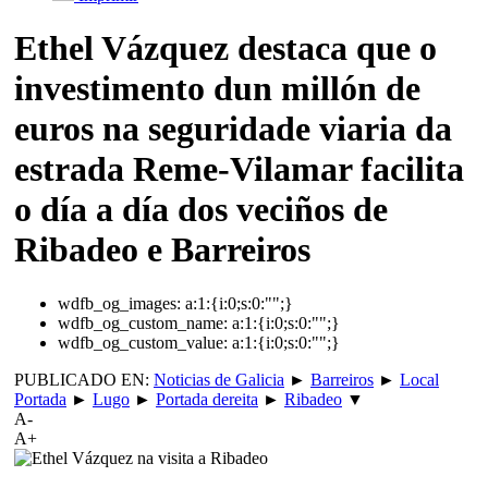
Ethel Vázquez destaca que o
investimento dun millón de
euros na seguridade viaria da
estrada Reme-Vilamar facilita
o día a día dos veciños de
Ribadeo e Barreiros
wdfb_og_images:
a:1:{i:0;s:0:"";}
wdfb_og_custom_name:
a:1:{i:0;s:0:"";}
wdfb_og_custom_value:
a:1:{i:0;s:0:"";}
PUBLICADO EN:
Noticias de Galicia
►
Barreiros
►
Local
Portada
►
Lugo
►
Portada dereita
►
Ribadeo
▼
A-
A+