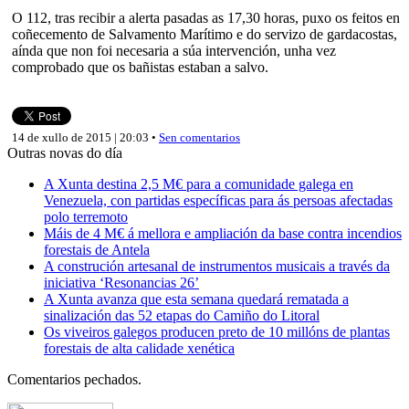
O 112, tras recibir a alerta pasadas as 17,30 horas, puxo os feitos en
coñecemento de Salvamento Marítimo e do servizo de gardacostas,
aínda que non foi necesaria a súa intervención, unha vez
comprobado que os bañistas estaban a salvo.
14 de xullo de 2015 | 20:03 •
Sen comentarios
Outras novas do día
A Xunta destina 2,5 M€ para a comunidade galega en
Venezuela, con partidas específicas para ás persoas afectadas
polo terremoto
Máis de 4 M€ á mellora e ampliación da base contra incendios
forestais de Antela
A construción artesanal de instrumentos musicais a través da
iniciativa ‘Resonancias 26’
A Xunta avanza que esta semana quedará rematada a
sinalización das 52 etapas do Camiño do Litoral
Os viveiros galegos producen preto de 10 millóns de plantas
forestais de alta calidade xenética
Comentarios pechados.