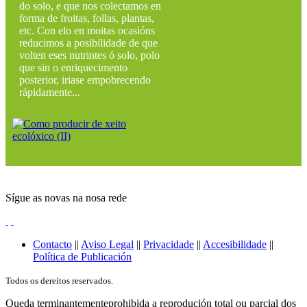
do solo, e que nos colectamos en
forma de froitas, follas, plantas,
etc. Con elo en moitas ocasións
reducimos a posibilidade de que
volten eses nutrintes ó solo, polo
que sin o enriquecimento
posterior, iriase empobrecendo
rápidamente...
Sígue as novas na nosa rede
Contacto
||
Aviso Legal
||
Privacidade
||
Accesibilidade
||
Política de Publicación
Todos os dereitos reservados.
Queda terminantementeprohibida a reprodución total ou parcial dos