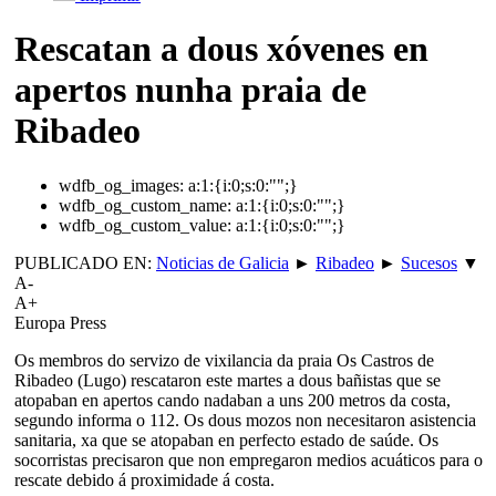
Rescatan a dous xóvenes en
apertos nunha praia de
Ribadeo
wdfb_og_images:
a:1:{i:0;s:0:"";}
wdfb_og_custom_name:
a:1:{i:0;s:0:"";}
wdfb_og_custom_value:
a:1:{i:0;s:0:"";}
PUBLICADO EN:
Noticias de Galicia
►
Ribadeo
►
Sucesos
▼
A-
A+
Europa Press
Os membros do servizo de vixilancia da praia Os Castros de
Ribadeo (Lugo) rescataron este martes a dous bañistas que se
atopaban en apertos cando nadaban a uns 200 metros da costa,
segundo informa o 112. Os dous mozos non necesitaron asistencia
sanitaria, xa que se atopaban en perfecto estado de saúde. Os
socorristas precisaron que non empregaron medios acuáticos para o
rescate debido á proximidade á costa.