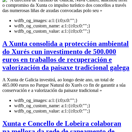
o compromiso da Xunta co impulso turístico dos concellos a través
das numerosas liñas de axudas convocadas polo seu »
wdfb_og_images:
a:1:{i:0;s:0:"";}
wdfb_og_custom_name:
a:1:{i:0;s:0:"";}
wdfb_og_custom_value:
a:1:{i:0;s:0:"";}
A Xunta consolida a protección ambiental
do Xurés cun investimento de 500.000
euros en traballos de recuperación e
valorización da paisaxe tradicional galega
A Xunta de Galicia investirá, ao longo deste ano, un total de
465.000 euros no Parque Natural do Xurés co fin de garantir a súa
conservación e a valorización da paisaxe tradicional »
wdfb_og_images:
a:1:{i:0;s:0:"";}
wdfb_og_custom_name:
a:1:{i:0;s:0:"";}
wdfb_og_custom_value:
a:1:{i:0;s:0:"";}
Xunta e Concello de Lobeira colaboran
na mellora da rede de saneamento de