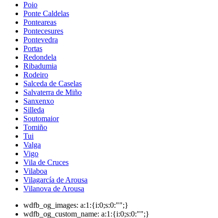
Poio
Ponte Caldelas
Ponteareas
Pontecesures
Pontevedra
Portas
Redondela
Ribadumia
Rodeiro
Salceda de Caselas
Salvaterra de Miño
Sanxenxo
Silleda
Soutomaior
Tomiño
Tui
Valga
Vigo
Vila de Cruces
Vilaboa
Vilagarcía de Arousa
Vilanova de Arousa
wdfb_og_images:
a:1:{i:0;s:0:"";}
wdfb_og_custom_name:
a:1:{i:0;s:0:"";}