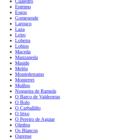
Cualedro
Entrimo
Esgos
Gomesende
Larouco
Laza
Leiro
Lobeira
Lobios
Maceda
Manzaneda
Maside
Melón
Montederramo
Monterrei
Muíños
Nogueira de Ramuín
O Barco de Valdeorras
O Bolo
O Carballiño
O Irixo
O Pereiro de Aguiar
Oímbra
Os Blancos
Ourense