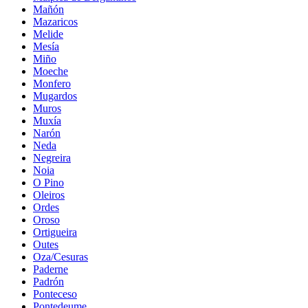
Mañón
Mazaricos
Melide
Mesía
Miño
Moeche
Monfero
Mugardos
Muros
Muxía
Narón
Neda
Negreira
Noia
O Pino
Oleiros
Ordes
Oroso
Ortigueira
Outes
Oza/Cesuras
Paderne
Padrón
Ponteceso
Pontedeume