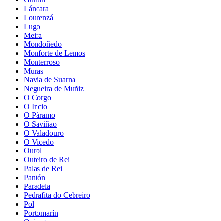
Láncara
Lourenzá
Lugo
Meira
Mondoñedo
Monforte de Lemos
Monterroso
Muras
Navia de Suarna
Negueira de Muñiz
O Corgo
O Incio
O Páramo
O Saviñao
O Valadouro
O Vicedo
Ourol
Outeiro de Rei
Palas de Rei
Pantón
Paradela
Pedrafita do Cebreiro
Pol
Portomarín