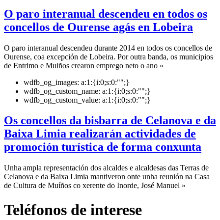
O paro interanual descendeu en todos os
concellos de Ourense agás en Lobeira
O paro interanual descendeu durante 2014 en todos os concellos de
Ourense, coa excepción de Lobeira. Por outra banda, os municipios
de Entrimo e Muiños crearon emprego neto o ano »
wdfb_og_images:
a:1:{i:0;s:0:"";}
wdfb_og_custom_name:
a:1:{i:0;s:0:"";}
wdfb_og_custom_value:
a:1:{i:0;s:0:"";}
Os concellos da bisbarra de Celanova e da
Baixa Limia realizarán actividades de
promoción turística de forma conxunta
Unha ampla representación dos alcaldes e alcaldesas das Terras de
Celanova e da Baixa Limia mantiveron onte unha reunión na Casa
de Cultura de Muíños co xerente do Inorde, José Manuel »
Teléfonos de interese