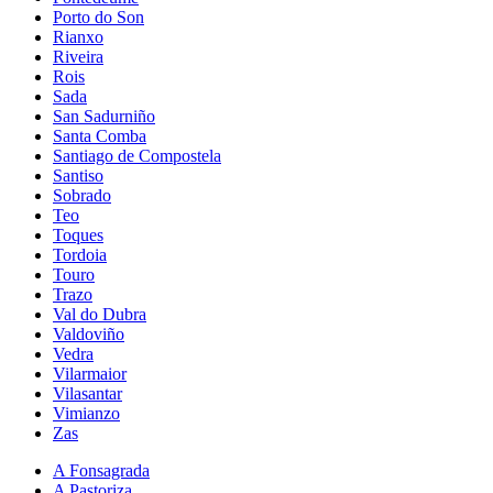
Porto do Son
Rianxo
Riveira
Rois
Sada
San Sadurniño
Santa Comba
Santiago de Compostela
Santiso
Sobrado
Teo
Toques
Tordoia
Touro
Trazo
Val do Dubra
Valdoviño
Vedra
Vilarmaior
Vilasantar
Vimianzo
Zas
A Fonsagrada
A Pastoriza