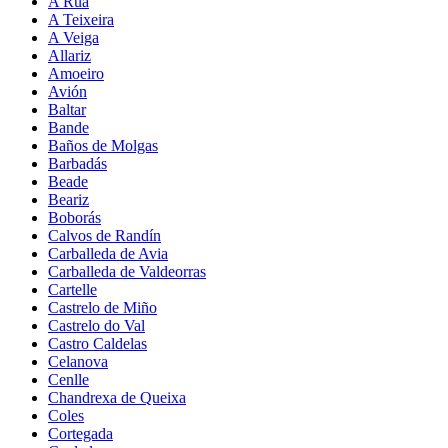
A Rúa
A Teixeira
A Veiga
Allariz
Amoeiro
Avión
Baltar
Bande
Baños de Molgas
Barbadás
Beade
Beariz
Boborás
Calvos de Randín
Carballeda de Avia
Carballeda de Valdeorras
Cartelle
Castrelo de Miño
Castrelo do Val
Castro Caldelas
Celanova
Cenlle
Chandrexa de Queixa
Coles
Cortegada