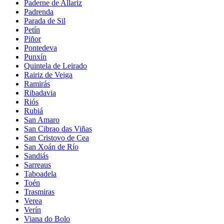
Paderne de Allariz
Padrenda
Parada de Sil
Petín
Piñor
Pontedeva
Punxín
Quintela de Leirado
Rairiz de Veiga
Ramirás
Ribadavia
Riós
Rubiá
San Amaro
San Cibrao das Viñas
San Cristovo de Cea
San Xoán de Río
Sandiás
Sarreaus
Taboadela
Toén
Trasmiras
Verea
Verín
Viana do Bolo