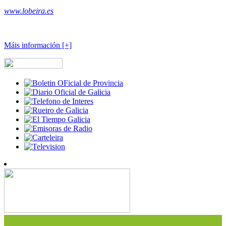
www.lobeira.es
Máis información [+]