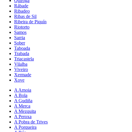
Quiroga
Rábade
Ribadeo
Ribas de Sil
Ribeira de Piquín
Riotorto
Samos
Sarria
Sober
Taboada
Trabada
Triacastela
Vilalba
Viveiro
Xermade
Xove
A Arnoia
A Bola
A Gudiña
A Merca
A Mezquita
A Peroxa
A Pobra de Trives
A Porqueira