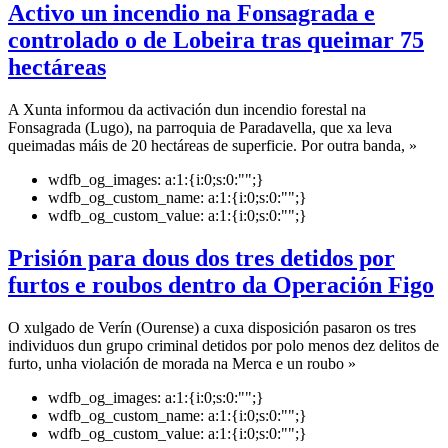
Activo un incendio na Fonsagrada e
controlado o de Lobeira tras queimar 75
hectáreas
A Xunta informou da activación dun incendio forestal na
Fonsagrada (Lugo), na parroquia de Paradavella, que xa leva
queimadas máis de 20 hectáreas de superficie. Por outra banda, »
wdfb_og_images:
a:1:{i:0;s:0:"";}
wdfb_og_custom_name:
a:1:{i:0;s:0:"";}
wdfb_og_custom_value:
a:1:{i:0;s:0:"";}
Prisión para dous dos tres detidos por
furtos e roubos dentro da Operación Figo
O xulgado de Verín (Ourense) a cuxa disposición pasaron os tres
individuos dun grupo criminal detidos por polo menos dez delitos de
furto, unha violación de morada na Merca e un roubo »
wdfb_og_images:
a:1:{i:0;s:0:"";}
wdfb_og_custom_name:
a:1:{i:0;s:0:"";}
wdfb_og_custom_value:
a:1:{i:0;s:0:"";}