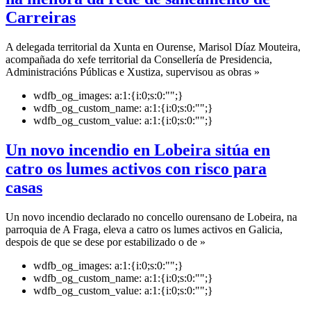
Carreiras
A delegada territorial da Xunta en Ourense, Marisol Díaz Mouteira,
acompañada do xefe territorial da Consellería de Presidencia,
Administracións Públicas e Xustiza, supervisou as obras »
wdfb_og_images:
a:1:{i:0;s:0:"";}
wdfb_og_custom_name:
a:1:{i:0;s:0:"";}
wdfb_og_custom_value:
a:1:{i:0;s:0:"";}
Un novo incendio en Lobeira sitúa en
catro os lumes activos con risco para
casas
Un novo incendio declarado no concello ourensano de Lobeira, na
parroquia de A Fraga, eleva a catro os lumes activos en Galicia,
despois de que se dese por estabilizado o de »
wdfb_og_images:
a:1:{i:0;s:0:"";}
wdfb_og_custom_name:
a:1:{i:0;s:0:"";}
wdfb_og_custom_value:
a:1:{i:0;s:0:"";}