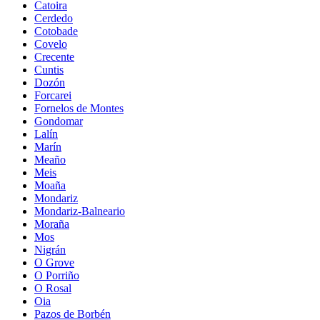
Catoira
Cerdedo
Cotobade
Covelo
Crecente
Cuntis
Dozón
Forcarei
Fornelos de Montes
Gondomar
Lalín
Marín
Meaño
Meis
Moaña
Mondariz
Mondariz-Balneario
Moraña
Mos
Nigrán
O Grove
O Porriño
O Rosal
Oia
Pazos de Borbén