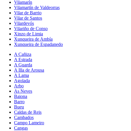
Vilamarín
Vilamartín de Valdeorras
Vilar de Barrio
Vilar de Santos
Vilardevós
Vilariño de Conso
Xinzo de Limia
Xunqueira de Ambía
Xunqueira de Espadanedo
A Cañiza
A Estrada
A Guarda
A Illa de Arousa
A Lama
Agolada
Arbo
As Neves
Baiona
Barro
Bueu
Caldas de Reis
Cambados
Campo Lameiro
Cangas