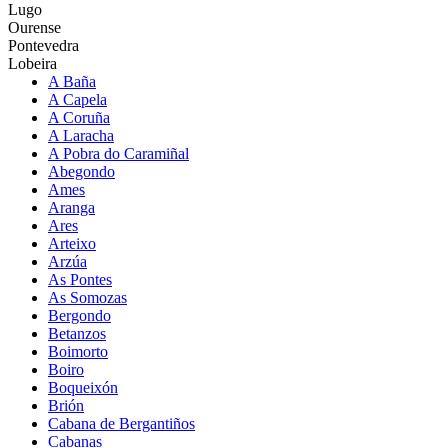
Lugo
Ourense
Pontevedra
Lobeira
A Baña
A Capela
A Coruña
A Laracha
A Pobra do Caramiñal
Abegondo
Ames
Aranga
Ares
Arteixo
Arzúa
As Pontes
As Somozas
Bergondo
Betanzos
Boimorto
Boiro
Boqueixón
Brión
Cabana de Bergantiños
Cabanas