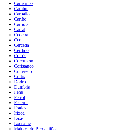
Camariñas
Cambre
Carballo
Cariño
Carnota
Carral
Cedeira
Cee
Cerceda
Cerdido
Coirós
Corcubión
Coristanco
Culleredo
Curtis
Dodro
Dumbría
Fene
Ferrol
Fisterra
Frades
Irixoa
Laxe
Lousame
Malpica de Bergantiños