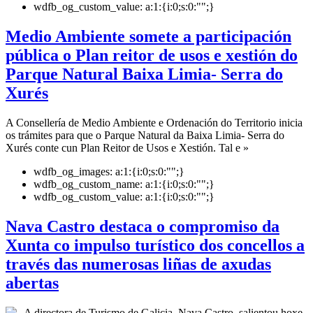
wdfb_og_custom_value:
a:1:{i:0;s:0:"";}
Medio Ambiente somete a participación
pública o Plan reitor de usos e xestión do
Parque Natural Baixa Limia- Serra do
Xurés
A Consellería de Medio Ambiente e Ordenación do Territorio inicia
os trámites para que o Parque Natural da Baixa Limia- Serra do
Xurés conte cun Plan Reitor de Usos e Xestión. Tal e »
wdfb_og_images:
a:1:{i:0;s:0:"";}
wdfb_og_custom_name:
a:1:{i:0;s:0:"";}
wdfb_og_custom_value:
a:1:{i:0;s:0:"";}
Nava Castro destaca o compromiso da
Xunta co impulso turístico dos concellos a
través das numerosas liñas de axudas
abertas
A directora de Turismo de Galicia, Nava Castro, salientou hoxe