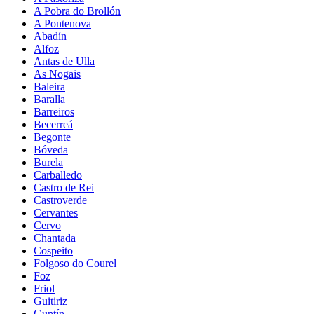
A Pobra do Brollón
A Pontenova
Abadín
Alfoz
Antas de Ulla
As Nogais
Baleira
Baralla
Barreiros
Becerreá
Begonte
Bóveda
Burela
Carballedo
Castro de Rei
Castroverde
Cervantes
Cervo
Chantada
Cospeito
Folgoso do Courel
Foz
Friol
Guitiriz
Guntín