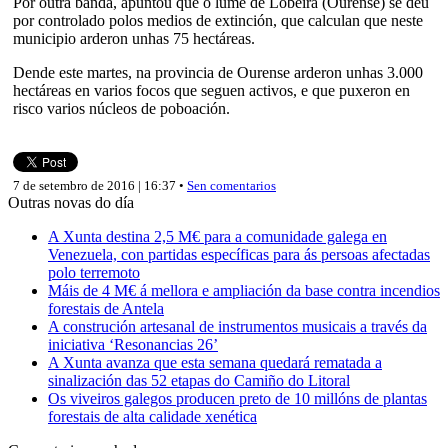
Por outra banda, apuntou que o lume de Lobeira (Ourense) se deu
por controlado polos medios de extinción, que calculan que neste
municipio arderon unhas 75 hectáreas.
Dende este martes, na provincia de Ourense arderon unhas 3.000
hectáreas en varios focos que seguen activos, e que puxeron en
risco varios núcleos de poboación.
7 de setembro de 2016 | 16:37 •
Sen comentarios
Outras novas do día
A Xunta destina 2,5 M€ para a comunidade galega en
Venezuela, con partidas específicas para ás persoas afectadas
polo terremoto
Máis de 4 M€ á mellora e ampliación da base contra incendios
forestais de Antela
A construción artesanal de instrumentos musicais a través da
iniciativa ‘Resonancias 26’
A Xunta avanza que esta semana quedará rematada a
sinalización das 52 etapas do Camiño do Litoral
Os viveiros galegos producen preto de 10 millóns de plantas
forestais de alta calidade xenética