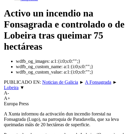
Activo un incendio na
Fonsagrada e controlado o de
Lobeira tras queimar 75
hectáreas
wdfb_og_images:
a:1:{i:0;s:0:"";}
wdfb_og_custom_name:
a:1:{i:0;s:0:"";}
wdfb_og_custom_value:
a:1:{i:0;s:0:"";}
PUBLICADO EN:
Noticias de Galicia
►
A Fonsagrada
►
Lobeira
▼
A-
A+
Europa Press
A Xunta informou da activación dun incendio forestal na
Fonsagrada (Lugo), na parroquia de Paradavella, que xa leva
queimadas máis de 20 hectáreas de superficie.