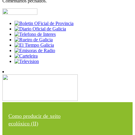
Comentarios pechados.
Como producir de xeito
ecolóxico (II)