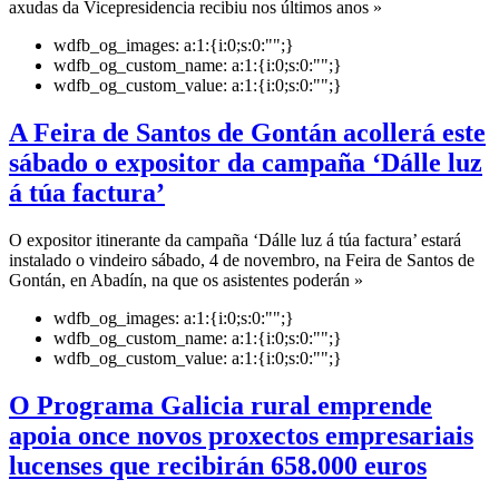
axudas da Vicepresidencia recibiu nos últimos anos »
wdfb_og_images:
a:1:{i:0;s:0:"";}
wdfb_og_custom_name:
a:1:{i:0;s:0:"";}
wdfb_og_custom_value:
a:1:{i:0;s:0:"";}
A Feira de Santos de Gontán acollerá este
sábado o expositor da campaña ‘Dálle luz
á túa factura’
O expositor itinerante da campaña ‘Dálle luz á túa factura’ estará
instalado o vindeiro sábado, 4 de novembro, na Feira de Santos de
Gontán, en Abadín, na que os asistentes poderán »
wdfb_og_images:
a:1:{i:0;s:0:"";}
wdfb_og_custom_name:
a:1:{i:0;s:0:"";}
wdfb_og_custom_value:
a:1:{i:0;s:0:"";}
O Programa Galicia rural emprende
apoia once novos proxectos empresariais
lucenses que recibirán 658.000 euros