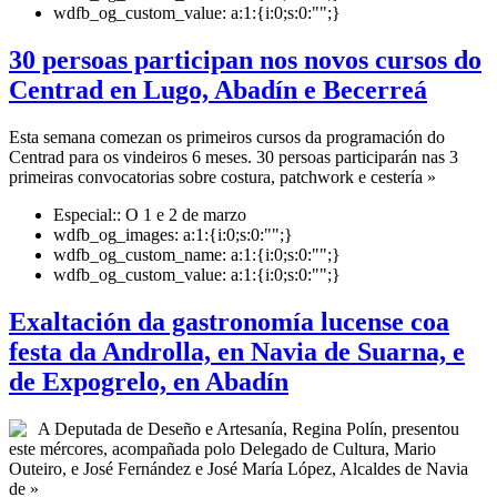
wdfb_og_custom_value:
a:1:{i:0;s:0:"";}
30 persoas participan nos novos cursos do
Centrad en Lugo, Abadín e Becerreá
Esta semana comezan os primeiros cursos da programación do
Centrad para os vindeiros 6 meses. 30 persoas participarán nas 3
primeiras convocatorias sobre costura, patchwork e cestería »
Especial::
O 1 e 2 de marzo
wdfb_og_images:
a:1:{i:0;s:0:"";}
wdfb_og_custom_name:
a:1:{i:0;s:0:"";}
wdfb_og_custom_value:
a:1:{i:0;s:0:"";}
Exaltación da gastronomía lucense coa
festa da Androlla, en Navia de Suarna, e
de Expogrelo, en Abadín
A Deputada de Deseño e Artesanía, Regina Polín, presentou
este mércores, acompañada polo Delegado de Cultura, Mario
Outeiro, e José Fernández e José María López, Alcaldes de Navia
de »