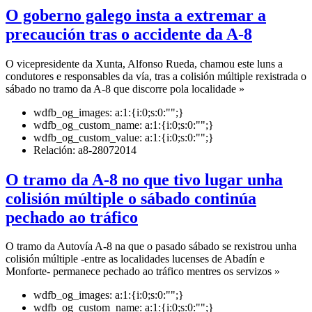
O goberno galego insta a extremar a
precaución tras o accidente da A-8
O vicepresidente da Xunta, Alfonso Rueda, chamou este luns a
condutores e responsables da vía, tras a colisión múltiple rexistrada o
sábado no tramo da A-8 que discorre pola localidade »
wdfb_og_images:
a:1:{i:0;s:0:"";}
wdfb_og_custom_name:
a:1:{i:0;s:0:"";}
wdfb_og_custom_value:
a:1:{i:0;s:0:"";}
Relación:
a8-28072014
O tramo da A-8 no que tivo lugar unha
colisión múltiple o sábado continúa
pechado ao tráfico
O tramo da Autovía A-8 na que o pasado sábado se rexistrou unha
colisión múltiple -entre as localidades lucenses de Abadín e
Monforte- permanece pechado ao tráfico mentres os servizos »
wdfb_og_images:
a:1:{i:0;s:0:"";}
wdfb_og_custom_name:
a:1:{i:0;s:0:"";}