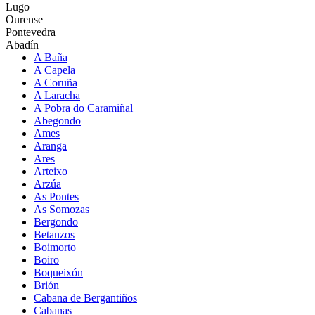
Lugo
Ourense
Pontevedra
Abadín
A Baña
A Capela
A Coruña
A Laracha
A Pobra do Caramiñal
Abegondo
Ames
Aranga
Ares
Arteixo
Arzúa
As Pontes
As Somozas
Bergondo
Betanzos
Boimorto
Boiro
Boqueixón
Brión
Cabana de Bergantiños
Cabanas