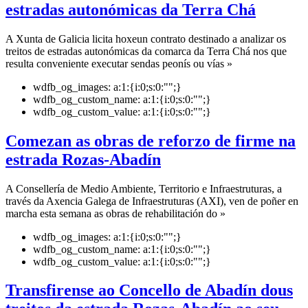
estradas autonómicas da Terra Chá
A Xunta de Galicia licita hoxeun contrato destinado a analizar os
treitos de estradas autonómicas da comarca da Terra Chá nos que
resulta conveniente executar sendas peonís ou vías »
wdfb_og_images:
a:1:{i:0;s:0:"";}
wdfb_og_custom_name:
a:1:{i:0;s:0:"";}
wdfb_og_custom_value:
a:1:{i:0;s:0:"";}
Comezan as obras de reforzo de firme na
estrada Rozas-Abadín
A Consellería de Medio Ambiente, Territorio e Infraestruturas, a
través da Axencia Galega de Infraestruturas (AXI), ven de poñer en
marcha esta semana as obras de rehabilitación do »
wdfb_og_images:
a:1:{i:0;s:0:"";}
wdfb_og_custom_name:
a:1:{i:0;s:0:"";}
wdfb_og_custom_value:
a:1:{i:0;s:0:"";}
Transfirense ao Concello de Abadín dous