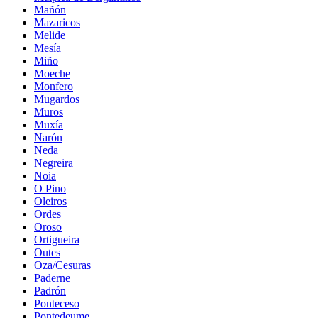
Mañón
Mazaricos
Melide
Mesía
Miño
Moeche
Monfero
Mugardos
Muros
Muxía
Narón
Neda
Negreira
Noia
O Pino
Oleiros
Ordes
Oroso
Ortigueira
Outes
Oza/Cesuras
Paderne
Padrón
Ponteceso
Pontedeume