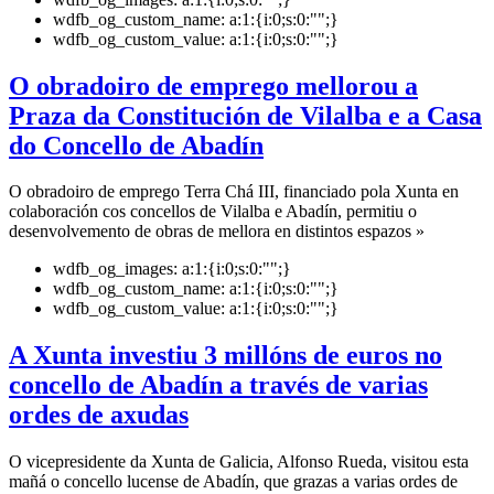
wdfb_og_custom_name:
a:1:{i:0;s:0:"";}
wdfb_og_custom_value:
a:1:{i:0;s:0:"";}
O obradoiro de emprego mellorou a
Praza da Constitución de Vilalba e a Casa
do Concello de Abadín
O obradoiro de emprego Terra Chá III, financiado pola Xunta en
colaboración cos concellos de Vilalba e Abadín, permitiu o
desenvolvemento de obras de mellora en distintos espazos »
wdfb_og_images:
a:1:{i:0;s:0:"";}
wdfb_og_custom_name:
a:1:{i:0;s:0:"";}
wdfb_og_custom_value:
a:1:{i:0;s:0:"";}
A Xunta investiu 3 millóns de euros no
concello de Abadín a través de varias
ordes de axudas
O vicepresidente da Xunta de Galicia, Alfonso Rueda, visitou esta
mañá o concello lucense de Abadín, que grazas a varias ordes de