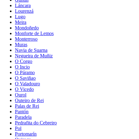
Láncara
Lourenzá
Lugo
Meira
Mondoñedo
Monforte de Lemos
Monterroso
Muras
Navia de Suarna
Negueira de Muñiz
O Corgo
O Incio
O Páramo
O Saviñao
O Valadouro
O Vicedo
Ourol
Outeiro de Rei
Palas de Rei
Pantón
Paradela
Pedrafita do Cebreiro
Pol
Portomarín