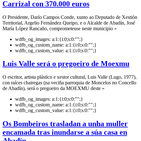
Carrizal con 370.000 euros
O Presidente, Darío Campos Conde, xunto ao Deputado de Xestión
Territorial, Argelio Fernández Queipo, e o Alcalde de Abadín, José
María López Rancaño, comprometeuse neste municipio »
wdfb_og_images:
a:1:{i:0;s:0:"";}
wdfb_og_custom_name:
a:1:{i:0;s:0:"";}
wdfb_og_custom_value:
a:1:{i:0;s:0:"";}
Luis Valle será o pregoeiro de Moexmu
O escritor, artista plástico e xestor cultural, Luis Valle (Lugo, 1977),
con raíces chairegas (na veciña parroquia de Moncelos no Concello
de Abadín), será o pregoeiro da MOEXMU deste »
wdfb_og_images:
a:1:{i:0;s:0:"";}
wdfb_og_custom_name:
a:1:{i:0;s:0:"";}
wdfb_og_custom_value:
a:1:{i:0;s:0:"";}
Os Bombeiros trasladan a unha muller
encamada tras inundarse a súa casa en
Abadín