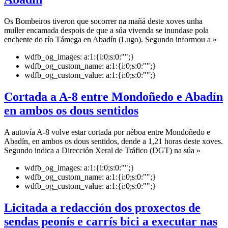
Os Bombeiros tiveron que socorrer na mañá deste xoves unha
muller encamada despois de que a súa vivenda se inundase pola
enchente do río Támega en Abadín (Lugo). Segundo informou a »
wdfb_og_images:
a:1:{i:0;s:0:"";}
wdfb_og_custom_name:
a:1:{i:0;s:0:"";}
wdfb_og_custom_value:
a:1:{i:0;s:0:"";}
Cortada a A-8 entre Mondoñedo e Abadín
en ambos os dous sentidos
A autovía A-8 volve estar cortada por néboa entre Mondoñedo e
Abadín, en ambos os dous sentidos, dende a 1,21 horas deste xoves.
Segundo indica a Dirección Xeral de Tráfico (DGT) na súa »
wdfb_og_images:
a:1:{i:0;s:0:"";}
wdfb_og_custom_name:
a:1:{i:0;s:0:"";}
wdfb_og_custom_value:
a:1:{i:0;s:0:"";}
Licitada a redacción dos proxectos de
sendas peonís e carrís bici a executar nas