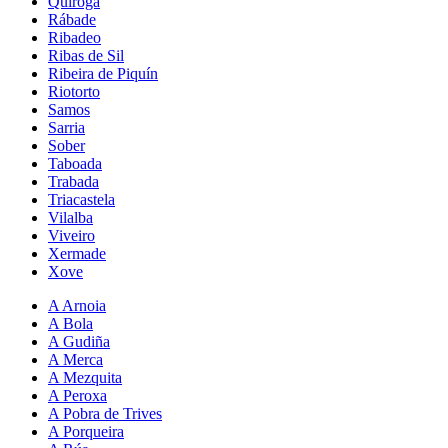
Quiroga
Rábade
Ribadeo
Ribas de Sil
Ribeira de Piquín
Riotorto
Samos
Sarria
Sober
Taboada
Trabada
Triacastela
Vilalba
Viveiro
Xermade
Xove
A Arnoia
A Bola
A Gudiña
A Merca
A Mezquita
A Peroxa
A Pobra de Trives
A Porqueira