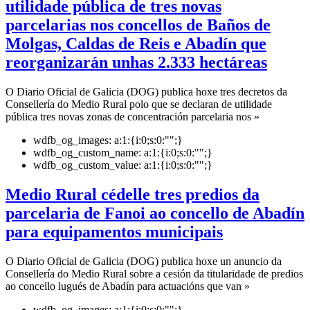
utilidade pública de tres novas
parcelarias nos concellos de Baños de
Molgas, Caldas de Reis e Abadín que
reorganizarán unhas 2.333 hectáreas
O Diario Oficial de Galicia (DOG) publica hoxe tres decretos da
Consellería do Medio Rural polo que se declaran de utilidade
pública tres novas zonas de concentración parcelaria nos »
wdfb_og_images:
a:1:{i:0;s:0:"";}
wdfb_og_custom_name:
a:1:{i:0;s:0:"";}
wdfb_og_custom_value:
a:1:{i:0;s:0:"";}
Medio Rural cédelle tres predios da
parcelaria de Fanoi ao concello de Abadín
para equipamentos municipais
O Diario Oficial de Galicia (DOG) publica hoxe un anuncio da
Consellería do Medio Rural sobre a cesión da titularidade de predios
ao concello lugués de Abadín para actuacións que van »
wdfb_og_images:
a:1:{i:0;s:0:"";}