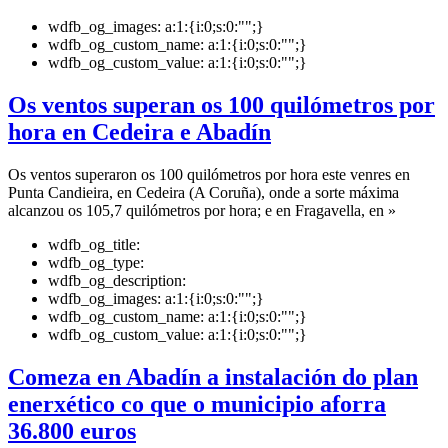
wdfb_og_images:
a:1:{i:0;s:0:"";}
wdfb_og_custom_name:
a:1:{i:0;s:0:"";}
wdfb_og_custom_value:
a:1:{i:0;s:0:"";}
Os ventos superan os 100 quilómetros por
hora en Cedeira e Abadín
Os ventos superaron os 100 quilómetros por hora este venres en
Punta Candieira, en Cedeira (A Coruña), onde a sorte máxima
alcanzou os 105,7 quilómetros por hora; e en Fragavella, en »
wdfb_og_title:
wdfb_og_type:
wdfb_og_description:
wdfb_og_images:
a:1:{i:0;s:0:"";}
wdfb_og_custom_name:
a:1:{i:0;s:0:"";}
wdfb_og_custom_value:
a:1:{i:0;s:0:"";}
Comeza en Abadín a instalación do plan
enerxético co que o municipio aforra
36.800 euros