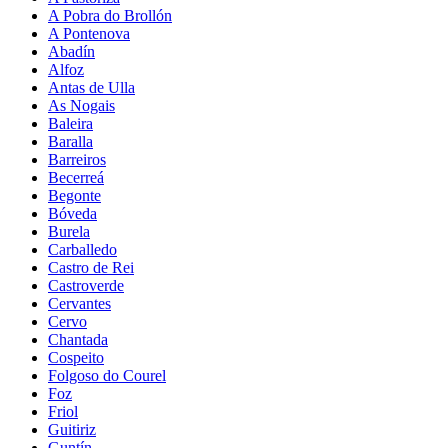
A Pobra do Brollón
A Pontenova
Abadín
Alfoz
Antas de Ulla
As Nogais
Baleira
Baralla
Barreiros
Becerreá
Begonte
Bóveda
Burela
Carballedo
Castro de Rei
Castroverde
Cervantes
Cervo
Chantada
Cospeito
Folgoso do Courel
Foz
Friol
Guitiriz
Guntín