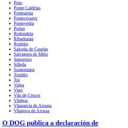
Poio
Ponte Caldelas
Ponteareas
Pontecesures
Pontevedra
Portas
Redondela
Ribadumia
Rodeiro
Salceda de Caselas
Salvaterra de Miño
Sanxenxo
Silleda
Soutomaior
Tomiño
Tui
Valga
Vigo
Vila de Cruces
Vilaboa
Vilagarcía de Arousa
Vilanova de Arousa
O DOG publica a declaración de