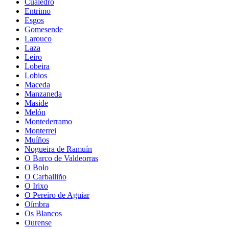
Cualedro
Entrimo
Esgos
Gomesende
Larouco
Laza
Leiro
Lobeira
Lobios
Maceda
Manzaneda
Maside
Melón
Montederramo
Monterrei
Muíños
Nogueira de Ramuín
O Barco de Valdeorras
O Bolo
O Carballiño
O Irixo
O Pereiro de Aguiar
Oímbra
Os Blancos
Ourense