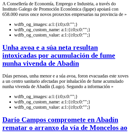
A Consellería de Economía, Emprego e Industria, a través do
Instituto Galego de Promoción Económica (Igape) apoiará con
658.000 euros once novos proxectos empresarias na provincia de »
wdfb_og_images:
a:1:{i:0;s:0:"";}
wdfb_og_custom_name:
a:1:{i:0;s:0:"";}
wdfb_og_custom_value:
a:1:{i:0;s:0:"";}
Unha avoa e a súa neta resultan
intoxicadas por acumulación de fume
nunha vivenda de Abadín
Dúas persoas, unha menor e a súa avoa, foron evacuadas este xoves
a un centro sanitario afectadas por inhalación de fume acumulado
nunha vivenda de Abadín (Lugo). Segundo a información »
wdfb_og_images:
a:1:{i:0;s:0:"";}
wdfb_og_custom_name:
a:1:{i:0;s:0:"";}
wdfb_og_custom_value:
a:1:{i:0;s:0:"";}
Darío Campos compromete en Abadín
rematar o arranxo da vía de Moncelos ao