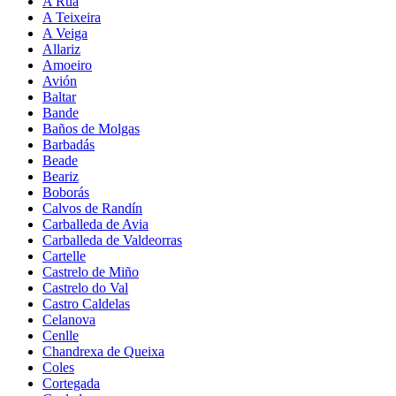
A Rúa
A Teixeira
A Veiga
Allariz
Amoeiro
Avión
Baltar
Bande
Baños de Molgas
Barbadás
Beade
Beariz
Boborás
Calvos de Randín
Carballeda de Avia
Carballeda de Valdeorras
Cartelle
Castrelo de Miño
Castrelo do Val
Castro Caldelas
Celanova
Cenlle
Chandrexa de Queixa
Coles
Cortegada