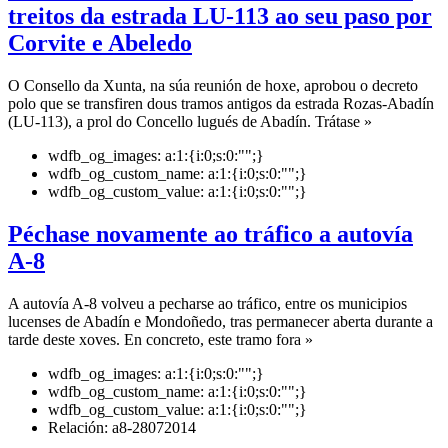
treitos da estrada LU-113 ao seu paso por
Corvite e Abeledo
O Consello da Xunta, na súa reunión de hoxe, aprobou o decreto
polo que se transfiren dous tramos antigos da estrada Rozas-Abadín
(LU-113), a prol do Concello lugués de Abadín. Trátase »
wdfb_og_images:
a:1:{i:0;s:0:"";}
wdfb_og_custom_name:
a:1:{i:0;s:0:"";}
wdfb_og_custom_value:
a:1:{i:0;s:0:"";}
Péchase novamente ao tráfico a autovía
A-8
A autovía A-8 volveu a pecharse ao tráfico, entre os municipios
lucenses de Abadín e Mondoñedo, tras permanecer aberta durante a
tarde deste xoves. En concreto, este tramo fora »
wdfb_og_images:
a:1:{i:0;s:0:"";}
wdfb_og_custom_name:
a:1:{i:0;s:0:"";}
wdfb_og_custom_value:
a:1:{i:0;s:0:"";}
Relación:
a8-28072014