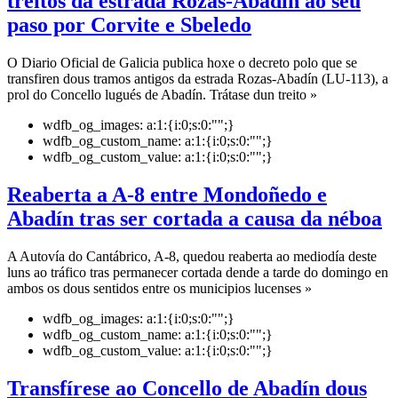
treitos da estrada Rozas-Abadín ao seu
paso por Corvite e Sbeledo
O Diario Oficial de Galicia publica hoxe o decreto polo que se
transfiren dous tramos antigos da estrada Rozas-Abadín (LU-113), a
prol do Concello lugués de Abadín. Trátase dun treito »
wdfb_og_images:
a:1:{i:0;s:0:"";}
wdfb_og_custom_name:
a:1:{i:0;s:0:"";}
wdfb_og_custom_value:
a:1:{i:0;s:0:"";}
Reaberta a A-8 entre Mondoñedo e
Abadín tras ser cortada a causa da néboa
A Autovía do Cantábrico, A-8, quedou reaberta ao mediodía deste
luns ao tráfico tras permanecer cortada dende a tarde do domingo en
ambos os dous sentidos entre os municipios lucenses »
wdfb_og_images:
a:1:{i:0;s:0:"";}
wdfb_og_custom_name:
a:1:{i:0;s:0:"";}
wdfb_og_custom_value:
a:1:{i:0;s:0:"";}
Transfírese ao Concello de Abadín dous