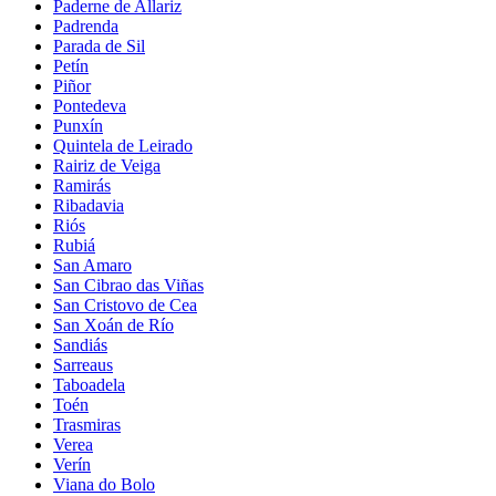
Paderne de Allariz
Padrenda
Parada de Sil
Petín
Piñor
Pontedeva
Punxín
Quintela de Leirado
Rairiz de Veiga
Ramirás
Ribadavia
Riós
Rubiá
San Amaro
San Cibrao das Viñas
San Cristovo de Cea
San Xoán de Río
Sandiás
Sarreaus
Taboadela
Toén
Trasmiras
Verea
Verín
Viana do Bolo