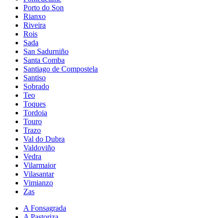
Porto do Son
Rianxo
Riveira
Rois
Sada
San Sadurniño
Santa Comba
Santiago de Compostela
Santiso
Sobrado
Teo
Toques
Tordoia
Touro
Trazo
Val do Dubra
Valdoviño
Vedra
Vilarmaior
Vilasantar
Vimianzo
Zas
A Fonsagrada
A Pastoriza