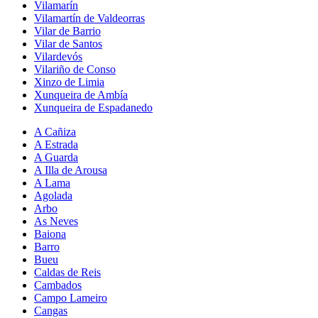
Vilamarín
Vilamartín de Valdeorras
Vilar de Barrio
Vilar de Santos
Vilardevós
Vilariño de Conso
Xinzo de Limia
Xunqueira de Ambía
Xunqueira de Espadanedo
A Cañiza
A Estrada
A Guarda
A Illa de Arousa
A Lama
Agolada
Arbo
As Neves
Baiona
Barro
Bueu
Caldas de Reis
Cambados
Campo Lameiro
Cangas