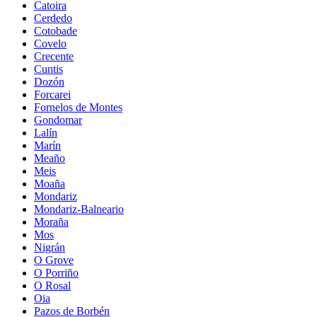
Catoira
Cerdedo
Cotobade
Covelo
Crecente
Cuntis
Dozón
Forcarei
Fornelos de Montes
Gondomar
Lalín
Marín
Meaño
Meis
Moaña
Mondariz
Mondariz-Balneario
Moraña
Mos
Nigrán
O Grove
O Porriño
O Rosal
Oia
Pazos de Borbén