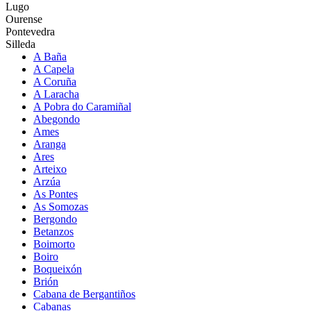
Lugo
Ourense
Pontevedra
Silleda
A Baña
A Capela
A Coruña
A Laracha
A Pobra do Caramiñal
Abegondo
Ames
Aranga
Ares
Arteixo
Arzúa
As Pontes
As Somozas
Bergondo
Betanzos
Boimorto
Boiro
Boqueixón
Brión
Cabana de Bergantiños
Cabanas