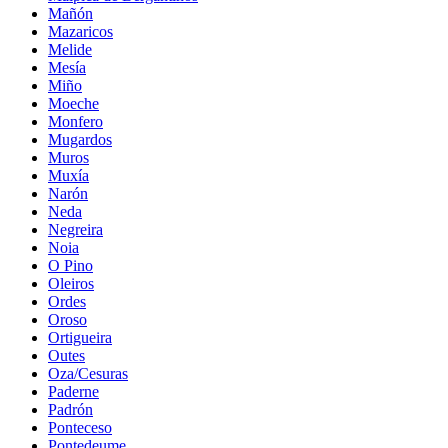
Mañón
Mazaricos
Melide
Mesía
Miño
Moeche
Monfero
Mugardos
Muros
Muxía
Narón
Neda
Negreira
Noia
O Pino
Oleiros
Ordes
Oroso
Ortigueira
Outes
Oza/Cesuras
Paderne
Padrón
Ponteceso
Pontedeume