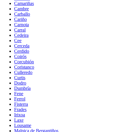
Camariñas
Cambre
Carballo
Cariño
Carnota
Carral
Cedeira
Cee
Cerceda
Cerdido
Coirós
Corcubión
Coristanco
Culleredo
Curtis
Dodro
Dumbría
Fene
Ferrol
Fisterra
Frades
Irixoa
Laxe
Lousame
Malpica de Bergantiños