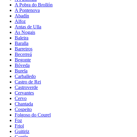
A Pobra do Brollón
A Pontenova
Abadín
Alfoz
Antas de Ulla
As Nogais
Baleira
Baralla
Barreiros
Becerreá
Begonte
Bóveda
Burela
Carballedo
Castro de Rei
Castroverde
Cervantes
Cervo
Chantada
Cospeito
Folgoso do Courel
Foz
Friol
Guitiriz
Guntín