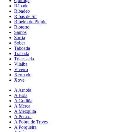
Quiroga
Rábade
Ribadeo
Ribas de Sil
Ribeira de Piquín
Riotorto
Samos
Sarria
Sober
Taboada
Trabada
Triacastela
Vilalba
Viveiro
Xermade
Xove
A Arnoia
A Bola
A Gudiña
A Merca
A Mezquita
A Peroxa
A Pobra de Trives
A Porqueira