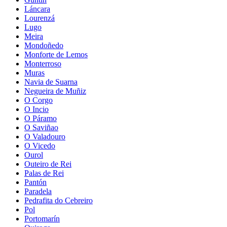
Láncara
Lourenzá
Lugo
Meira
Mondoñedo
Monforte de Lemos
Monterroso
Muras
Navia de Suarna
Negueira de Muñiz
O Corgo
O Incio
O Páramo
O Saviñao
O Valadouro
O Vicedo
Ourol
Outeiro de Rei
Palas de Rei
Pantón
Paradela
Pedrafita do Cebreiro
Pol
Portomarín