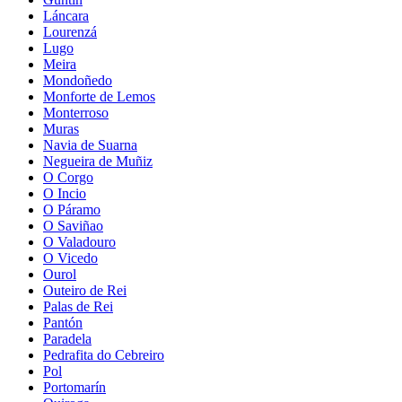
Láncara
Lourenzá
Lugo
Meira
Mondoñedo
Monforte de Lemos
Monterroso
Muras
Navia de Suarna
Negueira de Muñiz
O Corgo
O Incio
O Páramo
O Saviñao
O Valadouro
O Vicedo
Ourol
Outeiro de Rei
Palas de Rei
Pantón
Paradela
Pedrafita do Cebreiro
Pol
Portomarín