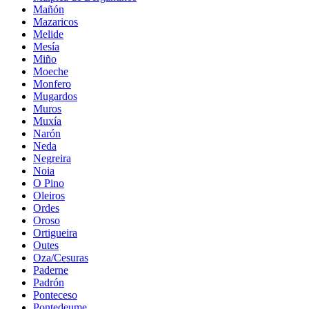
Mañón
Mazaricos
Melide
Mesía
Miño
Moeche
Monfero
Mugardos
Muros
Muxía
Narón
Neda
Negreira
Noia
O Pino
Oleiros
Ordes
Oroso
Ortigueira
Outes
Oza/Cesuras
Paderne
Padrón
Ponteceso
Pontedeume