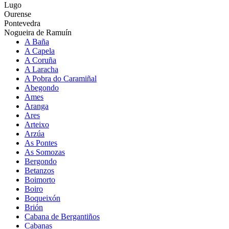
Lugo
Ourense
Pontevedra
Nogueira de Ramuín
A Baña
A Capela
A Coruña
A Laracha
A Pobra do Caramiñal
Abegondo
Ames
Aranga
Ares
Arteixo
Arzúa
As Pontes
As Somozas
Bergondo
Betanzos
Boimorto
Boiro
Boqueixón
Brión
Cabana de Bergantiños
Cabanas