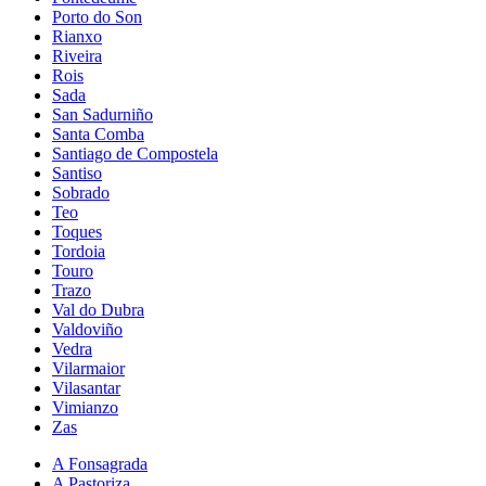
Porto do Son
Rianxo
Riveira
Rois
Sada
San Sadurniño
Santa Comba
Santiago de Compostela
Santiso
Sobrado
Teo
Toques
Tordoia
Touro
Trazo
Val do Dubra
Valdoviño
Vedra
Vilarmaior
Vilasantar
Vimianzo
Zas
A Fonsagrada
A Pastoriza