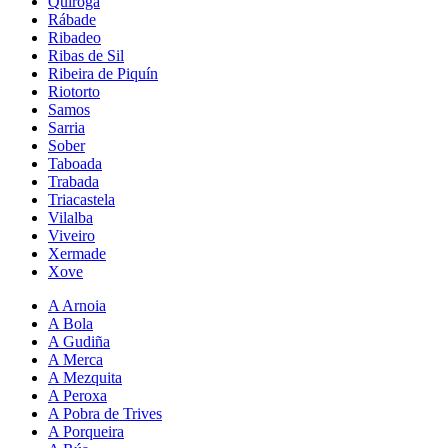
Quiroga
Rábade
Ribadeo
Ribas de Sil
Ribeira de Piquín
Riotorto
Samos
Sarria
Sober
Taboada
Trabada
Triacastela
Vilalba
Viveiro
Xermade
Xove
A Arnoia
A Bola
A Gudiña
A Merca
A Mezquita
A Peroxa
A Pobra de Trives
A Porqueira