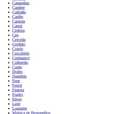
Camariñas
Cambre
Carballo
Cariño
Carnota
Carral
Cedeira
Cee
Cerceda
Cerdido
Coirós
Corcubión
Coristanco
Culleredo
Curtis
Dodro
Dumbría
Fene
Ferrol
Fisterra
Frades
Irixoa
Laxe
Lousame
Malpica de Bergantiños