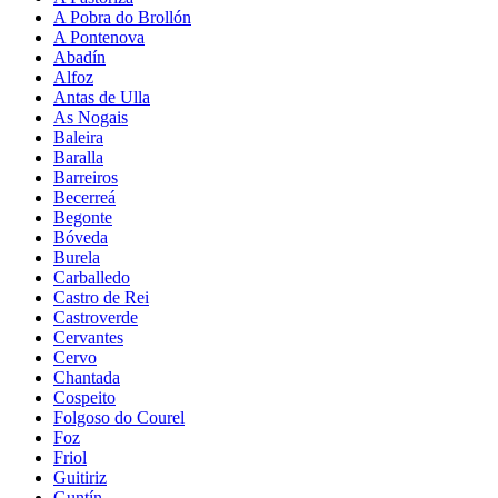
A Pobra do Brollón
A Pontenova
Abadín
Alfoz
Antas de Ulla
As Nogais
Baleira
Baralla
Barreiros
Becerreá
Begonte
Bóveda
Burela
Carballedo
Castro de Rei
Castroverde
Cervantes
Cervo
Chantada
Cospeito
Folgoso do Courel
Foz
Friol
Guitiriz
Guntín