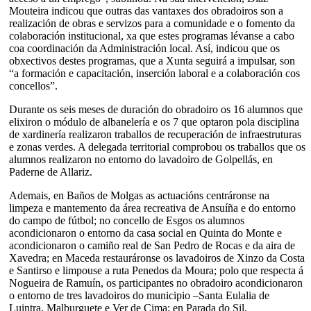
Mouteira indicou que outras das vantaxes dos obradoiros son a
realización de obras e servizos para a comunidade e o fomento da
colaboración institucional, xa que estes programas lévanse a cabo
coa coordinación da Administración local. Así, indicou que os
obxectivos destes programas, que a Xunta seguirá a impulsar, son
“a formación e capacitación, inserción laboral e a colaboración cos
concellos”.
Durante os seis meses de duración do obradoiro os 16 alumnos que
elixiron o módulo de albanelería e os 7 que optaron pola disciplina
de xardinería realizaron traballos de recuperación de infraestruturas
e zonas verdes. A delegada territorial comprobou os traballos que os
alumnos realizaron no entorno do lavadoiro de Golpellás, en
Paderne de Allariz.
Ademais, en Baños de Molgas as actuacións centráronse na
limpeza e mantemento da área recreativa de Ansuíña e do entorno
do campo de fútbol; no concello de Esgos os alumnos
acondicionaron o entorno da casa social en Quinta do Monte e
acondicionaron o camiño real de San Pedro de Rocas e da aira de
Xavedra; en Maceda restauráronse os lavadoiros de Xinzo da Costa
e Santirso e limpouse a ruta Penedos da Moura; polo que respecta á
Nogueira de Ramuín, os participantes no obradoiro acondicionaron
o entorno de tres lavadoiros do municipio –Santa Eulalia de
Luintra, Malburguete e Ver de Cima; en Parada do Sil,