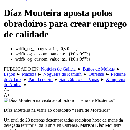
Díaz Mouteira aposta polos
obradoiros para crear emprego
de calidade
wdfb_og_images:
a:1:{i:0;s:0:"";}
wdfb_og_custom_name:
a:1:{i:0;s:0:"";}
wdfb_og_custom_value:
a:1:{i:0;s:0:"";}
PUBLICADO EN:
Noticias de Galicia
►
Baños de Molgas
►
Esgos
►
Maceda
►
Nogueira de Ramuín
►
Ourense
►
Paderne
de Allariz
►
Parada de Sil
►
San Cibrao das Viñas
►
Xunqueira
de Ambía
▼
A-
A+
Díaz Mouteira na visita ao obradoiro “Terra de Mosteiros”
Un total de 23 persoas desempregadas recibiron hoxe de mans da
delegada territorial da Xunta en Ourense, Marisol Díaz Mouteira,