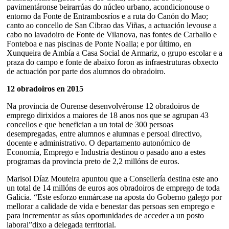
pavimentáronse beirarrúas do núcleo urbano, acondicionouse o
entorno da Fonte de Entrambosríos e a ruta do Canón do Mao;
canto ao concello de San Cibrao das Viñas, a actuación levouse a
cabo no lavadoiro de Fonte de Vilanova, nas fontes de Carballo e
Fonteboa e nas piscinas de Ponte Noalla; e por último, en
Xunqueira de Ambía a Casa Social de Armariz, o grupo escolar e a
praza do campo e fonte de abaixo foron as infraestruturas obxecto
de actuación por parte dos alumnos do obradoiro.
12 obradoiros en 2015
Na provincia de Ourense desenvolvéronse 12 obradoiros de
emprego dirixidos a maiores de 18 anos nos que se agrupan 43
concellos e que benefician a un total de 300 persoas
desempregadas, entre alumnos e alumnas e persoal directivo,
docente e administrativo. O departamento autonómico de
Economía, Emprego e Industria destinou o pasado ano a estes
programas da provincia preto de 2,2 millóns de euros.
Marisol Díaz Mouteira apuntou que a Consellería destina este ano
un total de 14 millóns de euros aos obradoiros de emprego de toda
Galicia. “Este esforzo enmárcase na aposta do Goberno galego por
mellorar a calidade de vida e benestar das persoas sen emprego e
para incrementar as súas oportunidades de acceder a un posto
laboral”dixo a delegada territorial.