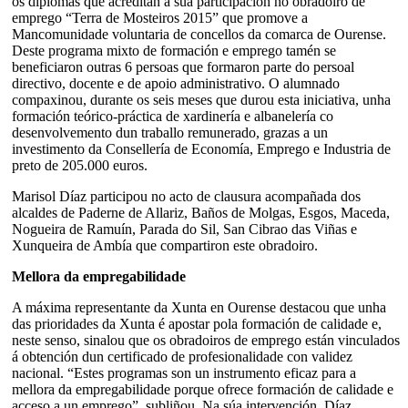
os diplomas que acreditan a súa participación no obradoiro de
emprego “Terra de Mosteiros 2015” que promove a
Mancomunidade voluntaria de concellos da comarca de Ourense.
Deste programa mixto de formación e emprego tamén se
beneficiaron outras 6 persoas que formaron parte do persoal
directivo, docente e de apoio administrativo. O alumnado
compaxinou, durante os seis meses que durou esta iniciativa, unha
formación teórico-práctica de xardinería e albanelería co
desenvolvemento dun traballo remunerado, grazas a un
investimento da Consellería de Economía, Emprego e Industria de
preto de 205.000 euros.
Marisol Díaz participou no acto de clausura acompañada dos
alcaldes de Paderne de Allariz, Baños de Molgas, Esgos, Maceda,
Nogueira de Ramuín, Parada do Sil, San Cibrao das Viñas e
Xunqueira de Ambía que compartiron este obradoiro.
Mellora da empregabilidade
A máxima representante da Xunta en Ourense destacou que unha
das prioridades da Xunta é apostar pola formación de calidade e,
neste senso, sinalou que os obradoiros de emprego están vinculados
á obtención dun certificado de profesionalidade con validez
nacional. “Estes programas son un instrumento eficaz para a
mellora da empregabilidade porque ofrece formación de calidade e
acceso a un emprego”, subliñou. Na súa intervención, Díaz