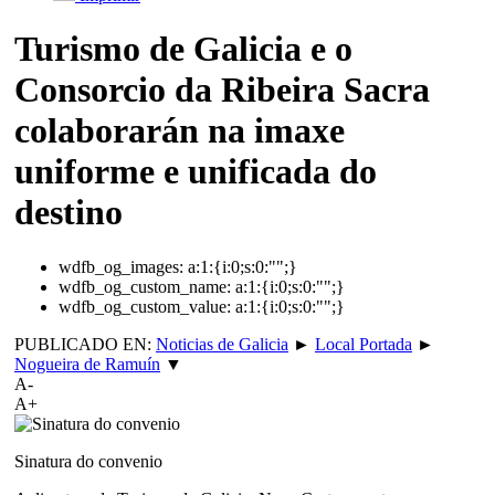
Turismo de Galicia e o
Consorcio da Ribeira Sacra
colaborarán na imaxe
uniforme e unificada do
destino
wdfb_og_images:
a:1:{i:0;s:0:"";}
wdfb_og_custom_name:
a:1:{i:0;s:0:"";}
wdfb_og_custom_value:
a:1:{i:0;s:0:"";}
PUBLICADO EN:
Noticias de Galicia
►
Local Portada
►
Nogueira de Ramuín
▼
A-
A+
Sinatura do convenio