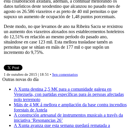
esta colaboración axudará, ademais, a continuar mellorando os
datos turísticos deste xeodestino que alcanzou no pasado mes de
agosto os 26.586 viaxeiros e as preto de 40 mil pernoitas o que
supuxo un aumento de ocupación de 1,48 puntos porcentuais.
Deste modo, no que levamos de ano na Ribeira Sacra se rexistrou
un aumento dos viaxeiros aloxados nos establecementos hoteleiros
do 12,51% en relación ao mesmo período do pasado ano,
situándose en case 123 mil. Esta mellora trasladase tamén as
pernoitas que se sitúan en máis de 177 mil o que supón un
incremento do 9,75%.
1 de outubro de 2015 | 18:51 •
Sen comentarios
Outras novas do día
A Xunta destina 2,5 M€ para a comunidade galega en
Venezuela, con partidas específicas para ás persoas afectadas
polo terremoto
Máis de 4 M€ á mellora e ampliación da base contra incendios
forestais de Antela
A construción artesanal de instrumentos musicais a través da
iniciativa ‘Resonancias 26’
A Xunta avanza que esta semana quedará rematada a