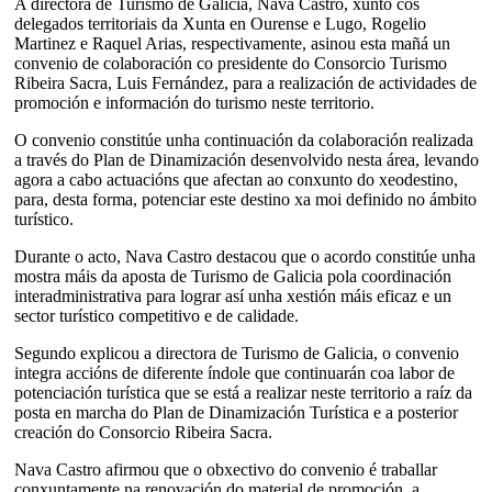
A directora de Turismo de Galicia, Nava Castro, xunto cos
delegados territoriais da Xunta en Ourense e Lugo, Rogelio
Martinez e Raquel Arias, respectivamente, asinou esta mañá un
convenio de colaboración co presidente do Consorcio Turismo
Ribeira Sacra, Luis Fernández, para a realización de actividades de
promoción e información do turismo neste territorio.
O convenio constitúe unha continuación da colaboración realizada
a través do Plan de Dinamización desenvolvido nesta área, levando
agora a cabo actuacións que afectan ao conxunto do xeodestino,
para, desta forma, potenciar este destino xa moi definido no ámbito
turístico.
Durante o acto, Nava Castro destacou que o acordo constitúe unha
mostra máis da aposta de Turismo de Galicia pola coordinación
interadministrativa para lograr así unha xestión máis eficaz e un
sector turístico competitivo e de calidade.
Segundo explicou a directora de Turismo de Galicia, o convenio
integra accións de diferente índole que continuarán coa labor de
potenciación turística que se está a realizar neste territorio a raíz da
posta en marcha do Plan de Dinamización Turística e a posterior
creación do Consorcio Ribeira Sacra.
Nava Castro afirmou que o obxectivo do convenio é traballar
conxuntamente na renovación do material de promoción, a