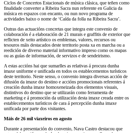
Ciclos de Concertos Estacionais de música clásica, que teñen como
finalidade converter a Ribeira Sacra nun referente en Galicia da
música en espazos con encanto, ou nun novo programa de
actividades baixo o nome de ‘Caída da folla na Ribeira Sacra’.
Outras das actuacións concretas que integra este convenio de
colaboración é a elaboración de 21 murais e graffitis de exterior que
reflicten de xeito artístico os emblemas, valores, recursos ou
tesouros máis destacados deste territorio posta xa en marcha ou a
reedición de diverso material informativo impreso como os mapas
ou as guías de información, de servizos e de sendeirismo.
A estas accións hai que sumarlles as relativas á procura dunha
imaxe uniforme e unificada en todos os establecementos turísticos
deste territorio. Neste senso, o convenio integra diversas acción de
difusión da imaxe do destino e accións promocionais referentes á
creación dunha imaxe homoxeneizada dos elementos visuais,
distintivos do destino que se utilizarán como ferramenta de
marketing e á promoción da utilización desta imaxe creada entre os
establecementos turísticos de cara á percepción dunha imaxe
unificada por parte dos visitantes.
Máis de 26 mil viaxeiros en agosto
Durante a presentación do convenio, Nava Castro destacou que