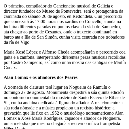
O primeiro, compilador do Cancioneiro musical de Galicia e
director fundador do Museo de Pontevedra, será o protagonista da
camiñada do sábado 26 de agosto, en Redondela. Cun percorrido
que comezará ás 17:00 horas nos xardíns do Concello, a andaina
incluíra diferentes paradas en puntos clave da vida de Sampedro,
ata chegar ao porto de Cesantes, onde o traxecto continuará en
barco ata a Illa de San Simón, cunha visita centrada nos trobadores
da ría de Vigo.
María Xosé López e Alfonso Cheda acompañarán o percorrido coa
gaita e a zanfona, interpretando diferentes pezas musicais recollidas
por Castro Sampedro, así como unha mostra das cantigas de Martín
Códax.
Alan Lomax e os afiadores dos Peares
A xornada de clausura terá lugar en Nogueira de Ramuín o
domingo 27 de agosto. Monumenta despedirá a súa quinta edición
no contorno monumental do mosteiro de Santo Estevo de Ribas de
Sil, cunha andaina dedicada á figura do afiador. A relación entre a
súa roda nómade e a música propiciou un rexistro histórico: a
gravación que lle fixo en 1952 o musicólogo norteamericano Alan
Lomax a Xosé María Rodríguez, capador e afiador de Nogueira,
unha melodía que mesmo chegaría a recrear o mítico trompetista
Miles Davis.