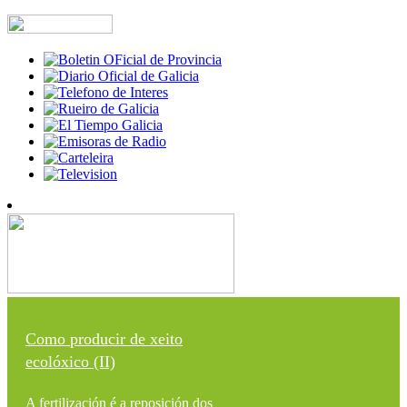
Como producir de xeito
ecolóxico (II)
A fertilización é a reposición dos