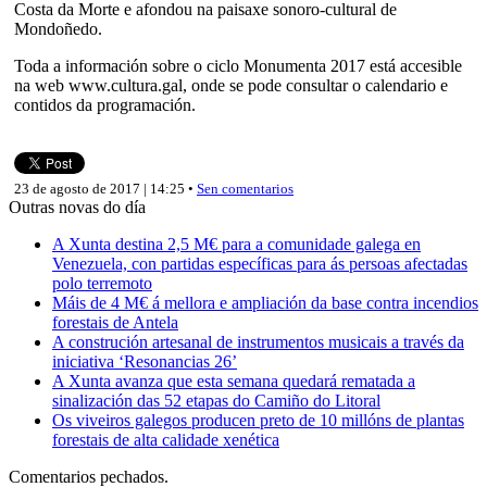
Costa da Morte e afondou na paisaxe sonoro-cultural de
Mondoñedo.
Toda a información sobre o ciclo Monumenta 2017 está accesible
na web www.cultura.gal, onde se pode consultar o calendario e
contidos da programación.
23 de agosto de 2017 | 14:25 •
Sen comentarios
Outras novas do día
A Xunta destina 2,5 M€ para a comunidade galega en
Venezuela, con partidas específicas para ás persoas afectadas
polo terremoto
Máis de 4 M€ á mellora e ampliación da base contra incendios
forestais de Antela
A construción artesanal de instrumentos musicais a través da
iniciativa ‘Resonancias 26’
A Xunta avanza que esta semana quedará rematada a
sinalización das 52 etapas do Camiño do Litoral
Os viveiros galegos producen preto de 10 millóns de plantas
forestais de alta calidade xenética
Comentarios pechados.