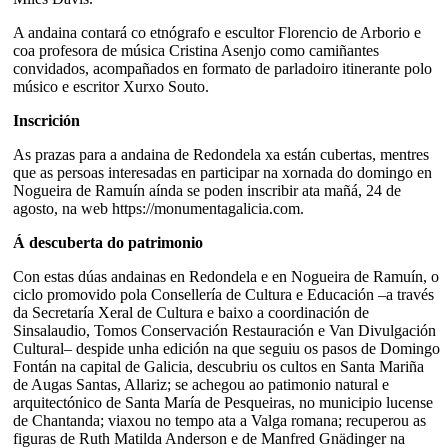
A andaina contará co etnógrafo e escultor Florencio de Arborio e
coa profesora de música Cristina Asenjo como camiñantes
convidados, acompañados en formato de parladoiro itinerante polo
músico e escritor Xurxo Souto.
Inscrición
As prazas para a andaina de Redondela xa están cubertas, mentres
que as persoas interesadas en participar na xornada do domingo en
Nogueira de Ramuín aínda se poden inscribir ata mañá, 24 de
agosto, na web https://monumentagalicia.com.
Á descuberta do patrimonio
Con estas dúas andainas en Redondela e en Nogueira de Ramuín, o
ciclo promovido pola Consellería de Cultura e Educación –a través
da Secretaría Xeral de Cultura e baixo a coordinación de
Sinsalaudio, Tomos Conservación Restauración e Van Divulgación
Cultural– despide unha edición na que seguiu os pasos de Domingo
Fontán na capital de Galicia, descubriu os cultos en Santa Mariña
de Augas Santas, Allariz; se achegou ao patimonio natural e
arquitectónico de Santa María de Pesqueiras, no municipio lucense
de Chantanda; viaxou no tempo ata a Valga romana; recuperou as
figuras de Ruth Matilda Anderson e de Manfred Gnädinger na