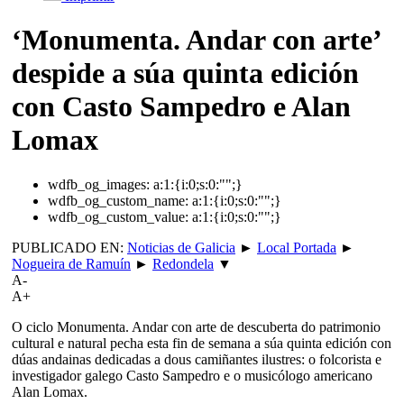
‘Monumenta. Andar con arte’
despide a súa quinta edición
con Casto Sampedro e Alan
Lomax
wdfb_og_images:
a:1:{i:0;s:0:"";}
wdfb_og_custom_name:
a:1:{i:0;s:0:"";}
wdfb_og_custom_value:
a:1:{i:0;s:0:"";}
PUBLICADO EN:
Noticias de Galicia
►
Local Portada
►
Nogueira de Ramuín
►
Redondela
▼
A-
A+
O ciclo Monumenta. Andar con arte de descuberta do patrimonio
cultural e natural pecha esta fin de semana a súa quinta edición con
dúas andainas dedicadas a dous camiñantes ilustres: o folcorista e
investigador galego Casto Sampedro e o musicólogo americano
Alan Lomax.