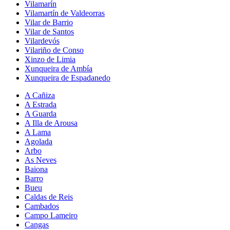
Vilamarín
Vilamartín de Valdeorras
Vilar de Barrio
Vilar de Santos
Vilardevós
Vilariño de Conso
Xinzo de Limia
Xunqueira de Ambía
Xunqueira de Espadanedo
A Cañiza
A Estrada
A Guarda
A Illa de Arousa
A Lama
Agolada
Arbo
As Neves
Baiona
Barro
Bueu
Caldas de Reis
Cambados
Campo Lameiro
Cangas