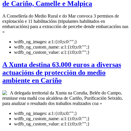
de Cariño, Camelle e Malpica
A Consellería do Medio Rural e do Mar convoca 3 permisos de
explotación e 11 habilitacións (tripulantes habilitados en
embarcacións) para a extracción de percebe dende embarcacións nas
»
wdfb_og_images:
a:1:{i:0;s:0:"";}
wdfb_og_custom_name:
a:1:{i:0;s:0:"";}
wdfb_og_custom_value:
a:1:{i:0;s:0:"";}
A Xunta destina 63.000 euros a diversas
actuacións de protección do medio
ambiente en Cariño
A delegada territorial da Xunta na Coruña, Belén do Campo,
reuniuse esta mañá coa alcaldesa de Cariño, Purificación Seixido,
para analizar o resultado dos traballos realizados coa »
wdfb_og_images:
a:1:{i:0;s:0:"";}
wdfb_og_custom_name:
a:1:{i:0;s:0:"";}
wdfb_og_custom_value:
a:1:{i:0;s:0:"";}