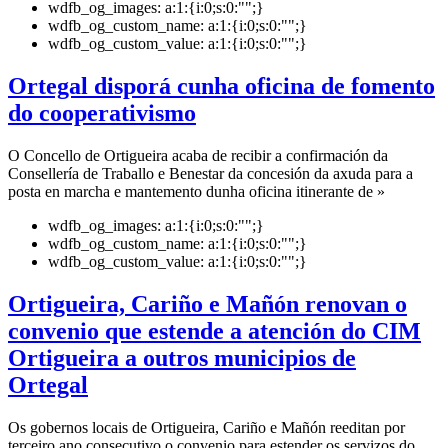
wdfb_og_images:
a:1:{i:0;s:0:"";}
wdfb_og_custom_name:
a:1:{i:0;s:0:"";}
wdfb_og_custom_value:
a:1:{i:0;s:0:"";}
Ortegal disporá cunha oficina de fomento
do cooperativismo
O Concello de Ortigueira acaba de recibir a confirmación da
Consellería de Traballo e Benestar da concesión da axuda para a
posta en marcha e mantemento dunha oficina itinerante de »
wdfb_og_images:
a:1:{i:0;s:0:"";}
wdfb_og_custom_name:
a:1:{i:0;s:0:"";}
wdfb_og_custom_value:
a:1:{i:0;s:0:"";}
Ortigueira, Cariño e Mañón renovan o
convenio que estende a atención do CIM
Ortigueira a outros municipios de
Ortegal
Os gobernos locais de Ortigueira, Cariño e Mañón reeditan por
terceiro ano consecutivo o convenio para estender os servizos do