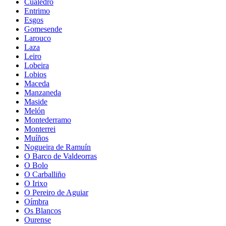
Cualedro
Entrimo
Esgos
Gomesende
Larouco
Laza
Leiro
Lobeira
Lobios
Maceda
Manzaneda
Maside
Melón
Montederramo
Monterrei
Muíños
Nogueira de Ramuín
O Barco de Valdeorras
O Bolo
O Carballiño
O Irixo
O Pereiro de Aguiar
Oímbra
Os Blancos
Ourense