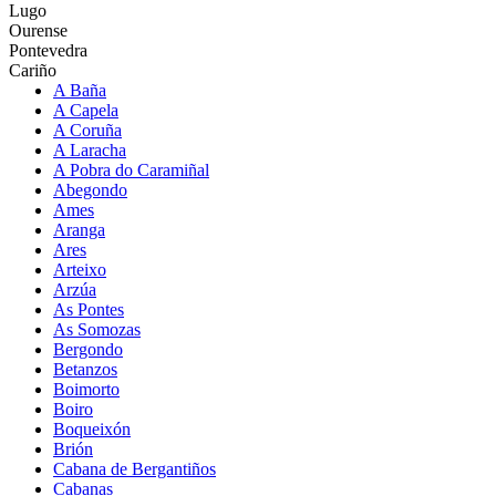
Lugo
Ourense
Pontevedra
Cariño
A Baña
A Capela
A Coruña
A Laracha
A Pobra do Caramiñal
Abegondo
Ames
Aranga
Ares
Arteixo
Arzúa
As Pontes
As Somozas
Bergondo
Betanzos
Boimorto
Boiro
Boqueixón
Brión
Cabana de Bergantiños
Cabanas