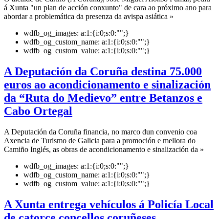
á Xunta "un plan de acción conxunto" de cara ao próximo ano para
abordar a problemática da presenza da avispa asiática »
wdfb_og_images:
a:1:{i:0;s:0:"";}
wdfb_og_custom_name:
a:1:{i:0;s:0:"";}
wdfb_og_custom_value:
a:1:{i:0;s:0:"";}
A Deputación da Coruña destina 75.000
euros ao acondicionamento e sinalización
da “Ruta do Medievo” entre Betanzos e
Cabo Ortegal
A Deputación da Coruña financia, no marco dun convenio coa
Axencia de Turismo de Galicia para a promoción e mellora do
Camiño Inglés, as obras de acondicionamento e sinalización da »
wdfb_og_images:
a:1:{i:0;s:0:"";}
wdfb_og_custom_name:
a:1:{i:0;s:0:"";}
wdfb_og_custom_value:
a:1:{i:0;s:0:"";}
A Xunta entrega vehículos á Policía Local
de catorce concellos coruñeses