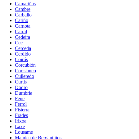
Camariñas
Cambre
Carballo
Cariño
Carnota
Carral
Cedeira
Cee
Cerceda
Cerdido
Coirós
Corcubión
Coristanco
Culleredo
Curtis
Dodro
Dumbría
Fene
Ferrol
Fisterra
Frades
Irixoa
Laxe
Lousame
Malpica de Bergantiños