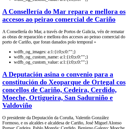
A Consellería do Mar repara e mellora os
accesos ao peirao comercial de Cariño
A Consellería do Mar, a través de Portos de Galicia, vén de rematar
as obras de reparación e mellora dos accesos ao peirao comercial do
porto de Cariño, que foran danados polo temporal »
wdfb_og_images:
a:1:{i:0;s:0:"";}
wdfb_og_custom_name:
a:1:{i:0;s:0:"";}
wdfb_og_custom_value:
a:1:{i:0;s:0:"";}
A Deputación asina o convenio para a
constitución do Xeoparque de Ortegal cos
concellos de Cariño, Cedeira, Cerdido,
Moeche, Ortigueira, San Sadurniño e
Valdoviño
O presidente da Deputación da Coruña, Valentín González
Formoso, e os alcaldes e alcaldesa de Cariño, José Miguel Alonso
Pumar; Cedeira, Pablo Moreda; Cerdido, Benigno Galego; Moeche,