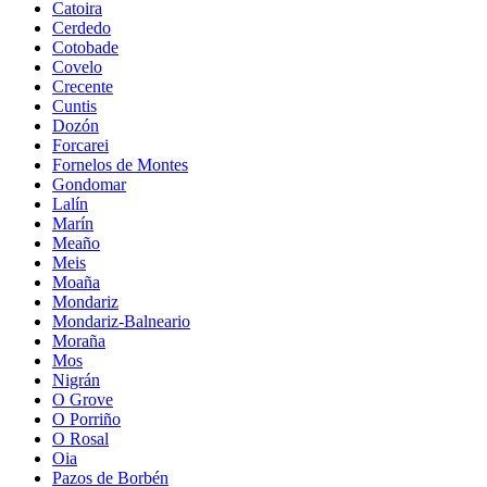
Catoira
Cerdedo
Cotobade
Covelo
Crecente
Cuntis
Dozón
Forcarei
Fornelos de Montes
Gondomar
Lalín
Marín
Meaño
Meis
Moaña
Mondariz
Mondariz-Balneario
Moraña
Mos
Nigrán
O Grove
O Porriño
O Rosal
Oia
Pazos de Borbén