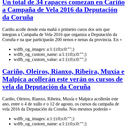
Un total de 34 rapaces comezan en Cariño
a Campaña de Vela 2016 da Deputación
da Coruña
Cariño acolle dende esta mañá o primeiro curos dos seis que
integran a Campaña de Vela 2016 que organiza a Deputación da
Coruña e na que participarán 200 nenos e nenas da provincia. En »
wdfb_og_images:
a:1:{i:0;s:0:"";}
wdfb_og_custom_name:
a:1:{i:0;s:0:"";}
wdfb_og_custom_value:
a:1:{i:0;s:0:"";}
Cariño, Oleiros, Rianxo, Ribeira, Muxía e
Malpica acollerán este verán os cursos de
vela da Deputación da Coruña
Cariño, Oleiros, Rianxo, Ribeira, Muxía e Malpica acollerán este
ano, entre o 4 de xullo e o 12 de agosto, os cursos da campaña de
vela 2016 da Deputación da Coruña. Nos mesmos poderán »
wdfb_og_images:
a:1:{i:0;s:0:"";}
wdfb_og_custom_name:
a:1:{i:0;s:0:"";}