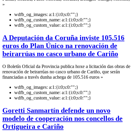
»
wdfb_og_images:
a:1:{i:0;s:0:"";}
wdfb_og_custom_name:
a:1:{i:0;s:0:"";}
wdfb_og_custom_value:
a:1:{i:0;s:0:"";}
A Deputación da Coruña inviste 105.516
euros do Plan Único na renovación de
beirarrúas no casco urbano de Cariño
O Boletín Oficial da Provincia publica hoxe a licitación das obras de
renovación de beirarrúas no casco urbano de Cariño, que serán
financiadas a través dunha achega de 105.516 euros »
wdfb_og_images:
a:1:{i:0;s:0:"";}
wdfb_og_custom_name:
a:1:{i:0;s:0:"";}
wdfb_og_custom_value:
a:1:{i:0;s:0:"";}
Goretti Sanmartín defende un novo
modelo de cooperación nos concellos de
Ortigueira e Cariño