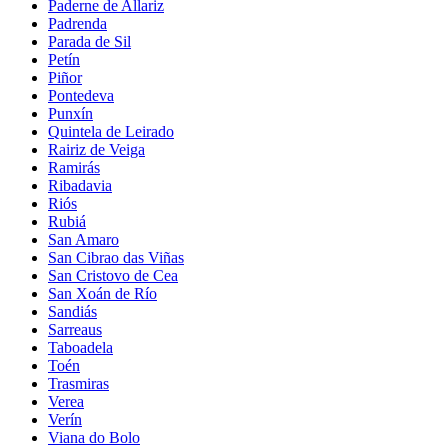
Paderne de Allariz
Padrenda
Parada de Sil
Petín
Piñor
Pontedeva
Punxín
Quintela de Leirado
Rairiz de Veiga
Ramirás
Ribadavia
Riós
Rubiá
San Amaro
San Cibrao das Viñas
San Cristovo de Cea
San Xoán de Río
Sandiás
Sarreaus
Taboadela
Toén
Trasmiras
Verea
Verín
Viana do Bolo