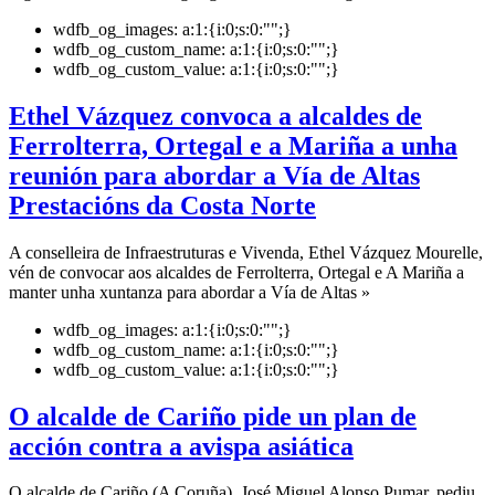
wdfb_og_images:
a:1:{i:0;s:0:"";}
wdfb_og_custom_name:
a:1:{i:0;s:0:"";}
wdfb_og_custom_value:
a:1:{i:0;s:0:"";}
Ethel Vázquez convoca a alcaldes de
Ferrolterra, Ortegal e a Mariña a unha
reunión para abordar a Vía de Altas
Prestacións da Costa Norte
A conselleira de Infraestruturas e Vivenda, Ethel Vázquez Mourelle,
vén de convocar aos alcaldes de Ferrolterra, Ortegal e A Mariña a
manter unha xuntanza para abordar a Vía de Altas »
wdfb_og_images:
a:1:{i:0;s:0:"";}
wdfb_og_custom_name:
a:1:{i:0;s:0:"";}
wdfb_og_custom_value:
a:1:{i:0;s:0:"";}
O alcalde de Cariño pide un plan de
acción contra a avispa asiática
O alcalde de Cariño (A Coruña), José Miguel Alonso Pumar, pediu