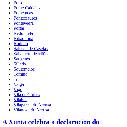
Poio
Ponte Caldelas
Ponteareas
Pontecesures
Pontevedra
Portas
Redondela
Ribadumia
Rodeiro
Salceda de Caselas
Salvaterra de Miño
Sanxenxo
Silleda
Soutomaior
Tomiño
Tui
Valga
Vigo
Vila de Cruces
Vilaboa
Vilagarcía de Arousa
Vilanova de Arousa
A Xunta celebra a declaración do