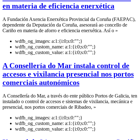
en materia de eficiencia enerxética
A Fundación Axencia Enerxética Provincial da Coruña (FAEPAC),
dependente da Deputación da Coruña, asesorará ao concello de
Cariño en materia de aforro e eficiencia enerxética. Así o »
wdfb_og_images:
a:1:{i:0;s:0:"";}
wdfb_og_custom_name:
a:1:{i:0;s:0:"";}
wdfb_og_custom_value:
a:1:{i:0;s:0:"";}
A Consellería do Mar instala control de
accesos e vixilancia presencial nos portos
comerciais autonómicos
A Consellería do Mar, a través do ente público Portos de Galicia, ten
instalado o control de accesos e sistemas de vixilancia, mecánica e
presencial, nos portos comerciais de Ribadeo, »
wdfb_og_images:
a:1:{i:0;s:0:"";}
wdfb_og_custom_name:
a:1:{i:0;s:0:"";}
wdfb_og_custom_value:
a:1:{i:0;s:0:"";}