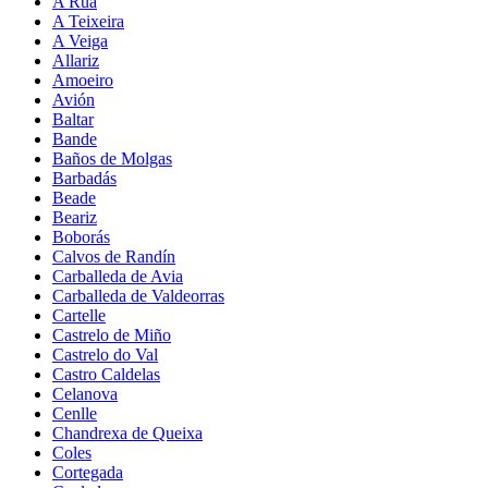
A Rúa
A Teixeira
A Veiga
Allariz
Amoeiro
Avión
Baltar
Bande
Baños de Molgas
Barbadás
Beade
Beariz
Boborás
Calvos de Randín
Carballeda de Avia
Carballeda de Valdeorras
Cartelle
Castrelo de Miño
Castrelo do Val
Castro Caldelas
Celanova
Cenlle
Chandrexa de Queixa
Coles
Cortegada