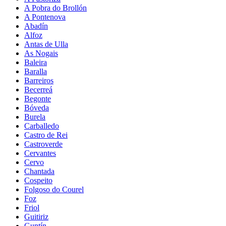
A Pobra do Brollón
A Pontenova
Abadín
Alfoz
Antas de Ulla
As Nogais
Baleira
Baralla
Barreiros
Becerreá
Begonte
Bóveda
Burela
Carballedo
Castro de Rei
Castroverde
Cervantes
Cervo
Chantada
Cospeito
Folgoso do Courel
Foz
Friol
Guitiriz
Guntín