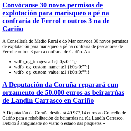
Convócanse 30 novos permisos de
explotación para marisqueo a pé na
confraría de Ferrol e outros 3 na de
Cariño
A Consellería do Medio Rural e do Mar convoca 30 novos permisos
de explotación para marisqueo a pé na confraría de pescadores de
Ferrol e outros 3 para a confraría de Cariño. A »
wdfb_og_images:
a:1:{i:0;s:0:"";}
wdfb_og_custom_name:
a:1:{i:0;s:0:"";}
wdfb_og_custom_value:
a:1:{i:0;s:0:"";}
A Deputación da Coruña reparará cun
orzamento de 50.000 euros as beirarrúas
de Landín Carrasco en Cariño
A Deputación da Coruña destinará 49.977,14 euros ao Concello de
Cariño para a rehabilitación de beirarrúas na rúa Landín Carrasco.
Debido á antigüidade do viario o estado das plaquetas »