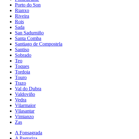
Porto do Son
Rianxo
Riveira
Rois
Sada
San Sadurniño
Santa Comba
Santiago de Compostela
Santiso
Sobrado
Teo
Toques
Tordoia
Touro
Trazo
Val do Dubra
Valdoviño
Vedra
Vilarmaior
Vilasantar
Vimianzo
Zas
A Fonsagrada
A Pastoriza