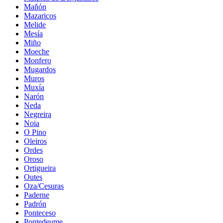
Mañón
Mazaricos
Melide
Mesía
Miño
Moeche
Monfero
Mugardos
Muros
Muxía
Narón
Neda
Negreira
Noia
O Pino
Oleiros
Ordes
Oroso
Ortigueira
Outes
Oza/Cesuras
Paderne
Padrón
Ponteceso
Pontedeume