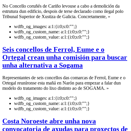
No Concello coruñés de Cariño levouse a cabo a demolición da
estrutura dun edificio, despois de terse declarado como ilegal polo
Tribunal Superior de Xustiza de Galicia. Concretamente, »
wdfb_og_images:
a:1:{i:0;s:0:"";}
wdfb_og_custom_name:
a:1:{i:0;s:0:"";}
wdfb_og_custom_value:
a:1:{i:0;s:0:"";}
Seis concellos de Ferrol, Eume e o
Ortegal crean unha comisión para buscar
unha alternativa a Sogama
Representantes de seis concellos das comarcas de Ferrol, Eume e o
Ortegal reuníronse esta mañá en Narón para empezar a falar dun
modelo do tratamento do lixo distinto ao de SOGAMA. »
wdfb_og_images:
a:1:{i:0;s:0:"";}
wdfb_og_custom_name:
a:1:{i:0;s:0:"";}
wdfb_og_custom_value:
a:1:{i:0;s:0:"";}
Costa Noroeste abre unha nova
convocatoria de axudas para proxectos de