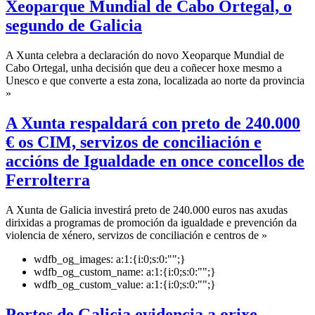
Xeoparque Mundial de Cabo Ortegal, o
segundo de Galicia
A Xunta celebra a declaración do novo Xeoparque Mundial de
Cabo Ortegal, unha decisión que deu a coñecer hoxe mesmo a
Unesco e que converte a esta zona, localizada ao norte da provincia
»
A Xunta respaldará con preto de 240.000
€ os CIM, servizos de conciliación e
accións de Igualdade en once concellos de
Ferrolterra
A Xunta de Galicia investirá preto de 240.000 euros nas axudas
dirixidas a programas de promoción da igualdade e prevención da
violencia de xénero, servizos de conciliación e centros de »
wdfb_og_images:
a:1:{i:0;s:0:"";}
wdfb_og_custom_name:
a:1:{i:0;s:0:"";}
wdfb_og_custom_value:
a:1:{i:0;s:0:"";}
Portos de Galicia evidencia a orixe