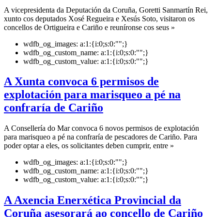
A vicepresidenta da Deputación da Coruña, Goretti Sanmartín Rei,
xunto cos deputados Xosé Regueira e Xesús Soto, visitaron os
concellos de Ortigueira e Cariño e reuníronse cos seus »
wdfb_og_images:
a:1:{i:0;s:0:"";}
wdfb_og_custom_name:
a:1:{i:0;s:0:"";}
wdfb_og_custom_value:
a:1:{i:0;s:0:"";}
A Xunta convoca 6 permisos de
explotación para marisqueo a pé na
confraría de Cariño
A Consellería do Mar convoca 6 novos permisos de explotación
para marisqueo a pé na confraría de pescadores de Cariño. Para
poder optar a eles, os solicitantes deben cumprir, entre »
wdfb_og_images:
a:1:{i:0;s:0:"";}
wdfb_og_custom_name:
a:1:{i:0;s:0:"";}
wdfb_og_custom_value:
a:1:{i:0;s:0:"";}
A Axencia Enerxética Provincial da
Coruña asesorará ao concello de Cariño