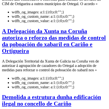
CIM de Ortigueira a outros municipios de Ortegal. O acordo »
wdfb_og_images:
a:1:{i:0;s:0:"";}
wdfb_og_custom_name:
a:1:{i:0;s:0:"";}
wdfb_og_custom_value:
a:1:{i:0;s:0:"";}
A Delegación da Xunta na Coruña
autoriza o reforzo das medidas de control
da poboación do xabaril en Cariño e
Ortigueira
A Delegación Territorial da Xunta de Galicia na Coruña ven de
autorizar á agrupación de cazadores do Ortegal a adopción de
medidas para reforzar o control da poboación do xabaril nos »
wdfb_og_images:
a:1:{i:0;s:0:"";}
wdfb_og_custom_name:
a:1:{i:0;s:0:"";}
wdfb_og_custom_value:
a:1:{i:0;s:0:"";}
Demolida a estrutura dunha edificación
ilegal no concello de Cariño