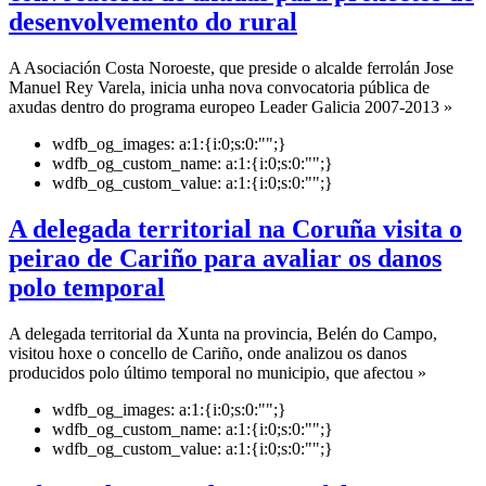
desenvolvemento do rural
A Asociación Costa Noroeste, que preside o alcalde ferrolán Jose
Manuel Rey Varela, inicia unha nova convocatoria pública de
axudas dentro do programa europeo Leader Galicia 2007-2013 »
wdfb_og_images:
a:1:{i:0;s:0:"";}
wdfb_og_custom_name:
a:1:{i:0;s:0:"";}
wdfb_og_custom_value:
a:1:{i:0;s:0:"";}
A delegada territorial na Coruña visita o
peirao de Cariño para avaliar os danos
polo temporal
A delegada territorial da Xunta na provincia, Belén do Campo,
visitou hoxe o concello de Cariño, onde analizou os danos
producidos polo último temporal no municipio, que afectou »
wdfb_og_images:
a:1:{i:0;s:0:"";}
wdfb_og_custom_name:
a:1:{i:0;s:0:"";}
wdfb_og_custom_value:
a:1:{i:0;s:0:"";}