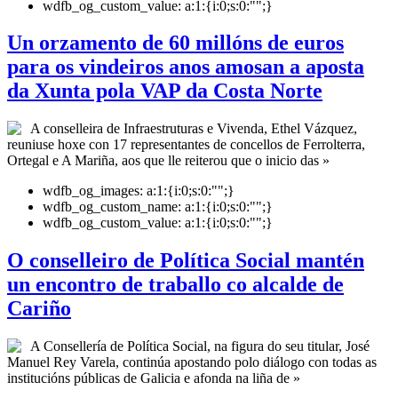
wdfb_og_custom_value:
a:1:{i:0;s:0:"";}
Un orzamento de 60 millóns de euros
para os vindeiros anos amosan a aposta
da Xunta pola VAP da Costa Norte
A conselleira de Infraestruturas e Vivenda, Ethel Vázquez,
reuniuse hoxe con 17 representantes de concellos de Ferrolterra,
Ortegal e A Mariña, aos que lle reiterou que o inicio das »
wdfb_og_images:
a:1:{i:0;s:0:"";}
wdfb_og_custom_name:
a:1:{i:0;s:0:"";}
wdfb_og_custom_value:
a:1:{i:0;s:0:"";}
O conselleiro de Política Social mantén
un encontro de traballo co alcalde de
Cariño
A Consellería de Política Social, na figura do seu titular, José
Manuel Rey Varela, continúa apostando polo diálogo con todas as
institucións públicas de Galicia e afonda na liña de »