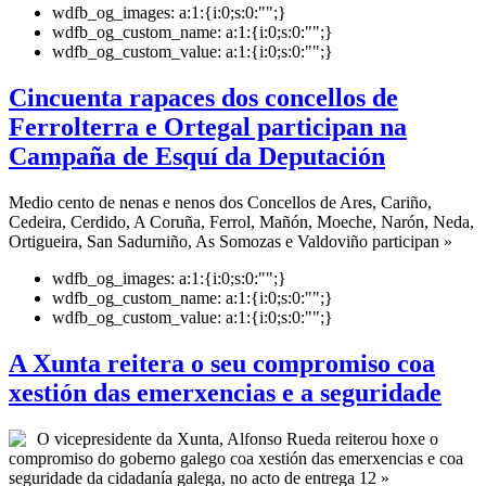
wdfb_og_images:
a:1:{i:0;s:0:"";}
wdfb_og_custom_name:
a:1:{i:0;s:0:"";}
wdfb_og_custom_value:
a:1:{i:0;s:0:"";}
Cincuenta rapaces dos concellos de
Ferrolterra e Ortegal participan na
Campaña de Esquí da Deputación
Medio cento de nenas e nenos dos Concellos de Ares, Cariño,
Cedeira, Cerdido, A Coruña, Ferrol, Mañón, Moeche, Narón, Neda,
Ortigueira, San Sadurniño, As Somozas e Valdoviño participan »
wdfb_og_images:
a:1:{i:0;s:0:"";}
wdfb_og_custom_name:
a:1:{i:0;s:0:"";}
wdfb_og_custom_value:
a:1:{i:0;s:0:"";}
A Xunta reitera o seu compromiso coa
xestión das emerxencias e a seguridade
O vicepresidente da Xunta, Alfonso Rueda reiterou hoxe o
compromiso do goberno galego coa xestión das emerxencias e coa
seguridade da cidadanía galega, no acto de entrega 12 »