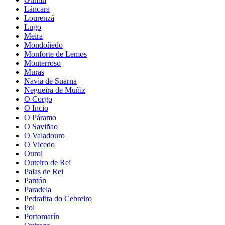
Láncara
Lourenzá
Lugo
Meira
Mondoñedo
Monforte de Lemos
Monterroso
Muras
Navia de Suarna
Negueira de Muñiz
O Corgo
O Incio
O Páramo
O Saviñao
O Valadouro
O Vicedo
Ourol
Outeiro de Rei
Palas de Rei
Pantón
Paradela
Pedrafita do Cebreiro
Pol
Portomarín