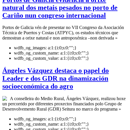
natural dos metais pesados no porto de
Cariño nun congreso internacional
Portos de Galicia vén de presentar no VII Congreso da Asociación
Técnica de Puertos y Costas (ATPYC), os estudos técnicos que
demostran a orixe natural e non antropoxénica –non derivada »
wdfb_og_images:
a:1:{i:0;s:0:"";}
wdfb_og_custom_name:
a:1:{i:0;s:0:"";}
wdfb_og_custom_value:
a:1:{i:0;s:0:"";}
Ángeles Vázquez destaca o papel do
Leader e dos GDR na dinamización
socioeconómica do agro
A conselleira do Medio Rural, Ángeles Vázquez, realizou hoxe
un percorrido por diferentes proxectos financiados polo Grupo de
Desenvolvemento Rural (GDR) Seitura no marco do programa »
wdfb_og_images:
a:1:{i:0;s:0:"";}
wdfb_og_custom_name:
a:1:{i:0;s:0:"";}
wdfb_og_custom_value:
a:1:{i:0;s:0:"";}