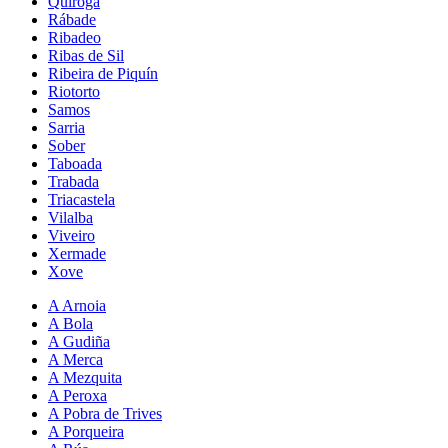
Quiroga
Rábade
Ribadeo
Ribas de Sil
Ribeira de Piquín
Riotorto
Samos
Sarria
Sober
Taboada
Trabada
Triacastela
Vilalba
Viveiro
Xermade
Xove
A Arnoia
A Bola
A Gudiña
A Merca
A Mezquita
A Peroxa
A Pobra de Trives
A Porqueira