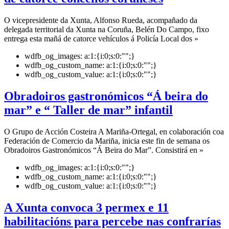
O vicepresidente da Xunta, Alfonso Rueda, acompañado da
delegada territorial da Xunta na Coruña, Belén Do Campo, fixo
entrega esta mañá de catorce vehículos á Policía Local dos »
wdfb_og_images:
a:1:{i:0;s:0:"";}
wdfb_og_custom_name:
a:1:{i:0;s:0:"";}
wdfb_og_custom_value:
a:1:{i:0;s:0:"";}
Obradoiros gastronómicos “Á beira do
mar” e “ Taller de mar” infantil
O Grupo de Acción Costeira A Mariña-Ortegal, en colaboración coa
Federación de Comercio da Mariña, inicia este fin de semana os
Obradoiros Gastronómicos “Á Beira do Mar”. Consistirá en »
wdfb_og_images:
a:1:{i:0;s:0:"";}
wdfb_og_custom_name:
a:1:{i:0;s:0:"";}
wdfb_og_custom_value:
a:1:{i:0;s:0:"";}
A Xunta convoca 3 permex e 11
habilitacións para percebe nas confrarías